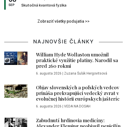
SEP
Skutočná kvantová fyzika
Zobraziť všetky podujatia >>
NAJNOVŠIE ČLÁNKY
William Hyde Wollaston umožnil
praktické využitie platiny. Narodil sa
pred 260 rokmi
6. augusta 2026
|
Zuzana Šulák Hergovitsová
Objav slovenských a poľských vedcov
prináša prekvapujúci vedecký zvrat v
evolučnej histórii európskych jašteríc
6. augusta 2026
|
VEDA NA DOSAH
Zabudnutí hrdinovia medicíny:
Alexander Fleming neobjavil penicilín