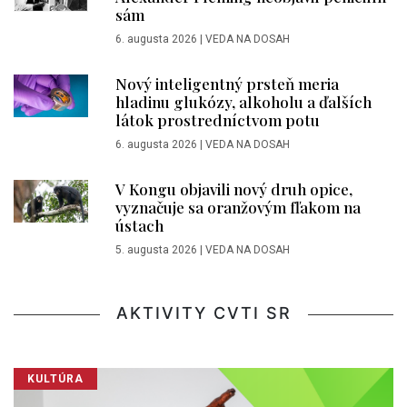
sám
6. augusta 2026
|
VEDA NA DOSAH
Nový inteligentný prsteň meria
hladinu glukózy, alkoholu a ďalších
látok prostredníctvom potu
6. augusta 2026
|
VEDA NA DOSAH
V Kongu objavili nový druh opice,
vyznačuje sa oranžovým fľakom na
ústach
5. augusta 2026
|
VEDA NA DOSAH
AKTIVITY CVTI SR
KULTÚRA