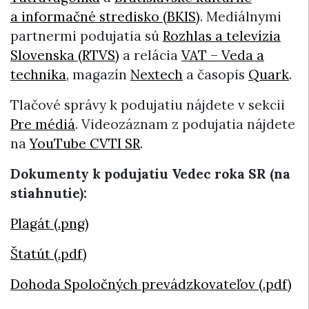
a informačné stredisko (BKIS)
. Mediálnymi
partnermi podujatia sú
Rozhlas a televízia
Slovenska (RTVS)
a relácia
VAT – Veda a
technika
, magazín
Nextech
a časopis
Quark
.
Tlačové správy k podujatiu nájdete v sekcii
Pre médiá
. Videozáznam z podujatia nájdete
na
YouTube CVTI SR
.
Dokumenty k podujatiu Vedec roka SR (na
stiahnutie):
Plagát (.png)
Štatút (.pdf)
Dohoda Spoločných prevádzkovateľov (.pdf)