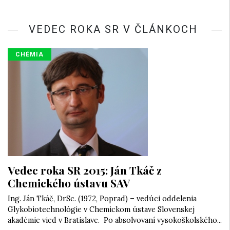
VEDEC ROKA SR V ČLÁNKOCH
CHÉMIA
Vedec roka SR 2015: Ján Tkáč z
Chemického ústavu SAV
Ing. Ján Tkáč, DrSc. (1972, Poprad) – vedúci oddelenia
Glykobiotechnológie v Chemickom ústave Slovenskej
akadémie vied v Bratislave. Po absolvovaní vysokoškolského...