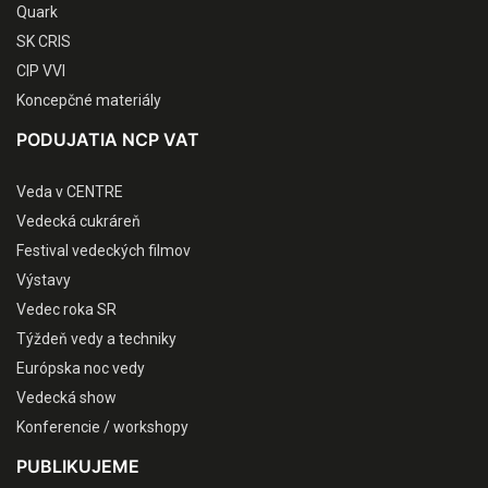
Quark
SK CRIS
CIP VVI
Koncepčné materiály
PODUJATIA NCP VAT
Veda v CENTRE
Vedecká cukráreň
Festival vedeckých filmov
Výstavy
Vedec roka SR
Týždeň vedy a techniky
Európska noc vedy
Vedecká show
Konferencie / workshopy
PUBLIKUJEME