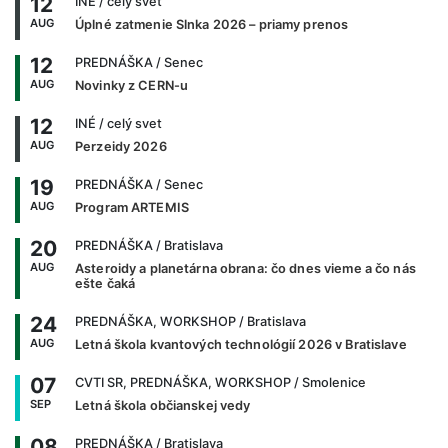
12
INÉ
/ celý svet
AUG
Úplné zatmenie Slnka 2026 – priamy prenos
12
PREDNÁŠKA
/ Senec
AUG
Novinky z CERN-u
12
INÉ
/ celý svet
AUG
Perzeidy 2026
19
PREDNÁŠKA
/ Senec
AUG
Program ARTEMIS
20
PREDNÁŠKA
/ Bratislava
AUG
Asteroidy a planetárna obrana: čo dnes vieme a čo nás
ešte čaká
24
PREDNÁŠKA, WORKSHOP
/ Bratislava
AUG
Letná škola kvantových technológií 2026 v Bratislave
07
CVTI SR, PREDNÁŠKA, WORKSHOP
/ Smolenice
SEP
Letná škola občianskej vedy
08
PREDNÁŠKA
/ Bratislava