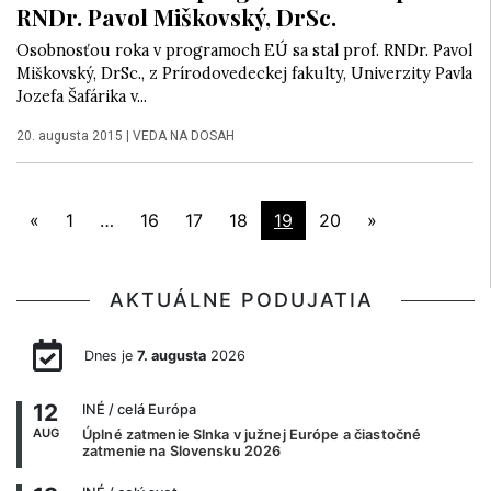
RNDr. Pavol Miškovský, DrSc.
Osobnosťou roka v programoch EÚ sa stal prof. RNDr. Pavol
Miškovský, DrSc., z Prírodovedeckej fakulty, Univerzity Pavla
Jozefa Šafárika v...
20. augusta 2015
|
VEDA NA DOSAH
«
1
…
16
17
18
19
20
»
AKTUÁLNE PODUJATIA
Dnes je
7. augusta
2026
12
INÉ
/ celá Európa
AUG
Úplné zatmenie Slnka v južnej Európe a čiastočné
zatmenie na Slovensku 2026