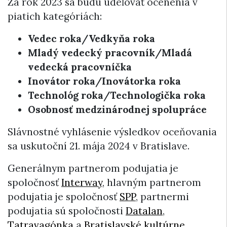
Za rok 2023 sa budú udeľovať ocenenia v
piatich kategóriách:
Vedec roka/Vedkyňa roka
Mladý vedecký pracovník/Mladá
vedecká pracovníčka
Inovátor roka/Inovátorka roka
Technológ roka/Technologička roka
Osobnosť medzinárodnej spolupráce
Slávnostné vyhlásenie výsledkov oceňovania
sa uskutoční 21. mája 2024 v Bratislave.
Generálnym partnerom podujatia je
spoločnosť
Interway
, hlavným partnerom
podujatia je spoločnosť
SPP
, partnermi
podujatia sú spoločnosti
Datalan
,
Tatravagónka
a
Bratislavské kultúrne