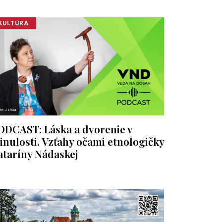
KULTÚRA
ODCAST: Láska a dvorenie v
inulosti. Vzťahy očami etnologičky
ataríny Nádaskej