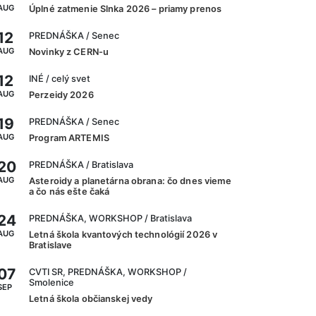
AUG
Úplné zatmenie Slnka 2026 – priamy prenos
12
PREDNÁŠKA
/ Senec
AUG
Novinky z CERN-u
12
INÉ
/ celý svet
AUG
Perzeidy 2026
19
PREDNÁŠKA
/ Senec
AUG
Program ARTEMIS
20
PREDNÁŠKA
/ Bratislava
AUG
Asteroidy a planetárna obrana: čo dnes vieme
a čo nás ešte čaká
24
PREDNÁŠKA, WORKSHOP
/ Bratislava
AUG
Letná škola kvantových technológií 2026 v
Bratislave
07
CVTI SR, PREDNÁŠKA, WORKSHOP
/
Smolenice
SEP
Letná škola občianskej vedy