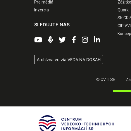
Pre médiá
Zážitk
Inzercia
Quark
SK CRI
SLEDUJTE NÁS
CIP VVI
Koncep
Archívna verzia VEDA NA DOSAH
© CVTI SR
Zá