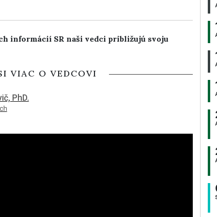
h informácií SR naši vedci približujú svoju
SI VIAC O VEDCOVI
ič, PhD.
ach