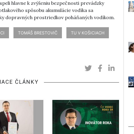
speli hlavne k zvýšeniu bezpečnosti prevádzky
kotlakového spôsobu akumulácie vodíka sa
zky dopravných prostriedkov poháňaných vodíkom.
CI
TOMÁŠ BRESTOVIČ
TU V KOŠICIACH
IACE ČLÁNKY