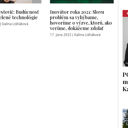
stovič: Budúcnosť
Inovátor roka 2021: Slovu
elené technológie
problém sa vyhýbame,
hovoríme o výzve, ktorú, ako
|
Galina Lišháková
veríme, dokážeme zdolať
17. júna 2022
|
Galina Lišháková
P
m
K