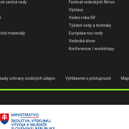
ové centrá vedy
Festival vedeckých filmov
Výstavy
S
Vedec roka SR
Týždeň vedy a techniky
čné materiály
Európska noc vedy
Vedecká show
Konferencie / workshopy
sady ochrany osobných údajov
Vyhlásenie o prístupnosti
Map