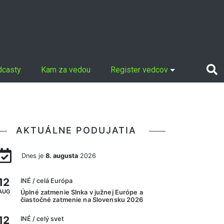
dcasty
Kam za vedou
Register vedcov
AKTUÁLNE PODUJATIA
Dnes je
8. augusta
2026
12
INÉ
/ celá Európa
AUG
Úplné zatmenie Slnka v južnej Európe a
čiastočné zatmenie na Slovensku 2026
12
INÉ
/ celý svet