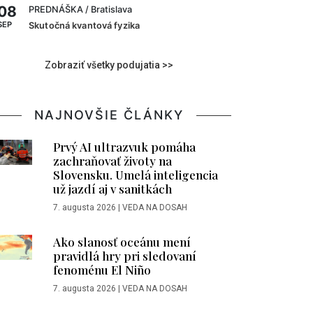
08
PREDNÁŠKA
/ Bratislava
SEP
Skutočná kvantová fyzika
Zobraziť všetky podujatia >>
NAJNOVŠIE ČLÁNKY
Prvý AI ultrazvuk pomáha
zachraňovať životy na
Slovensku. Umelá inteligencia
už jazdí aj v sanitkách
7. augusta 2026
|
VEDA NA DOSAH
Ako slanosť oceánu mení
pravidlá hry pri sledovaní
fenoménu El Niño
7. augusta 2026
|
VEDA NA DOSAH