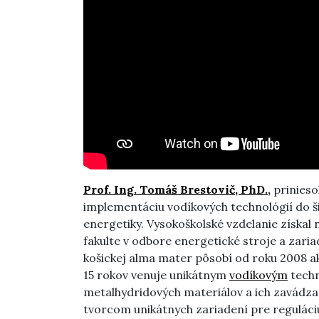
Prof. Ing. Tomáš Brestovič, PhD.
,
priniesol
implementáciu vodíkových technológií do š
energetiky. Vysokoškolské vzdelanie získal
fakulte v odbore energetické stroje a zaria
košickej alma mater pôsobí od roku 2008 ak
15 rokov venuje unikátnym
vodíkovým
techn
metalhydridových materiálov a ich zavádza
tvorcom unikátnych zariadení pre reguláci