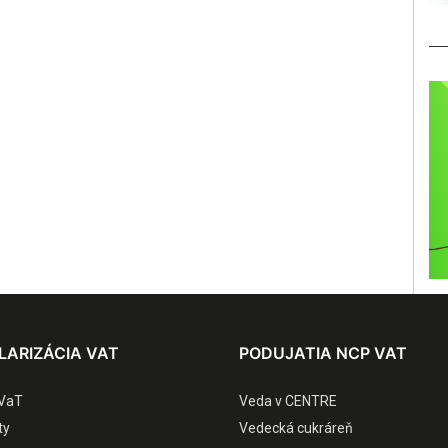
LARIZÁCIA VAT
PODUJATIA NCP VAT
VaT
Veda v CENTRE
ty
Vedecká cukráreň