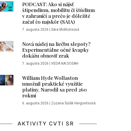
PODCAST: Ako si nájsť
štipendium, mobilitu či štúdium
v zahraničí a prečo je dôležité
začať čo najskôr (SAIA)
7. augusta 2026
|
Sára Molitorisová
Nová nádej na liečbu slepoty?
Experimentálne očné kvapky
dokážu obnoviť zrak
7. augusta 2026
|
VEDA NA DOSAH
William Hyde Wollaston
umožnil praktické využitie
platiny. Narodil sa pred 260
rokmi
6. augusta 2026
|
Zuzana Šulák Hergovitsová
AKTIVITY CVTI SR