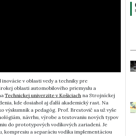
 inovácie v oblasti vedy a techniky pre
irokej oblasti automobilového priemyslu a
 na
Technickej univerzite v Košiciach
na Strojníckej
denia, kde dosiahol aj ďalší akademický rast. Na
o výskumník a pedagóg. Prof. Brestovič sa už vyše
ológiám, návrhu, výrobe a testovaniu nových typov
niu do prototypových vodíkových zariadení. Je
u, kompresiu a separáciu vodíka implementáciou