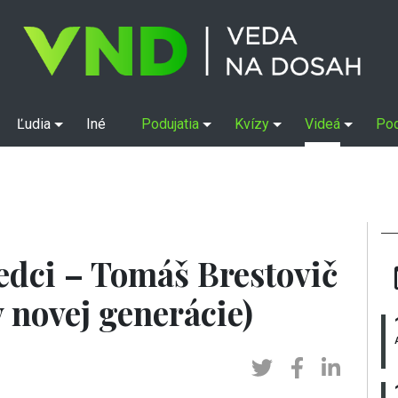
Ľudia
Iné
Podujatia
Kvízy
Videá
Po
edci – Tomáš Brestovič
 novej generácie)