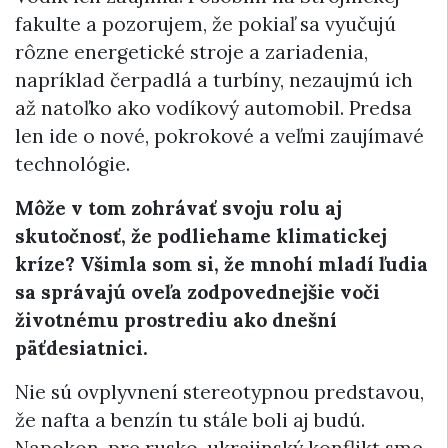
fakulte a pozorujem, že pokiaľ sa vyučujú
rôzne energetické stroje a zariadenia,
napríklad čerpadlá a turbíny, nezaujmú ich
až natoľko ako vodíkový automobil. Predsa
len ide o nové, pokrokové a veľmi zaujímavé
technológie.
Môže v tom zohrávať svoju rolu aj
skutočnosť, že podliehame klimatickej
kríze? Všimla som si, že mnohí mladí ľudia
sa správajú oveľa zodpovednejšie voči
životnému prostrediu ako dnešní
päťdesiatnici.
Nie sú ovplyvnení stereotypnou predstavou,
že nafta a benzín tu stále boli aj budú.
Napokon, pre rusko-ukrajinský konflikt sme