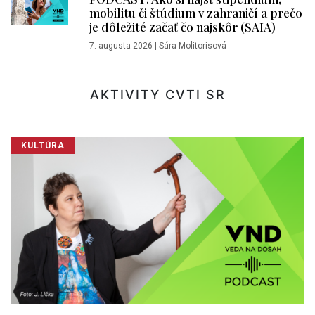
mobilitu či štúdium v zahraničí a prečo
je dôležité začať čo najskôr (SAIA)
7. augusta 2026
|
Sára Molitorisová
AKTIVITY CVTI SR
KULTÚRA