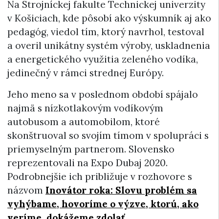
Na Strojníckej fakulte Technickej univerzity
v Košiciach, kde pôsobí ako výskumník aj ako
pedagóg, viedol tím, ktorý navrhol, testoval
a overil unikátny systém výroby, uskladnenia
a energetického využitia zeleného vodíka,
jedinečný v rámci strednej Európy.
Jeho meno sa v poslednom období spájalo
najmä s nízkotlakovým vodíkovým
autobusom a automobilom, ktoré
skonštruoval so svojím tímom v spolupráci s
priemyselným partnerom. Slovensko
reprezentovali na Expo Dubaj 2020.
Podrobnejšie ich približuje v rozhovore s
názvom
Inovátor roka:
Slovu problém sa
vyhýbame, hovoríme o výzve, ktorú, ako
veríme, dokážeme zdolať
.