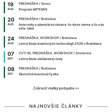
19
PREDNÁŠKA
/ Senec
AUG
Program ARTEMIS
20
PREDNÁŠKA
/ Bratislava
AUG
Asteroidy a planetárna obrana: čo dnes vieme a čo nás
ešte čaká
24
PREDNÁŠKA, WORKSHOP
/ Bratislava
AUG
Letná škola kvantových technológií 2026 v Bratislave
07
CVTI SR, PREDNÁŠKA, WORKSHOP
/ Smolenice
SEP
Letná škola občianskej vedy
08
PREDNÁŠKA
/ Bratislava
SEP
Skutočná kvantová fyzika
Zobraziť všetky podujatia >>
NAJNOVŠIE ČLÁNKY