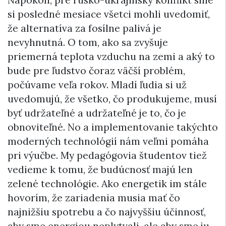
si posledné mesiace všetci mohli uvedomiť,
že alternatíva za fosílne palivá je
nevyhnutná. O tom, ako sa zvyšuje
priemerná teplota vzduchu na zemi a aký to
bude pre ľudstvo čoraz väčší problém,
počúvame veľa rokov. Mladí ľudia si už
uvedomujú, že všetko, čo produkujeme, musí
byť udržateľné a udržateľné je to, čo je
obnoviteľné. No a implementovanie takýchto
moderných technológií nám veľmi pomáha
pri výučbe. My pedagógovia študentov tiež
vedieme k tomu, že budúcnosť majú len
zelené technológie. Ako energetik im stále
hovorím, že zariadenia musia mať čo
najnižšiu spotrebu a čo najvyššiu účinnosť,
aby sme energiou neplytvali, ale aby sme ju