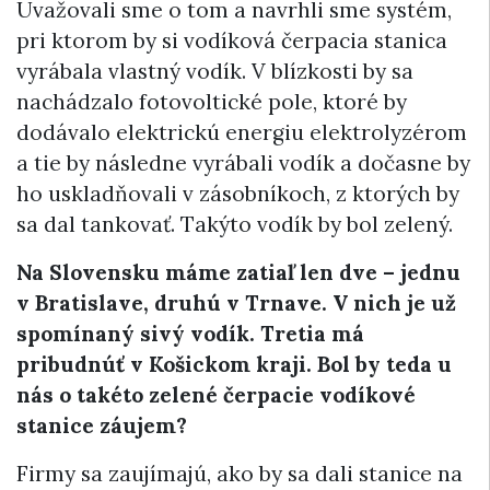
Uvažovali sme o tom a navrhli sme systém,
pri ktorom by si vodíková čerpacia stanica
vyrábala vlastný vodík. V blízkosti by sa
nachádzalo fotovoltické pole, ktoré by
dodávalo elektrickú energiu elektrolyzérom
a tie by následne vyrábali vodík a dočasne by
ho uskladňovali v zásobníkoch, z ktorých by
sa dal tankovať. Takýto vodík by bol zelený.
Na Slovensku máme zatiaľ len dve – jednu
v Bratislave, druhú v Trnave. V nich je už
spomínaný sivý vodík. Tretia má
pribudnúť v Košickom kraji. Bol by teda u
nás o takéto zelené čerpacie vodíkové
stanice záujem?
Firmy sa zaujímajú, ako by sa dali stanice na