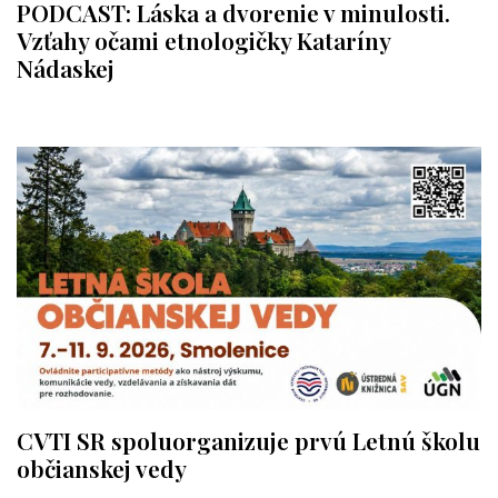
PODCAST: Láska a dvorenie v minulosti.
Vzťahy očami etnologičky Kataríny
Nádaskej
CVTI SR spoluorganizuje prvú Letnú školu
občianskej vedy