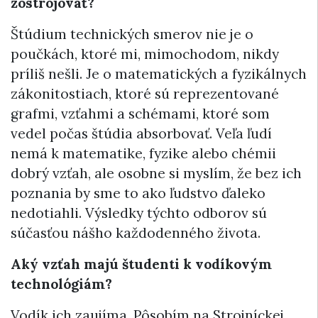
zostrojovať?
Štúdium technických smerov nie je o
poučkách, ktoré mi, mimochodom, nikdy
príliš nešli. Je o matematických a fyzikálnych
zákonitostiach, ktoré sú reprezentované
grafmi, vzťahmi a schémami, ktoré som
vedel počas štúdia absorbovať. Veľa ľudí
nemá k matematike, fyzike alebo chémii
dobrý vzťah, ale osobne si myslím, že bez ich
poznania by sme to ako ľudstvo ďaleko
nedotiahli. Výsledky týchto odborov sú
súčasťou nášho každodenného života.
Aký vzťah majú študenti k vodíkovým
technológiám?
Vodík ich zaujíma. Pôsobím na Strojníckej