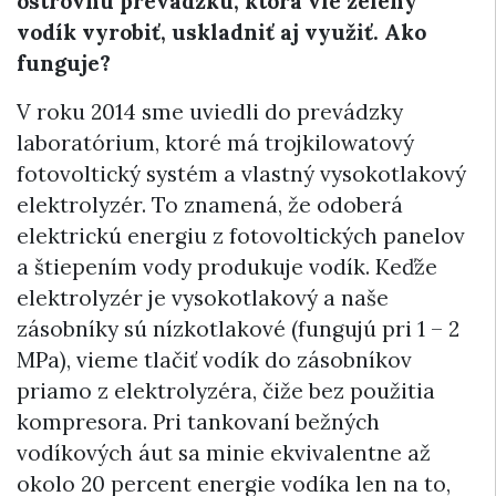
ostrovnú prevádzku, ktorá vie zelený
vodík vyrobiť, uskladniť aj využiť. Ako
funguje?
V roku 2014 sme uviedli do prevádzky
laboratórium, ktoré má trojkilowatový
fotovoltický systém a vlastný vysokotlakový
elektrolyzér. To znamená, že odoberá
elektrickú energiu z fotovoltických panelov
a štiepením vody produkuje vodík. Keďže
elektrolyzér je vysokotlakový a naše
zásobníky sú nízkotlakové (fungujú pri 1 – 2
MPa), vieme tlačiť vodík do zásobníkov
priamo z elektrolyzéra, čiže bez použitia
kompresora. Pri tankovaní bežných
vodíkových áut sa minie ekvivalentne až
okolo 20 percent energie vodíka len na to,