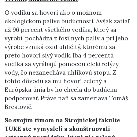
O vodíku sa hovorí ako o možnom
ekologickom palive budúcnosti. Avšak zatiaľ
až 96 percent všetkého vodíka, ktorý sa
vyrobí, pochádza z fosílnych palív a pri jeho
výrobe vzniká oxid uhličitý, ktorému sa
preto hovorí sivý vodík. Iba 4 percentá
vodíka sa vyrábajú pomocou elektrolýzy
vody, čo nezanecháva uhlíkovú stopu. Z
tohto dôvodu sa mu hovorí zelený a
Európska únia by ho chcela do budúcna
podporovať. Práve naň sa zameriava Tomáš
Brestovič.
So svojím tímom na Strojníckej fakulte
TUKE ste vymysleli a skonštruovali