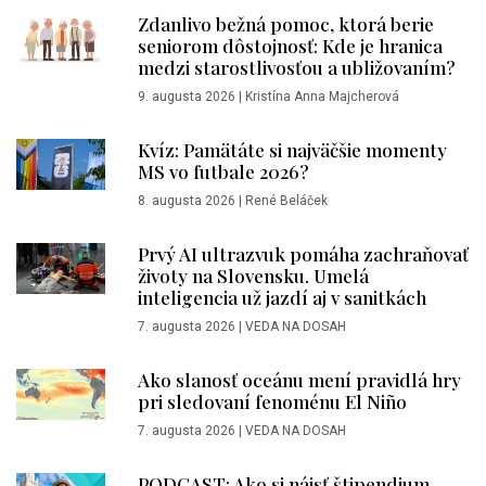
Zdanlivo bežná pomoc, ktorá berie
seniorom dôstojnosť: Kde je hranica
medzi starostlivosťou a ubližovaním?
9. augusta 2026
|
Kristína Anna Majcherová
Kvíz: Pamätáte si najväčšie momenty
MS vo futbale 2026?
8. augusta 2026
|
René Beláček
Prvý AI ultrazvuk pomáha zachraňovať
životy na Slovensku. Umelá
inteligencia už jazdí aj v sanitkách
7. augusta 2026
|
VEDA NA DOSAH
Ako slanosť oceánu mení pravidlá hry
pri sledovaní fenoménu El Niño
7. augusta 2026
|
VEDA NA DOSAH
PODCAST: Ako si nájsť štipendium,