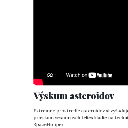
Výskum asteroidov
Extrémne prostredie asteroidov si vyžaduje
prieskum vesmírnych telies kladie na techni
SpaceHopper.