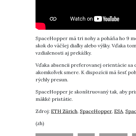
SpaceHopper má tri nohy a poháňa ho 9 mot
skok do väčšej diaľky alebo výšky. Vďaka t
vzdialenosti aj prekážky.
Vďaka absencii preferovanej orientácie sa
akomkoľvek smere. K dispozícii má šesť po
rýchly presun.
SpaceHopper je skonštruovaný tak, aby pri
mäkké pristátie.
Zdroj:
ETH Zürich
,
SpaceHopper
,
ESA
,
Spa
(zh)