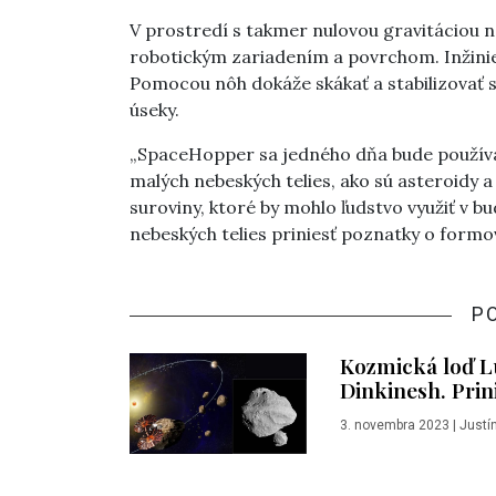
V prostredí s takmer nulovou gravitáciou n
robotickým zariadením a povrchom. Inžinieri
Pomocou nôh dokáže skákať a stabilizovať s
úseky.
„SpaceHopper sa jedného dňa bude používa
malých nebeských telies, ako sú asteroidy
suroviny, ktoré by mohlo ľudstvo využiť v 
nebeských telies priniesť poznatky o formo
P
Kozmická loď Lu
Dinkinesh. Prin
3. novembra 2023
|
Justí