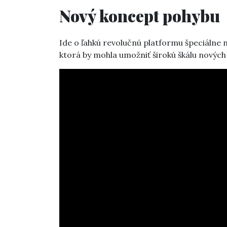
Nový koncept pohybu
Ide o ľahkú revolučnú platformu špeciálne 
ktorá by mohla umožniť širokú škálu nových 