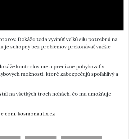
orov. Dokáže teda vyvinúť veľkú silu potrebnú na
omu je schopný bez problémov prekonávať väčšie
 dokáže kontrolovane a precízne pohybovať v
hybových možností, ktoré zabezpečujú spoľahlivý a
stál na všetkých troch nohách, čo mu umožňuje
ce.com
,
kosmonautix.cz