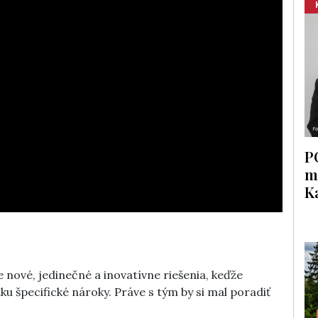
P
m
K
 nové, jedinečné a inovatívne riešenia, keďže
ku špecifické nároky. Práve s tým by si mal poradiť