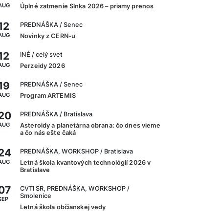
AUG
Úplné zatmenie Slnka 2026 – priamy prenos
12
PREDNÁŠKA
/ Senec
AUG
Novinky z CERN-u
12
INÉ
/ celý svet
AUG
Perzeidy 2026
19
PREDNÁŠKA
/ Senec
AUG
Program ARTEMIS
20
PREDNÁŠKA
/ Bratislava
AUG
Asteroidy a planetárna obrana: čo dnes vieme
a čo nás ešte čaká
24
PREDNÁŠKA, WORKSHOP
/ Bratislava
AUG
Letná škola kvantových technológií 2026 v
Bratislave
07
CVTI SR, PREDNÁŠKA, WORKSHOP
/
Smolenice
SEP
Letná škola občianskej vedy