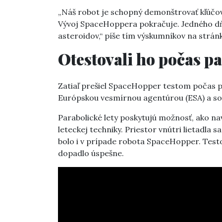
„Náš robot je schopný demonštrovať kľúčov
Vývoj SpaceHoppera pokračuje. Jedného d
asteroidov,“ píše tím výskumníkov na strá
Otestovali ho počas p
Zatiaľ prešiel SpaceHopper testom počas pa
Európskou vesmírnou agentúrou (ESA) a s
Parabolické lety poskytujú možnosť, ako na
leteckej techniky. Priestor vnútri lietadla
bolo i v prípade robota SpaceHopper. Testo
dopadlo úspešne.