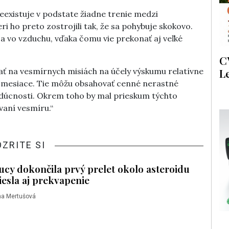
eexistuje v podstate žiadne trenie medzi
 ho preto zostrojili tak, že sa pohybuje skokovo.
a vo vzduchu, vďaka čomu vie prekonať aj veľké
C
L
ť na vesmírnych misiách na účely výskumu relatívne
 a mesiace. Tie môžu obsahovať cenné nerastné
budúcnosti. Okrem toho by mal prieskum týchto
vaní vesmíru.“
OZRITE SI
cy dokončila prvý prelet okolo asteroidu
iesla aj prekvapenie
na Mertušová