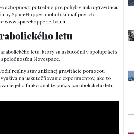
é schopnosti potrebné pre pohyb v mikrogravitácii.
ňa by SpaceHopper mohol skúmať povrch
nke
www.spacehopper.ethz.ch
.
arabolického letu
rabolického letu, ktorý sa uskutočnil v spolupráci s
o spoločnosťou Novespace.
vodiť reálny stav zníženej gravitácie pomocou
 sa využíva na uskutočňovanie experimentov, ako to
vanie jeho funkcionality počas parobolického letu