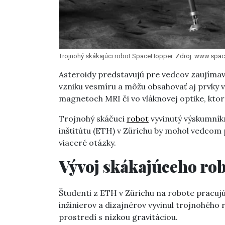
Trojnohý skákajúci robot SpaceHopper. Zdroj: www.spac
Asteroidy predstavujú pre vedcov zaujímav
vzniku vesmíru a môžu obsahovať aj prvky 
magnetoch MRI či vo vláknovej optike, ktor
Trojnohý skáčuci
robot
vyvinutý výskumník
inštitútu (ETH) v Zürichu by mohol vedcom
viaceré otázky.
Vývoj skákajúceho ro
Študenti z ETH v Zürichu na robote pracujú 
inžinierov a dizajnérov vyvinul trojnohého 
prostredí s nízkou gravitáciou.