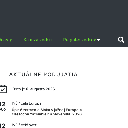
dcasty
Kam za vedou
Register vedcov
AKTUÁLNE PODUJATIA
Dnes je
6. augusta
2026
12
INÉ
/ celá Európa
AUG
Úplné zatmenie Slnka v južnej Európe a
čiastočné zatmenie na Slovensku 2026
12
INÉ
/ celý svet