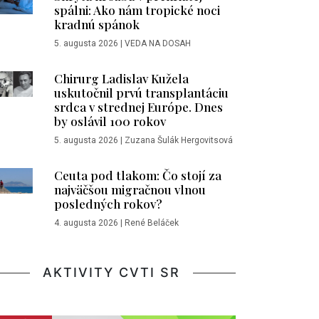
spálni: Ako nám tropické noci
kradnú spánok
5. augusta 2026
|
VEDA NA DOSAH
Chirurg Ladislav Kužela
uskutočnil prvú transplantáciu
srdca v strednej Európe. Dnes
by oslávil 100 rokov
5. augusta 2026
|
Zuzana Šulák Hergovitsová
Ceuta pod tlakom: Čo stojí za
najväčšou migračnou vlnou
posledných rokov?
4. augusta 2026
|
René Beláček
AKTIVITY CVTI SR