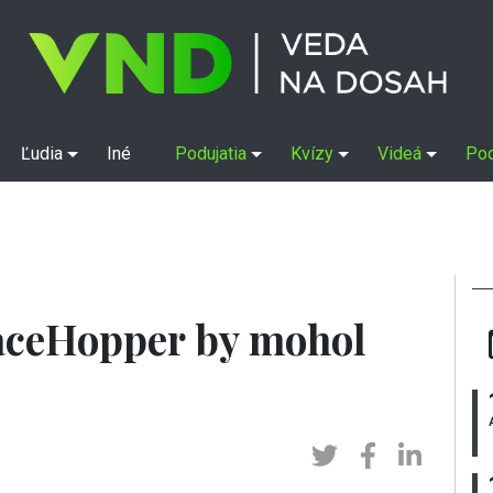
Ľudia
Iné
Podujatia
Kvízy
Videá
Po
paceHopper by mohol