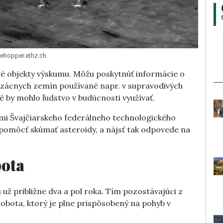
ehopper.ethz.ch.
é objekty výskumu. Môžu poskytnúť informácie o
vzácnych zemín používané napr. v supravodivých
é by mohlo ľudstvo v budúcnosti využívať.
mi Švajčiarskeho federálneho technologického
 pomôcť skúmať asteroidy, a nájsť tak odpovede na
bota
už približne dva a pol roka. Tím pozostávajúci z
robota, ktorý je plne prispôsobený na pohyb v