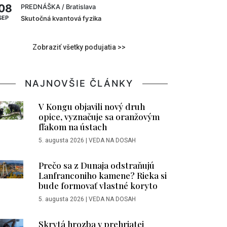
08
PREDNÁŠKA
/ Bratislava
SEP
Skutočná kvantová fyzika
Zobraziť všetky podujatia >>
NAJNOVŠIE ČLÁNKY
V Kongu objavili nový druh
opice, vyznačuje sa oranžovým
fľakom na ústach
5. augusta 2026
|
VEDA NA DOSAH
Prečo sa z Dunaja odstraňujú
Lanfranconiho kamene? Rieka si
bude formovať vlastné koryto
5. augusta 2026
|
VEDA NA DOSAH
Skrytá hrozba v prehriatej