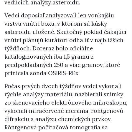
vedúcich analýzy asteroidu.
Vedci doposiaľ analyzovali len vonkajšiu
vrstvu vnútri boxu, v ktorom sú kúsky
asteroidu uložené. Skutočný poklad čakajúci
vnútri plánujú kurátori odhaliť v najbližších
týždňoch. Doteraz bolo oficiálne
katalogizovaných iba 1,5 gramu z
predpokladaných 250 a viac gramov, ktoré
priniesla sonda OSIRIS-REx.
Počas prvých dvoch týždňov vedci vykonali
rýchle analýzy materiálu, nazbierali snímky
zo skenovacieho elektrónového mikroskopu,
vykonali infračervené merania, röntgenovú
difrakciu a analýzu chemických prvkov.
Röntgenová počítačová tomografia sa