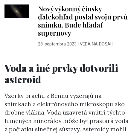
Nový výkonný čínsky
ďalekohľad poslal svoju prvú
snímku. Bude hľadať
supernovy
28. septembra 2023
|
VEDA NA DOSAH
Voda a iné prvky dotvorili
asteroid
Vzorky prachu z Bennu vyzerajú na
snímkach z elektrónového mikroskopu ako
drobné vlákna. Voda uzavretá vnútri týchto
hlinených minerálov môže byť prastará voda
z počiatku slnečnej sústavy. Asteroidy mohli