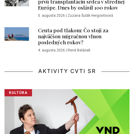
prvú transplantáciu srdca v strednej
Európe. Dnes by oslávil 100 rokov
5. augusta 2026
|
Zuzana Šulák Hergovitsová
Ceuta pod tlakom: Čo stojí za
najväčšou migračnou vlnou
posledných rokov?
4. augusta 2026
|
René Beláček
AKTIVITY CVTI SR
KULTÚRA