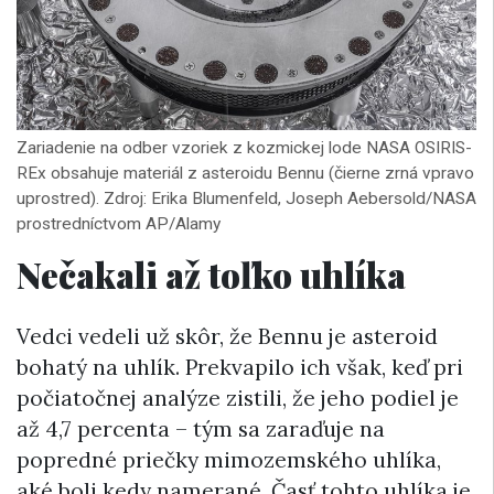
Zariadenie na odber vzoriek z kozmickej lode NASA OSIRIS-
REx obsahuje materiál z asteroidu Bennu (čierne zrná vpravo
uprostred). Zdroj: Erika Blumenfeld, Joseph Aebersold/NASA
prostredníctvom AP/Alamy
Nečakali až toľko uhlíka
Vedci vedeli už skôr, že Bennu je asteroid
bohatý na uhlík. Prekvapilo ich však, keď pri
počiatočnej analýze zistili, že jeho podiel je
až 4,7 percenta – tým sa zaraďuje na
popredné priečky mimozemského uhlíka,
aké boli kedy namerané. Časť tohto uhlíka je