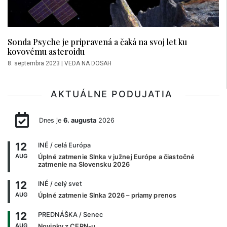
Sonda Psyche je pripravená a čaká na svoj let ku
kovovému asteroidu
8. septembra 2023
|
VEDA NA DOSAH
AKTUÁLNE PODUJATIA
Dnes je
6. augusta
2026
12
INÉ
/ celá Európa
AUG
Úplné zatmenie Slnka v južnej Európe a čiastočné
zatmenie na Slovensku 2026
12
INÉ
/ celý svet
AUG
Úplné zatmenie Slnka 2026 – priamy prenos
12
PREDNÁŠKA
/ Senec
AUG
Novinky z CERN-u