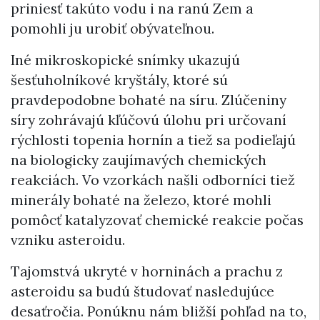
priniesť takúto vodu i na ranú Zem a
pomohli ju urobiť obývateľnou.
Iné mikroskopické snímky ukazujú
šesťuholníkové kryštály, ktoré sú
pravdepodobne bohaté na síru. Zlúčeniny
síry zohrávajú kľúčovú úlohu pri určovaní
rýchlosti topenia hornín a tiež sa podieľajú
na biologicky zaujímavých chemických
reakciách. Vo vzorkách našli odborníci tiež
minerály bohaté na železo, ktoré mohli
pomôcť katalyzovať chemické reakcie počas
vzniku asteroidu.
Tajomstvá ukryté v horninách a prachu z
asteroidu sa budú študovať nasledujúce
desaťročia. Ponúknu nám bližší pohľad na to,