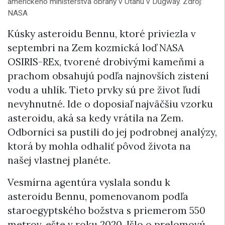
amerického ministerstva obrany v Utahu v Dugway. Zdroj:
NASA
Kúsky asteroidu Bennu, ktoré priviezla v
septembri na Zem kozmická loď NASA
OSIRIS-REx, tvorené drobivými kameňmi a
prachom obsahujú podľa najnovších zistení
vodu a uhlík. Tieto prvky sú pre život ľudí
nevyhnutné. Ide o doposiaľ najväčšiu vzorku
asteroidu, aká sa kedy vrátila na Zem.
Odborníci sa pustili do jej podrobnej analýzy,
ktorá by mohla odhaliť pôvod života na
našej vlastnej planéte.
Vesmírna agentúra vyslala sondu k
asteroidu Bennu, pomenovanom podľa
staroegyptského božstva s priemerom 550
metrov, ešte v roku 2020. Išlo o prelomovú