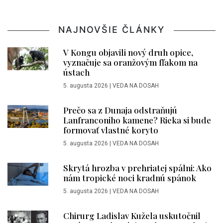
NAJNOVŠIE ČLÁNKY
V Kongu objavili nový druh opice,
vyznačuje sa oranžovým fľakom na
ústach
5. augusta 2026
|
VEDA NA DOSAH
Prečo sa z Dunaja odstraňujú
Lanfranconiho kamene? Rieka si bude
formovať vlastné koryto
5. augusta 2026
|
VEDA NA DOSAH
Skrytá hrozba v prehriatej spálni: Ako
nám tropické noci kradnú spánok
5. augusta 2026
|
VEDA NA DOSAH
Chirurg Ladislav Kužela uskutočnil