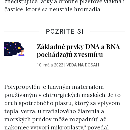
znečisťujúce látky a drobné plastové vlákna i
častice, ktoré sa neustále hromadia.
POZRITE SI
Základné prvky DNA a RNA
pochádzajú z vesmíru
10. mája 2022
|
VEDA NA DOSAH
Polypropylén je hlavným materiálom
používaným v chirurgických maskách. Je to
druh spotrebného plastu, ktorý sa vplyvom
tepla, vetra, ultrafialového žiarenia a
morských prúdov môže rozpadnúť, až
nakoniec vytvorí mikroplasty,“ povedal