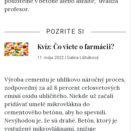
použiteľné v betóne alebo asfalte,“ uvádza
profesor.
POZRITE SI
Kvíz: Čo viete o farmácii?
11. mája 2022
|
Galina Lišháková
Výroba cementu je uhlíkovo náročný proces,
zodpovedný za až 8 percent celosvetových
emisií oxidu uhličitého. Niekde už začali
pridávať umelé mikrovlákna do
cementového betónu, aby ho spevnili.
Nevýhodou je, že sú drahé. Betón, ktorý je
vystužený mikrovláknami, znižuje