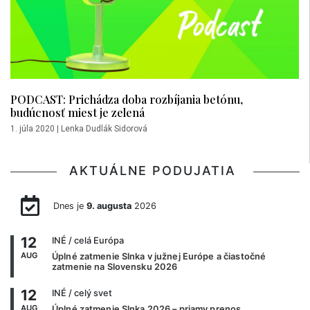
PODCAST: Prichádza doba rozbíjania betónu,
budúcnosť miest je zelená
1. júla 2020
|
Lenka Dudlák Sidorová
AKTUÁLNE PODUJATIA
Dnes je
9. augusta
2026
12
INÉ
/ celá Európa
AUG
Úplné zatmenie Slnka v južnej Európe a čiastočné
zatmenie na Slovensku 2026
12
INÉ
/ celý svet
AUG
Úplné zatmenie Slnka 2026 – priamy prenos