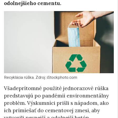
odolnejšieho cementu.
Recyklácia rúška. Zdroj: iStockphoto.com
Všadeprítomné použité jednorazové rúška
predstavujú po pandémii environmentálny
problém. Výskumníci prišli s nápadom, ako
ich primiešať do cementovej zmesi, aby
vytvorili pevnejší a odolnejší betón.