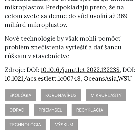
mikroplastov. Predpokladajú preto, že na
celom svete sa denne do vôd uvoľní až 369
miliárd mikroplastov.
Nové technológie by však mohli pomôcť
problém znečistenia vyriešiť a dať šancu
rúškam v stavebníctve.
Zdroje: DOI:
10.1016/j.matlet.2022.132238
, DOI:
10.1021/acs.estlett.1c00748
,
OceansAsia,
WSU
EKOLÓGIA
KORONAVÍRUS
MIKROPLASTY
ODPAD
PRIEMYSEL
RECYKLÁCIA
TECHNOLÓGIA
VÝSKUM