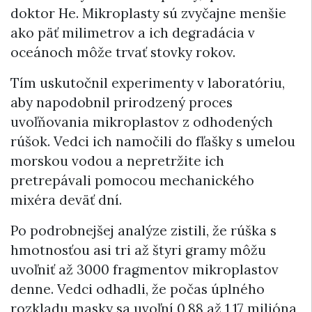
doktor He. Mikroplasty sú zvyčajne menšie
ako päť milimetrov a ich degradácia v
oceánoch môže trvať stovky rokov.
Tím uskutočnil experimenty v laboratóriu,
aby napodobnil prirodzený proces
uvoľňovania mikroplastov z odhodených
rúšok. Vedci ich namočili do fľašky s umelou
morskou vodou a nepretržite ich
pretrepávali pomocou mechanického
mixéra deväť dní.
Po podrobnejšej analýze zistili, že rúška s
hmotnosťou asi tri až štyri gramy môžu
uvoľniť až 3000 fragmentov mikroplastov
denne. Vedci odhadli, že počas úplného
rozkladu masky sa uvoľní 0,88 až 1,17 milióna