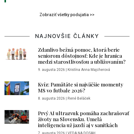
Zobraziť všetky podujatia >>
NAJNOVŠIE ČLÁNKY
Zdanlivo bežná pomoc, ktorá berie
seniorom dôstojnosť: Kde je hranica
medzi starostlivosťou a ubližovaním?
9. augusta 2026
|
Kristína Anna Majcherová
Kvíz: Pamätáte si najväčšie momenty
MS vo futbale 2026?
8. augusta 2026
|
René Beláček
Prvý AI ultrazvuk pomáha zachraňovať
životy na Slovensku. Umelá
inteligencia už jazdí aj v sanitkách
7. augusta 2026
|
VEDA NA DOSAH