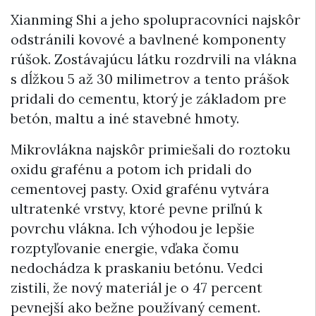
Xianming Shi a jeho spolupracovníci najskôr
odstránili kovové a bavlnené komponenty
rúšok. Zostávajúcu látku rozdrvili na vlákna
s dĺžkou 5 až 30 milimetrov a tento prášok
pridali do cementu, ktorý je základom pre
betón, maltu a iné stavebné hmoty.
Mikrovlákna najskôr primiešali do roztoku
oxidu grafénu a potom ich pridali do
cementovej pasty. Oxid grafénu vytvára
ultratenké vrstvy, ktoré pevne priľnú k
povrchu vlákna. Ich výhodou je lepšie
rozptyľovanie energie, vďaka čomu
nedochádza k praskaniu betónu. Vedci
zistili, že nový materiál je o 47 percent
pevnejší ako bežne používaný cement.