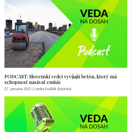
PODCAST: Slovenskí vedci vyvíjajú betón, ktorý má
schopnosť nasávať emisie
27. januára 2021
|
Lenka Dudlák Sidorová