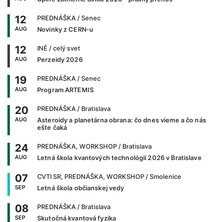
12
PREDNÁŠKA
/ Senec
AUG
Novinky z CERN-u
12
INÉ
/ celý svet
AUG
Perzeidy 2026
19
PREDNÁŠKA
/ Senec
AUG
Program ARTEMIS
20
PREDNÁŠKA
/ Bratislava
AUG
Asteroidy a planetárna obrana: čo dnes vieme a čo nás
ešte čaká
24
PREDNÁŠKA, WORKSHOP
/ Bratislava
AUG
Letná škola kvantových technológií 2026 v Bratislave
07
CVTI SR, PREDNÁŠKA, WORKSHOP
/ Smolenice
SEP
Letná škola občianskej vedy
08
PREDNÁŠKA
/ Bratislava
SEP
Skutočná kvantová fyzika