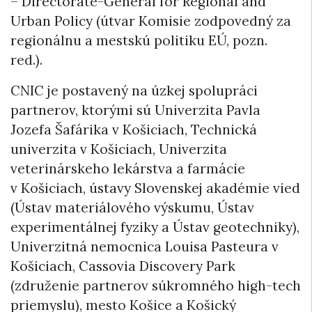
– Directorate-General for Regional and
Urban Policy (útvar Komisie zodpovedný za
regionálnu a mestskú politiku EÚ, pozn.
red.).
CNIC je postavený na úzkej spolupráci
partnerov, ktorými sú Univerzita Pavla
Jozefa Šafárika v Košiciach, Technická
univerzita v Košiciach, Univerzita
veterinárskeho lekárstva a farmácie
v Košiciach, ústavy Slovenskej akadémie vied
(Ústav materiálového výskumu, Ústav
experimentálnej fyziky a Ústav geotechniky),
Univerzitná nemocnica Louisa Pasteura v
Košiciach, Cassovia Discovery Park
(združenie partnerov súkromného high-tech
priemyslu), mesto Košice a Košický