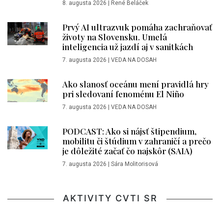
8. augusta 2026
|
René Beláček
Prvý AI ultrazvuk pomáha zachraňovať
životy na Slovensku. Umelá
inteligencia už jazdí aj v sanitkách
7. augusta 2026
|
VEDA NA DOSAH
Ako slanosť oceánu mení pravidlá hry
pri sledovaní fenoménu El Niño
7. augusta 2026
|
VEDA NA DOSAH
PODCAST: Ako si nájsť štipendium,
mobilitu či štúdium v zahraničí a prečo
je dôležité začať čo najskôr (SAIA)
7. augusta 2026
|
Sára Molitorisová
AKTIVITY CVTI SR