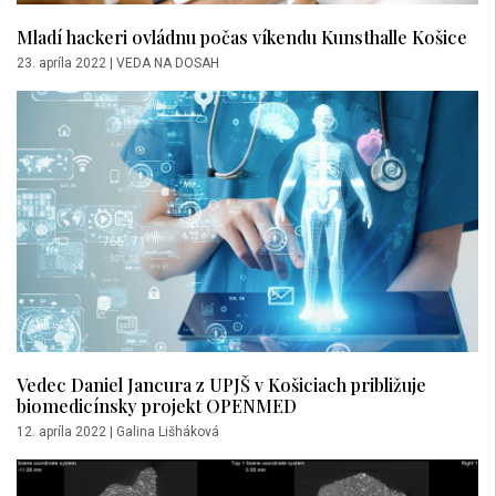
Mladí hackeri ovládnu počas víkendu Kunsthalle Košice
23. apríla 2022
|
VEDA NA DOSAH
Vedec Daniel Jancura z UPJŠ v Košiciach približuje
biomedicínsky projekt OPENMED
12. apríla 2022
|
Galina Lišháková