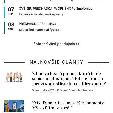
07
CVTI SR, PREDNÁŠKA, WORKSHOP
/ Smolenice
SEP
Letná škola občianskej vedy
08
PREDNÁŠKA
/ Bratislava
SEP
Skutočná kvantová fyzika
Zobraziť všetky podujatia >>
NAJNOVŠIE ČLÁNKY
Zdanlivo bežná pomoc, ktorá berie
seniorom dôstojnosť: Kde je hranica
medzi starostlivosťou a ubližovaním?
9. augusta 2026
|
Kristína Anna Majcherová
Kvíz: Pamätáte si najväčšie momenty
MS vo futbale 2026?