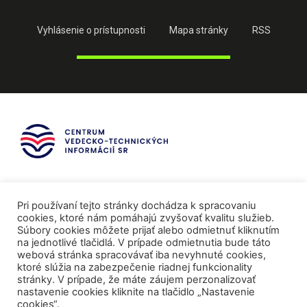
Vyhlásenie o prístupnosti
Mapa stránky
RSS
Pri používaní tejto stránky dochádza k spracovaniu
cookies, ktoré nám pomáhajú zvyšovať kvalitu služieb.
Súbory cookies môžete prijať alebo odmietnuť kliknutím
na jednotlivé tlačidlá. V prípade odmietnutia bude táto
webová stránka spracovávať iba nevyhnuté cookies,
ktoré slúžia na zabezpečenie riadnej funkcionality
stránky. V prípade, že máte záujem perzonalizovať
nastavenie cookies kliknite na tlačidlo „Nastavenie
cookies“.
Mediálni partneri