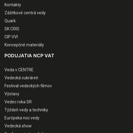
Kontakty
Zážitkové centrá vedy
Quark
SK CRIS
CIP VVI
Koncepčné materiály
PODUJATIA NCP VAT
Veda v CENTRE
Vedecká cukráreň
Festival vedeckých filmov
Výstavy
Vedec roka SR
Týždeň vedy a techniky
Európska noc vedy
Vedecká show