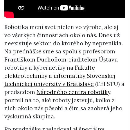
Robotika mení svet nielen vo výrobe, ale aj
vo všetkých činnostiach okolo nás. Dnes už
neexistuje sektor, do ktorého by neprenikla.
Na prednáške sme sa spolu s profesorom
Františkom Duchoňom, riaditeľom Ústavu
robotiky a kybernetiky na
Fakulte
elektrotechniky a informatiky Slovenskej
technickej univerzity v Bratislave
(FEI STU) a
predsedom
Národného centra robotiky
,
pozreli na to, aké roboty jestvujú, koľko z
nich okolo nás pôsobí a čím sa zaoberá jeho
výskumná skupina.
Po prednáške nasledoval aj špeciálny