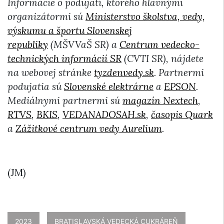
Informácie o podujatí, ktorého hlavnými
organizátormi sú
Ministerstvo školstva, vedy,
výskumu a športu Slovenskej
republiky
(MŠVVaŠ SR) a
Centrum vedecko-
technických informácií SR
(CVTI SR), nájdete
na webovej stránke
tyzdenvedy.sk
. Partnermi
podujatia sú
Slovenské elektrárne
a
EPSON
.
Mediálnymi partnermi sú
magazín Nextech
,
RTVS
,
BKIS
,
VEDANADOSAH.sk
,
časopis Quark
a
Zážitkové centrum vedy Aurelium
.
(JM)
2023
BRATISLAVSKÁ VEDECKÁ CUKRÁREŇ