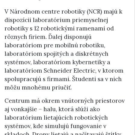
V Národnom centre robotiky (NCR) majú k
dispozícii laboratórium priemyselnej
robotiky s 12 robotickými ramenami od
rôznych firiem. Ďalej disponujú
laboratóriom pre mobilnú robotiku,
laboratóriom spojitých a diskrétnych
systémov, laboratóriom kybernetiky a
laboratóriom Schneider Electric, v ktorom
spolupracujú s firmami. Študenti sa v nich
môžu mnohému priučiť.
Centrum má okrem vnútorných priestorov
aj vonkajšie – halu, ktorá slúži ako
laboratórium lietajúcich robotických
systémov, kde simulujú fungovanie v
skladoch. Drony lietajú a načítavajú štítky.