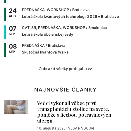
24
PREDNÁŠKA, WORKSHOP
/ Bratislava
AUG
Letná škola kvantových technológií 2026 v Bratislave
07
CVTI SR, PREDNÁŠKA, WORKSHOP
/ Smolenice
SEP
Letná škola občianskej vedy
08
PREDNÁŠKA
/ Bratislava
SEP
Skutočná kvantová fyzika
Zobraziť všetky podujatia >>
NAJNOVŠIE ČLÁNKY
Vedci vykonali vôbec prvú
transplantáciu stolice na svete,
pomôže s liečbou potravinových
alergií
10. augusta 2026
|
VEDA NA DOSAH