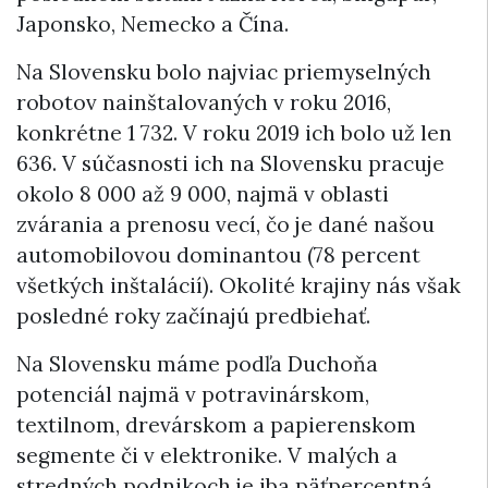
Japonsko, Nemecko a Čína.
Na Slovensku bolo najviac priemyselných
robotov nainštalovaných v roku 2016,
konkrétne 1 732. V roku 2019 ich bolo už len
636. V súčasnosti ich na Slovensku pracuje
okolo 8 000 až 9 000, najmä v oblasti
zvárania a prenosu vecí, čo je dané našou
automobilovou dominantou (78 percent
všetkých inštalácií). Okolité krajiny nás však
posledné roky začínajú predbiehať.
Na Slovensku máme podľa Duchoňa
potenciál najmä v potravinárskom,
textilnom, drevárskom a papierenskom
segmente či v elektronike. V malých a
stredných podnikoch je iba päťpercentná