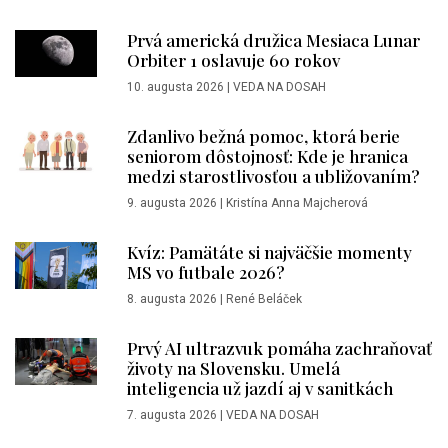
Prvá americká družica Mesiaca Lunar
Orbiter 1 oslavuje 60 rokov
10. augusta 2026
|
VEDA NA DOSAH
Zdanlivo bežná pomoc, ktorá berie
seniorom dôstojnosť: Kde je hranica
medzi starostlivosťou a ubližovaním?
9. augusta 2026
|
Kristína Anna Majcherová
Kvíz: Pamätáte si najväčšie momenty
MS vo futbale 2026?
8. augusta 2026
|
René Beláček
Prvý AI ultrazvuk pomáha zachraňovať
životy na Slovensku. Umelá
inteligencia už jazdí aj v sanitkách
7. augusta 2026
|
VEDA NA DOSAH