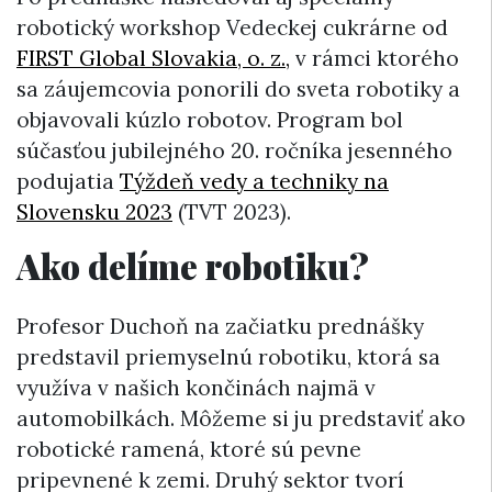
robotický workshop Vedeckej cukrárne od
FIRST Global Slovakia, o. z.,
v rámci ktorého
sa záujemcovia ponorili do sveta robotiky a
objavovali kúzlo robotov. Program bol
súčasťou jubilejného 20. ročníka jesenného
podujatia
Týždeň vedy a techniky na
Slovensku 2023
(TVT 2023).
Ako delíme robotiku?
Profesor Duchoň na začiatku prednášky
predstavil priemyselnú robotiku, ktorá sa
využíva v našich končinách najmä v
automobilkách. Môžeme si ju predstaviť ako
robotické ramená, ktoré sú pevne
pripevnené k zemi. Druhý sektor tvorí