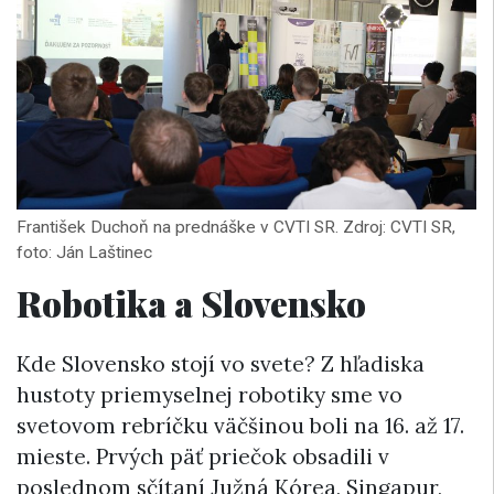
František Duchoň na prednáške v CVTI SR. Zdroj: CVTI SR,
foto: Ján Laštinec
Robotika a Slovensko
Kde Slovensko stojí vo svete? Z hľadiska
hustoty priemyselnej robotiky sme vo
svetovom rebríčku väčšinou boli na 16. až 17.
mieste. Prvých päť priečok obsadili v
poslednom sčítaní Južná Kórea, Singapur,