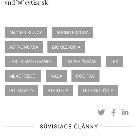
vnd[@]cvtisr.sk
ANDREJ KUNCA
ARCHITEKTÚRA
ASTRONÓMIA
BIOMEDICÍNA
JAKUB KRAĽOVANEC
JOZEF ŽIVČÁK
LES
MLADÍ VEDCI
NASA
POČÍTAČ
POTRAVINY
START-UP
TECHNOLÓGIA
SÚVISIACE ČLÁNKY