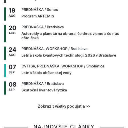
19
PREDNÁŠKA
/ Senec
AUG
Program ARTEMIS
20
PREDNÁŠKA
/ Bratislava
AUG
Asteroidy a planetárna obrana: čo dnes vieme a čo nás
ešte čaká
24
PREDNÁŠKA, WORKSHOP
/ Bratislava
AUG
Letná škola kvantových technológií 2026 v Bratislave
07
CVTI SR, PREDNÁŠKA, WORKSHOP
/ Smolenice
SEP
Letná škola občianskej vedy
08
PREDNÁŠKA
/ Bratislava
SEP
Skutočná kvantová fyzika
Zobraziť všetky podujatia >>
NAJNOVŠIE ČLÁNKY