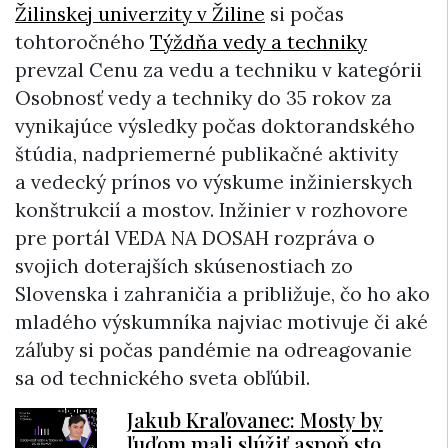
Žilinskej univerzity v Žiline
si počas
tohtoročného
Týždňa vedy a techniky
prevzal Cenu za vedu a techniku v kategórii
Osobnosť vedy a techniky do 35 rokov za
vynikajúce výsledky počas doktorandského
štúdia, nadpriemerné publikačné aktivity
a vedecký prínos vo výskume inžinierskych
konštrukcií a mostov. Inžinier v rozhovore
pre portál VEDA NA DOSAH rozpráva o
svojich doterajších skúsenostiach zo
Slovenska i zahraničia a približuje, čo ho ako
mladého výskumníka najviac motivuje či aké
záľuby si počas pandémie na odreagovanie
sa od technického sveta obľúbil.
Jakub Kraľovanec: Mosty by
ľuďom mali slúžiť aspoň sto