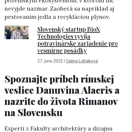
pozemským ekosystémom, v ktorom nič
nevyjde nazmar. Zaoberá sa napríklad aj
pestovaním jedla a recykláciou plynov.
Slovenský startup BioX
Technologies vyvíja
potravinárske zariadenie pre
vesmírne posádky
27. júna 2022
|
Galina Lišháková
Spoznajte príbeh rímskej
veslice Danuvina Alacris a
nazrite do života Rimanov
na Slovensku
Experti z Fakulty architektúry a dizajnu