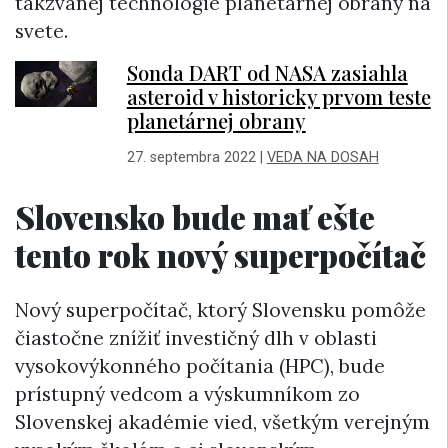
takzvanej technológie planetárnej obrany na
svete.
Sonda DART od NASA zasiahla
asteroid v historicky prvom teste
planetárnej obrany
27. septembra 2022
|
VEDA NA DOSAH
Slovensko bude mať ešte
tento rok nový superpočítač
Nový superpočítač, ktorý Slovensku pomôže
čiastočne znížiť investičný dlh v oblasti
vysokovýkonného počítania (HPC), bude
prístupný vedcom a výskumníkom zo
Slovenskej akadémie vied, všetkým verejným