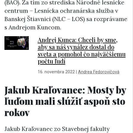
(BAO). Za tím zo strediska Národné lesnícke
centrum – Lesnícka ochranárska služba v
Banskej Štiavnici (NLC – LOS) sa rozprávame
s Andrejom Kuncom.
Andrej Kunca: Chceli by sme,
aby sa náš vynález dostal do
sveta a pomohol čo najväčšiemu
počtu ľudí
16. novembra 2022
|
Andrea Fedorovičová
Jakub Kraľovanec: Mosty by
ľuďom mali slúžiť aspoň sto
rokov
Jakub Kraľovanec zo Stavebnej fakulty