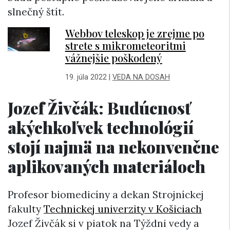
slnečný štít.
Webbov teleskop je zrejme po
strete s mikrometeoritmi
vážnejšie poškodený
19. júla 2022
|
VEDA NA DOSAH
Jozef Živčák: Budúcnosť
akýchkoľvek technológií
stojí najmä na nekonvenčne
aplikovaných materiáloch
Profesor biomedicíny a dekan Strojníckej
fakulty
Technickej univerzity v Košiciach
Jozef Živčák si v piatok na Týždni vedy a