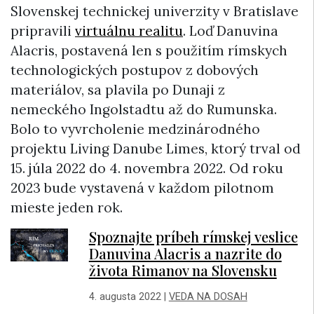
Slovenskej technickej univerzity v Bratislave
pripravili
virtuálnu realitu
. Loď Danuvina
Alacris, postavená len s použitím rímskych
technologických postupov z dobových
materiálov, sa plavila po Dunaji z
nemeckého Ingolstadtu až do Rumunska.
Bolo to vyvrcholenie medzinárodného
projektu Living Danube Limes, ktorý trval od
15. júla 2022 do 4. novembra 2022. Od roku
2023 bude vystavená v každom pilotnom
mieste jeden rok.
Spoznajte príbeh rímskej veslice
Danuvina Alacris a nazrite do
života Rimanov na Slovensku
4. augusta 2022
|
VEDA NA DOSAH