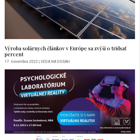
Výroba solárnych článkov v Európe sa zvýši o tridsať
percent
17. novembra 2022
|
VEDA NA DOSAH