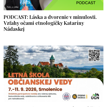
PODCAST: Láska a dvorenie v minulosti.
Vzťahy očami etnologičky Kataríny
Nádaskej