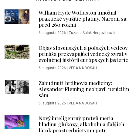
William Hyde Wollaston umožnil
praktické využitie platiny. Narodil sa
pred 260 rokmi
6. augusta 2026
|
Zuzana Šulák Hergovitsová
Objav slovenských a poľských vedcov
prináša prekvapujúci vedecký zvrat v
evolučnej histórii európskych jašteríc
6. augusta 2026
|
VEDA NA DOSAH
Zabudnutí hrdinovia medicíny:
Alexander Fleming neobjavil penicilín
sám
6. augusta 2026
|
VEDA NA DOSAH
Nový inteligentný prsteň meria
hladinu glukózy, alkoholu a ďalších
látok prostredníctvom potu