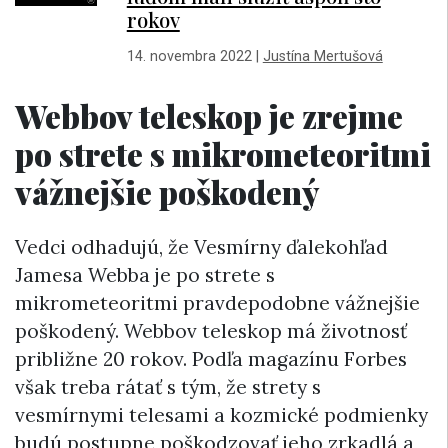
rokov
14. novembra 2022
|
Justína Mertušová
Webbov teleskop je zrejme
po strete s mikrometeoritmi
vážnejšie poškodený
Vedci odhadujú, že Vesmírny ďalekohľad
Jamesa Webba je po strete s
mikrometeoritmi pravdepodobne vážnejšie
poškodený. Webbov teleskop má životnosť
približne 20 rokov. Podľa magazínu Forbes
však treba rátať s tým, že strety s
vesmírnymi telesami a kozmické podmienky
budú postupne poškodzovať jeho zrkadlá a