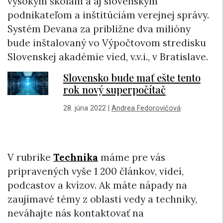
vysokým školám a aj slovenským
podnikateľom a inštitúciám verejnej správy.
Systém Devana za približne dva milióny
bude inštalovaný vo Výpočtovom stredisku
Slovenskej akadémie vied, v.v.i., v Bratislave.
Slovensko bude mať ešte tento
rok nový superpočítač
28. júna 2022
|
Andrea Fedorovičová
V rubrike
Technika
máme pre vás
pripravených vyše 1 200 článkov, videí,
podcastov a kvízov. Ak máte nápady na
zaujímavé témy z oblasti vedy a techniky,
neváhajte nás kontaktovať na