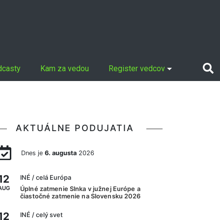
dcasty
Kam za vedou
Register vedcov
AKTUÁLNE PODUJATIA
Dnes je
6. augusta
2026
12
INÉ
/ celá Európa
AUG
Úplné zatmenie Slnka v južnej Európe a
čiastočné zatmenie na Slovensku 2026
12
INÉ
/ celý svet