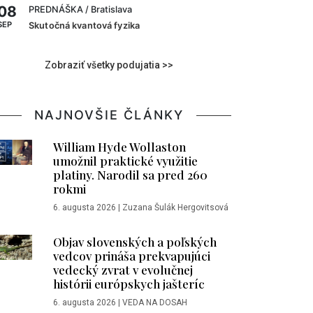
08
PREDNÁŠKA
/ Bratislava
SEP
Skutočná kvantová fyzika
Zobraziť všetky podujatia >>
NAJNOVŠIE ČLÁNKY
William Hyde Wollaston
umožnil praktické využitie
platiny. Narodil sa pred 260
rokmi
6. augusta 2026
|
Zuzana Šulák Hergovitsová
Objav slovenských a poľských
vedcov prináša prekvapujúci
vedecký zvrat v evolučnej
histórii európskych jašteríc
6. augusta 2026
|
VEDA NA DOSAH