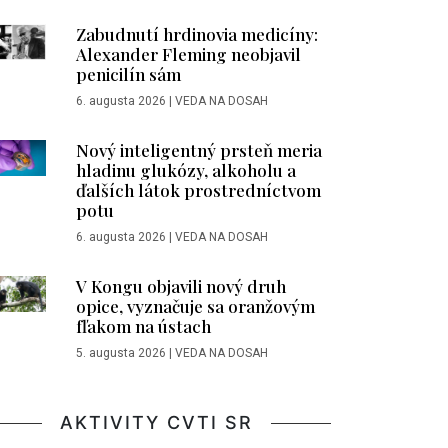
Zabudnutí hrdinovia medicíny:
Alexander Fleming neobjavil
penicilín sám
6. augusta 2026
|
VEDA NA DOSAH
Nový inteligentný prsteň meria
hladinu glukózy, alkoholu a
ďalších látok prostredníctvom
potu
6. augusta 2026
|
VEDA NA DOSAH
V Kongu objavili nový druh
opice, vyznačuje sa oranžovým
fľakom na ústach
5. augusta 2026
|
VEDA NA DOSAH
AKTIVITY CVTI SR