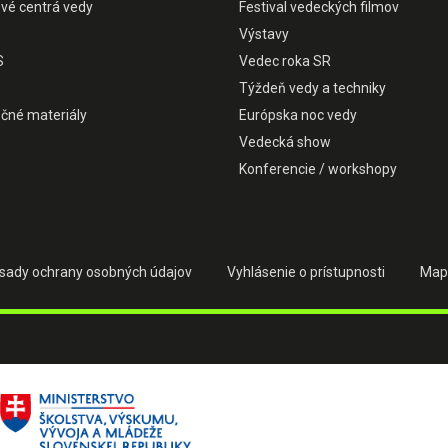
ové centrá vedy
Festival vedeckých filmov
Výstavy
S
Vedec roka SR
Týždeň vedy a techniky
čné materiály
Európska noc vedy
Vedecká show
Konferencie / workshopy
sady ochrany osobných údajov
Vyhlásenie o prístupnosti
Map