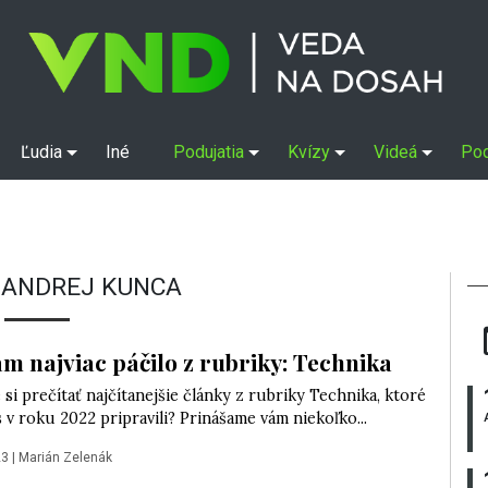
Ľudia
Iné
Podujatia
Kvízy
Videá
Po
:
ANDREJ KUNCA
ám najviac páčilo z rubriky: Technika
e si prečítať najčítanejšie články z rubriky Technika, ktoré
 v roku 2022 pripravili? Prinášame vám niekoľko...
23
|
Marián Zelenák