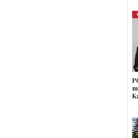
P
m
K