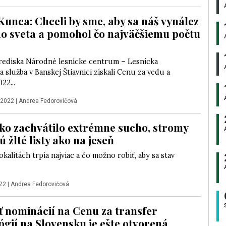
Kunca: Chceli by sme, aby sa náš vynález
do sveta a pomohol čo najväčšiemu počtu
trediska Národné lesnícke centrum – Lesnícka
 služba v Banskej Štiavnici získali Cenu za vedu a
22...
 2022
|
Andrea Fedorovičová
ko zachvátilo extrémne sucho, stromy
 žlté listy ako na jeseň
okalitách trpia najviac a čo možno robiť, aby sa stav
22
|
Andrea Fedorovičová
 nominácií na Cenu za transfer
ógií na Slovensku je ešte otvorená