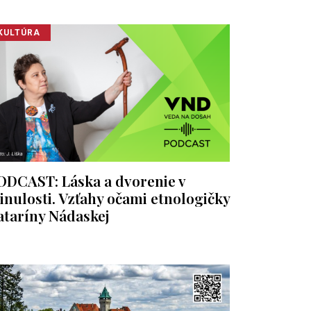
KULTÚRA
ODCAST: Láska a dvorenie v
inulosti. Vzťahy očami etnologičky
ataríny Nádaskej