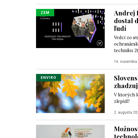
Andrej 
ZEM
dostal 
ľudí
Vedci zo s
ochranárska
techniku 20
16. novembra
Slovens
ENVIRO
zhadzujú
V ktorých l
zlepšil?
2. augusta 20
Možnosť
technol