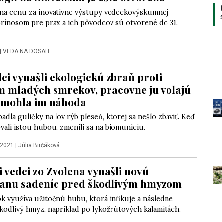
na cenu za inovatívne výstupy vedeckovýskumnej
prínosom pre prax a ich pôvodcov sú otvorené do 31.
|
VEDA NA DOSAH
dci vynašli ekologickú zbraň proti
 mladých smrekov, pracovne ju volajú
omohla im náhoda
dla guličky na lov rýb pleseň, ktorej sa nešlo zbaviť. Keď
ovali istou hubou, zmenili sa na biomuníciu.
 2021
|
Júlia Birčáková
i vedci zo Zvolena vynašli novú
anu sadeníc pred škodlivým hmyzom
k využíva užitočnú hubu, ktorá infikuje a následne
škodlivý hmyz, napríklad po lykožrútových kalamitách.