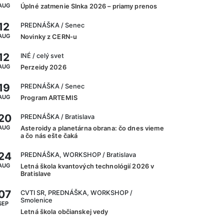
AUG
Úplné zatmenie Slnka 2026 – priamy prenos
12
PREDNÁŠKA
/ Senec
AUG
Novinky z CERN-u
12
INÉ
/ celý svet
AUG
Perzeidy 2026
19
PREDNÁŠKA
/ Senec
AUG
Program ARTEMIS
20
PREDNÁŠKA
/ Bratislava
AUG
Asteroidy a planetárna obrana: čo dnes vieme
a čo nás ešte čaká
24
PREDNÁŠKA, WORKSHOP
/ Bratislava
AUG
Letná škola kvantových technológií 2026 v
Bratislave
07
CVTI SR, PREDNÁŠKA, WORKSHOP
/
Smolenice
SEP
Letná škola občianskej vedy