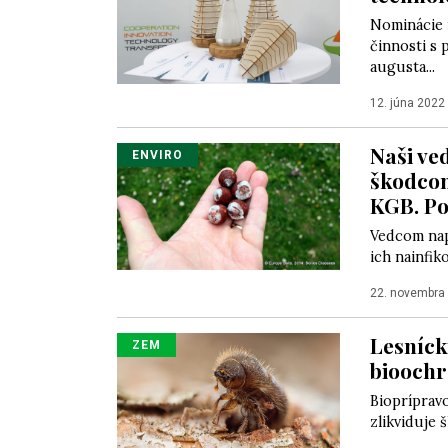
Nominácie 
činnosti s 
augusta...
12. júna 2022
Naši ve
ENVIRO
škodcom
KGB. P
Vedcom napa
ich nainfik
22. novembra
Lesníck
ZEM
bioochr
Bioprípravo
zlikviduje 