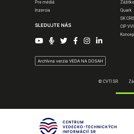
Pre médiá
Zážitk
Inzercia
Quark
SK CRI
SLEDUJTE NÁS
CIP VVI
Koncep
Archívna verzia VEDA NA DOSAH
© CVTI SR
Zá