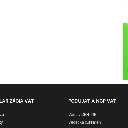
LARIZÁCIA VAT
PODUJATIA NCP VAT
VaT
Veda v CENTRE
ty
Vedecká cukráreň