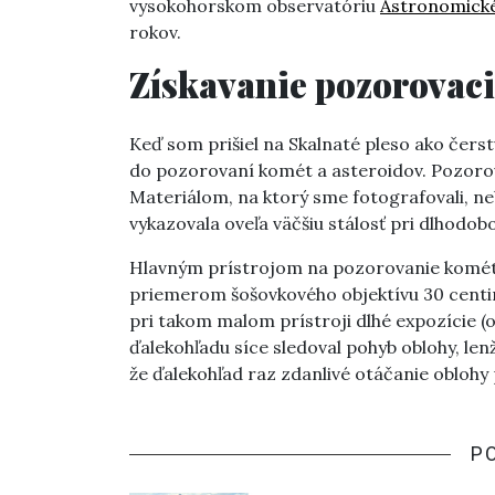
vysokohorskom observatóriu
Astronomické
rokov.
Získavanie pozorovac
Keď som prišiel na Skalnaté pleso ako čers
do pozorovaní komét a asteroidov. Pozorov
Materiálom, na ktorý sme fotografovali, neb
vykazovala oveľa väčšiu stálosť pri dlhodob
Hlavným prístrojom na pozorovanie komét a
priemerom šošovkového objektívu 30 centi
pri takom malom prístroji dlhé expozície (
ďalekohľadu síce sledoval pohyb oblohy, lenž
že ďalekohľad raz zdanlivé otáčanie oblohy 
P