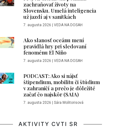
zachraňovať životy na
Slovensku. Umelá inteligencia
už jazdí aj v sanitkách
7. augusta 2026
|
VEDA NA DOSAH
Ako slanosť oceánu mení
pravidlá hry pri sledovaní
fenoménu El Niño
7. augusta 2026
|
VEDA NA DOSAH
PODCAST: Ako si nájsť
štipendium, mobilitu či štúdium
v zahraničí a prečo je dôležité
začať čo najskôr (SAIA)
7. augusta 2026
|
Sára Molitorisová
AKTIVITY CVTI SR