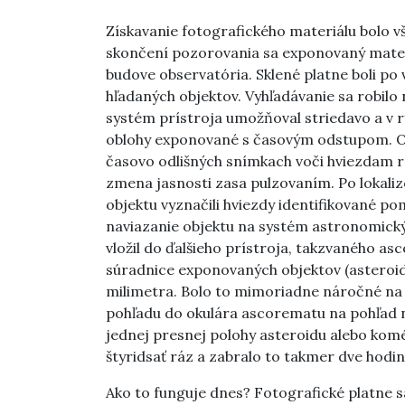
Získavanie fotografického materiálu bolo v
skončení pozorovania sa exponovaný materiá
budove observatória. Sklené platne boli po
hľadaných objektov. Vyhľadávanie sa robilo
systém prístroja umožňoval striedavo a v rý
oblohy exponované s časovým odstupom. Obj
časovo odlišných snímkach voči hviezdam rô
zmena jasnosti zasa pulzovaním. Po lokalizo
objektu vyznačili hviezdy identifikované po
naviazanie objektu na systém astronomický
vložil do ďalšieho prístroja, takzvaného 
súradnice exponovaných objektov (asteroid
milimetra. Bolo to mimoriadne náročné na 
pohľadu do okulára ascorematu na pohľad n
jednej presnej polohy asteroidu alebo kom
štyridsať ráz a zabralo to takmer dve hodin
Ako to funguje dnes? Fotografické platne s