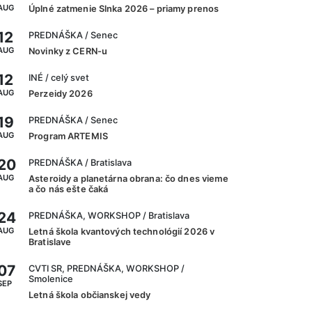
AUG
Úplné zatmenie Slnka 2026 – priamy prenos
12
PREDNÁŠKA
/ Senec
AUG
Novinky z CERN-u
12
INÉ
/ celý svet
AUG
Perzeidy 2026
19
PREDNÁŠKA
/ Senec
AUG
Program ARTEMIS
20
PREDNÁŠKA
/ Bratislava
AUG
Asteroidy a planetárna obrana: čo dnes vieme
a čo nás ešte čaká
24
PREDNÁŠKA, WORKSHOP
/ Bratislava
AUG
Letná škola kvantových technológií 2026 v
Bratislave
07
CVTI SR, PREDNÁŠKA, WORKSHOP
/
Smolenice
SEP
Letná škola občianskej vedy