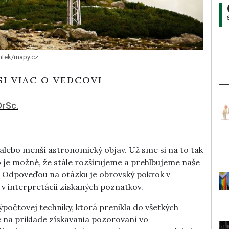
Ontek/mapy.cz
SI VIAC O VEDCOVI
DrSc.
lebo menší astronomický objav. Už sme si na to tak
ko je možné, že stále rozširujeme a prehlbujeme naše
? Odpoveďou na otázku je obrovský pokrok v
v interpretácii získaných poznatkov.
ýpočtovej techniky, ktorá prenikla do všetkých
 na príklade získavania pozorovaní vo