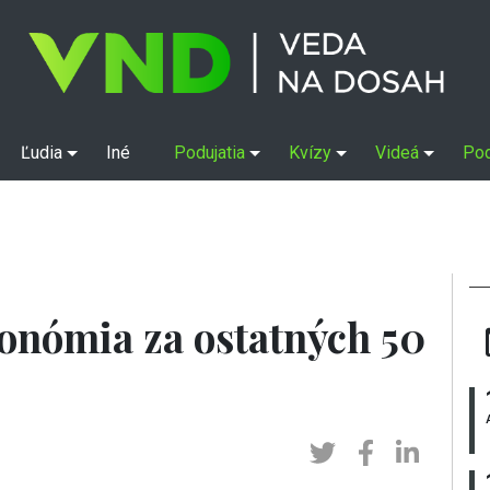
Ľudia
Iné
Podujatia
Kvízy
Videá
Po
ronómia za ostatných 50