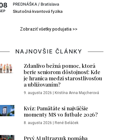
08
PREDNÁŠKA
/ Bratislava
SEP
Skutočná kvantová fyzika
Zobraziť všetky podujatia >>
NAJNOVŠIE ČLÁNKY
Zdanlivo bežná pomoc, ktorá
berie seniorom dôstojnosť: Kde
je hranica medzi starostlivosťou
a ubližovaním?
9. augusta 2026
|
Kristína Anna Majcherová
Kvíz: Pamätáte si najväčšie
momenty MS vo futbale 2026?
8. augusta 2026
|
René Beláček
Prvý AI ultrazvuk pomáha