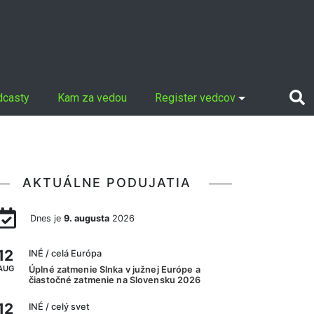
dcasty
Kam za vedou
Register vedcov
AKTUÁLNE PODUJATIA
Dnes je
9. augusta
2026
12
INÉ
/ celá Európa
AUG
Úplné zatmenie Slnka v južnej Európe a
čiastočné zatmenie na Slovensku 2026
12
INÉ
/ celý svet