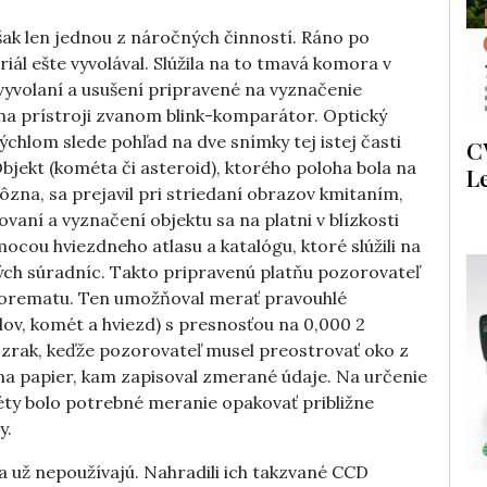
šak len jednou z náročných činností. Ráno po
l ešte vyvolával. Slúžila na to tmavá komora v
 vyvolaní a usušení pripravené na vyznačenie
 na prístroji zvanom blink-komparátor. Optický
chlom slede pohľad na dve snímky tej istej časti
C
ekt (kométa či asteroid), ktorého poloha bola na
L
zna, sa prejavil pri striedaní obrazov kmitaním,
vaní a vyznačení objektu sa na platni v blízkosti
mocou hviezdneho atlasu a katalógu, ktoré slúžili na
ch súradníc. Takto pripravenú platňu pozorovateľ
ascorematu. Ten umožňoval merať pravouhlé
ov, komét a hviezd) s presnosťou na 0,000 2
zrak, keďže pozorovateľ musel preostrovať oko z
a papier, kam zapisoval zmerané údaje. Na určenie
éty bolo potrebné meranie opakovať približne
y.
a už nepoužívajú. Nahradili ich takzvané CCD