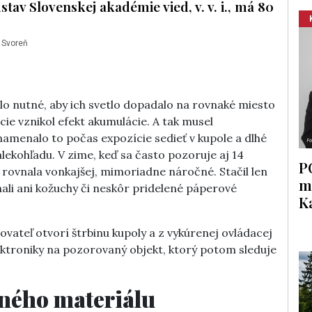
tav Slovenskej akadémie vied, v. v. i., má 80
 Svoreň
lo nutné, aby ich svetlo dopadalo na rovnaké miesto
cie vznikol efekt akumulácie. A tak musel
menalo to počas expozície sedieť v kupole a dlhé
ekohľadu. V zime, keď sa často pozoruje aj 14
P
a rovnala vonkajšej, mimoriadne náročné. Stačil len
m
ali ani kožuchy či neskôr pridelené páperové
K
ovateľ otvorí štrbinu kupoly a z vykúrenej ovládacej
ktroniky na pozorovaný objekt, ktorý potom sleduje
ného materiálu