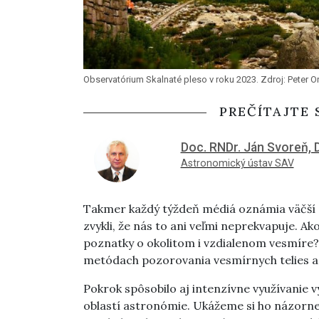
Observatórium Skalnaté pleso v roku 2023. Zdroj: Peter 
PREČÍTAJTE 
Doc. RNDr. Ján Svoreň, 
Astronomický ústav SAV
Takmer každý týždeň médiá oznámia väčší a
zvykli, že nás to ani veľmi neprekvapuje. A
poznatky o okolitom i vzdialenom vesmíre
metódach pozorovania vesmírnych telies a 
Pokrok spôsobilo aj intenzívne využívanie v
oblastí astronómie. Ukážeme si ho názorne