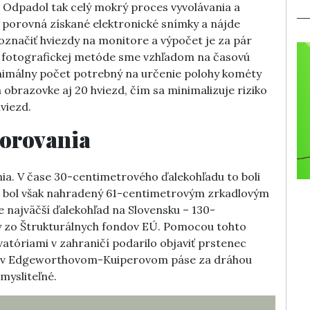
. Odpadol tak celý mokrý proces vyvolávania a
 porovná získané elektronické snímky a nájde
 označiť hviezdy na monitore a výpočet je za pár
ri fotografickej metóde sme vzhľadom na časovú
inimálny počet potrebný na určenie polohy kométy
 obrazovke aj 20 hviezd, čím sa minimalizuje riziko
viezd.
zorovania
nia. V čase 30-centimetrového ďalekohľadu to boli
ôr bol však nahradený 61-centimetrovým zrkadlovým
najväčší ďalekohľad na Slovensku – 130-
ný zo Štrukturálnych fondov EÚ. Pomocou tohto
vatóriami v zahraničí podarilo objaviť prstenec
ž v Edgeworthovom-Kuiperovom páse za dráhou
mysliteľné.