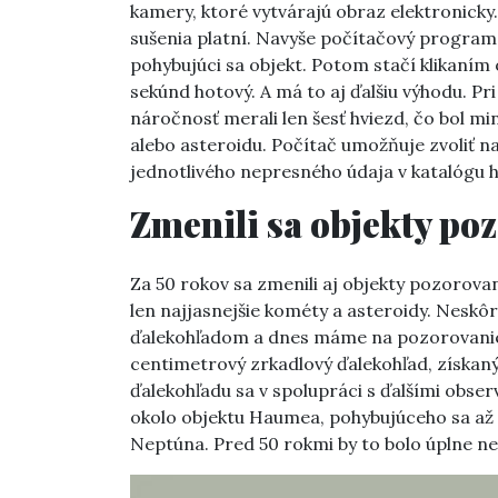
kamery, ktoré vytvárajú obraz elektronicky
sušenia platní. Navyše počítačový program
pohybujúci sa objekt. Potom stačí klikaním
sekúnd hotový. A má to aj ďalšiu výhodu. P
náročnosť merali len šesť hviezd, čo bol m
alebo asteroidu. Počítač umožňuje zvoliť na
jednotlivého nepresného údaja v katalógu h
Zmenili sa objekty po
Za 50 rokov sa zmenili aj objekty pozorova
len najjasnejšie kométy a asteroidy. Nesk
ďalekohľadom a dnes máme na pozorovanie 
centimetrový zrkadlový ďalekohľad, získa
ďalekohľadu sa v spolupráci s ďalšími obser
okolo objektu Haumea, pohybujúceho sa a
Neptúna. Pred 50 rokmi by to bolo úplne ne