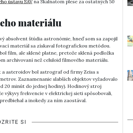
ho ústavu SAV
na Skalnatom plese za ostatných 50
ieho materiálu
tvý absolvent štúdia astronómie, hneď som sa zapojil
ací materiál sa získaval fotografickou metódou.
ol film, ale sklené platne, pretože sklená podložka
om archivovaní než celuloid filmového materiálu.
 asteroidov bol astrograf od firmy Zeiss s
metrov. Zaznamenanie slabších objektov vyžadovalo
od 20 minút do jednej hodiny). Hodinový stroj
e výkyvy frekvencie v elektrickej sieti spôsobovali,
predbiehal a inokedy za ním zaostával.
OZRITE SI