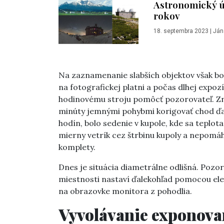
Astronomický ús
rokov
18. septembra 2023
|
Ján
Na zaznamenanie slabších objektov však bo
na fotografickej platni a počas dlhej expozí
hodinovému stroju pomôcť pozorovateľ. Zna
minúty jemnými pohybmi korigovať chod ďal
hodín, bolo sedenie v kupole, kde sa teplot
mierny vetrík cez štrbinu kupoly a nepomáh
komplety.
Dnes je situácia diametrálne odlišná. Pozor
miestnosti nastaví ďalekohľad pomocou ele
na obrazovke monitora z pohodlia.
Vyvolávanie exponova