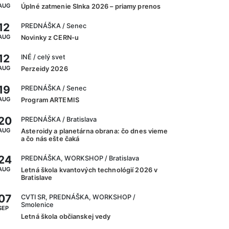
AUG
Úplné zatmenie Slnka 2026 – priamy prenos
12
PREDNÁŠKA
/ Senec
AUG
Novinky z CERN-u
12
INÉ
/ celý svet
AUG
Perzeidy 2026
19
PREDNÁŠKA
/ Senec
AUG
Program ARTEMIS
20
PREDNÁŠKA
/ Bratislava
AUG
Asteroidy a planetárna obrana: čo dnes vieme
a čo nás ešte čaká
24
PREDNÁŠKA, WORKSHOP
/ Bratislava
AUG
Letná škola kvantových technológií 2026 v
Bratislave
07
CVTI SR, PREDNÁŠKA, WORKSHOP
/
Smolenice
SEP
Letná škola občianskej vedy