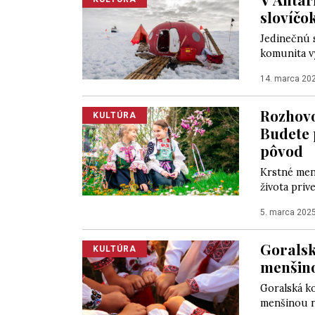
slovíčo
Jedinečnú 
komunita v
14. marca 20
Rozhovo
KULTÚRA
Budete 
pôvod
Krstné men
života priv
5. marca 202
Goralsk
KULTÚRA
menšin
Goralská ko
menšinou n