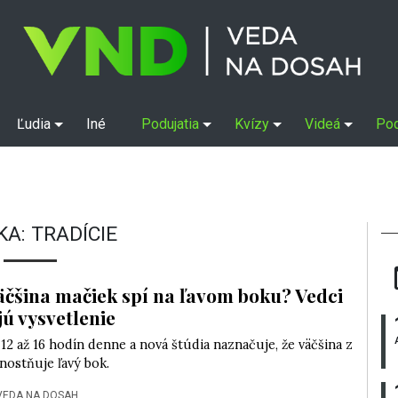
Ľudia
Iné
Podujatia
Kvízy
Videá
Po
KA:
TRADÍCIE
äčšina mačiek spí na ľavom boku? Vedci
ú vysvetlenie
12 až 16 hodín denne a nová štúdia naznačuje, že väčšina z
nostňuje ľavý bok.
VEDA NA DOSAH