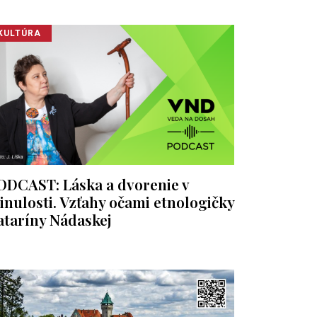
KULTÚRA
ODCAST: Láska a dvorenie v
inulosti. Vzťahy očami etnologičky
ataríny Nádaskej