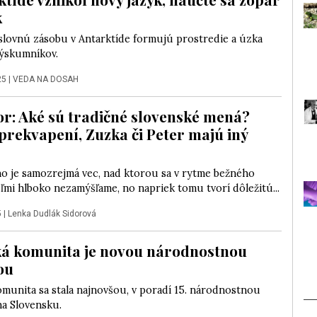
k
slovnú zásobu v Antarktíde formujú prostredie a úzka
ýskumníkov.
25
|
VEDA NA DOSAH
r: Aké sú tradičné slovenské mená?
prekvapení, Zuzka či Peter majú iný
o je samozrejmá vec, nad ktorou sa v rytme bežného
eľmi hlboko nezamýšľame, no napriek tomu tvorí dôležitú...
5
|
Lenka Dudlák Sidorová
á komunita je novou národnostnou
ou
munita sa stala najnovšou, v poradí 15. národnostnou
a Slovensku.