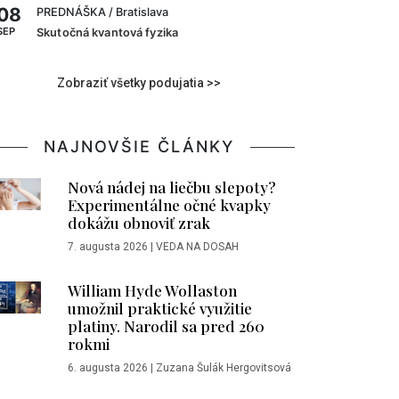
08
PREDNÁŠKA
/ Bratislava
SEP
Skutočná kvantová fyzika
Zobraziť všetky podujatia >>
NAJNOVŠIE ČLÁNKY
Nová nádej na liečbu slepoty?
Experimentálne očné kvapky
dokážu obnoviť zrak
7. augusta 2026
|
VEDA NA DOSAH
William Hyde Wollaston
umožnil praktické využitie
platiny. Narodil sa pred 260
rokmi
6. augusta 2026
|
Zuzana Šulák Hergovitsová