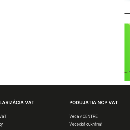
LARIZÁCIA VAT
PODUJATIA NCP VAT
VaT
Veda v CENTRE
ty
Vedecká cukráreň