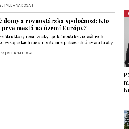
025
|
VEDA NA DOSAH
 domy a rovnostárska spoločnosť: Kto
l prvé mestá na území Európy?
ké štruktúry nesú znaky spoločnosti bez sociálnych
 Vo vykopávkach nie sú prítomné paláce, chrámy ani hroby.
025
|
VEDA NA DOSAH
P
m
K