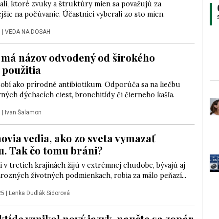
li, ktoré zvuky a štruktúry mien sa považujú za
jšie na počúvanie. Účastníci vyberali zo sto mien.
5
|
VEDA NA DOSAH
má názov odvodený od širokého
 použitia
obí ako prírodné antibiotikum. Odporúča sa na liečbu
ných dýchacích ciest, bronchitídy či čierneho kašľa.
5
|
Ivan Šalamon
via vedia, ako zo sveta vymazať
. Tak čo tomu bráni?
í v tretích krajinách žijú v extrémnej chudobe, bývajú aj
rozných životných podmienkach, robia za málo peňazí...
25
|
Lenka Dudlák Sidorová
ktíde vznikol nový jazyk, naučte sa zopár