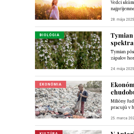
Vedci skúma
najpríjemne
28. mája 202
Tymian 
BIOLÓGIA
spektra
Tymian pôs
zápalov hor
24. mája 202
Ekonómo
EKONÓMIA
chudobu
Milióny ľud
pracujú v h
25. marca 20
V Antar
KULTÚRA