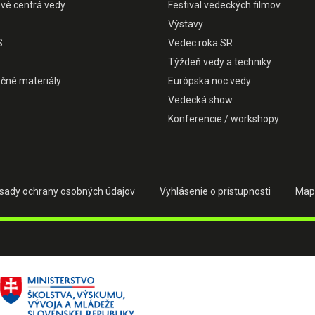
ové centrá vedy
Festival vedeckých filmov
Výstavy
S
Vedec roka SR
Týždeň vedy a techniky
čné materiály
Európska noc vedy
Vedecká show
Konferencie / workshopy
sady ochrany osobných údajov
Vyhlásenie o prístupnosti
Map