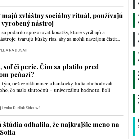
 majú zvláštny sociálny rituál, používajú
 vyrobený nástroj
 sa podarilo spozorovať kosatky, ktoré vyrábajú a
ástroje: tvarujú kúsky rias, aby sa mohli navzájom čistiť...
VEDA NA DOSAH
 soľ či perie. Čím sa platilo pred
om peňazí?
tým, než vznikli mince a bankovky, ľudia obchodovali
ho, čo malo skutočnú – univerzálnu hodnotu. Boli
|
Lenka Dudlák Sidorová
 štúdia odhalila, že najkrajšie meno na
 Sofia