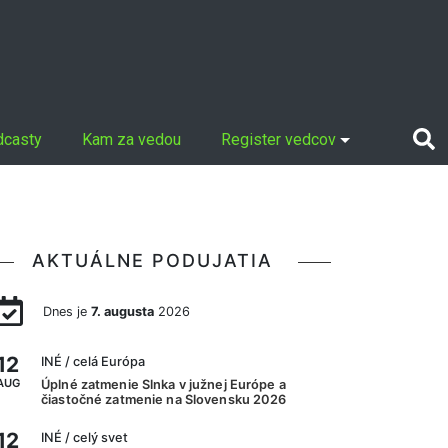
dcasty
Kam za vedou
Register vedcov
AKTUÁLNE PODUJATIA
Dnes je
7. augusta
2026
12
INÉ
/ celá Európa
AUG
Úplné zatmenie Slnka v južnej Európe a
čiastočné zatmenie na Slovensku 2026
12
INÉ
/ celý svet