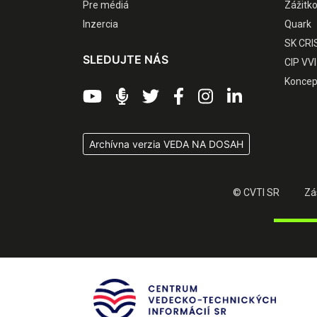
Pre médiá
Zážitk
Inzercia
Quark
SK CRI
SLEDUJTE NÁS
CIP VVI
Koncep
Archívna verzia VEDA NA DOSAH
© CVTI SR
Zá