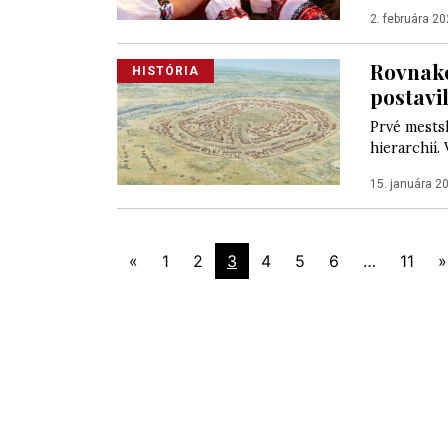
2. februára 2
Rovnaké
HISTÓRIA
postavi
Prvé mests
hierarchií.
15. januára 2
«
1
2
3
4
5
6
…
11
»