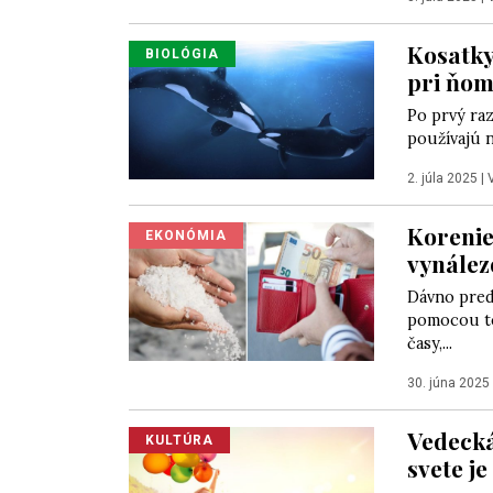
Kosatky
BIOLÓGIA
pri ňom
Po prvý raz
používajú n
2. júla 2025
|
Korenie,
EKONÓMIA
vynález
Dávno pred 
pomocou to
časy,...
30. júna 2025
Vedecká
KULTÚRA
svete je