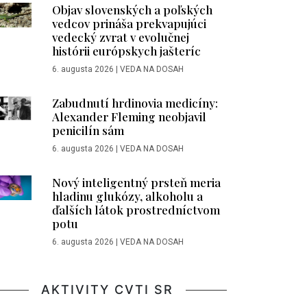
Objav slovenských a poľských
vedcov prináša prekvapujúci
vedecký zvrat v evolučnej
histórii európskych jašteríc
6. augusta 2026
|
VEDA NA DOSAH
Zabudnutí hrdinovia medicíny:
Alexander Fleming neobjavil
penicilín sám
6. augusta 2026
|
VEDA NA DOSAH
Nový inteligentný prsteň meria
hladinu glukózy, alkoholu a
ďalších látok prostredníctvom
potu
6. augusta 2026
|
VEDA NA DOSAH
AKTIVITY CVTI SR