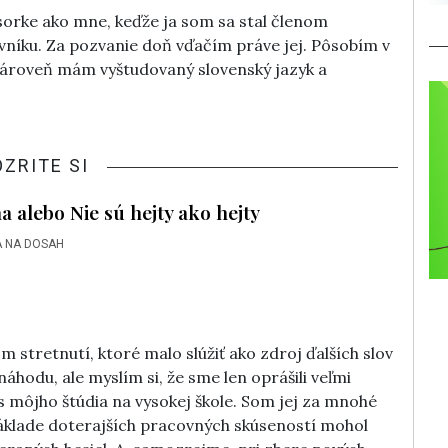
esorke ako mne, keďže ja som sa stal členom
vníku. Za pozvanie doň vďačím práve jej. Pôsobím v
 zároveň mám vyštudovaný slovenský jazyk a
OZRITE SI
a alebo Nie sú hejty ako hejty
 NA DOSAH
 stretnutí, ktoré malo slúžiť ako zdroj ďalších slov
náhodu, ale myslím si, že sme len oprášili veľmi
as môjho štúdia na vysokej škole. Som jej za mnohé
základe doterajších pracovných skúseností mohol