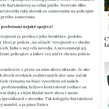
rle Bartalošovej sa veľmi páčilo. Netrvalo dlho
nevytvorila taký slovník so zameraním na policajnú
e prvého zamerania.
 profesiami nejaké spojivo?
verejnosti (a predsa o jeho štruktúre, podobe,
C
ou. Hoci je polícia „na očiach“ verejnosti a v duchu
L
ch, ľudia o nej veľa nevedia. A nerozumejú jej.
enie policajtov a laikov cez náčrt obrazu polície
formátorov z praxe sa nám skoro ukázalo, že ako
ých dvoch stovkách zozbieraných slov sme začali
i ich významy na báze vysvetlení od našich
s profesionálmi, krížovo kontrolovať rodiace sa
vať ďalej a s kým hľadať nové slová v mene
špecializácií v slovníku. Tak kolegyňa Bartalošová
ej manžel, a ja pána Dzúra.