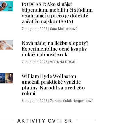
PODCAST: Ako si nájsť
štipendium, mobilitu či štúdium
v zahraničí a prečo je dôležité
začať čo najskôr (SAIA)
7. augusta 2026
|
Sára Molitorisová
Nová nádej na liečbu slepoty?
Experimentálne očné kvapky
dokážu obnoviť zrak
7. augusta 2026
|
VEDA NA DOSAH
William Hyde Wollaston
umožnil praktické využitie
platiny. Narodil sa pred 260
rokmi
6. augusta 2026
|
Zuzana Šulák Hergovitsová
AKTIVITY CVTI SR