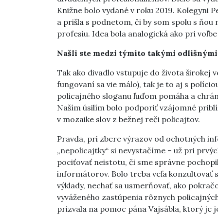
Knižne bolo vydané v roku 2019. Kolegyni Pe
a prišla s podnetom, či by som spolu s ňou 
profesiu. Idea bola analogická ako pri voľb
Našli ste medzi týmito takými odlišnými
Tak ako divadlo vstupuje do života širokej 
fungovaní sa vie málo), tak je to aj s políci
policajného sloganu ľuďom pomáha a chráni i
Naším úsilím bolo podporiť vzájomné priblíž
v mozaike slov z bežnej reči policajtov.
Pravda, pri zbere výrazov od ochotných in
„nepolicajtky“ si nevystačíme – už pri prv
pociťovať neistotu, či sme správne pochopil
informátorov. Bolo treba veľa konzultovať 
výklady, nechať sa usmerňovať, ako pokračo
vyváženého zastúpenia rôznych policajných 
prizvala na pomoc pána Vajsábla, ktorý je j