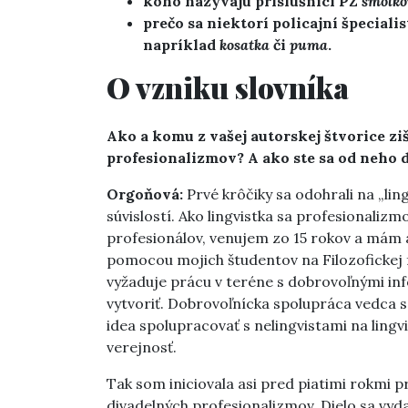
koho nazývajú príslušníci PZ
šmolk
prečo sa niektorí policajní špecialis
napríklad
kosatka
či
puma
.
O vzniku slovníka
Ako a komu z vašej autorskej štvorice zi
profesionalizmov? A ako ste sa od neho 
Orgoňová:
Prvé krôčiky sa odohrali na „ling
súvislostí. Ako lingvistka sa profesionali
profesionálov, venujem zo 15 rokov a mám 
pomocou mojich študentov na Filozofickej f
vyžaduje prácu v teréne s dobrovoľnými inf
vytvoriť. Dobrovoľnícka spolupráca vedca s l
idea spolupracovať s nelingvistami na lingv
verejnosť.
Tak som iniciovala asi pred piatimi rokmi p
divadelných profesionalizmov. Dielo sa vyda