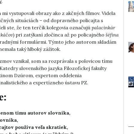
v
.
i vystupovali obrazy ako z akčných filmov. Videla
ičných situáciách – od dopravného policajta s
li ste, že ten terčík kolegovia označujú
palacinkár
akáčov
) pri zatýkaní zločinca až po policajného
šéfina
o úradnými formulármi. Týmto jeho autorom skladám
nemala taký hlboký zážitok.
izmov vznikal, som sa rozprávala s polovicou tímu
atedry slovenského jazyka Filozofickej fakulty
rtinom Dzúrom, expertom oddelenia
nalistického a expertízneho ústavu PZ.
e:
lenom tímu autorov slovníka,
lovníka,
cajtov používa veľa skratiek,