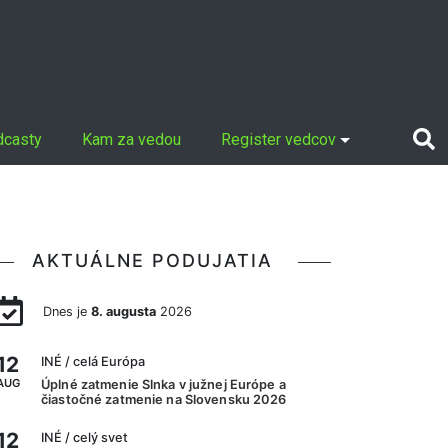
dcasty
Kam za vedou
Register vedcov
AKTUÁLNE PODUJATIA
Dnes je
8. augusta
2026
12
INÉ
/ celá Európa
AUG
Úplné zatmenie Slnka v južnej Európe a
čiastočné zatmenie na Slovensku 2026
12
INÉ
/ celý svet