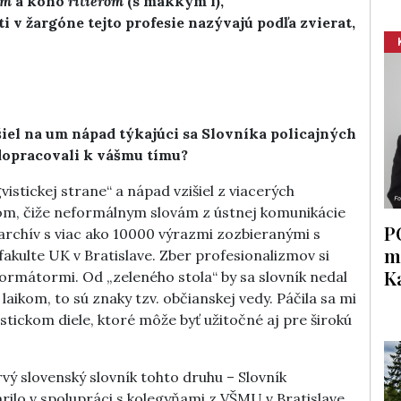
om
a koho
ritierom
(s mäkkým i),
ti v žargóne tejto profesie nazývajú podľa zvierat,
šiel na um nápad týkajúci sa Slovníka policajných
dopracovali k vášmu tímu?
vistickej strane“ a nápad vzišiel z viacerých
zmom, čiže neformálnym slovám z ústnej komunikácie
P
archív s viac ako 10000 výrazmi zozbieranými s
m
akulte UK v Bratislave. Zber profesionalizmov si
K
ormátormi. Od „zeleného stola“ by sa slovník nedal
aikom, to sú znaky tzv. občianskej vedy. Páčila sa mi
istickom diele, ktoré môže byť užitočné aj pre širokú
rvý slovenský slovník tohto druhu – Slovník
rilo v spolupráci s kolegyňami z VŠMU v Bratislave.