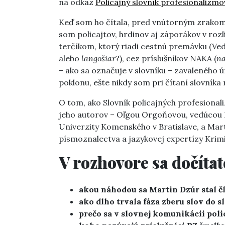
na odkaz
Policajný slovník profesionalizmo
Keď som ho čítala, pred vnútorným zrakom m
som policajtov, hrdinov aj záporákov v rozl
terčíkom, ktorý riadi cestnú premávku (Vede
alebo
langošiar
?), cez príslušníkov NAKA (
n
– ako sa označuje v slovníku – zavalenéh
poklonu, ešte nikdy som pri čítaní slovníka 
O tom, ako Slovník policajných profesional
jeho autorov – Oľgou Orgoňovou, vedúcou K
Univerzity Komenského v Bratislave, a Ma
písmoznalectva a jazykovej expertízy Krimi
V rozhovore sa dočítat
akou náhodou sa Martin Dzúr stal č
ako dlho trvala fáza zberu slov do s
prečo sa v slovnej komunikácii poli