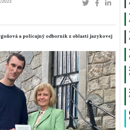
3/2023
rgoňová a policajný odborník z oblasti jazykovej