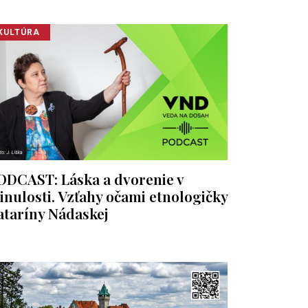
KULTÚRA
ODCAST: Láska a dvorenie v
inulosti. Vzťahy očami etnologičky
ataríny Nádaskej