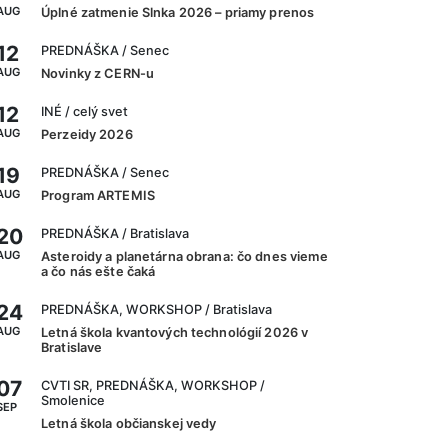
AUG
Úplné zatmenie Slnka 2026 – priamy prenos
12
PREDNÁŠKA
/ Senec
AUG
Novinky z CERN-u
12
INÉ
/ celý svet
AUG
Perzeidy 2026
19
PREDNÁŠKA
/ Senec
AUG
Program ARTEMIS
20
PREDNÁŠKA
/ Bratislava
AUG
Asteroidy a planetárna obrana: čo dnes vieme
a čo nás ešte čaká
24
PREDNÁŠKA, WORKSHOP
/ Bratislava
AUG
Letná škola kvantových technológií 2026 v
Bratislave
07
CVTI SR, PREDNÁŠKA, WORKSHOP
/
Smolenice
SEP
Letná škola občianskej vedy