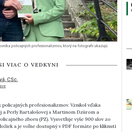
vníka policajných profesionalizmov, ktorý na fotografii ukazujú.
SI VIAC O VEDKYNI
vá, CSc.
lave
k policajných profesionalizmov. Vznikol vďaka
ej a Perly Bartalošovej s Martinom Dzúrom a
icajného zboru (PZ). Vysvetľuje vyše 900 slov zo
ložiek a je voľne dostupný v PDF formáte po kliknutí