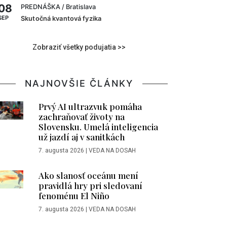
08
PREDNÁŠKA
/ Bratislava
SEP
Skutočná kvantová fyzika
Zobraziť všetky podujatia >>
NAJNOVŠIE ČLÁNKY
Prvý AI ultrazvuk pomáha
zachraňovať životy na
Slovensku. Umelá inteligencia
už jazdí aj v sanitkách
7. augusta 2026
|
VEDA NA DOSAH
Ako slanosť oceánu mení
pravidlá hry pri sledovaní
fenoménu El Niño
7. augusta 2026
|
VEDA NA DOSAH