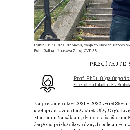
Martin Dzúr a Oľga Orgoňová, dvaja zo štyroch autorov Slo
Foto: Galina Lišháková Zdroj: CVTI SR
PREČÍTAJTE 
Prof. PhDr. Oľga Orgoňo
Filozofická fakulta UK v Bratis
Na prelome rokov 2021 – 2022 vyšiel Slovní
spolupráci dvoch lingvistiek Oľgy Orgoňov
Martinom Vajsáblom, dvoma príslušníkmi Pol
žargónu príslušníkov rôznych policajných z