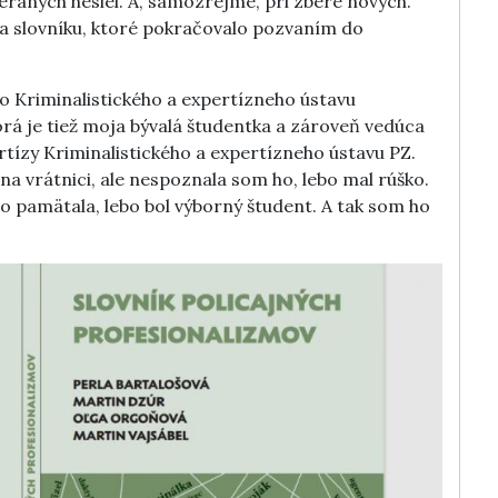
raných hesiel. A, samozrejme, pri zbere nových.
na slovníku, ktoré pokračovalo pozvaním do
o Kriminalistického a expertízneho ústavu
rá je tiež moja bývalá študentka a zároveň vedúca
tízy Kriminalistického a expertízneho ústavu PZ.
na vrátnici, ale nespoznala som ho, lebo mal rúško.
o pamätala, lebo bol výborný študent. A tak som ho