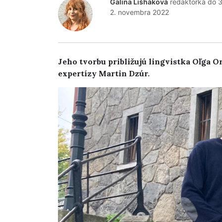
Galina Lišháková
redaktorka do 
2. novembra 2022
Jeho tvorbu približujú lingvistka Oľga O
expertízy Martin Dzúr.