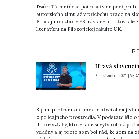
Dzúr:
Táto otázka patrí asi viac pani prof
autorského tímu až v priebehu práce na slo
Policajnom zbore SR už viacero rokov, ale
literatúru na Filozofickej fakulte UK.
P
Hravá slovenčin
2. septembra 2021
|
VEDA
S pani profesorkou som sa stretol na jednom
z policajného prostredia. V podstate išlo o 
dobré vzťahy, ktoré sme si vytvorili už poč
vďačný a aj preto som bol rád, že som na 