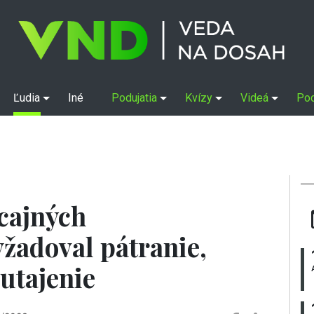
Ľudia
Iné
Podujatia
Kvízy
Videá
Po
icajných
žadoval pátranie,
 utajenie