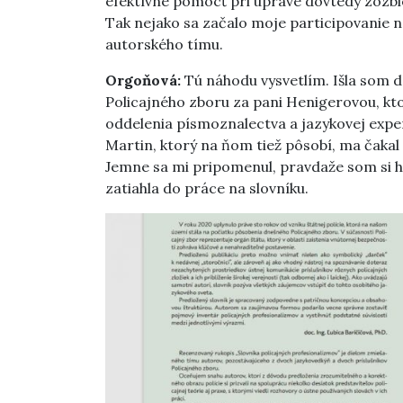
efektívne pomôcť pri úprave dovtedy zozbie
Tak nejako sa začalo moje participovanie 
autorského tímu.
Orgoňová:
Tú náhodu vysvetlím. Išla som d
Policajného zboru za pani Henigerovou, kto
oddelenia písmoznalectva a jazykovej exper
Martin, ktorý na ňom tiež pôsobí, ma čakal 
Jemne sa mi pripomenul, pravdaže som si h
zatiahla do práce na slovníku.