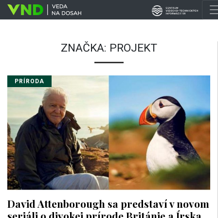
ZNAČKA:
PROJEKT
PRÍRODA
David Attenborough sa predstaví v novom
seriáli o divokej prírode Británie a Írska