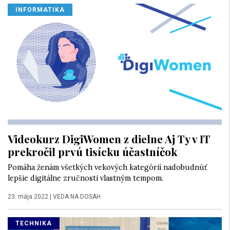
INFORMATIKA
Videokurz DigiWomen z dielne Aj Ty v IT
prekročil prvú tisícku účastníčok
Pomáha ženám všetkých vekových kategórií nadobudnúť
lepšie digitálne zručnosti vlastným tempom.
23. mája 2022
|
VEDA NA DOSAH
TECHNIKA