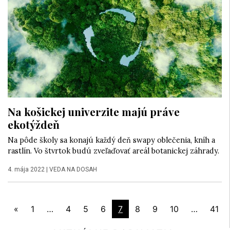
Na košickej univerzite majú práve
ekotýždeň
Na pôde školy sa konajú každý deň swapy oblečenia, kníh a
rastlín. Vo štvrtok budú zveľaďovať areál botanickej záhrady.
4. mája 2022
|
VEDA NA DOSAH
«
1
…
4
5
6
7
8
9
10
…
41