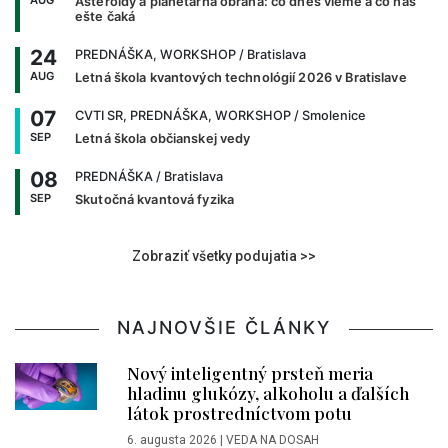
AUG
Asteroidy a planetárna obrana: čo dnes vieme a čo nás
ešte čaká
24
PREDNÁŠKA, WORKSHOP
/ Bratislava
AUG
Letná škola kvantových technológií 2026 v Bratislave
07
CVTI SR, PREDNÁŠKA, WORKSHOP
/ Smolenice
SEP
Letná škola občianskej vedy
08
PREDNÁŠKA
/ Bratislava
SEP
Skutočná kvantová fyzika
Zobraziť všetky podujatia >>
NAJNOVŠIE ČLÁNKY
Nový inteligentný prsteň meria
hladinu glukózy, alkoholu a ďalších
látok prostredníctvom potu
6. augusta 2026
|
VEDA NA DOSAH