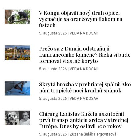
V Kongu objavili nový druh opice,
vyznačuje sa oranžovým fľakom na
ústach
5. augusta 2026
|
VEDA NA DOSAH
Prečo sa z Dunaja odstraňujú
Lanfranconiho kamene? Rieka si bude
formovať vlastné koryto
5. augusta 2026
|
VEDA NA DOSAH
Skrytá hrozba v prehriatej spálni: Ako
nám tropické noci kradnú spánok
5. augusta 2026
|
VEDA NA DOSAH
Chirurg Ladislav Kužela uskutočnil
prvú transplantáciu srdca v strednej
Európe. Dnes by oslávil 100 rokov
5. augusta 2026
|
Zuzana Šulák Hergovitsová