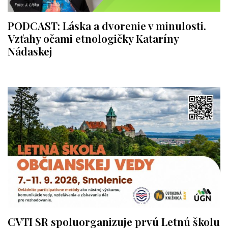
PODCAST: Láska a dvorenie v minulosti.
Vzťahy očami etnologičky Kataríny
Nádaskej
CVTI SR spoluorganizuje prvú Letnú školu