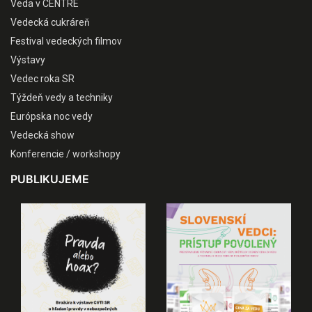
Veda v CENTRE
Vedecká cukráreň
Festival vedeckých filmov
Výstavy
Vedec roka SR
Týždeň vedy a techniky
Európska noc vedy
Vedecká show
Konferencie / workshopy
PUBLIKUJEME