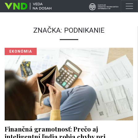
ZNAČKA:
PODNIKANIE
EKONÓMIA
Finančná gramotnosť: Prečo aj
inteligentní ľudia robia chyby pri