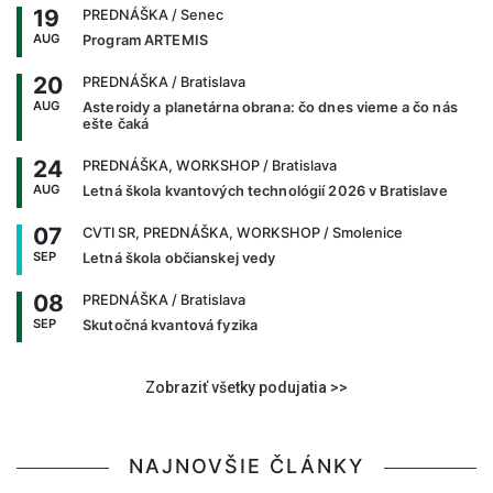
19
PREDNÁŠKA
/ Senec
AUG
Program ARTEMIS
20
PREDNÁŠKA
/ Bratislava
AUG
Asteroidy a planetárna obrana: čo dnes vieme a čo nás
ešte čaká
24
PREDNÁŠKA, WORKSHOP
/ Bratislava
AUG
Letná škola kvantových technológií 2026 v Bratislave
07
CVTI SR, PREDNÁŠKA, WORKSHOP
/ Smolenice
SEP
Letná škola občianskej vedy
08
PREDNÁŠKA
/ Bratislava
SEP
Skutočná kvantová fyzika
Zobraziť všetky podujatia >>
NAJNOVŠIE ČLÁNKY