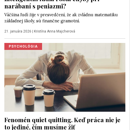
narábaní s peniazmi?
Väčšina ľudí žije v presvedčení, že ak zvládnu matematiku
základnej školy, sú finančne gramotní.
21. januára 2026
|
Kristína Anna Majcherová
PSYCHOLÓGIA
Fenomén quiet quitting. Keď práca nie je
to jediné, čím musíme žiť