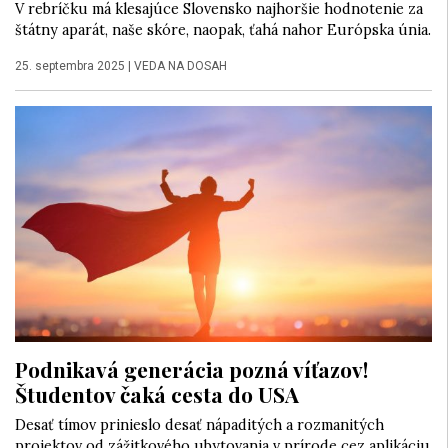
V rebríčku má klesajúce Slovensko najhoršie hodnotenie za
štátny aparát, naše skóre, naopak, ťahá nahor Európska únia.
25. septembra 2025
|
VEDA NA DOSAH
Podnikavá generácia pozná víťazov!
Študentov čaká cesta do USA
Desať tímov prinieslo desať nápaditých a rozmanitých
projektov od zážitkového ubytovania v prírode cez aplikáciu