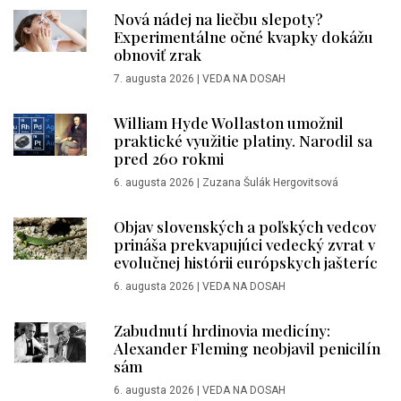
Nová nádej na liečbu slepoty?
Experimentálne očné kvapky dokážu
obnoviť zrak
7. augusta 2026
|
VEDA NA DOSAH
William Hyde Wollaston umožnil
praktické využitie platiny. Narodil sa
pred 260 rokmi
6. augusta 2026
|
Zuzana Šulák Hergovitsová
Objav slovenských a poľských vedcov
prináša prekvapujúci vedecký zvrat v
evolučnej histórii európskych jašteríc
6. augusta 2026
|
VEDA NA DOSAH
Zabudnutí hrdinovia medicíny:
Alexander Fleming neobjavil penicilín
sám
6. augusta 2026
|
VEDA NA DOSAH