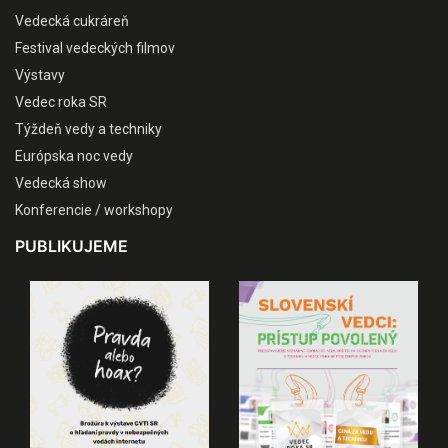
Vedecká cukráreň
Festival vedeckých filmov
Výstavy
Vedec roka SR
Týždeň vedy a techniky
Európska noc vedy
Vedecká show
Konferencie / workshopy
PUBLIKUJEME