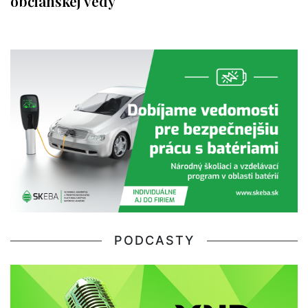
občianskej vedy
PODCASTY