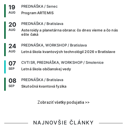
19
PREDNÁŠKA
/ Senec
AUG
Program ARTEMIS
20
PREDNÁŠKA
/ Bratislava
AUG
Asteroidy a planetárna obrana: čo dnes vieme a čo nás
ešte čaká
24
PREDNÁŠKA, WORKSHOP
/ Bratislava
AUG
Letná škola kvantových technológií 2026 v Bratislave
07
CVTI SR, PREDNÁŠKA, WORKSHOP
/ Smolenice
SEP
Letná škola občianskej vedy
08
PREDNÁŠKA
/ Bratislava
SEP
Skutočná kvantová fyzika
Zobraziť všetky podujatia >>
NAJNOVŠIE ČLÁNKY