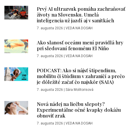
Prvý AI ultrazvuk pomáha zachraňovať
životy na Slovensku. Umelá
inteligencia už jazdí aj v sanitkách
7. augusta 2026
|
VEDA NA DOSAH
Ako slanosť oceánu mení pravidlá hry
pri sledovaní fenoménu El Niño
7. augusta 2026
|
VEDA NA DOSAH
PODCAST: Ako si nájsť štipendium,
mobilitu či štúdium v zahraničí a prečo
je dôležité začať čo najskôr (SAIA)
7. augusta 2026
|
Sára Molitorisová
Nová nádej na liečbu slepoty?
Experimentálne očné kvapky dokážu
obnoviť zrak
7. augusta 2026
|
VEDA NA DOSAH