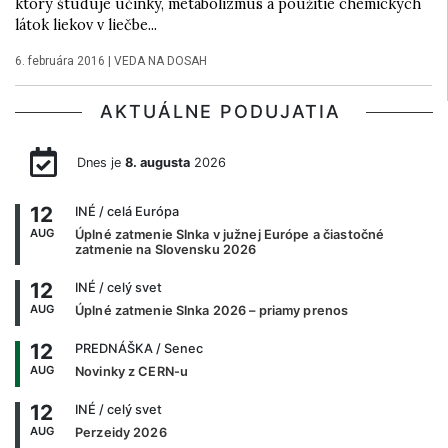
ktorý študuje účinky, metabolizmus a použitie chemických
látok liekov v liečbe...
6. februára 2016
|
VEDA NA DOSAH
AKTUÁLNE PODUJATIA
Dnes je
8. augusta
2026
12
INÉ
/ celá Európa
AUG
Úplné zatmenie Slnka v južnej Európe a čiastočné
zatmenie na Slovensku 2026
12
INÉ
/ celý svet
AUG
Úplné zatmenie Slnka 2026 – priamy prenos
12
PREDNÁŠKA
/ Senec
AUG
Novinky z CERN-u
12
INÉ
/ celý svet
AUG
Perzeidy 2026