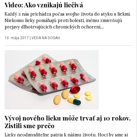
Video: Ako vznikajú liečivá
Každý z nás prichádza počas svojho života do styku s liekmi.
Niekomu lieky pomáhajú proti bolesti, inému zmierňujú
prejavy dlhotrvajúcich chronických ochorení,...
10. mája 2017
|
VEDA NA DOSAH
Vývoj nového lieku môže trvať aj 10 rokov.
Zistili sme prečo
Lieky neodmysliteľne patria k nášmu životu. Hoci by sme si