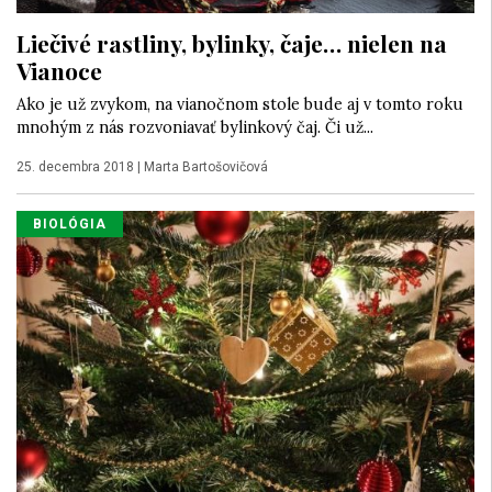
Liečivé rastliny, bylinky, čaje… nielen na
Vianoce
Ako je už zvykom, na vianočnom stole bude aj v tomto roku
mnohým z nás rozvoniavať bylinkový čaj. Či už...
25. decembra 2018
|
Marta Bartošovičová
BIOLÓGIA