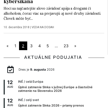
kyberšikana
Hoci sa najčastejšie slovo závislosť spája s drogami či
alkoholom, čoraz viac sa prejavujú aj nové druhy závislostí.
Človek môže byť...
10. decembra 2018
|
VEDA NA DOSAH
«
1
2
3
4
5
…
23
»
AKTUÁLNE PODUJATIA
Dnes je
9. augusta
2026
12
INÉ
/ celá Európa
AUG
Úplné zatmenie Slnka v južnej Európe a čiastočné
zatmenie na Slovensku 2026
12
INÉ
/ celý svet
AUG
Úplné zatmenie Slnka 2026 – priamy prenos