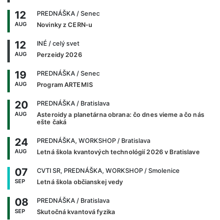
12
PREDNÁŠKA
/ Senec
AUG
Novinky z CERN-u
12
INÉ
/ celý svet
AUG
Perzeidy 2026
19
PREDNÁŠKA
/ Senec
AUG
Program ARTEMIS
20
PREDNÁŠKA
/ Bratislava
AUG
Asteroidy a planetárna obrana: čo dnes vieme a čo nás
ešte čaká
24
PREDNÁŠKA, WORKSHOP
/ Bratislava
AUG
Letná škola kvantových technológií 2026 v Bratislave
07
CVTI SR, PREDNÁŠKA, WORKSHOP
/ Smolenice
SEP
Letná škola občianskej vedy
08
PREDNÁŠKA
/ Bratislava
SEP
Skutočná kvantová fyzika