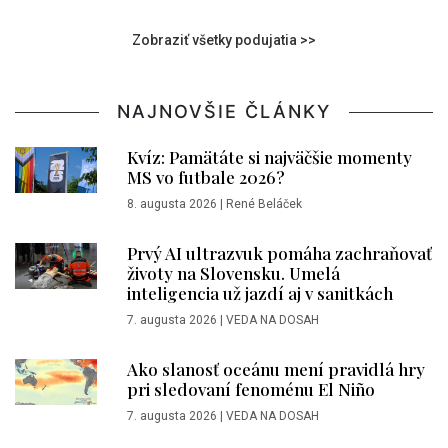
Zobraziť všetky podujatia >>
NAJNOVŠIE ČLÁNKY
Kvíz: Pamätáte si najväčšie momenty
MS vo futbale 2026?
8. augusta 2026
|
René Beláček
Prvý AI ultrazvuk pomáha zachraňovať
životy na Slovensku. Umelá
inteligencia už jazdí aj v sanitkách
7. augusta 2026
|
VEDA NA DOSAH
Ako slanosť oceánu mení pravidlá hry
pri sledovaní fenoménu El Niño
7. augusta 2026
|
VEDA NA DOSAH