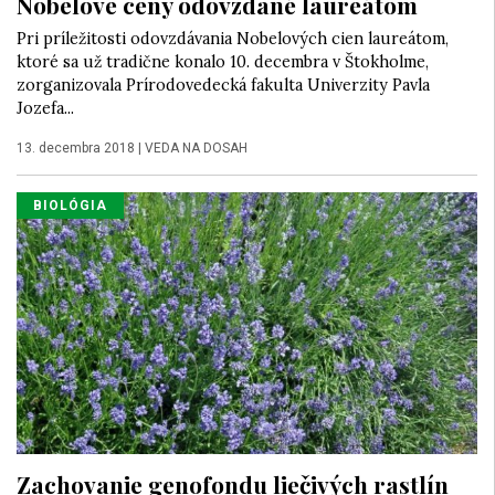
Nobelove ceny odovzdané laureátom
Pri príležitosti odovzdávania Nobelových cien laureátom,
ktoré sa už tradične konalo 10. decembra v Štokholme,
zorganizovala Prírodovedecká fakulta Univerzity Pavla
Jozefa...
13. decembra 2018
|
VEDA NA DOSAH
BIOLÓGIA
Zachovanie genofondu liečivých rastlín