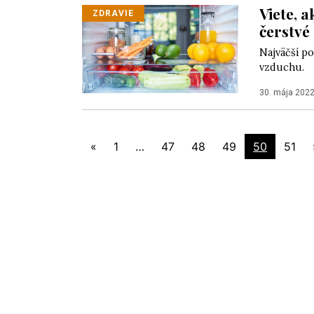
Viete, 
ZDRAVIE
čerstvé
Najväčší po
vzduchu.
30. mája 202
«
1
…
47
48
49
50
51