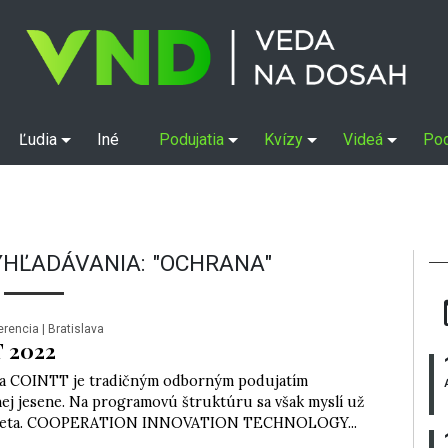
Ľudia
Iné
Podujatia
Kvízy
Videá
Po
YHĽADÁVANIA: "OCHRANA"
erencia
| Bratislava
 2022
a COINTT je tradičným odborným podujatím
ej jesene. Na programovú štruktúru sa však myslí už
 leta. COOPERATION INNOVATION TECHNOLOGY...