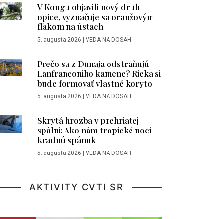
V Kongu objavili nový druh
opice, vyznačuje sa oranžovým
fľakom na ústach
5. augusta 2026
|
VEDA NA DOSAH
Prečo sa z Dunaja odstraňujú
Lanfranconiho kamene? Rieka si
bude formovať vlastné koryto
5. augusta 2026
|
VEDA NA DOSAH
Skrytá hrozba v prehriatej
spálni: Ako nám tropické noci
kradnú spánok
5. augusta 2026
|
VEDA NA DOSAH
AKTIVITY CVTI SR