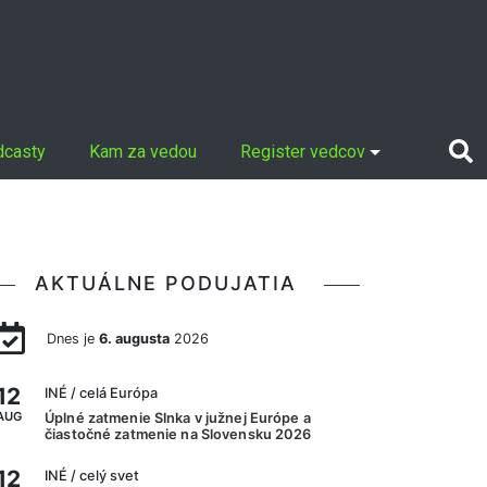
dcasty
Kam za vedou
Register vedcov
AKTUÁLNE PODUJATIA
Dnes je
6. augusta
2026
12
INÉ
/ celá Európa
AUG
Úplné zatmenie Slnka v južnej Európe a
čiastočné zatmenie na Slovensku 2026
12
INÉ
/ celý svet