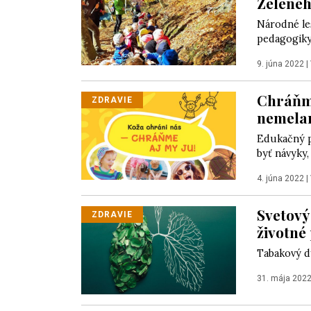
Zelenéh
Národné le
pedagogiky 
9. júna 2022
|
Chráňme
ZDRAVIE
nemela
Edukačný p
byť návyky,
4. júna 2022
|
Svetový
ZDRAVIE
životné
Tabakový d
31. mája 202