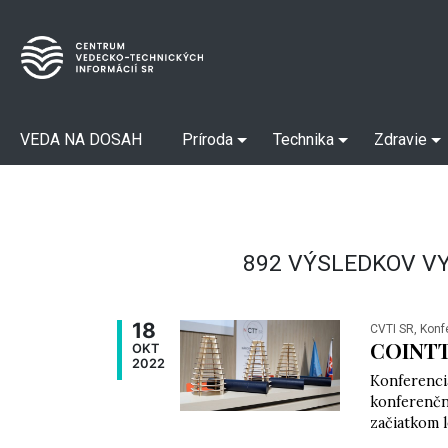
VEDA NA DOSAH
Príroda
Technika
Zdravie
892 VÝSLEDKOV V
18
CVTI SR, Konf
COINTT
OKT
2022
Konferenci
konferenčn
začiatkom