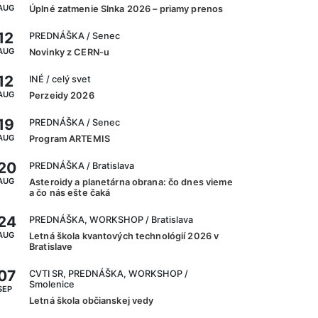
AUG
Úplné zatmenie Slnka 2026 – priamy prenos
12
PREDNÁŠKA
/ Senec
AUG
Novinky z CERN-u
12
INÉ
/ celý svet
AUG
Perzeidy 2026
19
PREDNÁŠKA
/ Senec
AUG
Program ARTEMIS
20
PREDNÁŠKA
/ Bratislava
AUG
Asteroidy a planetárna obrana: čo dnes vieme
a čo nás ešte čaká
24
PREDNÁŠKA, WORKSHOP
/ Bratislava
AUG
Letná škola kvantových technológií 2026 v
Bratislave
07
CVTI SR, PREDNÁŠKA, WORKSHOP
/
Smolenice
SEP
Letná škola občianskej vedy