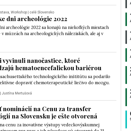
ýstava, Workshop
| celé Slovensko
e dni archeológie 2022
ni archeológie 2022 sa konajú na niekoľkých miestach
 v múzeách na archeologických náleziskách, ale aj v
i vyvinuli nanočastice, ktoré
zajú hematoencefalickou bariérou
sachusettského technologického inštitútu sa podarilo
fektívne dopraviť chemoterapeutické liečivo do mozgu.
|
Justína Mertušová
 nominácií na Cenu za transfer
ógií na Slovensku je ešte otvorená
na cenu za inovatívne výstupy vedeckovýskumnej