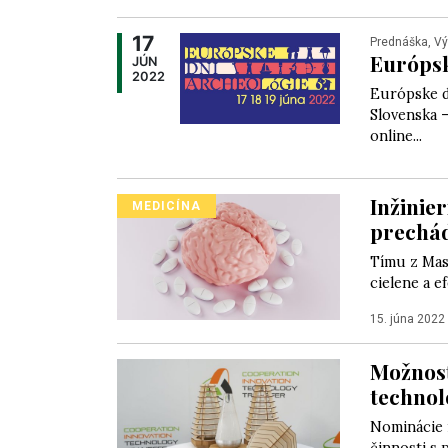
17
Prednáška, V
Európsk
JÚN
2022
Európske d
Slovenska –
online...
Inžinier
MEDICÍNA
prechád
Tímu z Mas
cielene a e
15. júna 2022
Možnosť
technol
Nominácie 