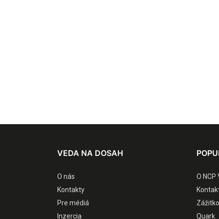
VEDA NA DOSAH
POPU
O nás
O NCP 
Kontakty
Kontak
Pre médiá
Zážitk
Inzercia
Quark