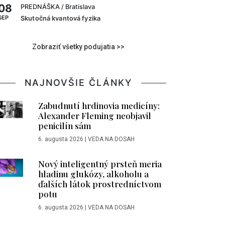
08
PREDNÁŠKA
/ Bratislava
SEP
Skutočná kvantová fyzika
Zobraziť všetky podujatia >>
NAJNOVŠIE ČLÁNKY
Zabudnutí hrdinovia medicíny:
Alexander Fleming neobjavil
penicilín sám
6. augusta 2026
|
VEDA NA DOSAH
Nový inteligentný prsteň meria
hladinu glukózy, alkoholu a
ďalších látok prostredníctvom
potu
6. augusta 2026
|
VEDA NA DOSAH