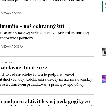
prínosom pre prax a ich pôvodcov sú otvorené do 31.
|
VEDA NA DOSAH
Imunita – náš ochranný štít
lan Buc v májovej Vede v CENTRE priblížil imunitu, jej
ungovanie i poruchy.
|
VEDA NA DOSAH
Slovensko
vzdelávací fond 2022
eného vzdelávacieho fondu je podporiť rozvoj
álnej výchovy, vzdelávania a osvety na území Slovenskej
rostredníctvom presadzovania princípov spoločnej...
a podporu aktivít lesnej pedagogiky zo