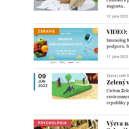
činnosti s 
augusta...
12. júna 2022
VIDEO: 
ZDRAVIE
Imunológ Mi
podporu, f
11. júna 2022
09
Výzva
| celé 
Zelený 
JÚN
2022
Cieľom Zel
environment
republiky p
Výzva n
PSYCHOLÓGIA