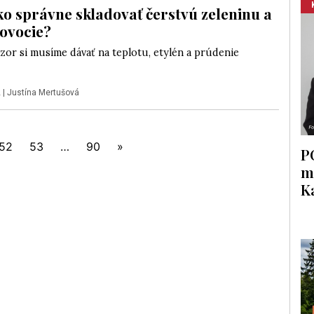
ako správne skladovať čerstvú zeleninu a
 ovocie?
zor si musíme dávať na teplotu, etylén a prúdenie
2
|
Justína Mertušová
52
53
…
90
»
P
m
K