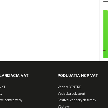
LARIZÁCIA VAT
PODUJATIA NCP VAT
VaT
Veda v CENTRE
ty
Vedecká cukráreň
ové centrá vedy
Festival vedeckých filmov
Výstavy