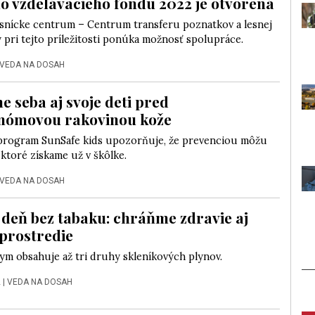
o vzdelávacieho fondu 2022 je otvorená
snícke centrum – Centrum transferu poznatkov a lesnej
pri tejto príležitosti ponúka možnosť spolupráce.
VEDA NA DOSAH
 seba aj svoje deti pred
nómovou rakovinou kože
rogram SunSafe kids upozorňuje, že prevenciou môžu
 ktoré získame už v škôlke.
VEDA NA DOSAH
 deň bez tabaku: chráňme zdravie aj
 prostredie
ym obsahuje až tri druhy skleníkových plynov.
2
|
VEDA NA DOSAH