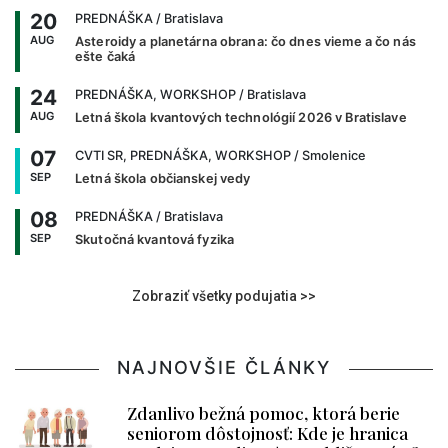
20
PREDNÁŠKA
/ Bratislava
AUG
Asteroidy a planetárna obrana: čo dnes vieme a čo nás
ešte čaká
24
PREDNÁŠKA, WORKSHOP
/ Bratislava
AUG
Letná škola kvantových technológií 2026 v Bratislave
07
CVTI SR, PREDNÁŠKA, WORKSHOP
/ Smolenice
SEP
Letná škola občianskej vedy
08
PREDNÁŠKA
/ Bratislava
SEP
Skutočná kvantová fyzika
Zobraziť všetky podujatia >>
NAJNOVŠIE ČLÁNKY
Zdanlivo bežná pomoc, ktorá berie
seniorom dôstojnosť: Kde je hranica