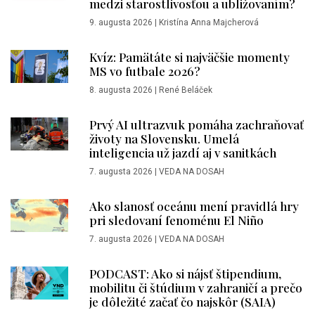
medzi starostlivosťou a ubližovaním?
9. augusta 2026
|
Kristína Anna Majcherová
Kvíz: Pamätáte si najväčšie momenty
MS vo futbale 2026?
8. augusta 2026
|
René Beláček
Prvý AI ultrazvuk pomáha zachraňovať
životy na Slovensku. Umelá
inteligencia už jazdí aj v sanitkách
7. augusta 2026
|
VEDA NA DOSAH
Ako slanosť oceánu mení pravidlá hry
pri sledovaní fenoménu El Niño
7. augusta 2026
|
VEDA NA DOSAH
PODCAST: Ako si nájsť štipendium,
mobilitu či štúdium v zahraničí a prečo
je dôležité začať čo najskôr (SAIA)