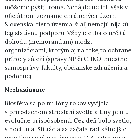
môžeme pýšiť troma. Nenájdeme ich však v
oficiálnom zozname chránených území
Slovenska, tieto územia, žiaľ, nemajú nijakú
legislatívnu podporu. Vždy ide iba o určitú
dohodu (memorandum) medzi
organizáciami, ktorým aj na takejto ochrane
prírody záleží (správy NP či CHKO, miestne
samosprávy, fakulty, občianske združenia a
podobne).
Nezhasíname
Biosféra sa po milióny rokov vyvíjala
v prirodzenom striedaní svetla a tmy, je mu
evolučne prispôsobená. Cez deň bolo svetlo,
v noci tma. Situácia sa začala radikálnejšie
meniť po vynáleze žiarovky T. A. Edisonom