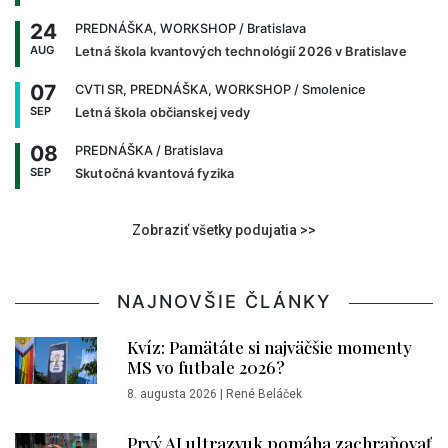
24
PREDNÁŠKA, WORKSHOP
/ Bratislava
AUG
Letná škola kvantových technológií 2026 v Bratislave
07
CVTI SR, PREDNÁŠKA, WORKSHOP
/ Smolenice
SEP
Letná škola občianskej vedy
08
PREDNÁŠKA
/ Bratislava
SEP
Skutočná kvantová fyzika
Zobraziť všetky podujatia >>
NAJNOVŠIE ČLÁNKY
Kvíz: Pamätáte si najväčšie momenty
MS vo futbale 2026?
8. augusta 2026
|
René Beláček
Prvý AI ultrazvuk pomáha zachraňovať