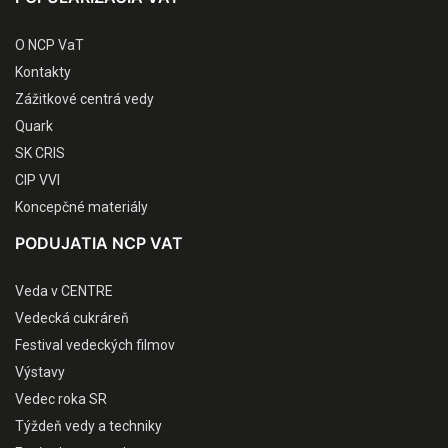
O NCP VaT
Kontakty
Zážitkové centrá vedy
Quark
SK CRIS
CIP VVI
Koncepčné materiály
PODUJATIA NCP VAT
Veda v CENTRE
Vedecká cukráreň
Festival vedeckých filmov
Výstavy
Vedec roka SR
Týždeň vedy a techniky