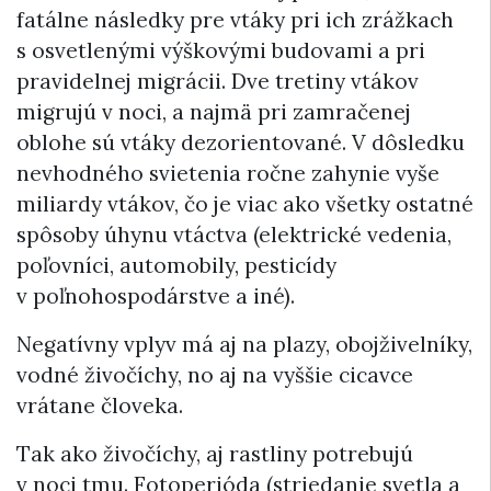
fatálne následky pre vtáky pri ich zrážkach
s osvetlenými výškovými budovami a pri
pravidelnej migrácii. Dve tretiny vtákov
migrujú v noci, a najmä pri zamračenej
oblohe sú vtáky dezorientované. V dôsledku
nevhodného svietenia ročne zahynie vyše
miliardy vtákov, čo je viac ako všetky ostatné
spôsoby úhynu vtáctva (elektrické vedenia,
poľovníci, automobily, pesticídy
v poľnohospodárstve a iné).
Negatívny vplyv má aj na plazy, obojživelníky,
vodné živočíchy, no aj na vyššie cicavce
vrátane človeka.
Tak ako živočíchy, aj rastliny potrebujú
v noci tmu. Fotoperióda (striedanie svetla a