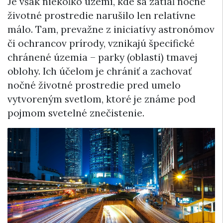
Je však niekoľko území, kde sa zatiaľ nočné
životné prostredie narušilo len relatívne
málo. Tam, prevažne z iniciatívy astronómov
či ochrancov prírody, vznikajú špecifické
chránené územia – parky (oblasti) tmavej
oblohy. Ich účelom je chrániť a zachovať
nočné životné prostredie pred umelo
vytvoreným svetlom, ktoré je známe pod
pojmom svetelné znečistenie.