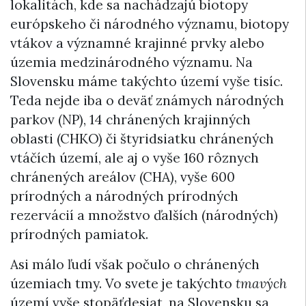
lokalitách, kde sa nachádzajú biotopy
európskeho či národného významu, biotopy
vtákov a významné krajinné prvky alebo
územia medzinárodného významu. Na
Slovensku máme takýchto území vyše tisíc.
Teda nejde iba o deväť známych národných
parkov (NP), 14 chránených krajinných
oblasti (CHKO) či štyridsiatku chránených
vtáčích území, ale aj o vyše 160 rôznych
chránených areálov (CHA), vyše 600
prírodných a národných prírodných
rezervácií a množstvo ďalších (národných)
prírodných pamiatok.
Asi málo ľudí však počulo o chránených
územiach tmy. Vo svete je takýchto
tmavých
území vyše stopäťdesiat, na Slovensku sa