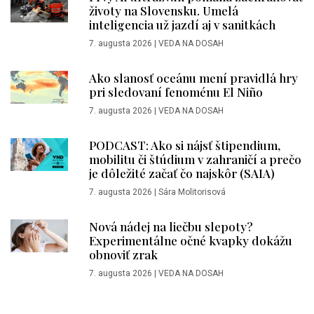
životy na Slovensku. Umelá
inteligencia už jazdí aj v sanitkách
7. augusta 2026
|
VEDA NA DOSAH
Ako slanosť oceánu mení pravidlá hry
pri sledovaní fenoménu El Niño
7. augusta 2026
|
VEDA NA DOSAH
PODCAST: Ako si nájsť štipendium,
mobilitu či štúdium v zahraničí a prečo
je dôležité začať čo najskôr (SAIA)
7. augusta 2026
|
Sára Molitorisová
Nová nádej na liečbu slepoty?
Experimentálne očné kvapky dokážu
obnoviť zrak
7. augusta 2026
|
VEDA NA DOSAH