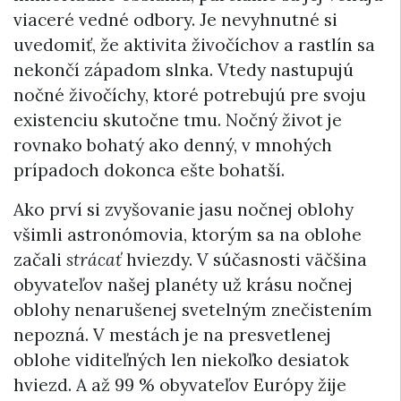
viaceré vedné odbory. Je nevyhnutné si
uvedomiť, že aktivita živočíchov a rastlín sa
nekončí západom slnka. Vtedy nastupujú
nočné živočíchy, ktoré potrebujú pre svoju
existenciu skutočne tmu. Nočný život je
rovnako bohatý ako denný, v mnohých
prípadoch dokonca ešte bohatší.
Ako prví si zvyšovanie jasu nočnej oblohy
všimli astronómovia, ktorým sa na oblohe
začali
strácať
hviezdy. V súčasnosti väčšina
obyvateľov našej planéty už krásu nočnej
oblohy nenarušenej svetelným znečistením
nepozná. V mestách je na presvetlenej
oblohe viditeľných len niekoľko desiatok
hviezd. A až 99 % obyvateľov Európy žije