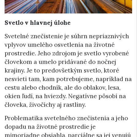
Svetlo v hlavnej úlohe
Svetelné znečistenie je súhrn nepriaznivých
vplyvov umelého osvetlenia na životné
prostredie. Jeho zdrojom je svetlo vyrobené
človekom a umelo pridávané do nočnej
krajiny. Je to predovšetkým svetlo, ktoré
nesvieti tam, kam potrebujeme, napríklad na
cestu alebo chodník, ale do oblakov, lesa,
okien ľudí, na hviezdy. Negatívne pôsobí na
človeka, živočíchy aj rastliny.
Problematika svetelného znečistenia a jeho
dopadu na životné prostredie je
mimoriadne obsiahla, parciálne sa jej venujú