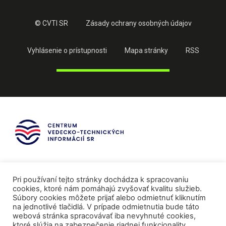
© CVTI SR
Zásady ochrany osobných údajov
Vyhlásenie o prístupnosti
Mapa stránky
RSS
Pri používaní tejto stránky dochádza k spracovaniu
cookies, ktoré nám pomáhajú zvyšovať kvalitu služieb.
Súbory cookies môžete prijať alebo odmietnuť kliknutím
na jednotlivé tlačidlá. V prípade odmietnutia bude táto
webová stránka spracovávať iba nevyhnuté cookies,
ktoré slúžia na zabezpečenie riadnej funkcionality