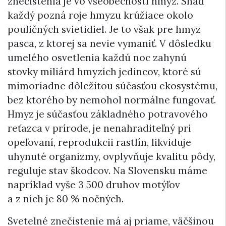
znečistenia je vo všeobecnosti hmyz. Snáď
každý pozná roje hmyzu krúžiace okolo
pouličných svietidiel. Je to však pre hmyz
pasca, z ktorej sa nevie vymaniť. V dôsledku
umelého osvetlenia každú noc zahynú
stovky miliárd hmyzích jedincov, ktoré sú
mimoriadne dôležitou súčasťou ekosystému,
bez ktorého by nemohol normálne fungovať.
Hmyz je súčasťou základného potravového
reťazca v prírode, je nenahraditeľný pri
opeľovaní, reprodukcii rastlín, likviduje
uhynuté organizmy, ovplyvňuje kvalitu pôdy,
reguluje stav škodcov. Na Slovensku máme
napríklad vyše 3 500 druhov motýľov
a z nich je 80 % nočných.
Svetelné znečistenie má aj priame, väčšinou