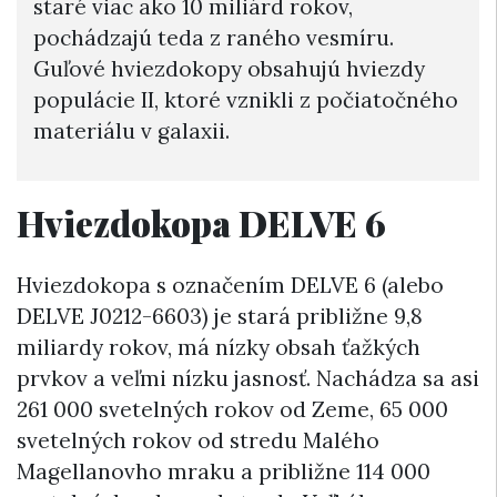
staré viac ako 10 miliárd rokov,
pochádzajú teda z raného vesmíru.
Guľové hviezdokopy obsahujú hviezdy
populácie II, ktoré vznikli z počiatočného
materiálu v galaxii.
Hviezdokopa DELVE 6
Hviezdokopa s označením DELVE 6 (alebo
DELVE J0212-6603) je stará približne 9,8
miliardy rokov, má nízky obsah ťažkých
prvkov a veľmi nízku jasnosť. Nachádza sa asi
261 000 svetelných rokov od Zeme, 65 000
svetelných rokov od stredu Malého
Magellanovho mraku a približne 114 000