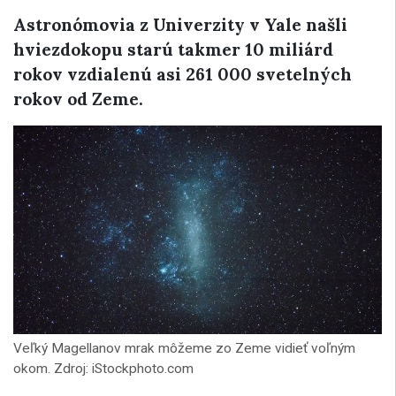
Astronómovia z Univerzity v Yale našli
hviezdokopu starú takmer 10 miliárd
rokov vzdialenú asi 261 000 svetelných
rokov od Zeme.
Veľký Magellanov mrak môžeme zo Zeme vidieť voľným
okom. Zdroj: iStockphoto.com