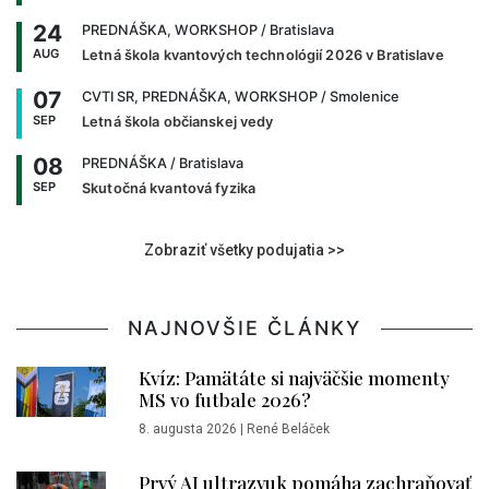
24
PREDNÁŠKA, WORKSHOP
/ Bratislava
AUG
Letná škola kvantových technológií 2026 v Bratislave
07
CVTI SR, PREDNÁŠKA, WORKSHOP
/ Smolenice
SEP
Letná škola občianskej vedy
08
PREDNÁŠKA
/ Bratislava
SEP
Skutočná kvantová fyzika
Zobraziť všetky podujatia >>
NAJNOVŠIE ČLÁNKY
Kvíz: Pamätáte si najväčšie momenty
MS vo futbale 2026?
8. augusta 2026
|
René Beláček
Prvý AI ultrazvuk pomáha zachraňovať