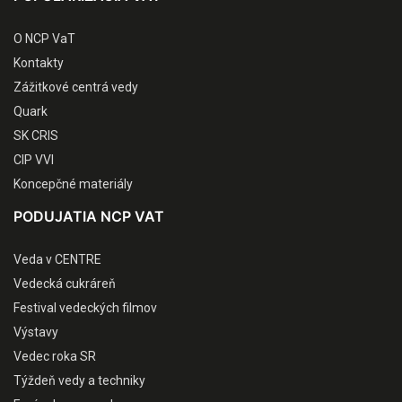
O NCP VaT
Kontakty
Zážitkové centrá vedy
Quark
SK CRIS
CIP VVI
Koncepčné materiály
PODUJATIA NCP VAT
Veda v CENTRE
Vedecká cukráreň
Festival vedeckých filmov
Výstavy
Vedec roka SR
Týždeň vedy a techniky