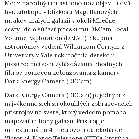
Medzinárodný tím astronómov objavil novú
hviezdokopu v blízkosti Magellanových
mrakov, malých galaxií v okolí Mliečnej
cesty. Ide o súčasť prieskumu DECam Local
Volume Exploration (DELVE). Skupina
astronómov vedená Williamom Cernym z
University v Yale uskutočnila detekciu
prostredníctvom vyhľadávania zhodných
filtrov pomocou zobrazovania z kamery
Dark Energy Camera (DECam).
Dark Energy Camera (DECam) je jedným z
najvýkonnejších širokouhlých zobrazovacích
prístrojov na svete, ktorý vedcom pomáha
mapovať milióny galaxií. Prístroj je
umiestnený na 4-metrovom ďalekohľade
Victor M. Blanco Telescope (CTIO), ktorý sa