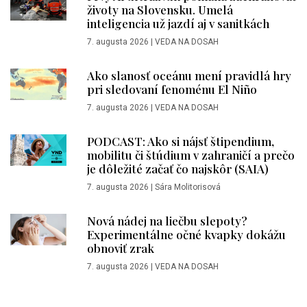
životy na Slovensku. Umelá
inteligencia už jazdí aj v sanitkách
7. augusta 2026
|
VEDA NA DOSAH
Ako slanosť oceánu mení pravidlá hry
pri sledovaní fenoménu El Niño
7. augusta 2026
|
VEDA NA DOSAH
PODCAST: Ako si nájsť štipendium,
mobilitu či štúdium v zahraničí a prečo
je dôležité začať čo najskôr (SAIA)
7. augusta 2026
|
Sára Molitorisová
Nová nádej na liečbu slepoty?
Experimentálne očné kvapky dokážu
obnoviť zrak
7. augusta 2026
|
VEDA NA DOSAH