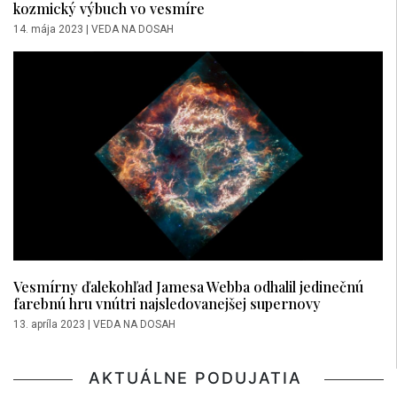
kozmický výbuch vo vesmíre
14. mája 2023
|
VEDA NA DOSAH
Vesmírny ďalekohľad Jamesa Webba odhalil jedinečnú
farebnú hru vnútri najsledovanejšej supernovy
13. apríla 2023
|
VEDA NA DOSAH
AKTUÁLNE PODUJATIA