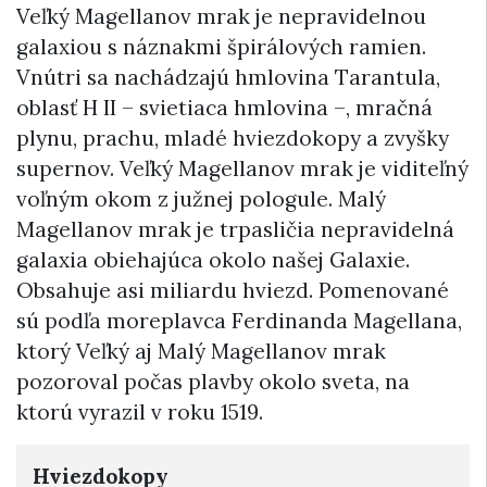
Veľký Magellanov mrak je nepravidelnou
galaxiou s náznakmi špirálových ramien.
Vnútri sa nachádzajú hmlovina Tarantula,
oblasť H II – svietiaca hmlovina –, mračná
plynu, prachu, mladé hviezdokopy a zvyšky
supernov. Veľký Magellanov mrak je viditeľný
voľným okom z južnej pologule. Malý
Magellanov mrak je trpasličia nepravidelná
galaxia obiehajúca okolo našej Galaxie.
Obsahuje asi miliardu hviezd. Pomenované
sú podľa moreplavca Ferdinanda Magellana,
ktorý Veľký aj Malý Magellanov mrak
pozoroval počas plavby okolo sveta, na
ktorú vyrazil v roku 1519.
Hviezdokopy