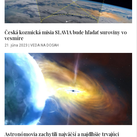
Česká kozmická misia SLAVIA bude hľadať suroviny vo
vesmíre
21. júna 2023
|
VEDA NA DOSAH
Astronómovia zachytili najväčší a najdlhšie trvajúci