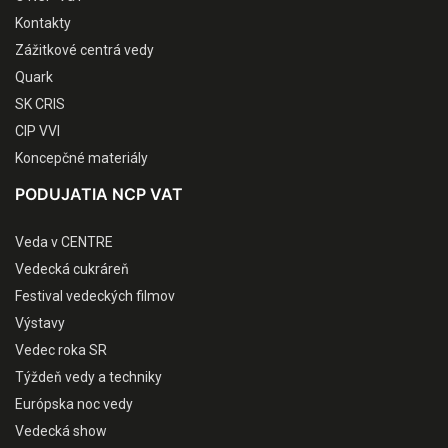
Kontakty
Zážitkové centrá vedy
Quark
SK CRIS
CIP VVI
Koncepčné materiály
PODUJATIA NCP VAT
Veda v CENTRE
Vedecká cukráreň
Festival vedeckých filmov
Výstavy
Vedec roka SR
Týždeň vedy a techniky
Európska noc vedy
Vedecká show