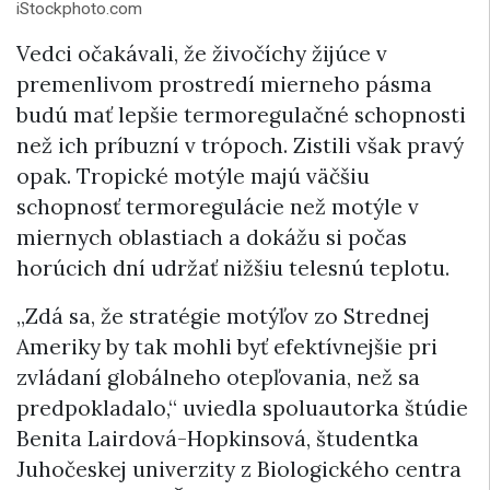
iStockphoto.com
Vedci očakávali, že živočíchy žijúce v
premenlivom prostredí mierneho pásma
budú mať lepšie termoregulačné schopnosti
než ich príbuzní v trópoch. Zistili však pravý
opak. Tropické motýle majú väčšiu
schopnosť termoregulácie než motýle v
miernych oblastiach a dokážu si počas
horúcich dní udržať nižšiu telesnú teplotu.
„Zdá sa, že stratégie motýľov zo Strednej
Ameriky by tak mohli byť efektívnejšie pri
zvládaní globálneho otepľovania, než sa
predpokladalo,“ uviedla spoluautorka štúdie
Benita Lairdová-Hopkinsová, študentka
Juhočeskej univerzity z Biologického centra