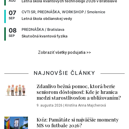
AUG
Letná škola kvantových technológií 2026 v Bratislave
07
CVTI SR, PREDNÁŠKA, WORKSHOP
/ Smolenice
SEP
Letná škola občianskej vedy
08
PREDNÁŠKA
/ Bratislava
SEP
Skutočná kvantová fyzika
Zobraziť všetky podujatia >>
NAJNOVŠIE ČLÁNKY
Zdanlivo bežná pomoc, ktorá berie
seniorom dôstojnosť: Kde je hranica
medzi starostlivosťou a ubližovaním?
9. augusta 2026
|
Kristína Anna Majcherová
Kvíz: Pamätáte si najväčšie momenty
MS vo futbale 2026?