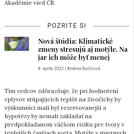
Akadémie vied ČR.
POZRITE SI
Nová štúdia: Klimatické
zmeny stresujú aj motýle. Na
jar ich môže byť menej
8. apríla 2022
|
Andrea Bučičová
Tím vedcov zdôrazňuje, že pri hodnotení
vplyvov stúpajúcich teplôt na živočíchy by
výskumníci mali byť rezervovanejší a
hypotézy by nemali zakladať na
predpokladanom väčšom riziku pre tvory v
teplejších častiach sveta. Motýle v miernych