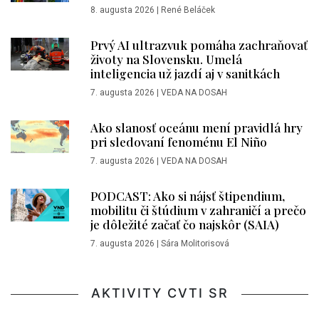
8. augusta 2026
|
René Beláček
Prvý AI ultrazvuk pomáha zachraňovať
životy na Slovensku. Umelá
inteligencia už jazdí aj v sanitkách
7. augusta 2026
|
VEDA NA DOSAH
Ako slanosť oceánu mení pravidlá hry
pri sledovaní fenoménu El Niño
7. augusta 2026
|
VEDA NA DOSAH
PODCAST: Ako si nájsť štipendium,
mobilitu či štúdium v zahraničí a prečo
je dôležité začať čo najskôr (SAIA)
7. augusta 2026
|
Sára Molitorisová
AKTIVITY CVTI SR