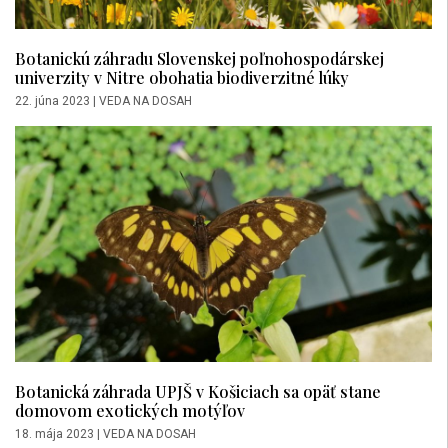
Botanickú záhradu Slovenskej poľnohospodárskej
univerzity v Nitre obohatia biodiverzitné lúky
22. júna 2023
|
VEDA NA DOSAH
Botanická záhrada UPJŠ v Košiciach sa opäť stane
domovom exotických motýľov
18. mája 2023
|
VEDA NA DOSAH