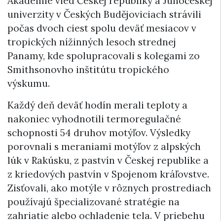
Akadémie vied Českej republiky a Juhočeskej
univerzity v Českých Budějoviciach strávili
počas dvoch ciest spolu deväť mesiacov v
tropických nížinných lesoch strednej
Panamy, kde spolupracovali s kolegami zo
Smithsonovho inštitútu tropického
výskumu.
Každý deň deväť hodín merali teploty a
nakoniec vyhodnotili termoregulačné
schopnosti 54 druhov motýľov. Výsledky
porovnali s meraniami motýľov z alpských
lúk v Rakúsku, z pastvín v Českej republike a
z kriedových pastvín v Spojenom kráľovstve.
Zisťovali, ako motýle v rôznych prostrediach
používajú špecializované stratégie na
zahriatie alebo ochladenie tela. V priebehu