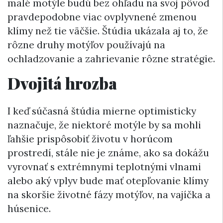
malé motýle budú bez ohľadu na svoj pôvod
pravdepodobne viac ovplyvnené zmenou
klímy než tie väčšie. Štúdia ukázala aj to, že
rôzne druhy motýľov používajú na
ochladzovanie a zahrievanie rôzne stratégie.
Dvojitá hrozba
I keď súčasná štúdia mierne optimisticky
naznačuje, že niektoré motýle by sa mohli
ľahšie prispôsobiť životu v horúcom
prostredí, stále nie je známe, ako sa dokážu
vyrovnať s extrémnymi teplotnými vlnami
alebo aký vplyv bude mať otepľovanie klímy
na skoršie životné fázy motýľov, na vajíčka a
húsenice.