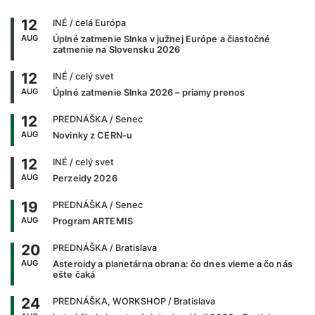
12
INÉ
/ celá Európa
AUG
Úplné zatmenie Slnka v južnej Európe a čiastočné
zatmenie na Slovensku 2026
12
INÉ
/ celý svet
AUG
Úplné zatmenie Slnka 2026 – priamy prenos
12
PREDNÁŠKA
/ Senec
AUG
Novinky z CERN-u
12
INÉ
/ celý svet
AUG
Perzeidy 2026
19
PREDNÁŠKA
/ Senec
AUG
Program ARTEMIS
20
PREDNÁŠKA
/ Bratislava
AUG
Asteroidy a planetárna obrana: čo dnes vieme a čo nás
ešte čaká
24
PREDNÁŠKA, WORKSHOP
/ Bratislava