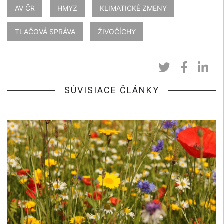
AV ČR
HMYZ
KLIMATICKÉ ZMENY
TLAČOVÁ SPRÁVA
ŽIVOČÍCHY
SÚVISIACE ČLÁNKY