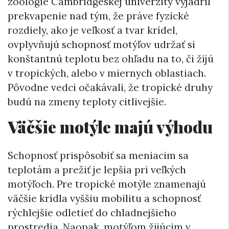
zoológie Cambridgeskej univerzity vyjadril
prekvapenie nad tým, že práve fyzické
rozdiely, ako je veľkosť a tvar krídel,
ovplyvňujú schopnosť motýľov udržať si
konštantnú teplotu bez ohľadu na to, či žijú
v tropických, alebo v miernych oblastiach.
Pôvodne vedci očakávali, že tropické druhy
budú na zmeny teploty citlivejšie.
Väčšie motýle majú výhodu
Schopnosť prispôsobiť sa meniacim sa
teplotám a prežiť je lepšia pri veľkých
motýľoch. Pre tropické motýle znamenajú
väčšie krídla vyššiu mobilitu a schopnosť
rýchlejšie odletieť do chladnejšieho
prostredia. Naopak, motýľom žijúcim v