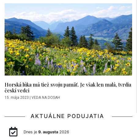
Horská lúka má tiež svoju pamäť. Je však len malá, tvrdia
českí vedci
15. mája 2023
|
VEDA NA DOSAH
AKTUÁLNE PODUJATIA
Dnes je
9. augusta
2026