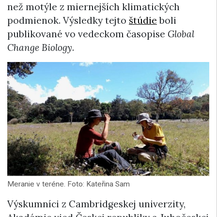
než motýle z miernejších klimatických
podmienok. Výsledky tejto
štúdie
boli
publikované vo vedeckom časopise
Global
Change Biology
.
Meranie v teréne. Foto: Kateřina Sam
Výskumníci z Cambridgeskej univerzity,