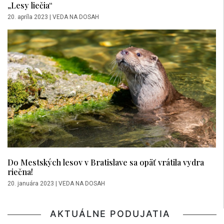
„Lesy liečia“
20. apríla 2023
|
VEDA NA DOSAH
Do Mestských lesov v Bratislave sa opäť vrátila vydra
riečna!
20. januára 2023
|
VEDA NA DOSAH
AKTUÁLNE PODUJATIA