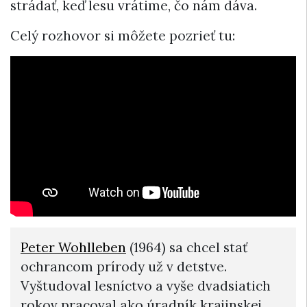
strádať, keď lesu vrátime, čo nám dáva.
Celý rozhovor si môžete pozrieť tu:
Peter Wohlleben
(1964) sa chcel stať
ochrancom prírody už v detstve.
Vyštudoval lesníctvo a vyše dvadsiatich
rokov pracoval ako úradník krajinskej