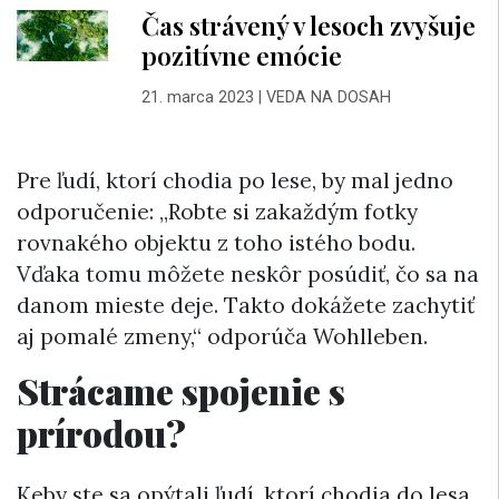
Čas strávený v lesoch zvyšuje
pozitívne emócie
21. marca 2023
|
VEDA NA DOSAH
Pre ľudí, ktorí chodia po lese, by mal jedno
odporučenie: „Robte si zakaždým fotky
rovnakého objektu z toho istého bodu.
Vďaka tomu môžete neskôr posúdiť, čo sa na
danom mieste deje. Takto dokážete zachytiť
aj pomalé zmeny,“ odporúča Wohlleben.
Strácame spojenie s
prírodou?
Keby ste sa opýtali ľudí, ktorí chodia do lesa,