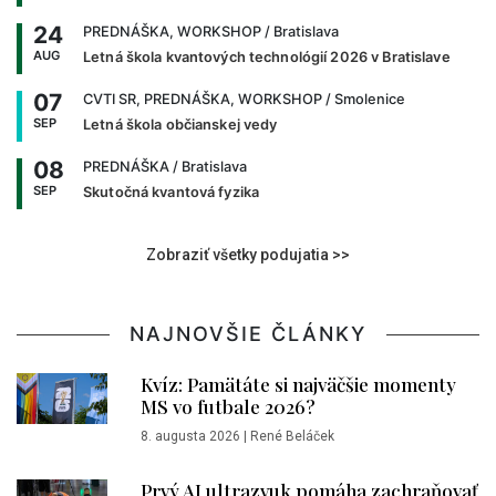
24
PREDNÁŠKA, WORKSHOP
/ Bratislava
AUG
Letná škola kvantových technológií 2026 v Bratislave
07
CVTI SR, PREDNÁŠKA, WORKSHOP
/ Smolenice
SEP
Letná škola občianskej vedy
08
PREDNÁŠKA
/ Bratislava
SEP
Skutočná kvantová fyzika
Zobraziť všetky podujatia >>
NAJNOVŠIE ČLÁNKY
Kvíz: Pamätáte si najväčšie momenty
MS vo futbale 2026?
8. augusta 2026
|
René Beláček
Prvý AI ultrazvuk pomáha zachraňovať