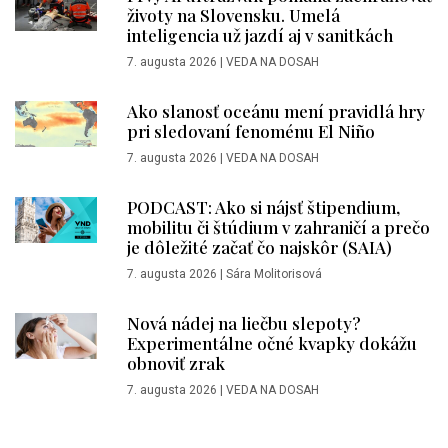
životy na Slovensku. Umelá
inteligencia už jazdí aj v sanitkách
7. augusta 2026
|
VEDA NA DOSAH
Ako slanosť oceánu mení pravidlá hry
pri sledovaní fenoménu El Niño
7. augusta 2026
|
VEDA NA DOSAH
PODCAST: Ako si nájsť štipendium,
mobilitu či štúdium v zahraničí a prečo
je dôležité začať čo najskôr (SAIA)
7. augusta 2026
|
Sára Molitorisová
Nová nádej na liečbu slepoty?
Experimentálne očné kvapky dokážu
obnoviť zrak
7. augusta 2026
|
VEDA NA DOSAH