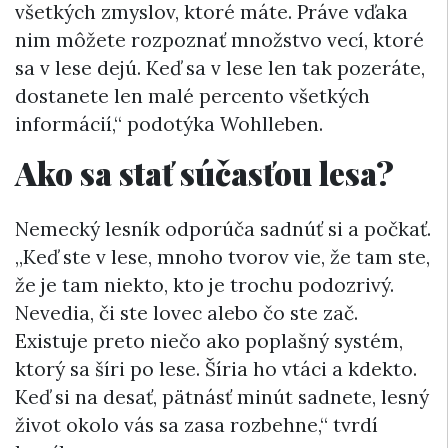
všetkých zmyslov, ktoré máte. Práve vďaka
nim môžete rozpoznať množstvo vecí, ktoré
sa v lese dejú. Keď sa v lese len tak pozeráte,
dostanete len malé percento všetkých
informácií,“ podotýka Wohlleben.
Ako sa stať súčasťou lesa?
Nemecký lesník odporúča sadnúť si a počkať.
„Keď ste v lese, mnoho tvorov vie, že tam ste,
že je tam niekto, kto je trochu podozrivý.
Nevedia, či ste lovec alebo čo ste zač.
Existuje preto niečo ako poplašný systém,
ktorý sa šíri po lese. Šíria ho vtáci a kdekto.
Keď si na desať, pätnásť minút sadnete, lesný
život okolo vás sa zasa rozbehne,“ tvrdí