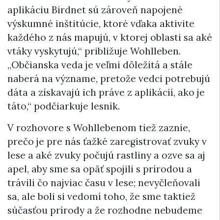
aplikáciu Birdnet sú zároveň napojené
výskumné inštitúcie, ktoré vďaka aktivite
každého z nás mapujú, v ktorej oblasti sa aké
vtáky vyskytujú,“ približuje Wohlleben.
„Občianska veda je veľmi dôležitá a stále
naberá na význame, pretože vedci potrebujú
dáta a získavajú ich práve z aplikácií, ako je
táto,“ podčiarkuje lesník.
V rozhovore s Wohllebenom tiež zaznie,
prečo je pre nás ťažké zaregistrovať zvuky v
lese a aké zvuky počujú rastliny a ozve sa aj
apel, aby sme sa opäť spojili s prírodou a
trávili čo najviac času v lese; nevyčleňovali
sa, ale boli si vedomí toho, že sme taktiež
súčasťou prírody a že rozhodne nebudeme