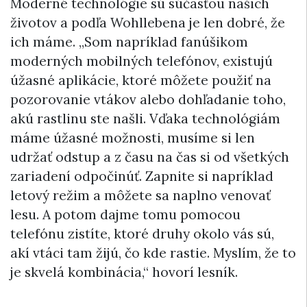
Moderné technológie sú súčasťou našich
životov a podľa Wohllebena je len dobré, že
ich máme. „Som napríklad fanúšikom
moderných mobilných telefónov, existujú
úžasné aplikácie, ktoré môžete použiť na
pozorovanie vtákov alebo dohľadanie toho,
akú rastlinu ste našli. Vďaka technológiám
máme úžasné možnosti, musíme si len
udržať odstup a z času na čas si od všetkých
zariadení odpočinúť. Zapnite si napríklad
letový režim a môžete sa naplno venovať
lesu. A potom dajme tomu pomocou
telefónu zistíte, ktoré druhy okolo vás sú,
akí vtáci tam žijú, čo kde rastie. Myslím, že to
je skvelá kombinácia,“ hovorí lesník.