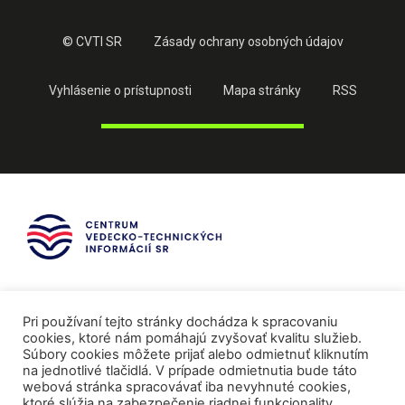
© CVTI SR
Zásady ochrany osobných údajov
Vyhlásenie o prístupnosti
Mapa stránky
RSS
Pri používaní tejto stránky dochádza k spracovaniu
cookies, ktoré nám pomáhajú zvyšovať kvalitu služieb.
Súbory cookies môžete prijať alebo odmietnuť kliknutím
na jednotlivé tlačidlá. V prípade odmietnutia bude táto
webová stránka spracovávať iba nevyhnuté cookies,
ktoré slúžia na zabezpečenie riadnej funkcionality