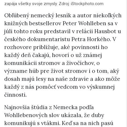
zapája všetky svoje zmysly. Zdroj: iStockphoto.com
Obľúbený nemecký lesník a autor niekoľkých
knižných bestsellerov Peter Wohlleben sa v
júli tohto roku predstavil v relácii Hausbot u
českého dokumentaristu Petra Horkého. V
rozhovore približuje, aké povinnosti ho
každý deň čakajú, hovorí o už známej
komunikácii stromov a živočíchov, o
význame húb pre život stromov i o tom, aký
dosah majú lesy na naše zdravie a ako môže
každý z nás pomôcť vedcom vo výskumnej
činnosti.
Najnovšia štúdia z Nemecka podľa
Wohllebenových slov ukázala, že duby
komunikujú s vtákmi. Keď sa na nich pasú