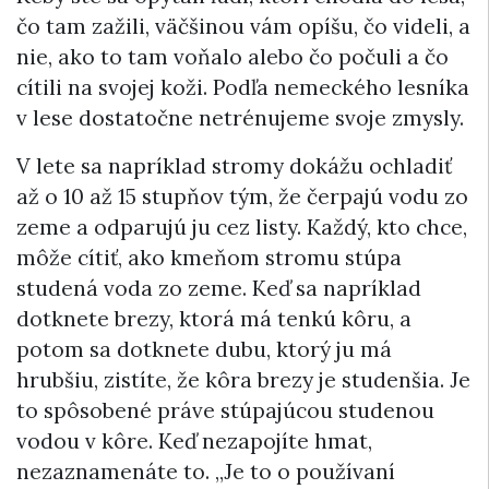
čo tam zažili, väčšinou vám opíšu, čo videli, a
nie, ako to tam voňalo alebo čo počuli a čo
cítili na svojej koži. Podľa nemeckého lesníka
v lese dostatočne netrénujeme svoje zmysly.
V lete sa napríklad stromy dokážu ochladiť
až o 10 až 15 stupňov tým, že čerpajú vodu zo
zeme a odparujú ju cez listy. Každý, kto chce,
môže cítiť, ako kmeňom stromu stúpa
studená voda zo zeme. Keď sa napríklad
dotknete brezy, ktorá má tenkú kôru, a
potom sa dotknete dubu, ktorý ju má
hrubšiu, zistíte, že kôra brezy je studenšia. Je
to spôsobené práve stúpajúcou studenou
vodou v kôre. Keď nezapojíte hmat,
nezaznamenáte to. „Je to o používaní