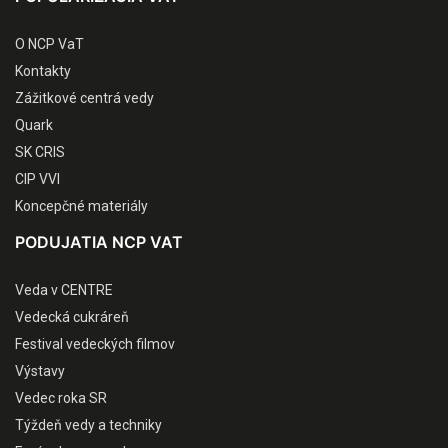
O NCP VaT
Kontakty
Zážitkové centrá vedy
Quark
SK CRIS
CIP VVI
Koncepčné materiály
PODUJATIA NCP VAT
Veda v CENTRE
Vedecká cukráreň
Festival vedeckých filmov
Výstavy
Vedec roka SR
Týždeň vedy a techniky