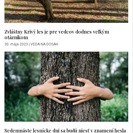
Zvláštny Krivý les je pre vedcov dodnes veľkým
otáznikom
30. mája 2023
|
VEDA NA DOSAH
Sedemnáste lesnícke dni sa budú niesť v znamení hesla