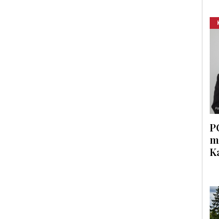
P
m
K