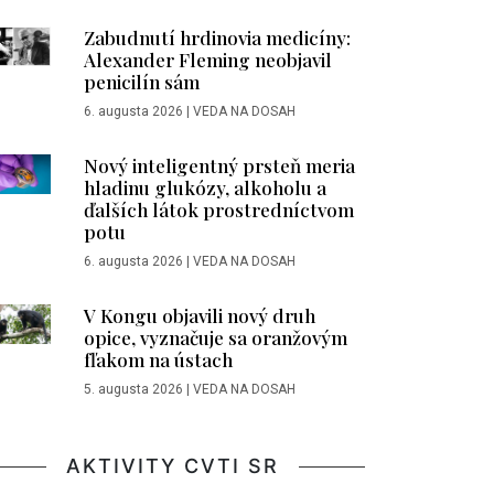
Zabudnutí hrdinovia medicíny:
Alexander Fleming neobjavil
penicilín sám
6. augusta 2026
|
VEDA NA DOSAH
Nový inteligentný prsteň meria
hladinu glukózy, alkoholu a
ďalších látok prostredníctvom
potu
6. augusta 2026
|
VEDA NA DOSAH
V Kongu objavili nový druh
opice, vyznačuje sa oranžovým
fľakom na ústach
5. augusta 2026
|
VEDA NA DOSAH
AKTIVITY CVTI SR