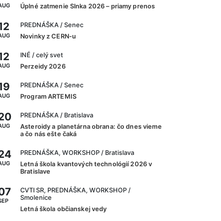
AUG
Úplné zatmenie Slnka 2026 – priamy prenos
12
PREDNÁŠKA
/ Senec
AUG
Novinky z CERN-u
12
INÉ
/ celý svet
AUG
Perzeidy 2026
19
PREDNÁŠKA
/ Senec
AUG
Program ARTEMIS
20
PREDNÁŠKA
/ Bratislava
AUG
Asteroidy a planetárna obrana: čo dnes vieme
a čo nás ešte čaká
24
PREDNÁŠKA, WORKSHOP
/ Bratislava
AUG
Letná škola kvantových technológií 2026 v
Bratislave
07
CVTI SR, PREDNÁŠKA, WORKSHOP
/
Smolenice
SEP
Letná škola občianskej vedy