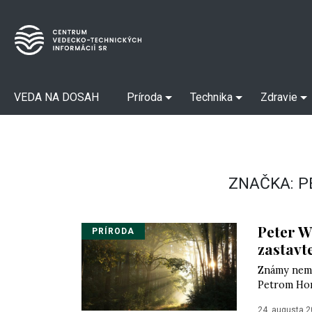
VEDA NA DOSAH
Príroda
Technika
Zdravie
ZNAČKA:
P
Peter W
PRÍRODA
zastavt
Známy neme
Petrom Hor
24. augusta 