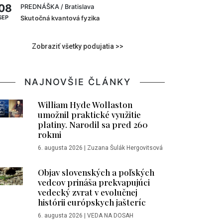
08
PREDNÁŠKA
/ Bratislava
SEP
Skutočná kvantová fyzika
Zobraziť všetky podujatia >>
NAJNOVŠIE ČLÁNKY
William Hyde Wollaston
umožnil praktické využitie
platiny. Narodil sa pred 260
rokmi
6. augusta 2026
|
Zuzana Šulák Hergovitsová
Objav slovenských a poľských
vedcov prináša prekvapujúci
vedecký zvrat v evolučnej
histórii európskych jašteríc
6. augusta 2026
|
VEDA NA DOSAH