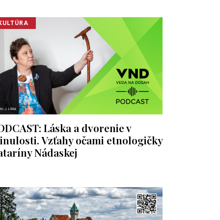
KULTÚRA
ODCAST: Láska a dvorenie v
inulosti. Vzťahy očami etnologičky
ataríny Nádaskej