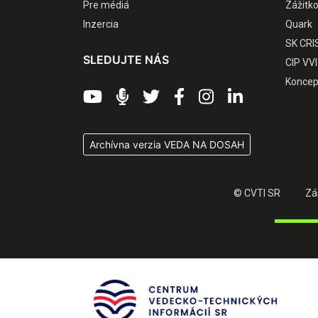
Pre médiá
Zážitk
Inzercia
Quark
SK CRI
SLEDUJTE NÁS
CIP VVI
Koncep
Archívna verzia VEDA NA DOSAH
© CVTI SR
Zá