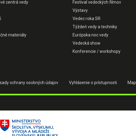
ové centrá vedy
Festival vedeckých filmov
Výstavy
S
Vedec roka SR
Týždeň vedy a techniky
čné materiály
Európska noc vedy
Vedecká show
Konferencie / workshopy
sady ochrany osobných údajov
Vyhlásenie o prístupnosti
Map