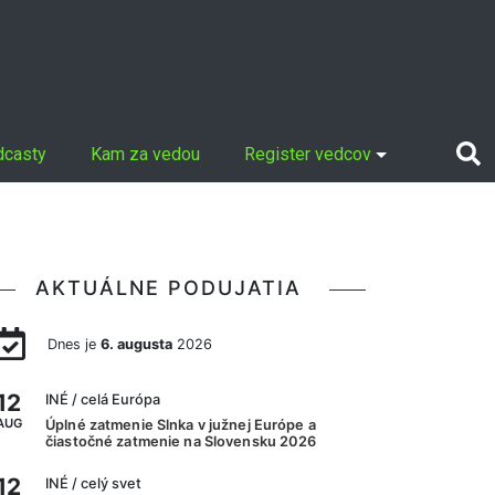
dcasty
Kam za vedou
Register vedcov
AKTUÁLNE PODUJATIA
Dnes je
6. augusta
2026
12
INÉ
/ celá Európa
AUG
Úplné zatmenie Slnka v južnej Európe a
čiastočné zatmenie na Slovensku 2026
12
INÉ
/ celý svet