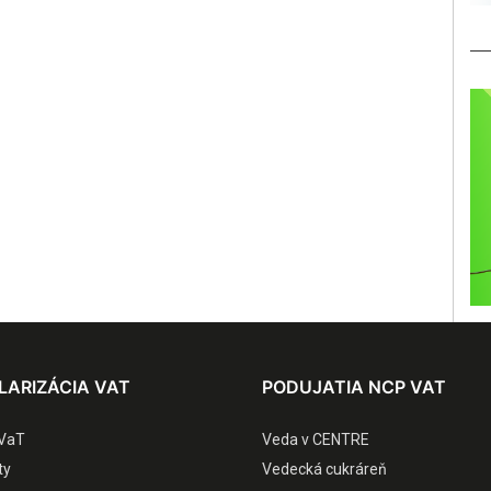
LARIZÁCIA VAT
PODUJATIA NCP VAT
VaT
Veda v CENTRE
ty
Vedecká cukráreň