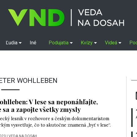
Ľudia
Iné
Podujatia
Kvízy
Videá
Po
ETER WOHLLEBEN
ohlleben: V lese sa neponáhľajte,
e sa a zapojte všetky zmysly
cký lesník v rozhovore s českým dokumentaristom
kým vysvetľuje, čo to skutočne znamená „byť v lese“.
2023
|
VEDA NA DOSAH