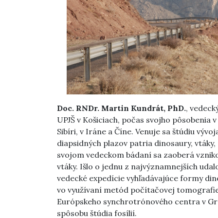
Doc. RNDr. Martin Kundrát, PhD.
, vedeck
UPJŠ v Košiciach, počas svojho pôsobenia v 
Sibíri, v Iráne a Číne. Venuje sa štúdiu vývo
diapsidných plazov patria dinosaury, vtáky,
svojom vedeckom bádaní sa zaoberá vznikom
vtáky. Išlo o jednu z najvýznamnejších uda
vedecké expedície vyhľadávajúce formy di
vo využívaní metód počítačovej tomografie
Európskeho synchrotrónového centra v Gre
spôsobu štúdia fosílií.