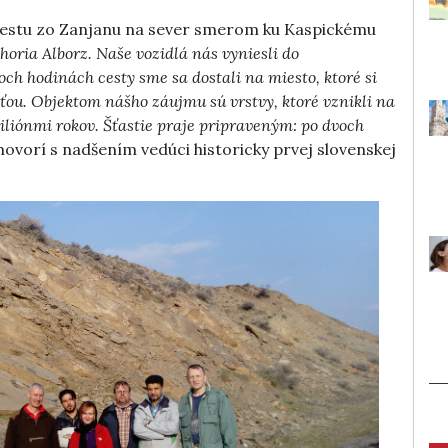
 cestu zo Zanjanu na sever smerom ku Kaspickému
horia Alborz. Naše vozidlá nás vyniesli do
och hodinách cesty sme sa dostali na miesto, ktoré si
u. Objektom nášho záujmu sú vrstvy, ktoré vznikli na
iliónmi rokov. Šťastie praje pripraveným: po dvoch
ovorí s nadšením vedúci historicky prvej slovenskej