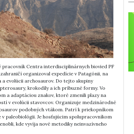
ý pracovník Centra interdisciplinárnych biovied PF
zahraničí organizoval expedície v Patagónii, na
ja a evolúcii archosaurov. Do tejto skupiny
 pterosaury, krokodíly a ich príbuzné formy. Vo
 a adaptáciou znakov, ktoré zmenili plazy na
lostí v evolúcii stavovcov. Organizuje medzinárodné
nosaurov podobných vtákom. Patrí k priekopníkom
 v paleobiológii. Je hosťujúcim spolupracovníkom
nobli, kde vyvíja nové metodiky neinvazívneho