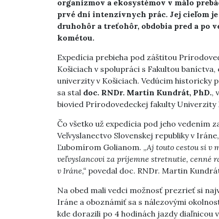
organizmov a ekosystémov v málo prebád
prvé dní intenzívnych prác. Jej cieľom j
druhohôr a treťohôr, obdobia pred a po 
kométou.
Expedícia prebieha pod záštitou Prírodovede
Košiciach v spolupráci s Fakultou baníctva,
univerzity v Košiciach. Vedúcim historicky 
sa stal
doc. RNDr. Martin Kundrát, PhD.
,
biovied Prírodovedeckej fakulty Univerzity 
Čo všetko už expedícia pod jeho vedením za
Veľvyslanectvo Slovenskej republiky v Iráne
Ľubomírom Golianom. „
Aj touto cestou si v
veľvyslancovi za príjemne stretnutie, cenné 
v Iráne,“
povedal doc. RNDr. Martin Kundrát
Na obed mali vedci možnosť prezrieť si naj
Iráne a oboznámiť sa s nálezovými okolnos
kde dorazili po 4 hodinách jazdy diaľnico