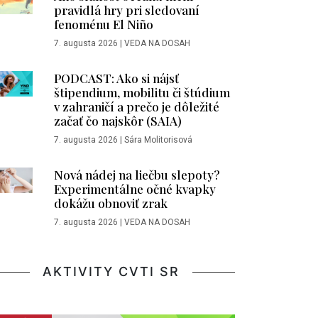
pravidlá hry pri sledovaní
fenoménu El Niño
7. augusta 2026
|
VEDA NA DOSAH
PODCAST: Ako si nájsť
štipendium, mobilitu či štúdium
v zahraničí a prečo je dôležité
začať čo najskôr (SAIA)
7. augusta 2026
|
Sára Molitorisová
Nová nádej na liečbu slepoty?
Experimentálne očné kvapky
dokážu obnoviť zrak
7. augusta 2026
|
VEDA NA DOSAH
AKTIVITY CVTI SR