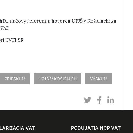
D., tlačový referent a hovorca UPJŠ v Košiciach; za
 PhD.
ri CVTI SR
PRIESKUM
UPJŠ V KOŠICIACH
VÝSKUM
LARIZÁCIA VAT
PODUJATIA NCP VAT