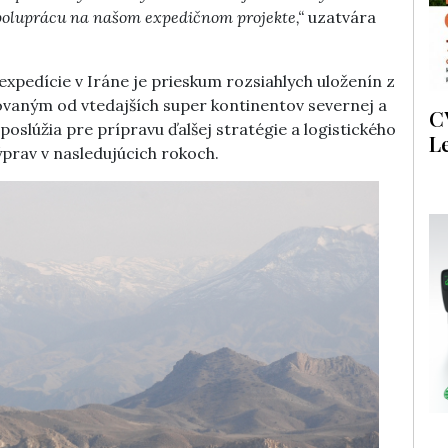
 spoluprácu na našom expedičnom projekte,“
uzatvára
expedície v Iráne je prieskum rozsiahlych uloženín z
lovaným od vtedajších super kontinentov severnej a
C
poslúžia pre prípravu ďalšej stratégie a logistického
L
prav v nasledujúcich rokoch.