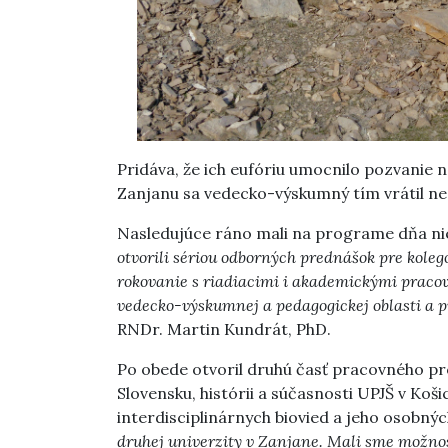
Pridáva, že ich eufóriu umocnilo pozvanie n
Zanjanu sa vedecko-výskumný tím vrátil ne
Nasledujúce ráno mali na programe dňa niek
otvorili sériou odborných prednášok pre koleg
rokovanie s riadiacimi i akademickými praco
vedecko-výskumnej a pedagogickej oblasti a
RNDr. Martin Kundrát, PhD.
Po obede otvoril druhú časť pracovného p
Slovensku, histórii a súčasnosti UPJŠ v Koš
interdisciplinárnych biovied a jeho osobný
druhej univerzity v Zanjane. Mali sme možn