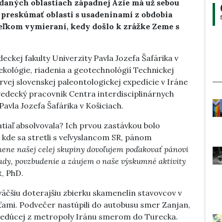
aných oblastiach západnej Ázie má už sebou
e preskúmať oblasti s usadeninami z obdobia
veľkom vymieraní, kedy došlo k zrážke Zeme s
ckej fakulty Univerzity Pavla Jozefa Šafárika v
 ekológie, riadenia a geotechnológií Technickej
prvej slovenskej paleontologickej expedície v Iráne
 vedecký pracovník Centra interdisciplinárnych
Pavla Jozefa Šafárika v Košiciach.
tiaľ absolvovala? Ich prvou zastávkou bolo
, kde sa stretli s veľvyslancom SR, pánom
 mene našej celej skupiny dovoľujem poďakovať pánovi
rady, povzbudenie a záujem o naše výskumné aktivity
, PhD.
väčšiu doterajšiu zbierku skamenelín stavovcov v
ťami. Podvečer nastúpili do autobusu smer Zanjan,
u vedúcej z metropoly Iránu smerom do Turecka.