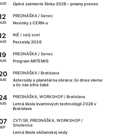
AUG
Úplné zatmenie Slnka 2026 – priamy prenos
12
PREDNÁŠKA
/ Senec
AUG
Novinky z CERN-u
12
INÉ
/ celý svet
AUG
Perzeidy 2026
19
PREDNÁŠKA
/ Senec
AUG
Program ARTEMIS
20
PREDNÁŠKA
/ Bratislava
AUG
Asteroidy a planetárna obrana: čo dnes vieme
a čo nás ešte čaká
24
PREDNÁŠKA, WORKSHOP
/ Bratislava
AUG
Letná škola kvantových technológií 2026 v
Bratislave
07
CVTI SR, PREDNÁŠKA, WORKSHOP
/
Smolenice
SEP
Letná škola občianskej vedy