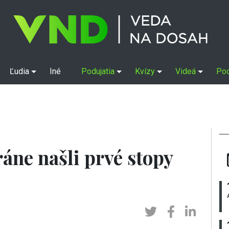
Ľudia
Iné
Podujatia
Kvízy
Videá
Po
ráne našli prvé stopy