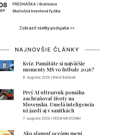
08
PREDNÁŠKA
/ Bratislava
SEP
Skutočná kvantová fyzika
Zobraziť všetky podujatia >>
NAJNOVŠIE ČLÁNKY
Kvíz: Pamätáte si najväčšie
momenty MS vo futbale 2026?
8. augusta 2026
|
René Beláček
Prvý AI ultrazvuk pomáha
zachraňovať životy na
Slovensku. Umelá inteligencia
už jazdí aj v sanitkách
7. augusta 2026
|
VEDA NA DOSAH
Ako slanosť oceánu mení