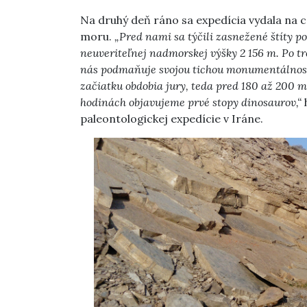
Na druhý deň ráno sa expedícia vydala na
moru.
„Pred nami sa týčili zasnežené štíty po
neuveriteľnej nadmorskej výšky 2 156 m. Po tr
nás podmaňuje svojou tichou monumentálnosťo
začiatku obdobia jury, teda pred 180 až 200 m
hodinách objavujeme prvé stopy dinosaurov,“
h
paleontologickej expedície v Iráne.