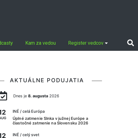
dcasty
Kam za vedou
Register vedcov
AKTUÁLNE PODUJATIA
Dnes je
8. augusta
2026
12
INÉ
/ celá Európa
AUG
Úplné zatmenie Slnka v južnej Európe a
čiastočné zatmenie na Slovensku 2026
12
INÉ
/ celý svet