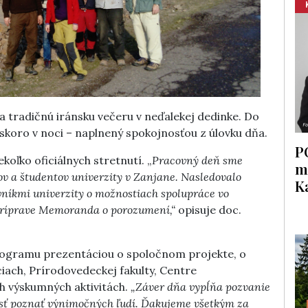
a tradičnú iránsku večeru v neďalekej dedinke. Do
skoro v noci – naplnený spokojnosťou z úlovku dňa.
P
oľko oficiálnych stretnutí. „
Pracovný deň sme
m
ov a študentov univerzity v Zanjane. Nasledovalo
K
vníkmi univerzity o možnostiach spolupráce vo
 príprave Memoranda o porozumení,“
opisuje doc.
rogramu prezentáciou o spoločnom projekte, o
iciach, Prírodovedeckej fakulty, Centre
ch výskumných aktivitách.
„Záver dňa vypĺňa pozvanie
osť poznať výnimočných ľudí. Ďakujeme všetkým za