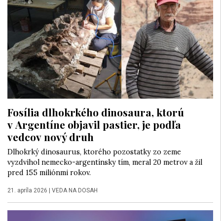
Fosília dlhokrkého dinosaura, ktorú
v Argentíne objavil pastier, je podľa
vedcov nový druh
Dlhokrký dinosaurus, ktorého pozostatky zo zeme
vyzdvihol nemecko-argentínsky tím, meral 20 metrov a žil
pred 155 miliónmi rokov.
21. apríla 2026
|
VEDA NA DOSAH