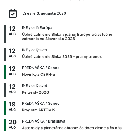
Dnes je
6. augusta
2026
12
INÉ
/ celá Európa
AUG
Úplné zatmenie Slnka v južnej Európe a čiastočné
zatmenie na Slovensku 2026
12
INÉ
/ celý svet
AUG
Úplné zatmenie Slnka 2026 – priamy prenos
12
PREDNÁŠKA
/ Senec
AUG
Novinky z CERN-u
12
INÉ
/ celý svet
AUG
Perzeidy 2026
19
PREDNÁŠKA
/ Senec
AUG
Program ARTEMIS
20
PREDNÁŠKA
/ Bratislava
AUG
Asteroidy a planetárna obrana: čo dnes vieme a čo nás