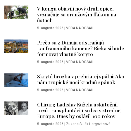
V Kongu objavili nový druh opice,
vyznačuje sa oranžovým fľakom na
ústach
5. augusta 2026
|
VEDA NA DOSAH
Prečo sa z Dunaja odstraňujú
Lanfranconiho kamene? Rieka si bude
formovať vlastné koryto
5. augusta 2026
|
VEDA NA DOSAH
Skrytá hrozba v prehriatej spálni: Ako
nám tropické noci kradnú spánok
5. augusta 2026
|
VEDA NA DOSAH
Chirurg Ladislav Kužela uskutočnil
prvú transplantáciu srdca v strednej
Európe. Dnes by oslávil 100 rokov
5. augusta 2026
|
Zuzana Šulák Hergovitsová