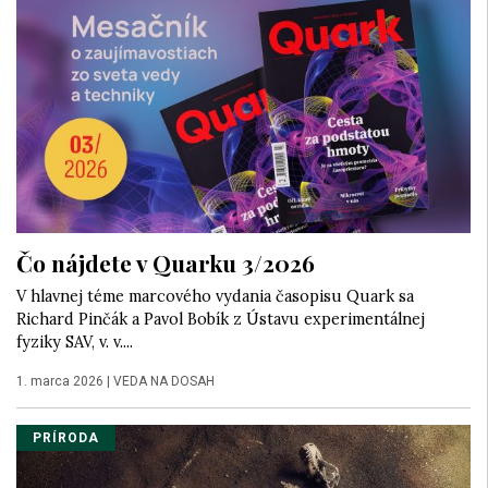
Čo nájdete v Quarku 3/2026
V hlavnej téme marcového vydania časopisu Quark sa
Richard Pinčák a Pavol Bobík z Ústavu experimentálnej
fyziky SAV, v. v....
1. marca 2026
|
VEDA NA DOSAH
PRÍRODA