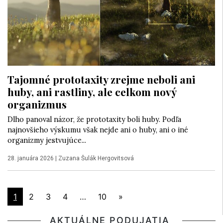
Tajomné prototaxity zrejme neboli ani
huby, ani rastliny, ale celkom nový
organizmus
Dlho panoval názor, že prototaxity boli huby. Podľa
najnovšieho výskumu však nejde ani o huby, ani o iné
organizmy jestvujúce...
28. januára 2026
|
Zuzana Šulák Hergovitsová
1
2
3
4
…
10
»
AKTUÁLNE PODUJATIA