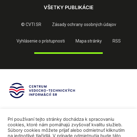
VŠETKY PUBLIKÁCIE
© CVTI SR
Zásady ochrany osobných údajov
Vyhlásenie o prístupnosti
Mapa stránky
RSS
Pri používaní tejto stránky dochádza k spracovaniu
cookies, ktoré nám pomáhajú zvyšovať kvalitu služieb.
Súbory cookies môžete prijať alebo odmietnuť kliknutím
na jednotlivé tlačidlá. V prípade odmietnutia bude táto