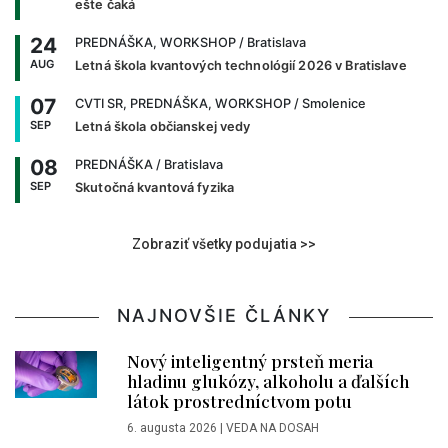
ešte čaká
24
PREDNÁŠKA, WORKSHOP
/ Bratislava
AUG
Letná škola kvantových technológií 2026 v Bratislave
07
CVTI SR, PREDNÁŠKA, WORKSHOP
/ Smolenice
SEP
Letná škola občianskej vedy
08
PREDNÁŠKA
/ Bratislava
SEP
Skutočná kvantová fyzika
Zobraziť všetky podujatia >>
NAJNOVŠIE ČLÁNKY
Nový inteligentný prsteň meria
hladinu glukózy, alkoholu a ďalších
látok prostredníctvom potu
6. augusta 2026
|
VEDA NA DOSAH