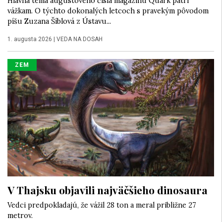
Hlavná téma augustového čísla magazínu Quark patrí
vážkam. O týchto dokonalých letcoch s pravekým pôvodom
píšu Zuzana Šíblová z Ústavu...
1. augusta 2026
|
VEDA NA DOSAH
ZEM
V Thajsku objavili najväčšieho dinosaura
Vedci predpokladajú, že vážil 28 ton a meral približne 27
metrov.