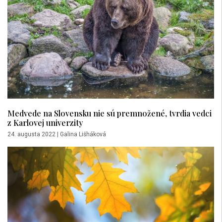
Medvede na Slovensku nie sú premnožené, tvrdia vedci
z Karlovej univerzity
24. augusta 2022
|
Galina Lišháková