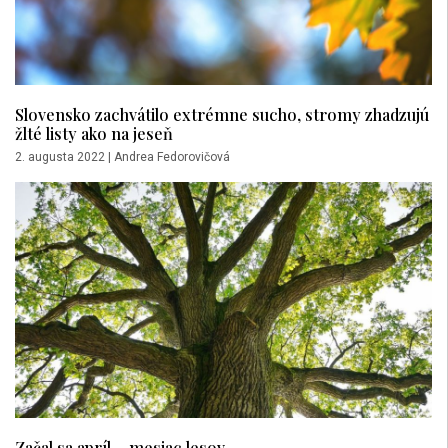
Slovensko zachvátilo extrémne sucho, stromy zhadzujú
žlté listy ako na jeseň
2. augusta 2022
|
Andrea Fedorovičová
Začal sa apríl – mesiac lesov