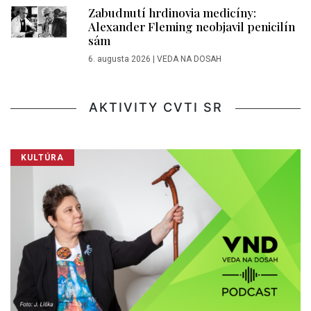
Zabudnutí hrdinovia medicíny:
Alexander Fleming neobjavil penicilín
sám
6. augusta 2026
|
VEDA NA DOSAH
AKTIVITY CVTI SR
KULTÚRA