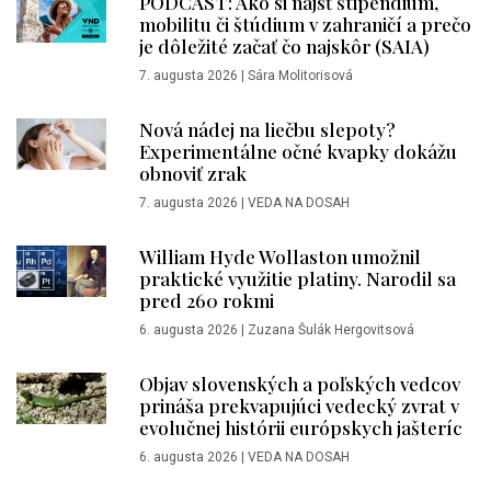
PODCAST: Ako si nájsť štipendium,
mobilitu či štúdium v zahraničí a prečo
je dôležité začať čo najskôr (SAIA)
7. augusta 2026
|
Sára Molitorisová
Nová nádej na liečbu slepoty?
Experimentálne očné kvapky dokážu
obnoviť zrak
7. augusta 2026
|
VEDA NA DOSAH
William Hyde Wollaston umožnil
praktické využitie platiny. Narodil sa
pred 260 rokmi
6. augusta 2026
|
Zuzana Šulák Hergovitsová
Objav slovenských a poľských vedcov
prináša prekvapujúci vedecký zvrat v
evolučnej histórii európskych jašteríc
6. augusta 2026
|
VEDA NA DOSAH