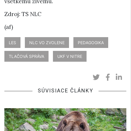
všetkému živému.
Zdroj: TS NLC
(af)
LES
NLC VO ZVOLENE
PEDAGOGIKA
TLAČOVÁ SPRÁVA
UKF V NITRE
SÚVISIACE ČLÁNKY