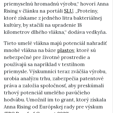
priemyselnú hromadnú výrobu,“ hovorí Anna
Rising v článku na portáli
SLU
. „Proteíny,
ktoré získame z jedného litra bakteriálnej
kultúry, by stačili na upradenie 18
kilometrov dlhého vlákna,“ dodáva vedkyňa.
Tieto umelé vlákna majú potenciál nahradiť
mnohé vlákna na báze
plastov
, ktoré sú
nebezpečné pre životné prostredie a
používajú sa napríklad v textilnom
priemysle. Výskumníci teraz zväčšia výrobu,
urobia analýzu trhu, zabezpečia patentové
práva a založia spoločnosť, aby preskúmali
trhový potenciál umelého pavúčieho
hodvábu. Umožnil im to grant, ktorý získala
Anna Rising od Európskej rady pre výskum