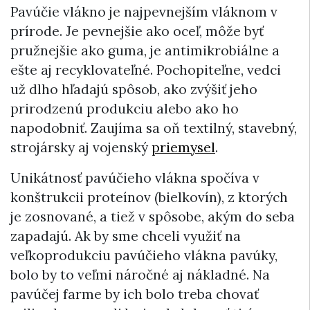
Pavúčie vlákno je najpevnejším vláknom v
prírode. Je pevnejšie ako oceľ, môže byť
pružnejšie ako guma, je antimikrobiálne a
ešte aj recyklovateľné. Pochopiteľne, vedci
už dlho hľadajú spôsob, ako zvýšiť jeho
prirodzenú produkciu alebo ako ho
napodobniť. Zaujíma sa oň textilný, stavebný,
strojársky aj vojenský
priemysel
.
Unikátnosť pavúčieho vlákna spočíva v
konštrukcii proteínov (bielkovín), z ktorých
je zosnované, a tiež v spôsobe, akým do seba
zapadajú. Ak by sme chceli využiť na
veľkoprodukciu pavúčieho vlákna pavúky,
bolo by to veľmi náročné aj nákladné. Na
pavúčej farme by ich bolo treba chovať