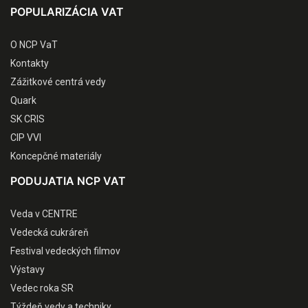
POPULARIZÁCIA VAT
O NCP VaT
Kontakty
Zážitkové centrá vedy
Quark
SK CRIS
CIP VVI
Koncepčné materiály
PODUJATIA NCP VAT
Veda v CENTRE
Vedecká cukráreň
Festival vedeckých filmov
Výstavy
Vedec roka SR
Týždeň vedy a techniky