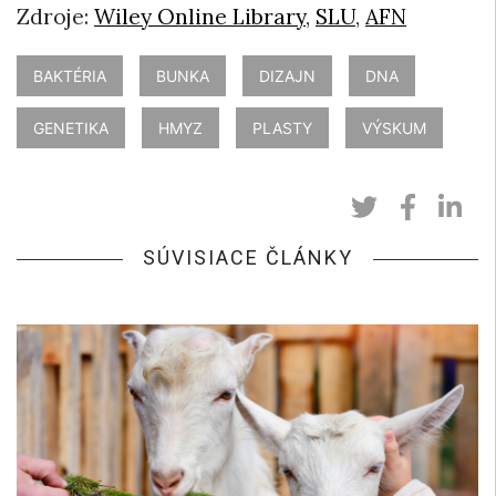
Zdroje:
Wiley Online Library
,
SLU
,
AFN
BAKTÉRIA
BUNKA
DIZAJN
DNA
GENETIKA
HMYZ
PLASTY
VÝSKUM
SÚVISIACE ČLÁNKY