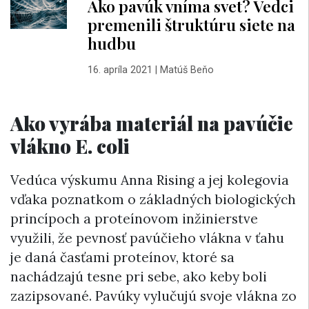
Ako pavúk vníma svet? Vedci
premenili štruktúru siete na
hudbu
16. apríla 2021
|
Matúš Beňo
Ako vyrába materiál na pavúčie
vlákno E. coli
Vedúca výskumu Anna Rising a jej kolegovia
vďaka poznatkom o základných biologických
princípoch a proteínovom inžinierstve
využili, že pevnosť pavúčieho vlákna v ťahu
je daná časťami proteínov, ktoré sa
nachádzajú tesne pri sebe, ako keby boli
zazipsované. Pavúky vylučujú svoje vlákna zo