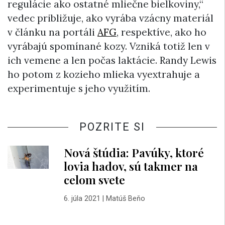
regulácie ako ostatné mliečne bielkoviny,“
vedec približuje, ako vyrába vzácny materiál
v článku na portáli
AFG
, respektíve, ako ho
vyrábajú spomínané kozy. Vzniká totiž len v
ich vemene a len počas laktácie. Randy Lewis
ho potom z kozieho mlieka vyextrahuje a
experimentuje s jeho využitím.
POZRITE SI
Nová štúdia: Pavúky, ktoré
lovia hadov, sú takmer na
celom svete
6. júla 2021
|
Matúš Beňo