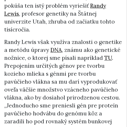
pokúša ten istý problém vyriešiť
Randy
Lewis
, profesor genetiky na Štátnej
univerzite Utah, zhruba od začiatku tohto
tisícročia.
Randy Lewis však využíva znalosti o genetike
a metódu úpravy
DNA
, známu ako genetické
nožnice, o ktorej sme písali napríklad
TU
.
Prepojením určitých génov pre tvorbu
kozieho mlieka s génmi pre tvorbu
pavúčieho vlákna sa mu darí vyprodukovať
oveľa väčšie množstvo vzácneho pavúčieho
vlákna, ako by dosiahol prirodzenou cestou.
„Jednoducho sme preniesli gén pre proteín
pavúčieho hodvábu do genómu kôz a
zaradili ho pod rovnaký systém bunkovej