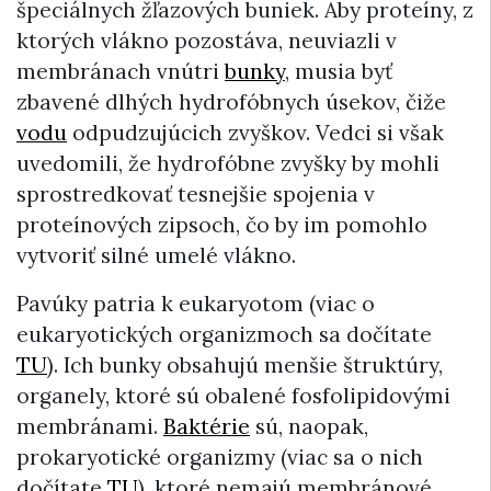
špeciálnych žľazových buniek. Aby proteíny, z
ktorých vlákno pozostáva, neuviazli v
membránach vnútri
bunky
, musia byť
zbavené dlhých hydrofóbnych úsekov, čiže
vodu
odpudzujúcich zvyškov. Vedci si však
uvedomili, že hydrofóbne zvyšky by mohli
sprostredkovať tesnejšie spojenia v
proteínových zipsoch, čo by im pomohlo
vytvoriť silné umelé vlákno.
Pavúky patria k eukaryotom (viac o
eukaryotických organizmoch sa dočítate
TU
). Ich bunky obsahujú menšie štruktúry,
organely, ktoré sú obalené fosfolipidovými
membránami.
Baktérie
sú, naopak,
prokaryotické organizmy (viac sa o nich
dočítate
TU
), ktoré nemajú membránové