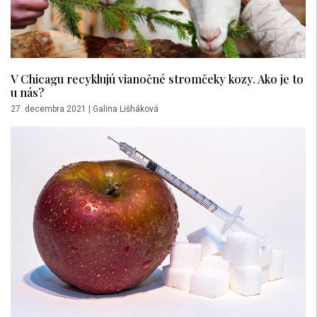
V Chicagu recyklujú vianočné stromčeky kozy. Ako je to
u nás?
27. decembra 2021
|
Galina Lišháková