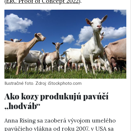
(
ERC Proof of Concept 2022
).
Ilustračné foto. Zdroj: iStockphoto.com
Ako kozy produkujú pavúčí
„hodváb“
Anna Rising sa zaoberá vývojom umelého
pavúčieho vlákna od roku 2007, v USA sa