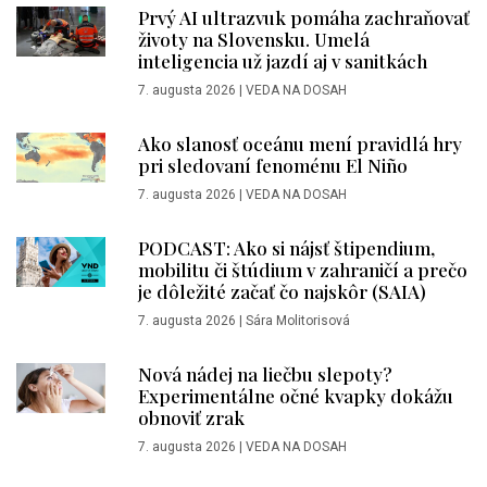
Prvý AI ultrazvuk pomáha zachraňovať
životy na Slovensku. Umelá
inteligencia už jazdí aj v sanitkách
7. augusta 2026
|
VEDA NA DOSAH
Ako slanosť oceánu mení pravidlá hry
pri sledovaní fenoménu El Niño
7. augusta 2026
|
VEDA NA DOSAH
PODCAST: Ako si nájsť štipendium,
mobilitu či štúdium v zahraničí a prečo
je dôležité začať čo najskôr (SAIA)
7. augusta 2026
|
Sára Molitorisová
Nová nádej na liečbu slepoty?
Experimentálne očné kvapky dokážu
obnoviť zrak
7. augusta 2026
|
VEDA NA DOSAH