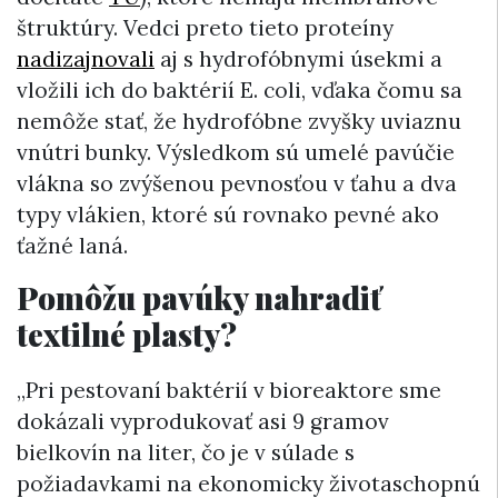
štruktúry. Vedci preto tieto proteíny
nadizajnovali
aj s hydrofóbnymi úsekmi a
vložili ich do baktérií E. coli, vďaka čomu sa
nemôže stať, že hydrofóbne zvyšky uviaznu
vnútri bunky. Výsledkom sú umelé pavúčie
vlákna so zvýšenou pevnosťou v ťahu a dva
typy vlákien, ktoré sú rovnako pevné ako
ťažné laná.
Pomôžu pavúky nahradiť
textilné plasty?
„Pri pestovaní baktérií v bioreaktore sme
dokázali vyprodukovať asi 9 gramov
bielkovín na liter, čo je v súlade s
požiadavkami na ekonomicky životaschopnú