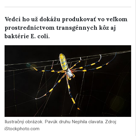
Vedci ho už dokážu produkovať vo veľkom
prostredníctvom transgénnych kôz aj
baktérie E. coli.
Ilustračný obrázok. Pavúk druhu Nephila clavata. Zdroj:
iStockphoto.com