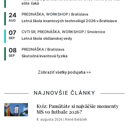
ešte čaká
24
PREDNÁŠKA, WORKSHOP
/ Bratislava
AUG
Letná škola kvantových technológií 2026 v Bratislave
07
CVTI SR, PREDNÁŠKA, WORKSHOP
/ Smolenice
SEP
Letná škola občianskej vedy
08
PREDNÁŠKA
/ Bratislava
SEP
Skutočná kvantová fyzika
Zobraziť všetky podujatia >>
NAJNOVŠIE ČLÁNKY
Kvíz: Pamätáte si najväčšie momenty
MS vo futbale 2026?
8. augusta 2026
|
René Beláček