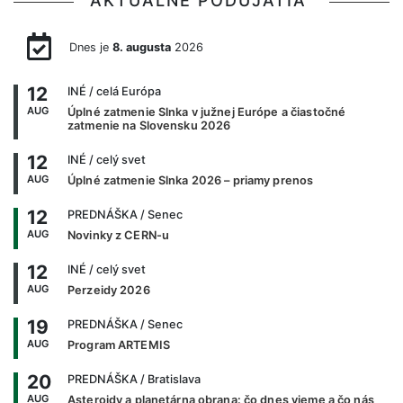
AKTUÁLNE PODUJATIA
Dnes je
8. augusta
2026
12
INÉ
/ celá Európa
AUG
Úplné zatmenie Slnka v južnej Európe a čiastočné
zatmenie na Slovensku 2026
12
INÉ
/ celý svet
AUG
Úplné zatmenie Slnka 2026 – priamy prenos
12
PREDNÁŠKA
/ Senec
AUG
Novinky z CERN-u
12
INÉ
/ celý svet
AUG
Perzeidy 2026
19
PREDNÁŠKA
/ Senec
AUG
Program ARTEMIS
20
PREDNÁŠKA
/ Bratislava
AUG
Asteroidy a planetárna obrana: čo dnes vieme a čo nás