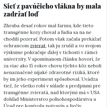
Sieť z pavúčieho vlákna by mala
zadržať loď
Zhruba desať rokov mal farmu, kde tieto
transgénne kozy choval a ľudia sa na ne
chodili pozerať. Potom však začala prekážať
ochrancom
zvierat
, tak ju zrušil a vo svojom
výskume pokračuje ďalej v tichosti v rámci
univerzity. V spomínanom článku hovorí, že
za viac ako 15 rokov chovu týchto kôz neboli
nenaznačené nijaké zdravotné riziká, ktoré
by im jeho experiment spôsoboval. Uvádza
tiež, že všetko robí v súlade s predpismi pre
transgénne zvieratá, nad ktorými má v USA
dohľad Ministerstvo poľnohospodárstva a
Úrad pre kontrolu potravín a liečiv.