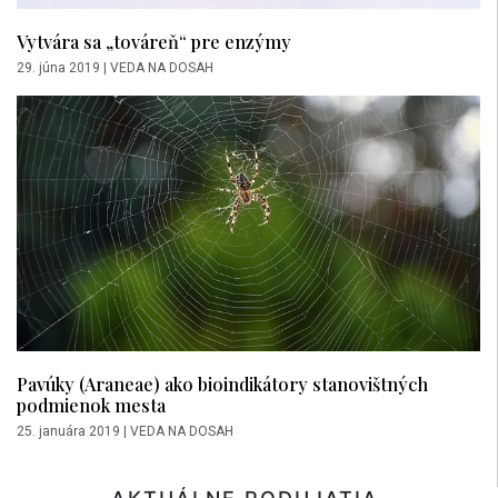
Vytvára sa „továreň“ pre enzýmy
29. júna 2019
|
VEDA NA DOSAH
Pavúky (Araneae) ako bioindikátory stanovištných
podmienok mesta
25. januára 2019
|
VEDA NA DOSAH