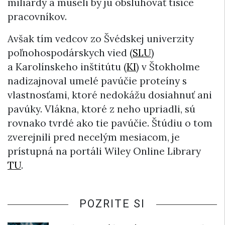
miliardy a museli by ju obsluhovať tisíce
pracovníkov.
Avšak tím vedcov zo Švédskej univerzity
poľnohospodárskych vied (
SLU
)
a Karolínskeho inštitútu (
KI
) v Štokholme
nadizajnoval umelé pavúčie proteíny s
vlastnosťami, ktoré nedokážu dosiahnuť ani
pavúky. Vlákna, ktoré z neho upriadli, sú
rovnako tvrdé ako tie pavúčie. Štúdiu o tom
zverejnili pred necelým mesiacom, je
prístupná na portáli Wiley Online Library
TU
.
POZRITE SI