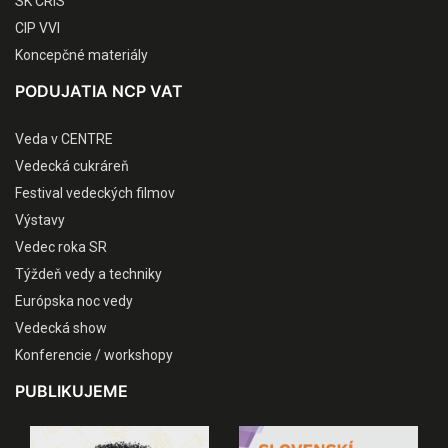
SK CRIS
CIP VVI
Koncepčné materiály
PODUJATIA NCP VAT
Veda v CENTRE
Vedecká cukráreň
Festival vedeckých filmov
Výstavy
Vedec roka SR
Týždeň vedy a techniky
Európska noc vedy
Vedecká show
Konferencie / workshopy
PUBLIKUJEME