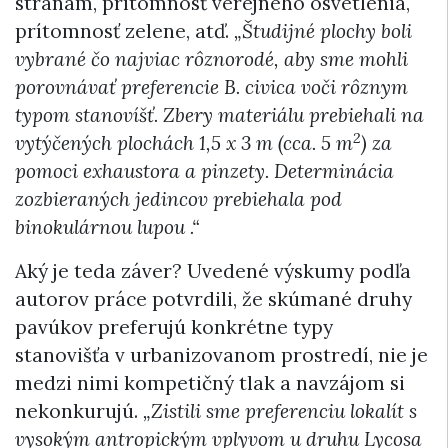
stranám, prítomnosť verejného osvetlenia,
prítomnosť zelene, atď.
„Študijné plochy boli
vybrané čo najviac rôznorodé, aby sme mohli
porovnávať preferencie B. civica voči rôznym
typom stanovíšť. Zbery materiálu prebiehali na
2
vytýčených plochách 1,5 x 3 m (cca. 5 m
) za
pomoci exhaustora a pinzety. Determinácia
zozbieraných jedincov prebiehala pod
binokulárnou lupou .“
Aký je teda záver? Uvedené výskumy podľa
autorov práce potvrdili, že skúmané druhy
pavúkov preferujú konkrétne typy
stanovišťa v urbanizovanom prostredí, nie je
medzi nimi kompetičný tlak a navzájom si
nekonkurujú.
„Zistili sme preferenciu lokalít s
vysokým antropickým vplyvom u druhu Lycosa