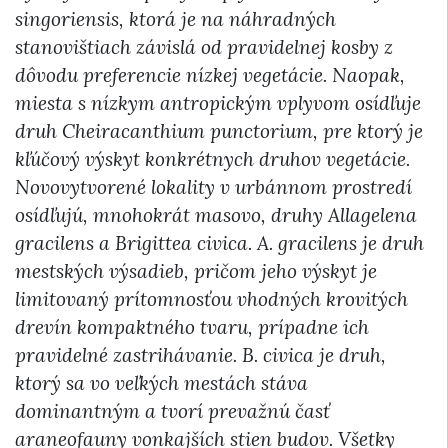
singoriensis, ktorá je na náhradných
stanovištiach závislá od pravidelnej kosby z
dôvodu preferencie nízkej vegetácie. Naopak,
miesta s nízkym antropickým vplyvom osídľuje
druh Cheiracanthium punctorium, pre ktorý je
kľúčový výskyt konkrétnych druhov vegetácie.
Novovytvorené lokality v urbánnom prostredí
osídľujú, mnohokrát masovo, druhy Allagelena
gracilens a Brigittea civica. A. gracilens je druh
mestských výsadieb, pričom jeho výskyt je
limitovaný prítomnosťou vhodných krovitých
drevín kompaktného tvaru, prípadne ich
pravidelné zastrihávanie. B. civica je druh,
ktorý sa vo veľkých mestách stáva
dominantným a tvorí prevažnú časť
araneofauny vonkajších stien budov. Všetky