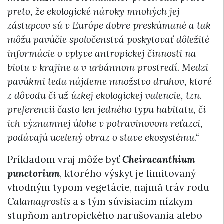
preto, že ekologické nároky mnohých jej
zástupcov sú v Európe dobre preskúmané a tak
môžu pavúčie spoločenstvá poskytovať dôležité
informácie o vplyve antropickej činnosti na
biotu v krajine a v urbánnom prostredí. Medzi
pavúkmi teda nájdeme množstvo druhov, ktoré
z dôvodu či už úzkej ekologickej valencie, tzn.
preferencii často len jedného typu habitatu, či
ich významnej úlohe v potravinovom reťazci,
podávajú ucelený obraz o stave ekosystému.“
Príkladom vraj môže byť
Cheiracanthium
punctorium
, ktorého výskyt je limitovaný
vhodným typom vegetácie, najmä tráv rodu
Calamagrostis
a s tým súvisiacim nízkym
stupňom antropického narušovania alebo