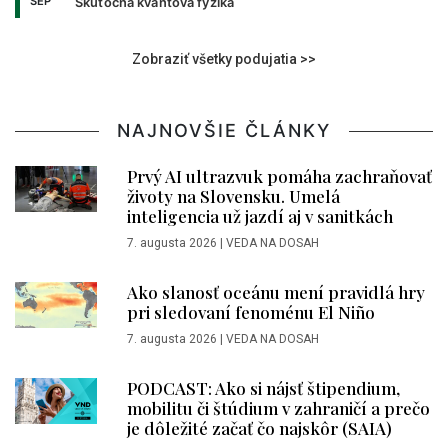
SEP
Skutočná kvantová fyzika
Zobraziť všetky podujatia >>
NAJNOVŠIE ČLÁNKY
Prvý AI ultrazvuk pomáha zachraňovať
životy na Slovensku. Umelá
inteligencia už jazdí aj v sanitkách
7. augusta 2026
|
VEDA NA DOSAH
Ako slanosť oceánu mení pravidlá hry
pri sledovaní fenoménu El Niño
7. augusta 2026
|
VEDA NA DOSAH
PODCAST: Ako si nájsť štipendium,
mobilitu či štúdium v zahraničí a prečo
je dôležité začať čo najskôr (SAIA)