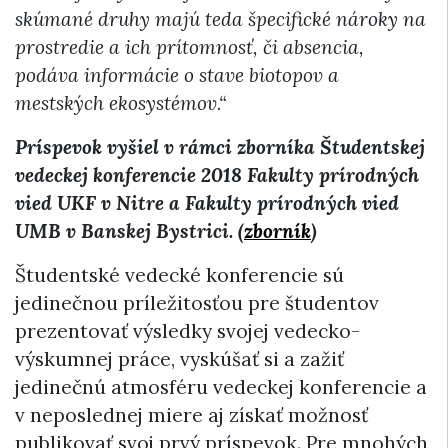
skúmané druhy majú teda špecifické nároky na
prostredie a ich prítomnosť, či absencia,
podáva informácie o stave biotopov a
mestských ekosystémov.“
Príspevok vyšiel v rámci zborníka Študentskej
vedeckej konferencie 2018 Fakulty prírodných
vied UKF v Nitre a Fakulty prírodných vied
UMB v Banskej Bystrici. (
zborník
)
Študentské vedecké konferencie sú
jedinečnou príležitosťou pre študentov
prezentovať výsledky svojej vedecko-
výskumnej práce, vyskúšať si a zažiť
jedinečnú atmosféru vedeckej konferencie a
v neposlednej miere aj získať možnosť
publikovať svoj prvý príspevok. Pre mnohých