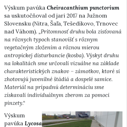
Výskum pavúka
Cheiracanthium punctorium
sa uskutočňoval od jari 2017 na Južnom
Slovensku (Nitra, Šaľa, Tešedíkovo, Trnovec
nad Váhom).
„Prítomnosť druhu bola zisťovaná
na rôznych typoch stanovíšť s rôznym
vegetačným zložením a rôznou mierou
antropickej disturbancie (kosba). Výskyt druhu
na lokalitách sme určovali vizuálne na základe
charakteristických znakov – zámotkov, ktoré si
zhotovujú juvenilné štádiá a dospelé samice.
Materiál na prípadnú determináciu sme
získavali individuálnym zberom za pomoci
pinzety.“
Výskum
pavúka
Lycosa