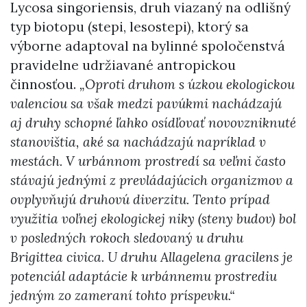
Lycosa singoriensis, druh viazaný na odlišný
typ biotopu (stepi, lesostepi), ktorý sa
výborne adaptoval na bylinné spoločenstvá
pravidelne udržiavané antropickou
činnosťou.
„Oproti druhom s úzkou ekologickou
valenciou sa však medzi pavúkmi nachádzajú
aj druhy schopné ľahko osídľovať novovzniknuté
stanovištia, aké sa nachádzajú napríklad v
mestách. V urbánnom prostredí sa veľmi často
stávajú jednými z prevládajúcich organizmov a
ovplyvňujú druhovú diverzitu. Tento prípad
využitia voľnej ekologickej niky (steny budov) bol
v posledných rokoch sledovaný u druhu
Brigittea civica. U druhu Allagelena gracilens je
potenciál adaptácie k urbánnemu prostrediu
jedným zo zameraní tohto príspevku.“