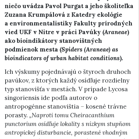
niečo uvádza Pavol Purgat a jeho školiteľka
Zuzana Krumpálová z Katedry ekológie
a environmentalistiky Fakulty prírodných
vied UKF v Nitre v práci Pavúky (
Araneae
)
ako bioindikátory stanovištných
podmienok mesta (
Spiders (Araneae) as
bioindicators of urban habitat conditions
).
Ich výskumy pojednávajú o štyroch druhoch
pavúkov, z ktorých každý osídľuje rozdielny
typ stanovišťa v mestách. V prípade Lycosa
singoriensis ide podľa autorov o
antropogénne stanovištia – kosené trávne
porasty.
„Naproti tomu Cheiracanthium
punctorium osídľuje lokality s nízkym stupňom
antropickej disturbancie, porastené vhodným