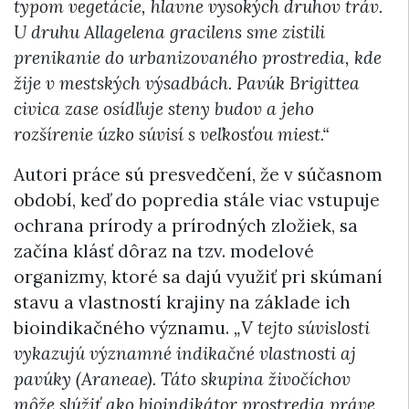
typom vegetácie, hlavne vysokých druhov tráv.
U druhu Allagelena gracilens sme zistili
prenikanie do urbanizovaného prostredia, kde
žije v mestských výsadbách. Pavúk Brigittea
civica zase osídľuje steny budov a jeho
rozšírenie úzko súvisí s veľkosťou miest.“
Autori práce sú presvedčení, že v súčasnom
období, keď do popredia stále viac vstupuje
ochrana prírody a prírodných zložiek, sa
začína klásť dôraz na tzv. modelové
organizmy, ktoré sa dajú využiť pri skúmaní
stavu a vlastností krajiny na základe ich
bioindikačného významu.
„V tejto súvislosti
vykazujú významné indikačné vlastnosti aj
pavúky (Araneae). Táto skupina živočíchov
môže slúžiť ako bioindikátor prostredia práve