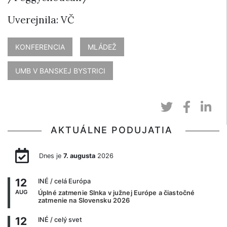
Uverejnila: VČ
KONFERENCIA
MLÁDEŽ
UMB V BANSKEJ BYSTRICI
AKTUÁLNE PODUJATIA
Dnes je
7. augusta
2026
12
INÉ
/ celá Európa
AUG
Úplné zatmenie Slnka v južnej Európe a čiastočné
zatmenie na Slovensku 2026
12
INÉ
/ celý svet