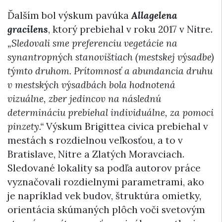
Ďalším bol výskum pavúka
Allagelena
gracilens
, ktorý prebiehal v roku 2017 v Nitre.
„Sledovali sme preferenciu vegetácie na
synantropných stanovištiach (mestskej výsadbe)
týmto druhom. Prítomnosť a abundancia druhu
v mestských výsadbách bola hodnotená
vizuálne, zber jedincov na následnú
determináciu prebiehal individuálne, za pomoci
pinzety.“
Výskum Brigittea civica prebiehal v
mestách s rozdielnou veľkosťou, a to v
Bratislave, Nitre a Zlatých Moravciach.
Sledované lokality sa podľa autorov práce
vyznačovali rozdielnymi parametrami, ako
je napríklad vek budov, štruktúra omietky,
orientácia skúmaných plôch voči svetovým