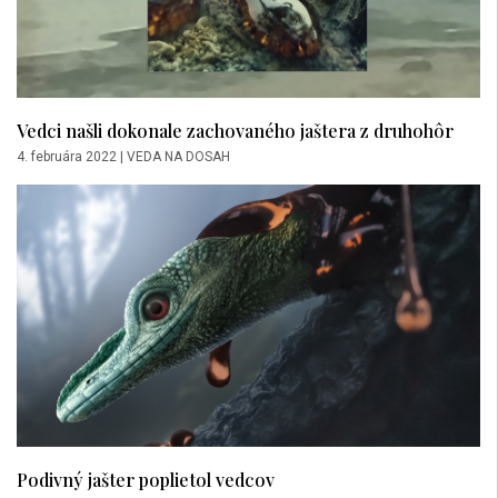
Vedci našli dokonale zachovaného jaštera z druhohôr
4. februára 2022
|
VEDA NA DOSAH
Podivný jašter poplietol vedcov