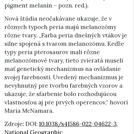
pigment melanín – pozn. red.).
Nová štúdia neočakávane ukazuje, že v
rôznych typoch peria majú melanozómy
rôzne tvary. „Farba peria dnešných vtákov je
silne spojená s tvarom melanozómu. Keďže
typy peria pterosaurov mali rôzne
melanozómové tvary, tieto zvieratá museli
mať genetický mechanizmus na ovládanie
svojej farebnosti. Uvedený mechanizmus je
nevyhnutný pre tvorbu farebných vzorov a
ukazuje, že sfarbenie bolo rozhodujúcou
vlastnosťou aj pre prvých operencov,” hovorí
Maria McNamara.
Zdroje: DOI:
10.1038/s41586-022-04622-3
,
National Geographic