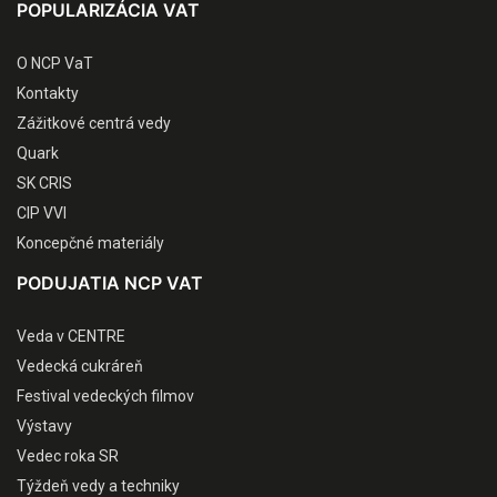
POPULARIZÁCIA VAT
O NCP VaT
Kontakty
Zážitkové centrá vedy
Quark
SK CRIS
CIP VVI
Koncepčné materiály
PODUJATIA NCP VAT
Veda v CENTRE
Vedecká cukráreň
Festival vedeckých filmov
Výstavy
Vedec roka SR
Týždeň vedy a techniky