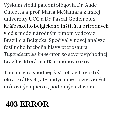
Výskum viedli paleontológovia Dr. Aude
Cincotta a prof. Maria McNamara z írskej
univerzity
UCC
a Dr. Pascal Godefroit z
Kráľovského belgického inštitútu prírodných
vied
s medzinárodným tímom vedcov z
Brazílie a Belgicka. Spočíval v novej analýze
fosílneho hrebeňa hlavy pterosaura
Tupandactylus imperator
zo severovýchodnej
Brazílie, ktorá má 115 miliónov rokov.
Tím na jeho spodnej časti objavil neostrý
okraj krátkych, ale nadýchane rozvetvených
drôtovitých pierok, podobných vlasom.