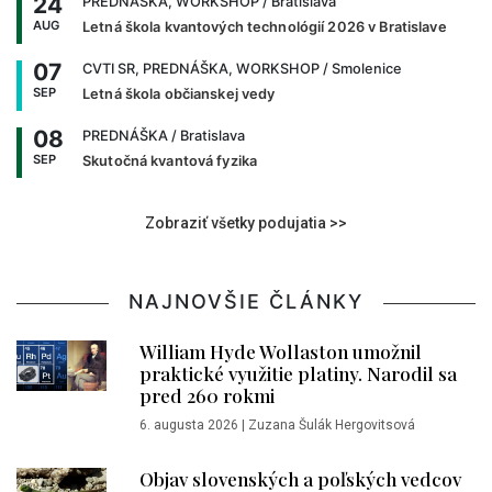
24
PREDNÁŠKA, WORKSHOP
/ Bratislava
AUG
Letná škola kvantových technológií 2026 v Bratislave
07
CVTI SR, PREDNÁŠKA, WORKSHOP
/ Smolenice
SEP
Letná škola občianskej vedy
08
PREDNÁŠKA
/ Bratislava
SEP
Skutočná kvantová fyzika
Zobraziť všetky podujatia >>
NAJNOVŠIE ČLÁNKY
William Hyde Wollaston umožnil
praktické využitie platiny. Narodil sa
pred 260 rokmi
6. augusta 2026
|
Zuzana Šulák Hergovitsová
Objav slovenských a poľských vedcov