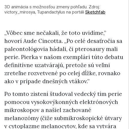
3D animácia s možnosťou zmeny pohľadu. Zdroj:
victory_mirosya, Tupandactylus na portáli
Sketchfab
„Vôbec sme nečakali, že toto uvidíme,”
hovorí Aude Cincotta. „Po celé desaťročia sa
paleontológovia hádali, či pterosaury mali
perie. Pierka v našom exemplári túto debatu
definitívne uzatvárajú, pretože sú veľmi
zreteľne rozvetvené po celej dĺžke, rovnako
ako v prípade dnešných vtákov.”
Po tomto zistení študoval vedecký tím perie
pomocou vysokovýkonných elektrónových
mikroskopov a našiel zachované
melanozómy (čiže submikroskopické útvary
v cytoplazme melanocytov, kde sa vytvára