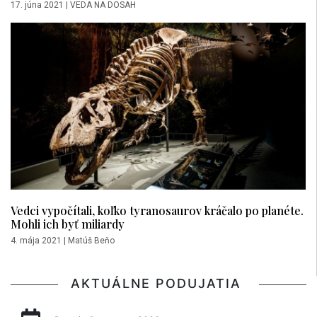
17. júna 2021
|
VEDA NA DOSAH
Vedci vypočítali, koľko tyranosaurov kráčalo po planéte.
Mohli ich byť miliardy
4. mája 2021
|
Matúš Beňo
AKTUÁLNE PODUJATIA