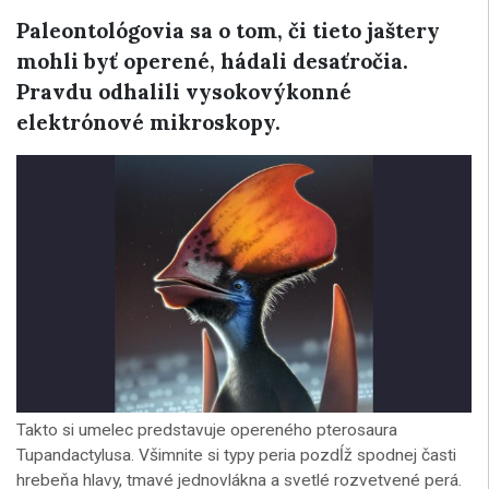
Paleontológovia sa o tom, či tieto jaštery
mohli byť operené, hádali desaťročia.
Pravdu odhalili vysokovýkonné
elektrónové mikroskopy.
Takto si umelec predstavuje opereného pterosaura
Tupandactylusa. Všimnite si typy peria pozdĺž spodnej časti
hrebeňa hlavy, tmavé jednovlákna a svetlé rozvetvené perá.