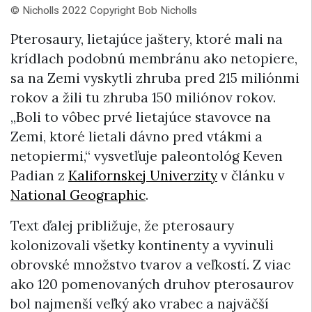
© Nicholls 2022 Copyright Bob Nicholls
Pterosaury, lietajúce jaštery, ktoré mali na
krídlach podobnú membránu ako netopiere,
sa na Zemi vyskytli zhruba pred 215 miliónmi
rokov a žili tu zhruba 150 miliónov rokov.
„Boli to vôbec prvé lietajúce stavovce na
Zemi, ktoré lietali dávno pred vtákmi a
netopiermi,“ vysvetľuje paleontológ Keven
Padian z
Kalifornskej Univerzity
v článku v
National Geographic
.
Text ďalej približuje, že pterosaury
kolonizovali všetky kontinenty a vyvinuli
obrovské množstvo tvarov a veľkostí. Z viac
ako 120 pomenovaných druhov pterosaurov
bol najmenší veľký ako vrabec a najväčší