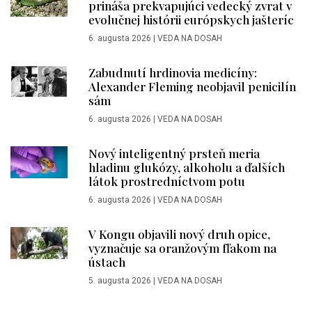
prináša prekvapujúci vedecký zvrat v
evolučnej histórii európskych jašteríc
6. augusta 2026
|
VEDA NA DOSAH
Zabudnutí hrdinovia medicíny:
Alexander Fleming neobjavil penicilín
sám
6. augusta 2026
|
VEDA NA DOSAH
Nový inteligentný prsteň meria
hladinu glukózy, alkoholu a ďalších
látok prostredníctvom potu
6. augusta 2026
|
VEDA NA DOSAH
V Kongu objavili nový druh opice,
vyznačuje sa oranžovým fľakom na
ústach
5. augusta 2026
|
VEDA NA DOSAH