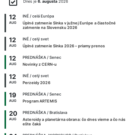
Dnes je
6. augusta
2026
12
INÉ
/ celá Európa
AUG
Úplné zatmenie Slnka v južnej Európe a čiastočné
zatmenie na Slovensku 2026
12
INÉ
/ celý svet
AUG
Úplné zatmenie Slnka 2026 – priamy prenos
12
PREDNÁŠKA
/ Senec
AUG
Novinky z CERN-u
12
INÉ
/ celý svet
AUG
Perzeidy 2026
19
PREDNÁŠKA
/ Senec
AUG
Program ARTEMIS
20
PREDNÁŠKA
/ Bratislava
AUG
Asteroidy a planetárna obrana: čo dnes vieme a čo nás
ešte čaká