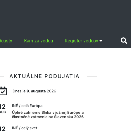
dcasty
Kam za vedou
Register vedcov
AKTUÁLNE PODUJATIA
Dnes je
9. augusta
2026
12
INÉ
/ celá Európa
AUG
Úplné zatmenie Slnka v južnej Európe a
čiastočné zatmenie na Slovensku 2026
12
INÉ
/ celý svet