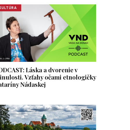
KULTÚRA
ODCAST: Láska a dvorenie v
inulosti. Vzťahy očami etnologičky
ataríny Nádaskej