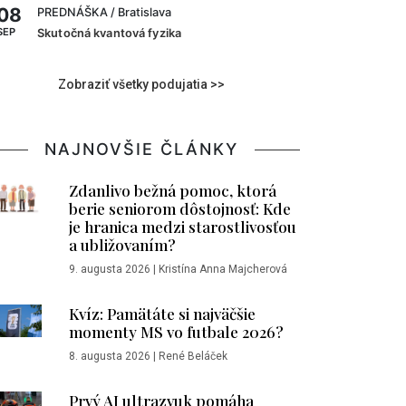
08
PREDNÁŠKA
/ Bratislava
SEP
Skutočná kvantová fyzika
Zobraziť všetky podujatia >>
NAJNOVŠIE ČLÁNKY
Zdanlivo bežná pomoc, ktorá
berie seniorom dôstojnosť: Kde
je hranica medzi starostlivosťou
a ubližovaním?
9. augusta 2026
|
Kristína Anna Majcherová
Kvíz: Pamätáte si najväčšie
momenty MS vo futbale 2026?
8. augusta 2026
|
René Beláček
Prvý AI ultrazvuk pomáha