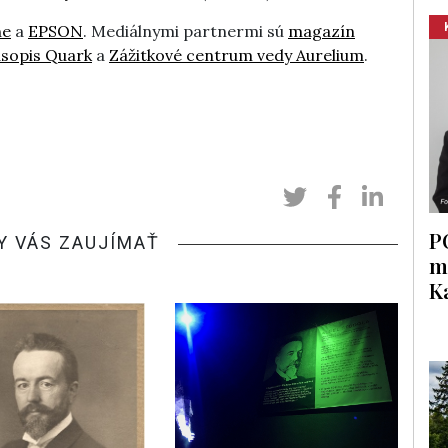
ne
a
EPSON
. Mediálnymi partnermi sú
magazín
sopis Quark
a
Zážitkové centrum vedy Aurelium
.
P
Y VÁS ZAUJÍMAŤ
m
K