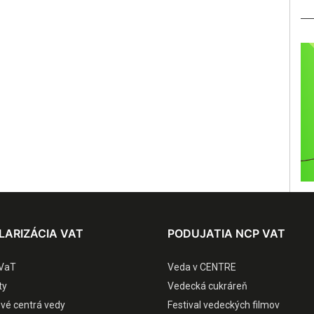
LARIZÁCIA VAT
PODUJATIA NCP VAT
VaT
Veda v CENTRE
ty
Vedecká cukráreň
ové centrá vedy
Festival vedeckých filmov