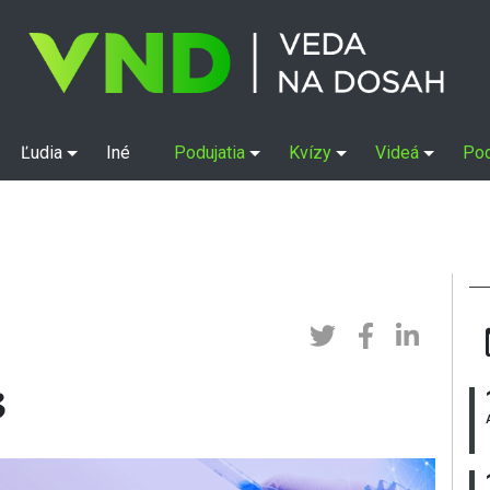
Ľudia
Iné
Podujatia
Kvízy
Videá
Po
3