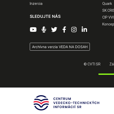
Inzercia
Quark
SK CRI
SLEDUJTE NÁS
CIP VVI
Koncep
Archívna verzia VEDA NA DOSAH
© CVTI SR
Zá