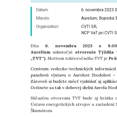
Dátum:
6. novembra 2023 0
Miesto:
Aurelium, Bojnická 
Organizátori:
CVTI SR,
NCP VaT pri CVTI SR
Dňa
6. novembra 2023 o 9.00 
Aurelium
uskutoční
otvorenie Týždňa 
„TVT“).
Mottom tohtoročného TVT je
Po k
Centrum vedecko-technických informácií 
panelovú výstavu o Aurelovi Stodolovi – 
Zároveň si budete môcť vyskúšať aj aplikáci
Ocitnete sa tak v dobovej dielni Aurela Sto
Súčasťou otvorenia TVT bude aj krátka 
Ústavu energetických strojov a zariadení 
Škumátom.