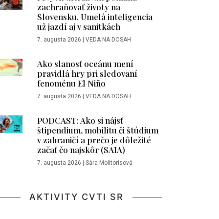
zachraňovať životy na
Slovensku. Umelá inteligencia
už jazdí aj v sanitkách
7. augusta 2026
|
VEDA NA DOSAH
Ako slanosť oceánu mení
pravidlá hry pri sledovaní
fenoménu El Niño
7. augusta 2026
|
VEDA NA DOSAH
PODCAST: Ako si nájsť
štipendium, mobilitu či štúdium
v zahraničí a prečo je dôležité
začať čo najskôr (SAIA)
7. augusta 2026
|
Sára Molitorisová
AKTIVITY CVTI SR