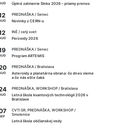
AUG
Úplné zatmenie Slnka 2026 – priamy prenos
12
PREDNÁŠKA
/ Senec
AUG
Novinky z CERN-u
12
INÉ
/ celý svet
AUG
Perzeidy 2026
19
PREDNÁŠKA
/ Senec
AUG
Program ARTEMIS
20
PREDNÁŠKA
/ Bratislava
AUG
Asteroidy a planetárna obrana: čo dnes vieme
a čo nás ešte čaká
24
PREDNÁŠKA, WORKSHOP
/ Bratislava
AUG
Letná škola kvantových technológií 2026 v
Bratislave
07
CVTI SR, PREDNÁŠKA, WORKSHOP
/
Smolenice
SEP
Letná škola občianskej vedy