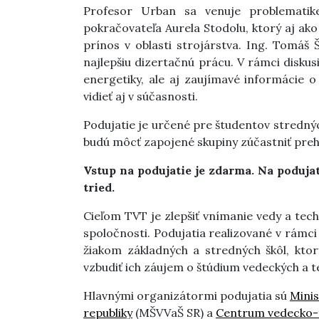
Profesor Urban sa venuje problematik
pokračovateľa Aurela Stodolu, ktorý aj ako
prínos v oblasti strojárstva. Ing. Tomáš
najlepšiu dizertačnú prácu. V rámci diskus
energetiky, ale aj zaujímavé informácie 
vidieť aj v súčasnosti.
Podujatie je určené pre študentov stredný
budú môcť zapojené skupiny zúčastniť preh
Vstup na podujatie je zdarma. Na podujat
tried.
Cieľom TVT je zlepšiť vnímanie vedy a tech
spoločnosti. Podujatia realizované v rámci 
žiakom základných a stredných škôl, ktor
vzbudiť ich záujem o štúdium vedeckých a te
Hlavnými organizátormi podujatia sú
Minis
republiky
(MŠVVaŠ SR) a
Centrum vedecko-t