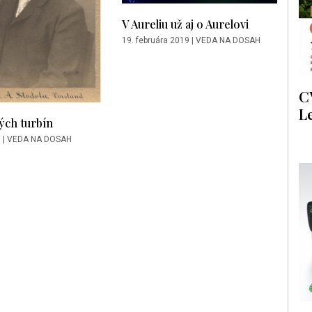
V Aureliu už aj o Aurelovi
19. februára 2019
|
VEDA NA DOSAH
C
L
ých turbín
9
|
VEDA NA DOSAH