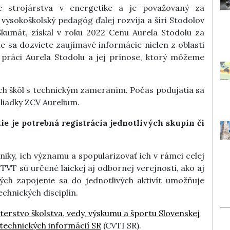
e strojárstva v energetike a je považovaný za
 vysokoškolský pedagóg ďalej rozvíja a šíri Stodolov
 Škumát, získal v roku 2022 Cenu Aurela Stodolu za
ie sa dozviete zaujímavé informácie nielen z oblasti
o práci Aurela Stodolu a jej prínose, ktorý môžeme
ch škôl s technickým zameraním. Počas podujatia sa
liadky ZCV Aurelium.
ie je potrebná registrácia jednotlivých skupín či
niky, ich významu a spopularizovať ich v rámci celej
TVT sú určené laickej aj odbornej verejnosti, ako aj
ých zapojenie sa do jednotlivých aktivít umožňuje
chnických disciplín.
terstvo školstva, vedy, výskumu a športu Slovenskej
echnických informácií SR
(CVTI SR).