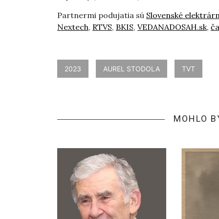
Partnermi podujatia sú
Slovenské elektrár
Nextech
,
RTVS
,
BKIS
,
VEDANADOSAH.sk
,
ča
2023
AUREL STODOLA
TVT
MOHLO B