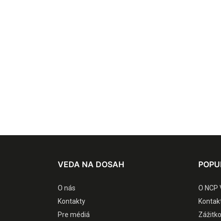
VEDA NA DOSAH
POPU
O nás
O NCP 
Kontakty
Kontak
Pre médiá
Zážitk