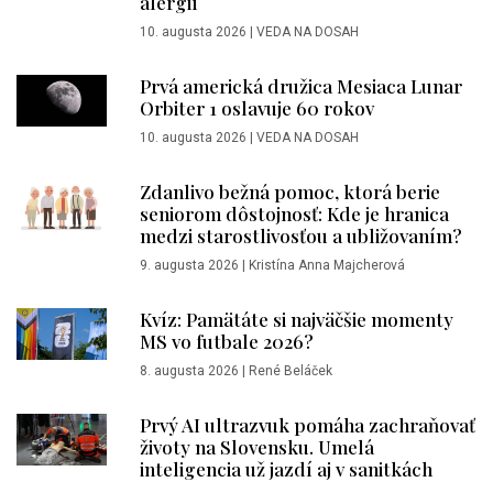
alergií
10. augusta 2026
|
VEDA NA DOSAH
Prvá americká družica Mesiaca Lunar
Orbiter 1 oslavuje 60 rokov
10. augusta 2026
|
VEDA NA DOSAH
Zdanlivo bežná pomoc, ktorá berie
seniorom dôstojnosť: Kde je hranica
medzi starostlivosťou a ubližovaním?
9. augusta 2026
|
Kristína Anna Majcherová
Kvíz: Pamätáte si najväčšie momenty
MS vo futbale 2026?
8. augusta 2026
|
René Beláček
Prvý AI ultrazvuk pomáha zachraňovať
životy na Slovensku. Umelá
inteligencia už jazdí aj v sanitkách