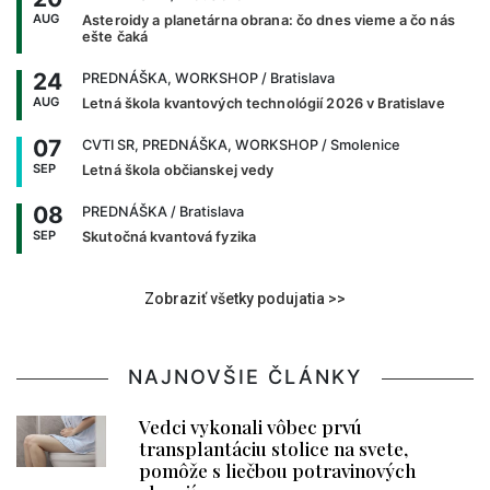
AUG
Asteroidy a planetárna obrana: čo dnes vieme a čo nás
ešte čaká
24
PREDNÁŠKA, WORKSHOP
/ Bratislava
AUG
Letná škola kvantových technológií 2026 v Bratislave
07
CVTI SR, PREDNÁŠKA, WORKSHOP
/ Smolenice
SEP
Letná škola občianskej vedy
08
PREDNÁŠKA
/ Bratislava
SEP
Skutočná kvantová fyzika
Zobraziť všetky podujatia >>
NAJNOVŠIE ČLÁNKY
Vedci vykonali vôbec prvú
transplantáciu stolice na svete,
pomôže s liečbou potravinových