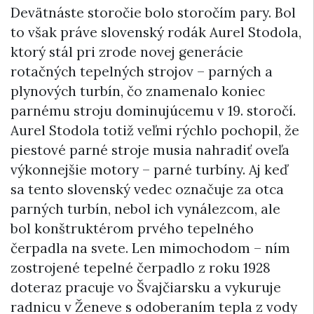
Devätnáste storočie bolo storočím pary. Bol
to však práve slovenský rodák Aurel Stodola,
ktorý stál pri zrode novej generácie
rotačných tepelných strojov – parných a
plynových turbín, čo znamenalo koniec
parnému stroju dominujúcemu v 19. storočí.
Aurel Stodola totiž veľmi rýchlo pochopil, že
piestové parné stroje musia nahradiť oveľa
výkonnejšie motory – parné turbíny. Aj keď
sa tento slovenský vedec označuje za otca
parných turbín, nebol ich vynálezcom, ale
bol konštruktérom prvého tepelného
čerpadla na svete. Len mimochodom – ním
zostrojené tepelné čerpadlo z roku 1928
doteraz pracuje vo Švajčiarsku a vykuruje
radnicu v Ženeve s odoberaním tepla z vody