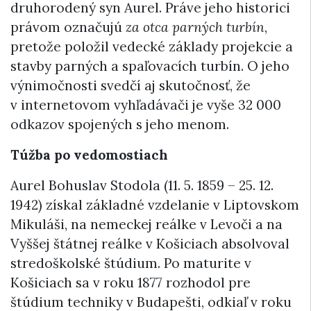
druhorodený syn Aurel. Práve jeho historici
právom označujú
za otca parných turbín
,
pretože položil vedecké základy projekcie a
stavby parných a spaľovacích turbín. O jeho
výnimočnosti svedčí aj skutočnosť, že
v internetovom vyhľadávači je vyše 32 000
odkazov spojených s jeho menom.
Túžba po vedomostiach
Aurel Bohuslav Stodola (11. 5. 1859 – 25. 12.
1942) získal základné vzdelanie v Liptovskom
Mikuláši, na nemeckej reálke v Levoči a na
Vyššej štátnej reálke v Košiciach absolvoval
stredoškolské štúdium. Po maturite v
Košiciach sa v roku 1877 rozhodol pre
štúdium techniky v Budapešti, odkiaľ v roku