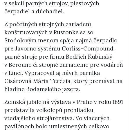
v sekcii parných strojov, piestových
čerpadiel a dúchadiel.
Z početných strojných zariadení
konštruovaných v Rustonke sa so
Stodolovým menom spája najmä čerpadlo
pre Javorno systému Corliss-Compound,
parné stroje pre firmu Bedřich Kubinský
v Beroune či strojné zariadenie pre vodáreň
v Linci. Vypracoval aj návrh parníka
Cisárovná Mária Terézia, ktorý premával na
hladine Bodamského jazera.
Zemská jubilejná výstava v Prahe v roku 1891
predstavila veľkolepú prehliadku
vtedajšieho strojárenstva. Vo viacerých
pavilónoch bolo umiestnených celkovo