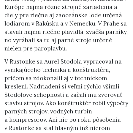
Európe najmä rôzne strojné zariadenia a
diely pre riečne aj zaoceánske lode určená
lodiarom v Rakúsku a v Nemecku. V Prahe sa
stavali najmä riečne plavidlá, zväčša parníky,
no vyrábali sa tu aj parné stroje určené
nielen pre paroplavbu.
V Rustonke sa Aurel Stodola vypracoval na
vynikajúceho technika a konštruktéra,
pričom sa zdokonalil aj v technickom
kreslení. Nadriadení si veľmi rýchlo všimli
Stodolove schopnosti a začali mu zverovať
stavbu strojov. Ako konštruktér robil výpočty
parných strojov, vodných turbín
a kompresorov. Ani nie po roku pôsobenia
v Rustonke sa stal hlavným inžinierom