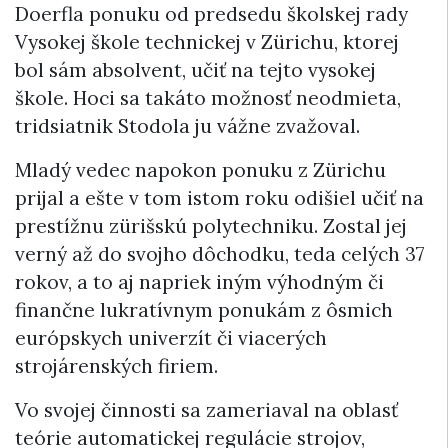
Doerfla ponuku od predsedu školskej rady
Vysokej škole technickej v Zürichu, ktorej
bol sám absolvent, učiť na tejto vysokej
škole. Hoci sa takáto možnosť neodmieta,
tridsiatnik Stodola ju vážne zvažoval.
Mladý vedec napokon ponuku z Zürichu
prijal a ešte v tom istom roku odišiel učiť na
prestížnu zürišskú polytechniku. Zostal jej
verný až do svojho dôchodku, teda celých 37
rokov, a to aj napriek iným výhodným či
finančne lukratívnym ponukám z ôsmich
európskych univerzít či viacerých
strojárenských firiem.
Vo svojej činnosti sa zameriaval na oblasť
teórie automatickej regulácie strojov,