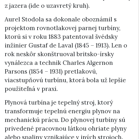
z jazera (ide o uzavretý kruh).
Aurel Stodola sa dokonale oboznámil s
projektom rovnotlakovej parnej turbíny,
ktorú si v roku 1883 patentoval švédsky
inžinier Gustaf de Laval (1845 – 1913). Len o
rok neskôr skonštruoval britsko-írsky
vynálezca a technik Charles Algernon
Parsons (1854 – 1931) pretlakovú,
viacstupňovú turbínu, ktorá bola už lepšie
použiteľná v praxi.
Plynová turbína je tepelný stroj, ktorý
transformuje tepelnú energiu plynov na
mechanickú prácu. Do plynovej turbíny sú
privedené pracovnou látkou ohriate plyny
alebo spaliny vznikajúce v iných strojoch.