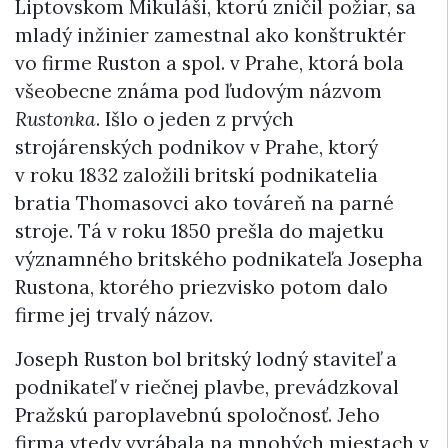
Liptovskom Mikuláši, ktorú zničil požiar, sa
mladý inžinier zamestnal ako konštruktér
vo firme Ruston a spol. v Prahe, ktorá bola
všeobecne známa pod ľudovým názvom
Rustonka
. Išlo o jeden z prvých
strojárenských podnikov v Prahe, ktorý
v roku 1832 založili britskí podnikatelia
bratia Thomasovci ako továreň na parné
stroje. Tá v roku 1850 prešla do majetku
významného britského podnikateľa Josepha
Rustona, ktorého priezvisko potom dalo
firme jej trvalý názov.
Joseph Ruston bol britský lodný staviteľ a
podnikateľ v riečnej plavbe, prevádzkoval
Pražskú paroplavebnú spoločnosť. Jeho
firma vtedy vyrábala na mnohých miestach v