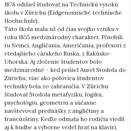
1878 odišiel študovať na Technickú vysokú
školu v Zürichu (Eidgenossische technische
Hochschule).
Táto škola mala už od čias svojho vzniku v
roku 1855 medzinárodný charakter. Pôsobili
tu Nemci, Angličania, Američania, profesori z
vtedajšieho cárskeho Ruska, z Rakúsko-
Uhorska. Aj zloženie študentov bolo
medzinárodné – keď prišiel Aurel Stodola do
Zürichu, viac ako polovica študentov
techniky bola zo zahraničia. V Zürichu
študoval Stodola metafyziku, logiku,
psychológiu, geometriu a súčasne
navštevoval prednášky z angličtiny a
francúzštiny. Keďže odmala ho rodičia viedli
aj k hudbe a výborne vedel hrať na klavíri,