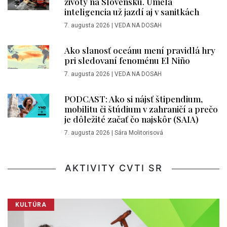
životy na Slovensku. Umelá
inteligencia už jazdí aj v sanitkách
7. augusta 2026
|
VEDA NA DOSAH
Ako slanosť oceánu mení pravidlá hry
pri sledovaní fenoménu El Niño
7. augusta 2026
|
VEDA NA DOSAH
PODCAST: Ako si nájsť štipendium,
mobilitu či štúdium v zahraničí a prečo
je dôležité začať čo najskôr (SAIA)
7. augusta 2026
|
Sára Molitorisová
AKTIVITY CVTI SR
KULTÚRA