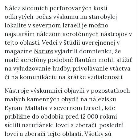
Nález siedmich perforovaných kostí
odkrytých počas výskumu na starobylej
lokalite v severnom Izraeli je možno
najstarším nálezom aerofónnych nástrojov v
tejto oblasti. Vedci v štúdii uverejnenej v
magazíne
Nature
vyjadrili domnienku, že
malé aerofóny podobné flautám mohli slúžiť
na vyludzovanie hudby, privolávanie vtáctva
či na komunikáciu na krátke vzdialenosti.
Nástroje výskumníci objavili v pozostatkoch
malých kamenných obydlí na nálezisku
Eynan-Mallaha v severnom Izraeli, kde
približne do obdobia pred 12 000 rokmi
sídlili natufiánski lovci a zberači, poslední
lovci a zberači tejto oblasti. Všetky sú