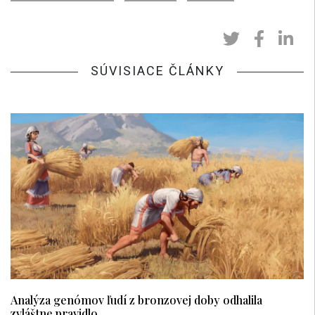
SÚVISIACE ČLÁNKY
Analýza genómov ľudí z bronzovej doby odhalila
zvláštne pravidlo