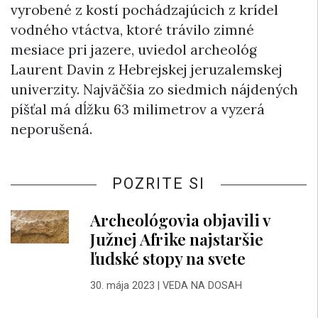
vyrobené z kostí pochádzajúcich z krídel
vodného vtáctva, ktoré trávilo zimné
mesiace pri jazere, uviedol archeológ
Laurent Davin z Hebrejskej jeruzalemskej
univerzity. Najväčšia zo siedmich nájdených
píšťal má dĺžku 63 milimetrov a vyzerá
neporušená.
POZRITE SI
Archeológovia objavili v
Južnej Afrike najstaršie
ľudské stopy na svete
30. mája 2023
|
VEDA NA DOSAH