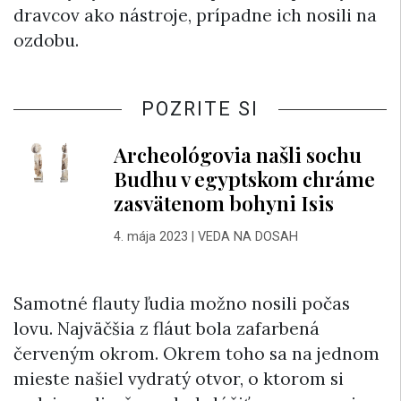
dravcov ako nástroje, prípadne ich nosili na
ozdobu.
POZRITE SI
Archeológovia našli sochu
Budhu v egyptskom chráme
zasvätenom bohyni Isis
4. mája 2023
|
VEDA NA DOSAH
Samotné flauty ľudia možno nosili počas
lovu. Najväčšia z fláut bola zafarbená
červeným okrom. Okrem toho sa na jednom
mieste našiel vydratý otvor, o ktorom si