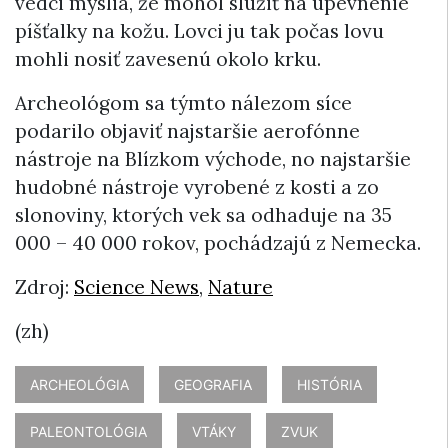
vedci myslia, že mohol slúžiť na upevnenie
píšťalky na kožu. Lovci ju tak počas lovu
mohli nosiť zavesenú okolo krku.
Archeológom sa týmto nálezom síce
podarilo objaviť najstaršie aerofónne
nástroje na Blízkom východe, no najstaršie
hudobné nástroje vyrobené z kosti a zo
slonoviny, ktorých vek sa odhaduje na 35
000 – 40 000 rokov, pochádzajú z Nemecka.
Zdroj:
Science News
,
Nature
(zh)
ARCHEOLÓGIA
GEOGRAFIA
HISTÓRIA
PALEONTOLÓGIA
VTÁKY
ZVUK