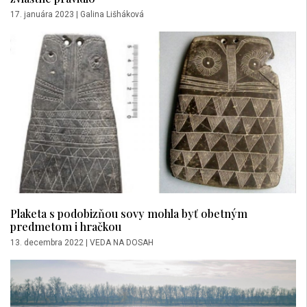
17. januára 2023
|
Galina Lišháková
Plaketa s podobizňou sovy mohla byť obetným
predmetom i hračkou
13. decembra 2022
|
VEDA NA DOSAH