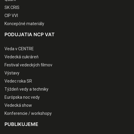
SK CRIS
CIP VVI
Koncepčné materiály
PODUJATIA NCP VAT
Veda v CENTRE
Vedecká cukráreň
Festival vedeckých filmov
Výstavy
Vedec roka SR
Týždeň vedy a techniky
Európska noc vedy
Vedecká show
Konferencie / workshopy
PUBLIKUJEME