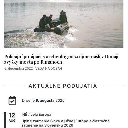
Policajní potápači s archeológmi zrejme našli v Dunaji
zvyšky mosta po Rimanoch
6. decembra 2022
|
VEDA NA DOSAH
AKTUÁLNE PODUJATIA
Dnes je
9. augusta
2026
12
INÉ
/ celá Európa
AUG
Úplné zatmenie Slnka v južnej Európe a čiastočné
zatmenie na Slovensku 2026