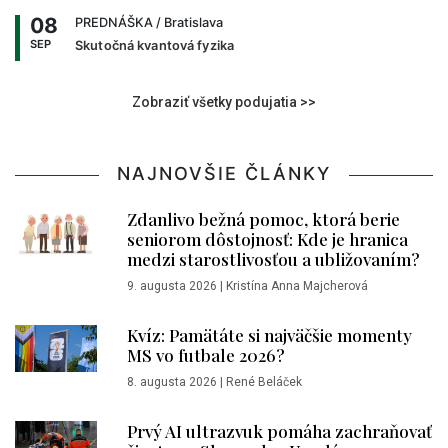
08
PREDNÁŠKA
/ Bratislava
SEP
Skutočná kvantová fyzika
Zobraziť všetky podujatia >>
NAJNOVŠIE ČLÁNKY
Zdanlivo bežná pomoc, ktorá berie
seniorom dôstojnosť: Kde je hranica
medzi starostlivosťou a ubližovaním?
9. augusta 2026
|
Kristína Anna Majcherová
Kvíz: Pamätáte si najväčšie momenty
MS vo futbale 2026?
8. augusta 2026
|
René Beláček
Prvý AI ultrazvuk pomáha zachraňovať