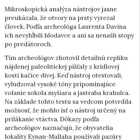
Mikroskopická analýza nástrojov jasne
preukázala, že otvory na prsty vyrezal
človek. Podľa archeológa Laurenta Davina
ich nevyhĺbili hlodavce a ani sa nenašli stopy
po predátoroch.
Tím archeológov zhotovil detailnú repliku
nájdenej paleolitickej píšťaly z krídlovej
kosti kačice divej. Keď nástroj otestovali,
vyludzoval vysoké tóny pripomínajúce
volanie sokola myšiara a jastraba krahulca.
Na základe tohto testu sa vedcom potvrdila
možnosť, že mohlo ísť o nástroj určený na
prilákanie vtáctva. Dôkazy podľa
archeológov naznačujú, že obyvatelia
lokality Eynan-Mallaha používali pazúry