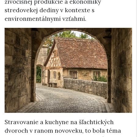
živočíšnej produkcie a ekonomiky
stredovekej dediny v kontexte s
environmentálnymi vzťahmi.
Stravovanie a kuchyne na šľachtických
dvoroch v ranom novoveku, to bola téma