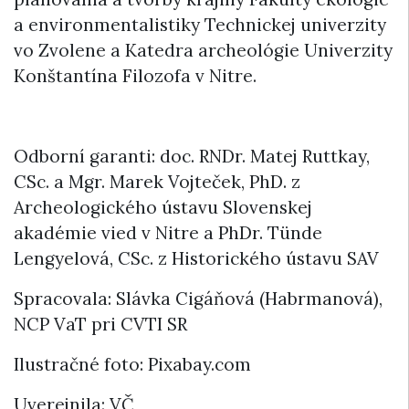
a environmentalistiky Technickej univerzity
vo Zvolene a Katedra archeológie Univerzity
Konštantína Filozofa v Nitre.
Odborní garanti: doc. RNDr. Matej Ruttkay,
CSc. a Mgr. Marek Vojteček, PhD. z
Archeologického ústavu Slovenskej
akadémie vied v Nitre a PhDr. Tünde
Lengyelová, CSc. z Historického ústavu SAV
Spracovala: Slávka Cigáňová (Habrmanová),
NCP VaT pri CVTI SR
Ilustračné foto: Pixabay.com
Uverejnila: VČ