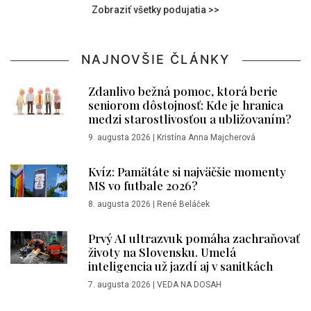
Zobraziť všetky podujatia >>
NAJNOVŠIE ČLÁNKY
Zdanlivo bežná pomoc, ktorá berie
seniorom dôstojnosť: Kde je hranica
medzi starostlivosťou a ubližovaním?
9. augusta 2026
|
Kristína Anna Majcherová
Kvíz: Pamätáte si najväčšie momenty
MS vo futbale 2026?
8. augusta 2026
|
René Beláček
Prvý AI ultrazvuk pomáha zachraňovať
životy na Slovensku. Umelá
inteligencia už jazdí aj v sanitkách
7. augusta 2026
|
VEDA NA DOSAH