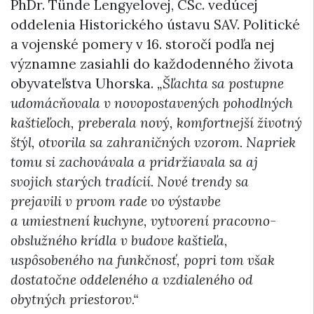
PhDr. Tünde Lengyelovej, CSc. vedúcej
oddelenia Historického ústavu SAV. Politické
a vojenské pomery v 16. storočí podľa nej
významne zasiahli do každodenného života
obyvateľstva Uhorska.
„Šľachta sa postupne
udomácňovala v novopostavených pohodlných
kaštieľoch, preberala nový, komfortnejší životný
štýl, otvorila sa zahraničných vzorom. Napriek
tomu si zachovávala a pridržiavala sa aj
svojich starých tradícií. Nové trendy sa
prejavili v prvom rade vo výstavbe
a umiestnení kuchyne, vytvorení pracovno-
obslužného krídla v budove kaštieľa,
uspôsobeného na funkčnosť, popri tom však
dostatočne oddeleného a vzdialeného od
obytných priestorov.“