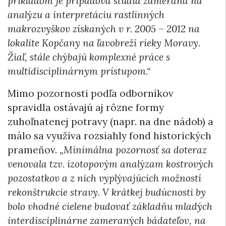
príkladom je prípadová štúdia zameraná na
analýzu a interpretáciu rastlinných
makrozvyškov získaných v r. 2005 – 2012 na
lokalite Kopčany na ľavobreží rieky Moravy.
Žiaľ, stále chýbajú komplexné práce s
multidisciplinárnym prístupom.“
Mimo pozornosti podľa odborníkov
spravidla ostávajú aj rôzne formy
zuhoľnatenej potravy (napr. na dne nádob) a
málo sa využíva rozsiahly fond historických
prameňov.
„Minimálna pozornosť sa doteraz
venovala tzv. izotopovým analýzam kostrových
pozostatkov a z nich vyplývajúcich možností
rekonštrukcie stravy. V krátkej budúcnosti by
bolo vhodné cielene budovať základňu mladých
interdisciplinárne zameraných bádateľov, na