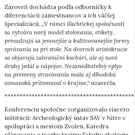
Zároveň dochádza podľa odborníčky k
diferenciácii zamestnancov a ich väčšej
špecializácii.
„V rámci šľachtickej spoločnosti
sa vytvára nový model stolovania, etikety,
presadzujú sa jemnejšie a kultivovanejšie formy
správania sa pri stole. Na dvoroch aristokracie
sa objavujú zahraniční kuchári, ale aj nové
druhy jedál a nápojov. Nezanedbateľný vplyv
na premeny stravovania mala aj dlhodobá
osmanská prítomnosť v krajine,“
uzavrela.
*******************************************
Konferenciu spoločne zorganizovalo viacero
inštitúcií: Archeologický ústav SAV v Nitre v
spolupráci s mestom Zvolen, Katedra
plánovania a tvorby krajiny Fakulty ekológie