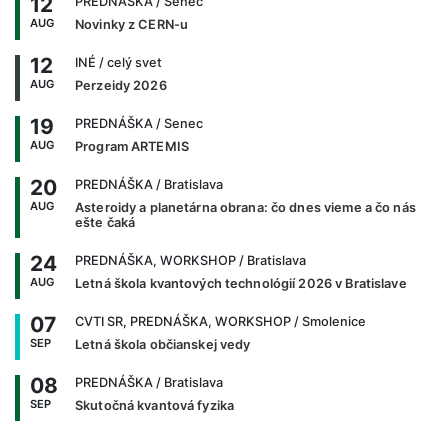
12
PREDNÁŠKA
/ Senec
AUG
Novinky z CERN-u
12
INÉ
/ celý svet
AUG
Perzeidy 2026
19
PREDNÁŠKA
/ Senec
AUG
Program ARTEMIS
20
PREDNÁŠKA
/ Bratislava
AUG
Asteroidy a planetárna obrana: čo dnes vieme a čo nás
ešte čaká
24
PREDNÁŠKA, WORKSHOP
/ Bratislava
AUG
Letná škola kvantových technológií 2026 v Bratislave
07
CVTI SR, PREDNÁŠKA, WORKSHOP
/ Smolenice
SEP
Letná škola občianskej vedy
08
PREDNÁŠKA
/ Bratislava
SEP
Skutočná kvantová fyzika