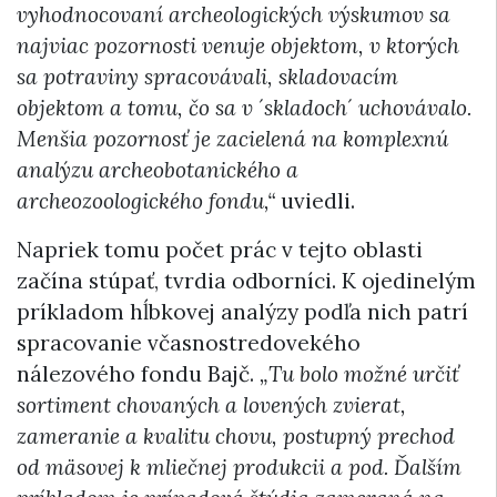
vyhodnocovaní archeologických výskumov sa
najviac pozornosti venuje objektom, v ktorých
sa potraviny spracovávali, skladovacím
objektom a tomu, čo sa v ´skladoch´ uchovávalo.
Menšia pozornosť je zacielená na komplexnú
analýzu archeobotanického a
archeozoologického fondu,“
uviedli.
Napriek tomu počet prác v tejto oblasti
začína stúpať, tvrdia odborníci. K ojedinelým
príkladom hĺbkovej analýzy podľa nich patrí
spracovanie včasnostredovekého
nálezového fondu Bajč.
„Tu bolo možné určiť
sortiment chovaných a lovených zvierat,
zameranie a kvalitu chovu, postupný prechod
od mäsovej k mliečnej produkcii a pod. Ďalším