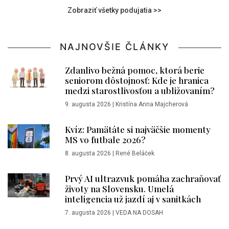
Zobraziť všetky podujatia >>
NAJNOVŠIE ČLÁNKY
Zdanlivo bežná pomoc, ktorá berie
seniorom dôstojnosť: Kde je hranica
medzi starostlivosťou a ubližovaním?
9. augusta 2026
|
Kristína Anna Majcherová
Kvíz: Pamätáte si najväčšie momenty
MS vo futbale 2026?
8. augusta 2026
|
René Beláček
Prvý AI ultrazvuk pomáha zachraňovať
životy na Slovensku. Umelá
inteligencia už jazdí aj v sanitkách
7. augusta 2026
|
VEDA NA DOSAH