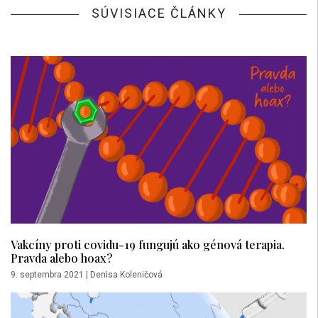
SÚVISIACE ČLÁNKY
Vakcíny proti covidu-19 fungujú ako génová terapia.
Pravda alebo hoax?
9. septembra 2021
|
Denisa Koleničová