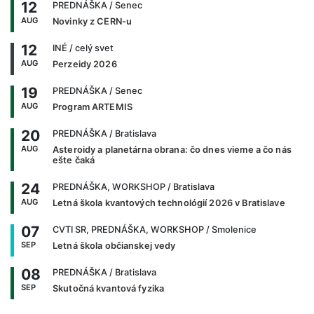
12
PREDNÁŠKA
/ Senec
AUG
Novinky z CERN-u
12
INÉ
/ celý svet
AUG
Perzeidy 2026
19
PREDNÁŠKA
/ Senec
AUG
Program ARTEMIS
20
PREDNÁŠKA
/ Bratislava
AUG
Asteroidy a planetárna obrana: čo dnes vieme a čo nás
ešte čaká
24
PREDNÁŠKA, WORKSHOP
/ Bratislava
AUG
Letná škola kvantových technológií 2026 v Bratislave
07
CVTI SR, PREDNÁŠKA, WORKSHOP
/ Smolenice
SEP
Letná škola občianskej vedy
08
PREDNÁŠKA
/ Bratislava
SEP
Skutočná kvantová fyzika