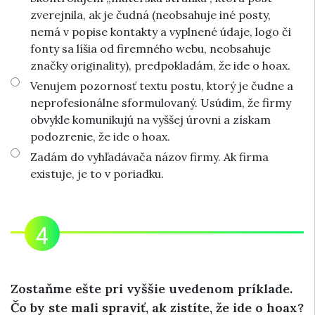
zverejnila, ak je čudná (neobsahuje iné posty,
nemá v popise kontakty a vyplnené údaje, logo či
fonty sa líšia od firemného webu, neobsahuje
značky originality), predpokladám, že ide o hoax.
Venujem pozornosť textu postu, ktorý je čudne a
neprofesionálne sformulovaný. Usúdim, že firmy
obvykle komunikujú na vyššej úrovni a získam
podozrenie, že ide o hoax.
Zadám do vyhľadávača názov firmy. Ak firma
existuje, je to v poriadku.
Zostaňme ešte pri vyššie uvedenom príklade.
Čo by ste mali spraviť, ak zistíte, že ide o hoax?