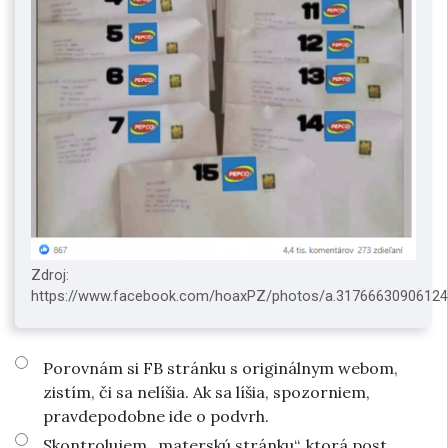
Zdroj:
https://www.facebook.com/hoaxPZ/photos/a.3176663090612
Porovnám si FB stránku s originálnym webom,
zistím, či sa nelíšia. Ak sa líšia, spozorniem,
pravdepodobne ide o podvrh.
Skontrolujem „materskú stránku“, ktorá post