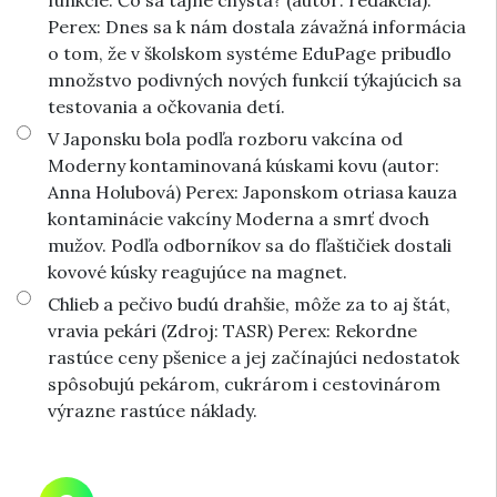
funkcie. Čo sa tajne chystá? (autor: redakcia).
Perex: Dnes sa k nám dostala závažná informácia
o tom, že v školskom systéme EduPage pribudlo
množstvo podivných nových funkcií týkajúcich sa
testovania a očkovania detí.
V Japonsku bola podľa rozboru vakcína od
Moderny kontaminovaná kúskami kovu (autor:
Anna Holubová) Perex: Japonskom otriasa kauza
kontaminácie vakcíny Moderna a smrť dvoch
mužov. Podľa odborníkov sa do fľaštičiek dostali
kovové kúsky reagujúce na magnet.
Chlieb a pečivo budú drahšie, môže za to aj štát,
vravia pekári (Zdroj: TASR) Perex: Rekordne
rastúce ceny pšenice a jej začínajúci nedostatok
spôsobujú pekárom, cukrárom i cestovinárom
výrazne rastúce náklady.