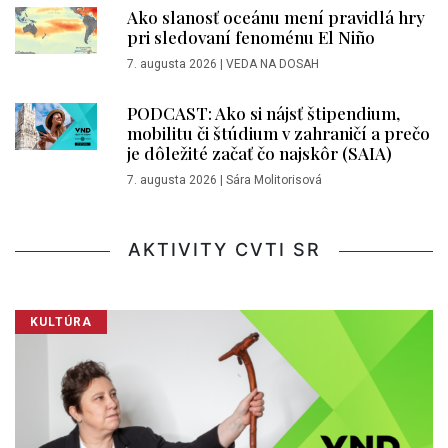
Ako slanosť oceánu mení pravidlá hry
pri sledovaní fenoménu El Niño
7. augusta 2026
|
VEDA NA DOSAH
PODCAST: Ako si nájsť štipendium,
mobilitu či štúdium v zahraničí a prečo
je dôležité začať čo najskôr (SAIA)
7. augusta 2026
|
Sára Molitorisová
AKTIVITY CVTI SR
KULTÚRA