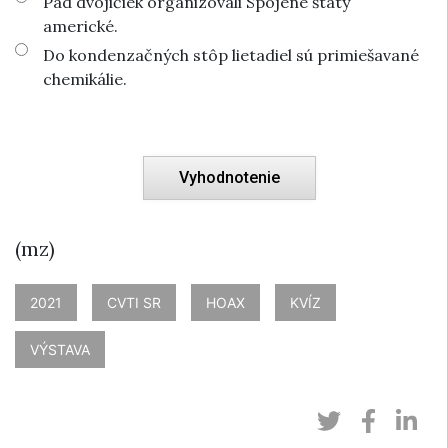
Pád dvojičiek organizovali Spojené štáty
americké.
Do kondenzačných stôp lietadiel sú primiešavané
chemikálie.
(mz)
2021
CVTI SR
HOAX
KVÍZ
VÝSTAVA