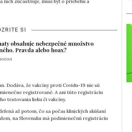
 nich zúčastňuje, musí byť o priebehu a
OZRITE SI
aty obsahuje nebezpečné množstvo
ného. Pravda alebo hoax?
eničová
n. Dodáva, že vakcíny proti Covidu-19 nie sú
dmienečne registrované. A ani túto registráciu
o testovania lieku či vakcíny.
elená až potom, čo sa počas klinických skúšaní
odom, na Slovensku má podmienečnú registráciu