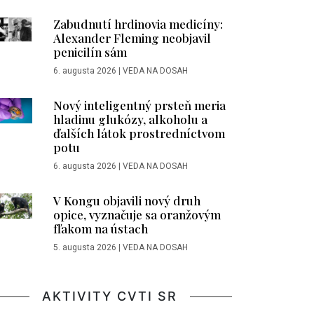
Zabudnutí hrdinovia medicíny:
Alexander Fleming neobjavil
penicilín sám
6. augusta 2026
|
VEDA NA DOSAH
Nový inteligentný prsteň meria
hladinu glukózy, alkoholu a
ďalších látok prostredníctvom
potu
6. augusta 2026
|
VEDA NA DOSAH
V Kongu objavili nový druh
opice, vyznačuje sa oranžovým
fľakom na ústach
5. augusta 2026
|
VEDA NA DOSAH
AKTIVITY CVTI SR