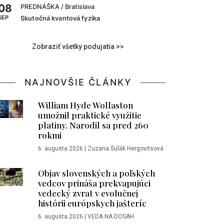
08
PREDNÁŠKA
/ Bratislava
SEP
Skutočná kvantová fyzika
Zobraziť všetky podujatia >>
NAJNOVŠIE ČLÁNKY
William Hyde Wollaston
umožnil praktické využitie
platiny. Narodil sa pred 260
rokmi
6. augusta 2026
|
Zuzana Šulák Hergovitsová
Objav slovenských a poľských
vedcov prináša prekvapujúci
vedecký zvrat v evolučnej
histórii európskych jašteríc
6. augusta 2026
|
VEDA NA DOSAH