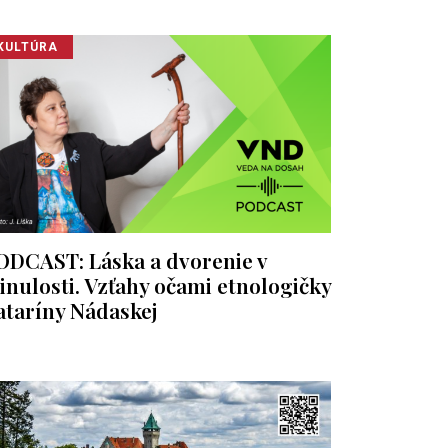
KULTÚRA
ODCAST: Láska a dvorenie v
inulosti. Vzťahy očami etnologičky
ataríny Nádaskej