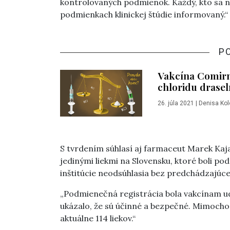
kontrolovaných podmienok. Každý, kto sa na
podmienkach klinickej štúdie informovaný.“
P
Vakcína Comirn
chloridu drasel
26. júla 2021
|
Denisa Kol
S tvrdením súhlasí aj farmaceut Marek Kaja
jedinými liekmi na Slovensku, ktoré boli po
inštitúcie neodsúhlasia bez predchádzajúceh
„Podmienečná registrácia bola vakcínam ud
ukázalo, že sú účinné a bezpečné. Mimoch
aktuálne 114 liekov.“