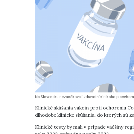
Na Slovensku nezaočkovali zdravotníci nikoho placebom, 
Klinické skúšania vakcín proti ochoreniu Co
dlhodobé klinické skúšania, do ktorých sú z
Klinické testy by mali v prípade väčšiny re
roka 2022, prípadne v roku 2023.