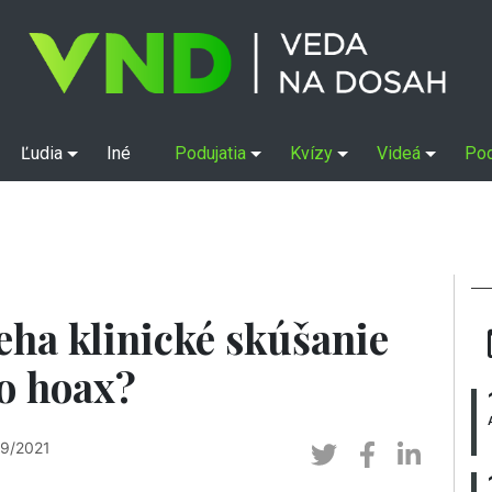
Ľudia
Iné
Podujatia
Kvízy
Videá
Po
eha klinické skúšanie
bo hoax?
 9/2021