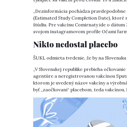
„Dezinformácia pochádza pravdepodobne 
(Estimated Study Completion Date), ktoré
štúdiu. Pre vakcínu Comirnaty ide o dátum 
svojom instagramovom profile Očami farm
Nikto nedostal placebo
ŠUKL odmieta tvrdenie, že by na Slovensku p
„V Slovenskej republike prebieha očkovanie
agentúre a neregistrovanou vakcínou Sputnik
ktorom je uvedený názov vakcíny a výrobná 
byť „zaočkovaní“ placebom, teda vakcínou, 