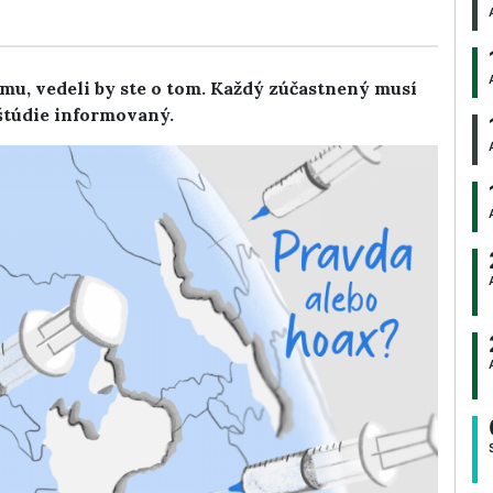
mu, vedeli by ste o tom. Každý zúčastnený musí
štúdie informovaný.