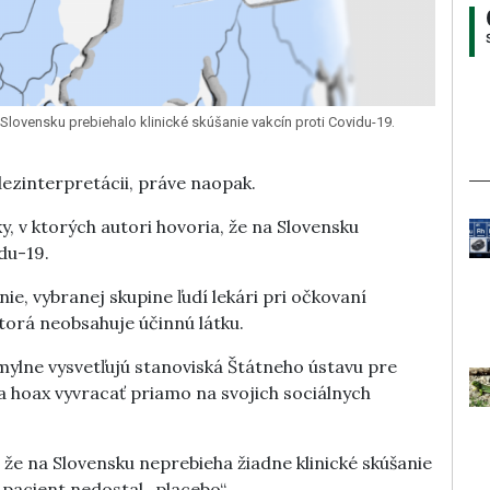
a Slovensku prebiehalo klinické skúšanie vakcín proti Covidu-19.
dezinterpretácii, práve naopak.
ky, v ktorých autori hovoria, že na Slovensku
du-19.
ie, vybranej skupine ľudí lekári pri očkovaní
ktorá neobsahuje účinnú látku.
mylne vysvetľujú stanoviská Štátneho ústavu pre
dla hoax vyvracať priamo na svojich sociálnych
 že na Slovensku neprebieha žiadne klinické skúšanie
 pacient nedostal „placebo“.