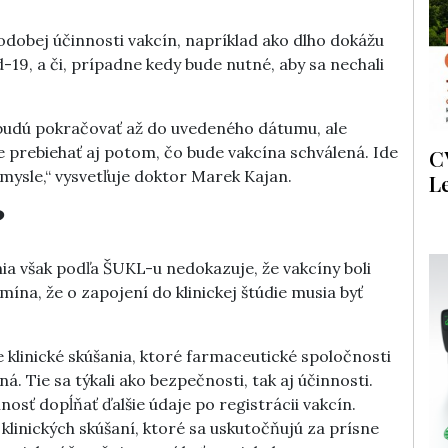
dobej účinnosti vakcín, napríklad ako dlho dokážu
19, a či, prípadne kedy bude nutné, aby sa nechali
 budú pokračovať až do uvedeného dátumu, ale
e prebiehať aj potom, čo bude vakcína schválená. Ide
C
ysle,“ vysvetľuje doktor Marek Kajan.
L
?
nia však podľa ŠUKL-u nedokazuje, že vakcíny boli
ína, že o zapojení do klinickej štúdie musia byť
e klinické skúšania, ktoré farmaceutické spoločnosti
á. Tie sa týkali ako bezpečnosti, tak aj účinnosti.
osť dopĺňať ďalšie údaje po registrácii vakcín.
 klinických skúšaní, ktoré sa uskutočňujú za prísne