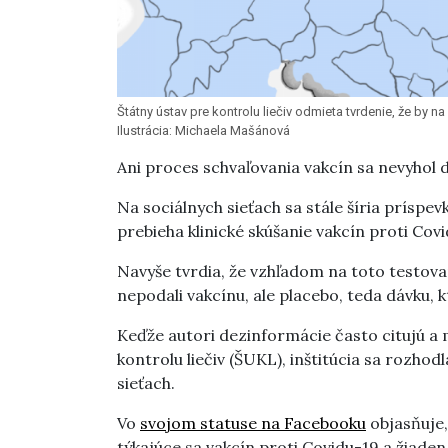
Štátny ústav pre kontrolu liečiv odmieta tvrdenie, že by n
Ilustrácia: Michaela Mašánová
Ani proces schvaľovania vakcín sa nevyhol 
Na sociálnych sieťach sa stále šíria príspev
prebieha klinické skúšanie vakcín proti Covi
Navyše tvrdia, že vzhľadom na toto testovan
nepodali vakcínu, ale placebo, teda dávku, 
Keďže autori dezinformácie často citujú a 
kontrolu liečiv (ŠUKL), inštitúcia sa rozho
sieťach.
Vo
svojom statuse na Facebooku
objasňuje,
týkajúce sa vakcín proti Covidu-19 a žiaden