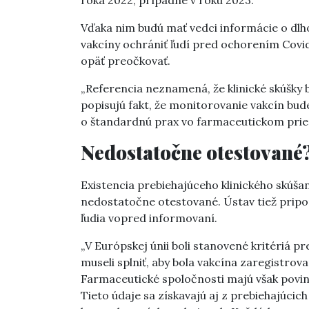
Vďaka nim budú mať vedci informácie o dlho
vakcíny ochrániť ľudí pred ochorením Covid-
opäť preočkovať.
„Referencia neznamená, že klinické skúšky
popisujú fakt, že monitorovanie vakcín bud
o štandardnú prax vo farmaceutickom priem
Nedostatočne otestované
Existencia prebiehajúceho klinického skúša
nedostatočne otestované. Ústav tiež pripom
ľudia vopred informovaní.
„V Európskej únii boli stanovené kritériá pr
museli splniť, aby bola vakcína zaregistrovan
Farmaceutické spoločnosti majú však povinn
Tieto údaje sa získavajú aj z prebiehajúcich