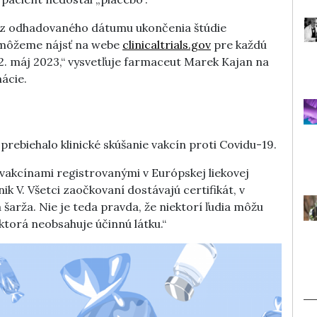
z odhadovaného dátumu ukončenia štúdie
 môžeme nájsť na webe
clinicaltrials.gov
pre každú
2. máj 2023,“ vysvetľuje farmaceut Marek Kajan na
ácie.
rebiehalo klinické skúšanie vakcín proti Covidu-19.
 vakcínami registrovanými v Európskej liekovej
 V. Všetci zaočkovaní dostávajú certifikát, v
šarža. Nie je teda pravda, že niektorí ľudia môžu
ktorá neobsahuje účinnú látku.“