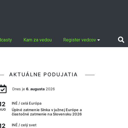
dcasty
Kam za vedou
Register vedcov
AKTUÁLNE PODUJATIA
Dnes je
6. augusta
2026
12
INÉ
/ celá Európa
AUG
Úplné zatmenie Slnka v južnej Európe a
čiastočné zatmenie na Slovensku 2026
12
INÉ
/ celý svet