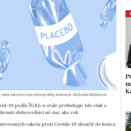
P
m
K
teda vakcínou bez účinnej látky. Ilustrácia: Michaela Mašánová
vid-19 podľa ŠUKL-u stále prebiehajú. Ide však o
ahrnutí dobrovoľníci už viac ako rok.
gistrovaných vakcín proti Covidu-19 skončiť do konca