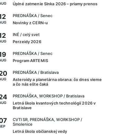
AUG
Úplné zatmenie Slnka 2026 – priamy prenos
12
PREDNÁŠKA
/ Senec
AUG
Novinky z CERN-u
12
INÉ
/ celý svet
AUG
Perzeidy 2026
19
PREDNÁŠKA
/ Senec
AUG
Program ARTEMIS
20
PREDNÁŠKA
/ Bratislava
AUG
Asteroidy a planetárna obrana: čo dnes vieme
a čo nás ešte čaká
24
PREDNÁŠKA, WORKSHOP
/ Bratislava
AUG
Letná škola kvantových technológií 2026 v
Bratislave
07
CVTI SR, PREDNÁŠKA, WORKSHOP
/
Smolenice
SEP
Letná škola občianskej vedy