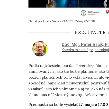
Plagát podujatia Veda v CENTRE. Zdroj: CVTI SR
PREČÍTAJTE 
Doc. Mgr. Peter Bačík, P
Katedra mineralógie, petrológie
Podľa najväčšieho barda slovenskej ľúbostn
zamilovaných „ako tie božie plamene, ako ti
božích plameňoch toho veľa nevieme, ale vi
spoločné, napríklad neuveriteľnú pestrosť f
vznikajú, ako ich vnímame a aj to, ako nás 
klame nás náš vlastný mozog. Avšak vieme u
Prednáška sa bude
vysielať
27. mája o 17.00