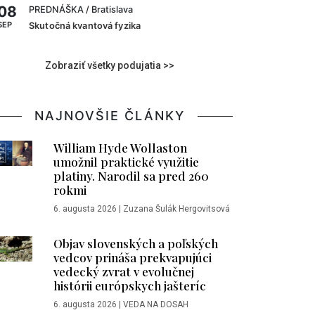
08
PREDNÁŠKA
/ Bratislava
SEP
Skutočná kvantová fyzika
Zobraziť všetky podujatia >>
NAJNOVŠIE ČLÁNKY
William Hyde Wollaston
umožnil praktické využitie
platiny. Narodil sa pred 260
rokmi
6. augusta 2026
|
Zuzana Šulák Hergovitsová
Objav slovenských a poľských
vedcov prináša prekvapujúci
vedecký zvrat v evolučnej
histórii európskych jašteríc
6. augusta 2026
|
VEDA NA DOSAH