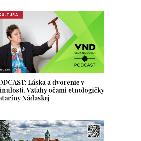
KULTÚRA
ODCAST: Láska a dvorenie v
inulosti. Vzťahy očami etnologičky
ataríny Nádaskej