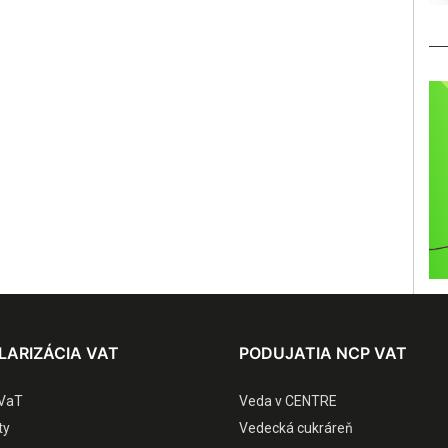
LARIZÁCIA VAT
PODUJATIA NCP VAT
VaT
Veda v CENTRE
ty
Vedecká cukráreň