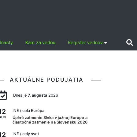
dcasty
Kam za vedou
Register vedcov
AKTUÁLNE PODUJATIA
Dnes je
7. augusta
2026
12
INÉ
/ celá Európa
AUG
Úplné zatmenie Slnka v južnej Európe a
čiastočné zatmenie na Slovensku 2026
12
INÉ
/ celý svet