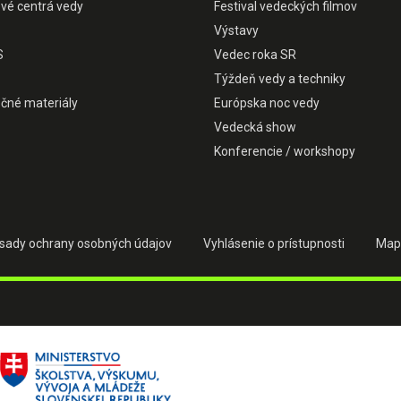
ové centrá vedy
Festival vedeckých filmov
Výstavy
S
Vedec roka SR
Týždeň vedy a techniky
čné materiály
Európska noc vedy
Vedecká show
Konferencie / workshopy
sady ochrany osobných údajov
Vyhlásenie o prístupnosti
Map