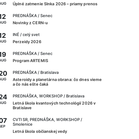
AUG
Úplné zatmenie Slnka 2026 – priamy prenos
12
PREDNÁŠKA
/ Senec
AUG
Novinky z CERN-u
12
INÉ
/ celý svet
AUG
Perzeidy 2026
19
PREDNÁŠKA
/ Senec
AUG
Program ARTEMIS
20
PREDNÁŠKA
/ Bratislava
AUG
Asteroidy a planetárna obrana: čo dnes vieme
a čo nás ešte čaká
24
PREDNÁŠKA, WORKSHOP
/ Bratislava
AUG
Letná škola kvantových technológií 2026 v
Bratislave
07
CVTI SR, PREDNÁŠKA, WORKSHOP
/
Smolenice
SEP
Letná škola občianskej vedy