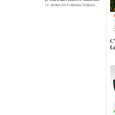
13. októbra 2019
|
Monika Tináková
C
L