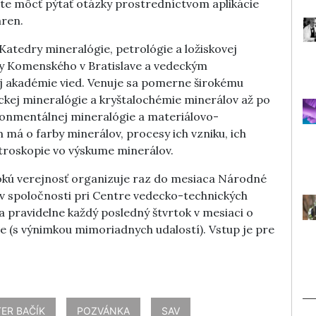
ete môcť pýtať otázky prostredníctvom aplikácie
aren.
Katedry mineralógie, petrológie a ložiskovej
ty Komenského v Bratislave a vedeckým
j akadémie vied. Venuje sa pomerne širokému
ckej mineralógie a kryštalochémie minerálov až po
ronmentálnej mineralógie a materiálovo-
má o farby minerálov, procesy ich vzniku, ich
ktroskopie vo výskume minerálov.
rokú verejnosť organizuje raz do mesiaca Národné
 v spoločnosti pri Centre vedecko-technických
sa pravidelne každý posledný štvrtok v mesiaci o
ve (s výnimkou mimoriadnych udalostí). Vstup je pre
ER BAČÍK
POZVÁNKA
SAV