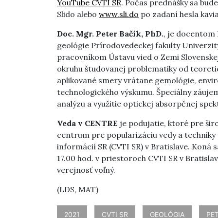
YouTube CVTI SR
. Počas prednášky sa bud
Slido alebo
www.sli.do
po zadaní hesla kavi
Doc. Mgr. Peter Bačík, PhD.
, je docentom 
geológie Prírodovedeckej fakulty Univerzi
pracovníkom Ústavu vied o Zemi Slovenske
okruhu študovanej problematiky od teoreti
aplikované smery vrátane gemológie, envi
technologického výskumu. Špeciálny záujem 
analýzu a využitie optickej absorpčnej spe
Veda v CENTRE
je podujatie, ktoré pre ši
centrum pre popularizáciu vedy a techniky
informácií SR (CVTI SR) v Bratislave. Koná 
17.00 hod. v priestoroch CVTI SR v Bratisla
verejnosť voľný.
(LDS, MAT)
2021
CVTI SR
GEOLÓGIA
PET