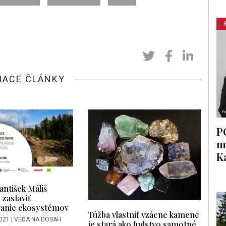
IACE ČLÁNKY
P
m
K
ntišek Máliš
 zastaviť
anie ekosystémov
Túžba vlastniť vzácne kamene
2021
|
VEDA NA DOSAH
je stará ako ľudstvo samotné