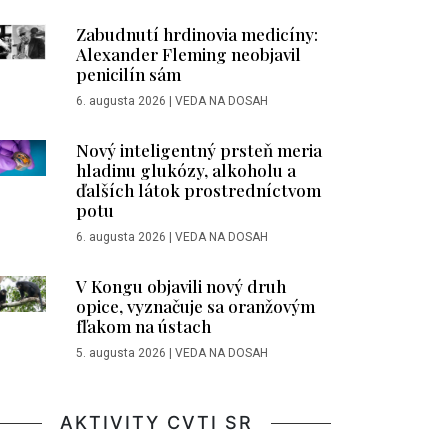
Zabudnutí hrdinovia medicíny:
Alexander Fleming neobjavil
penicilín sám
6. augusta 2026
|
VEDA NA DOSAH
Nový inteligentný prsteň meria
hladinu glukózy, alkoholu a
ďalších látok prostredníctvom
potu
6. augusta 2026
|
VEDA NA DOSAH
V Kongu objavili nový druh
opice, vyznačuje sa oranžovým
fľakom na ústach
5. augusta 2026
|
VEDA NA DOSAH
AKTIVITY CVTI SR