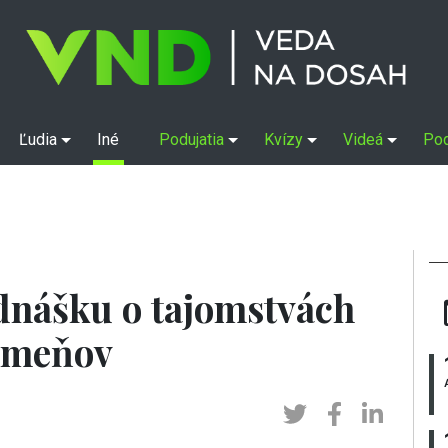
Ľudia
Iné
Podujatia
Kvízy
Videá
Po
ednášku o tajomstvách
kameňov