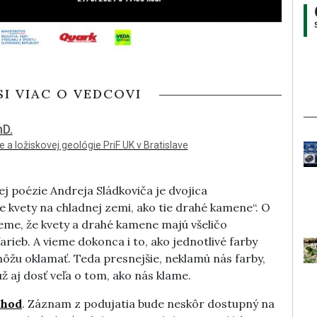
SI VIAC O VEDCOVI
hD.
 a ložiskovej geológie PriF UK v Bratislave
ej poézie Andreja Sládkoviča je dvojica
e kvety na chladnej zemi, ako tie drahé kamene“. O
eme, že kvety a drahé kamene majú všeličo
arieb. A vieme dokonca i to, ako jednotlivé farby
môžu oklamať. Teda presnejšie, neklamú nás farby,
ž aj dosť veľa o tom, ako nás klame.
 hod
. Záznam z podujatia bude neskôr dostupný na