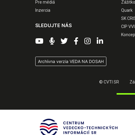
Pre médiá
Zážitk
Inzercia
Quark
SK CRI
SLEDUJTE NÁS
CIP VVI
Koncep
Archívna verzia VEDA NA DOSAH
© CVTI SR
Zá