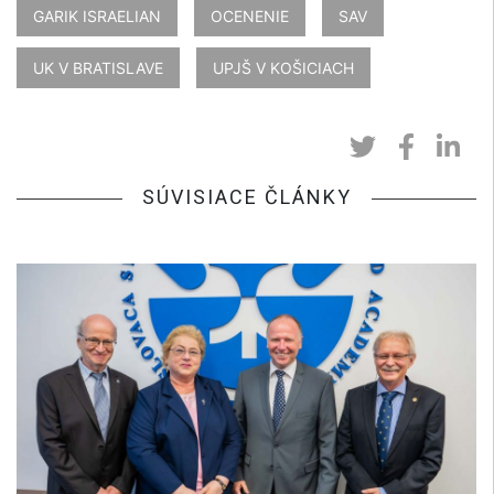
GARIK ISRAELIAN
OCENENIE
SAV
UK V BRATISLAVE
UPJŠ V KOŠICIACH
SÚVISIACE ČLÁNKY