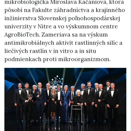
mikrobiologička Miroslava Kačániová, ktorá
pôsobí na Fakulte záhradníctva a krajinného
inžinierstva Slovenskej poľnohospodárskej
univerzity v Nitre a vo výskumnom centre
AgroBioTech. Zameriava sa na výskum
antimikrobiálnych aktivít rastlinných silíc a
liečivých rastlín v in vitro a in situ
podmienkach proti mikroorganizmom.