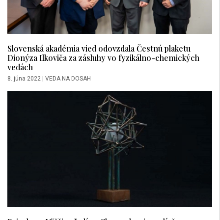
Slovenská akadémia vied odovzdala Čestnú plaketu
Dionýza Ilkoviča za zásluhy vo fyzikálno-chemických
vedách
8. júna 2022
|
VEDA NA DOSAH