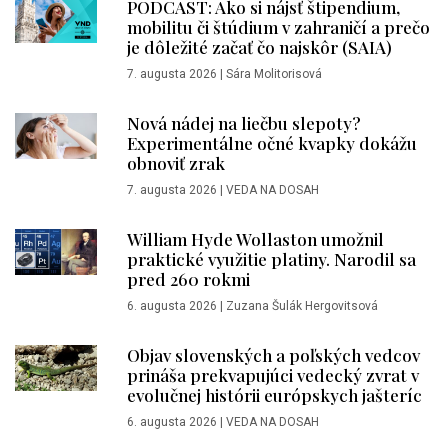
PODCAST: Ako si nájsť štipendium,
mobilitu či štúdium v zahraničí a prečo
je dôležité začať čo najskôr (SAIA)
7. augusta 2026
|
Sára Molitorisová
Nová nádej na liečbu slepoty?
Experimentálne očné kvapky dokážu
obnoviť zrak
7. augusta 2026
|
VEDA NA DOSAH
William Hyde Wollaston umožnil
praktické využitie platiny. Narodil sa
pred 260 rokmi
6. augusta 2026
|
Zuzana Šulák Hergovitsová
Objav slovenských a poľských vedcov
prináša prekvapujúci vedecký zvrat v
evolučnej histórii európskych jašteríc
6. augusta 2026
|
VEDA NA DOSAH