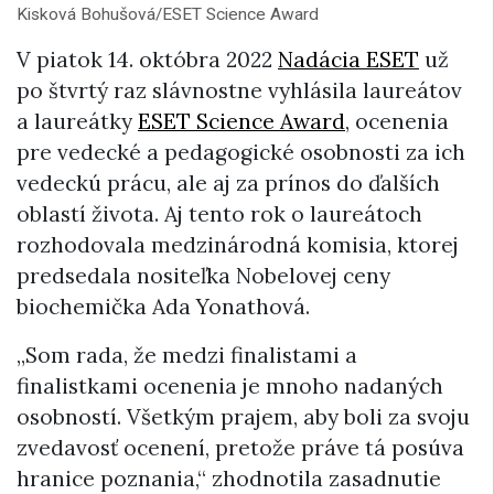
Kisková Bohušová/ESET Science Award
V piatok 14. októbra 2022
Nadácia ESET
už
po štvrtý raz slávnostne vyhlásila laureátov
a laureátky
ESET Science Award
, ocenenia
pre vedecké a pedagogické osobnosti za ich
vedeckú prácu, ale aj za prínos do ďalších
oblastí života. Aj tento rok o laureátoch
rozhodovala medzinárodná komisia, ktorej
predsedala nositeľka Nobelovej ceny
biochemička Ada Yonathová.
„Som rada, že medzi finalistami a
finalistkami ocenenia je mnoho nadaných
osobností. Všetkým prajem, aby boli za svoju
zvedavosť ocenení, pretože práve tá posúva
hranice poznania,“ zhodnotila zasadnutie