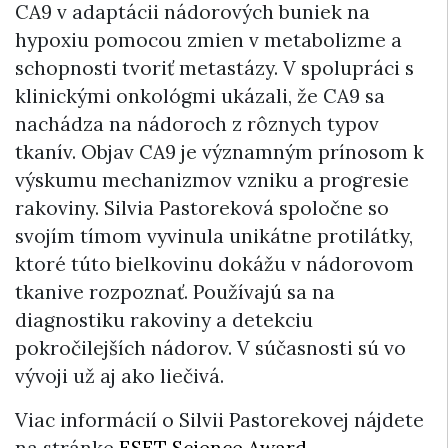
CA9 v adaptácii nádorových buniek na
hypoxiu pomocou zmien v metabolizme a
schopnosti tvoriť metastázy. V spolupráci s
klinickými onkológmi ukázali, že CA9 sa
nachádza na nádoroch z rôznych typov
tkanív. Objav CA9 je významným prínosom k
výskumu mechanizmov vzniku a progresie
rakoviny. Silvia Pastoreková spoločne so
svojím tímom vyvinula unikátne protilátky,
ktoré túto bielkovinu dokážu v nádorovom
tkanive rozpoznať. Používajú sa na
diagnostiku rakoviny a detekciu
pokročilejších nádorov. V súčasnosti sú vo
vývoji už aj ako liečivá.
Viac informácií o Silvii Pastorekovej nájdete
na stránke
ESET Science Award
.