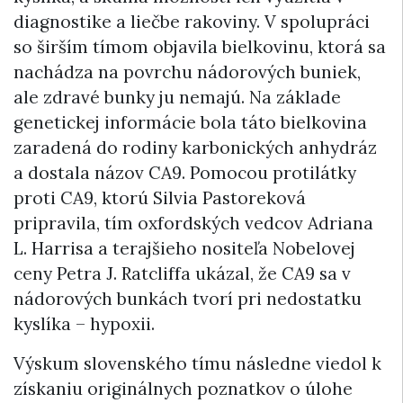
diagnostike a liečbe rakoviny. V spolupráci
so širším tímom objavila bielkovinu, ktorá sa
nachádza na povrchu nádorových buniek,
ale zdravé bunky ju nemajú. Na základe
genetickej informácie bola táto bielkovina
zaradená do rodiny karbonických anhydráz
a dostala názov CA9. Pomocou protilátky
proti CA9, ktorú Silvia Pastoreková
pripravila, tím oxfordských vedcov Adriana
L. Harrisa a terajšieho nositeľa Nobelovej
ceny Petra J. Ratcliffa ukázal, že CA9 sa v
nádorových bunkách tvorí pri nedostatku
kyslíka – hypoxii.
Výskum slovenského tímu následne viedol k
získaniu originálnych poznatkov o úlohe