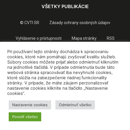
VŠETKY PUBLIKÁCIE
© CVTI SR
Zásady ochrany osobných údajov
Vyhlásenie o prístupnosti
Mapa stránky
RSS
Pri používaní tejto stránky dochádza k spracovaniu
cookies, ktoré nám pomáhajú zvyšovať kvalitu služieb.
Súbory cookies môžete prijať alebo odmietnuť kliknutím
na jednotlivé tlačidlá. V prípade odmietnutia bude táto
webová stránka spracovávať iba nevyhnuté cookies,
ktoré slúžia na zabezpečenie riadnej funkcionality
stránky. V prípade, že máte záujem perzonalizovať
nastavenie cookies kliknite na tlačidlo „Nastavenie
cookies“.
Nastavenie cookies
Odmietnuť všetko
Povoliť všetko