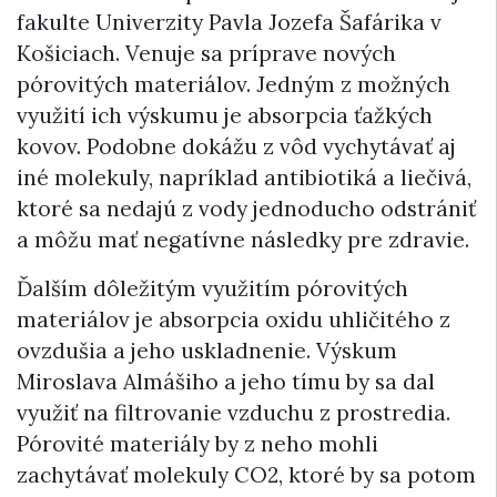
fakulte Univerzity Pavla Jozefa Šafárika v
Košiciach. Venuje sa príprave nových
pórovitých materiálov. Jedným z možných
využití ich výskumu je absorpcia ťažkých
kovov. Podobne dokážu z vôd vychytávať aj
iné molekuly, napríklad antibiotiká a liečivá,
ktoré sa nedajú z vody jednoducho odstrániť
a môžu mať negatívne následky pre zdravie.
Ďalším dôležitým využitím pórovitých
materiálov je absorpcia oxidu uhličitého z
ovzdušia a jeho uskladnenie. Výskum
Miroslava Almášiho a jeho tímu by sa dal
využiť na filtrovanie vzduchu z prostredia.
Pórovité materiály by z neho mohli
zachytávať molekuly CO2, ktoré by sa potom