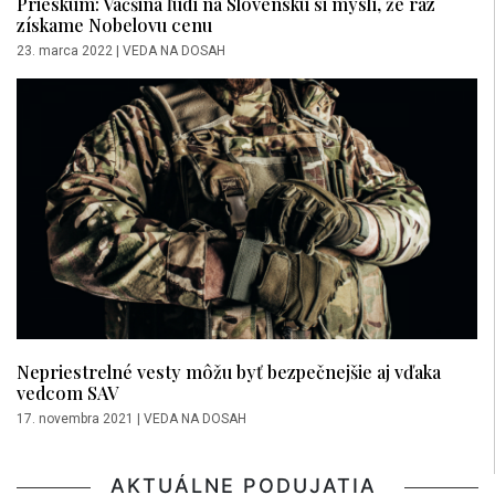
Prieskum: Väčšina ľudí na Slovensku si myslí, že raz
získame Nobelovu cenu
23. marca 2022
|
VEDA NA DOSAH
Nepriestrelné vesty môžu byť bezpečnejšie aj vďaka
vedcom SAV
17. novembra 2021
|
VEDA NA DOSAH
AKTUÁLNE PODUJATIA