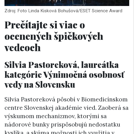
Zdroj: Foto Linda Kisková Bohušová/ESET Science Award
Prečítajte si viac o
ocenených špičkových
vedcoch
Silvia Pastoreková, laureátka
kategórie Výnimočná osobnosť
vedy na Slovensku
Silvia Pastoreková pôsobí v Biomedicínskom
centre Slovenskej akadémie vied. Zaoberá sa
výskumom mechanizmov, ktorými sa
nádorové bunky prispôsobujú nedostatku
kyslíka, a skúma možnosti ich využitia v