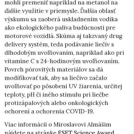
mohli premeniť napríklad na metanol na
ďalšie využitie v priemysle. Ďalšia oblasť
výskumu sa zaoberá uskladnením vodíka
ako ekologického paliva budúcnosti pre
motorové vozidlá. Skúma aj takzvaný drug
delivery systém, teda podávanie liečiv s
dlhodobým uvoľňovaním, napríklad ako pri
vitamíne C s 24-hodinovým uvoľňovaním.
Povrch pórovitých materiálov sa dá
modifikovať tak, aby sa liečivo začalo
uvoľňovať po pôsobení UV žiarenia, určitej
teploty, pH či iného stimulu pri liečbe
protizápalových alebo onkologických
ochorení a ochorenia COVID-19.
Viac informácií o Miroslavovi Almášim
nájdete na stránke
ESET Science Award
.