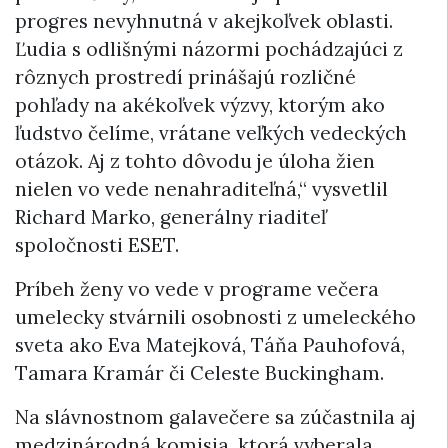
progres nevyhnutná v akejkoľvek oblasti.
Ľudia s odlišnými názormi pochádzajúci z
rôznych prostredí prinášajú rozličné
pohľady na akékoľvek výzvy, ktorým ako
ľudstvo čelíme, vrátane veľkých vedeckých
otázok. Aj z tohto dôvodu je úloha žien
nielen vo vede nenahraditeľná,“ vysvetlil
Richard Marko, generálny riaditeľ
spoločnosti ESET.
Príbeh ženy vo vede v programe večera
umelecky stvárnili osobnosti z umeleckého
sveta ako Eva Matejková, Táňa Pauhofová,
Tamara Kramár či Celeste Buckingham.
Na slávnostnom galavečere sa zúčastnila aj
medzinárodná komisia, ktorá vyberala