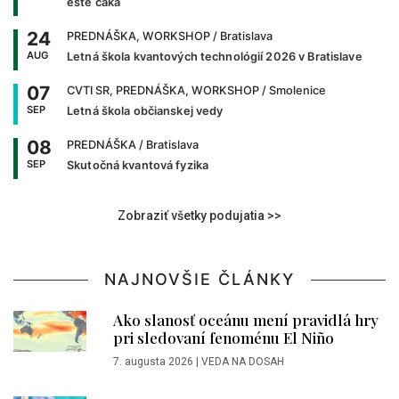
ešte čaká
24
PREDNÁŠKA, WORKSHOP
/ Bratislava
AUG
Letná škola kvantových technológií 2026 v Bratislave
07
CVTI SR, PREDNÁŠKA, WORKSHOP
/ Smolenice
SEP
Letná škola občianskej vedy
08
PREDNÁŠKA
/ Bratislava
SEP
Skutočná kvantová fyzika
Zobraziť všetky podujatia >>
NAJNOVŠIE ČLÁNKY
Ako slanosť oceánu mení pravidlá hry
pri sledovaní fenoménu El Niño
7. augusta 2026
|
VEDA NA DOSAH