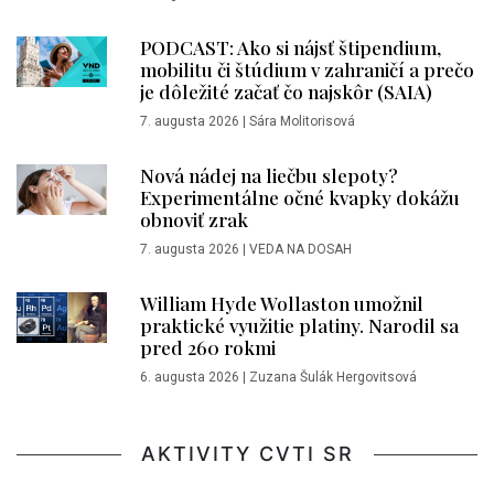
PODCAST: Ako si nájsť štipendium,
mobilitu či štúdium v zahraničí a prečo
je dôležité začať čo najskôr (SAIA)
7. augusta 2026
|
Sára Molitorisová
Nová nádej na liečbu slepoty?
Experimentálne očné kvapky dokážu
obnoviť zrak
7. augusta 2026
|
VEDA NA DOSAH
William Hyde Wollaston umožnil
praktické využitie platiny. Narodil sa
pred 260 rokmi
6. augusta 2026
|
Zuzana Šulák Hergovitsová
AKTIVITY CVTI SR