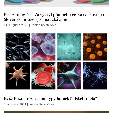
Parazitologička: Za výskyt pľúcneho červa (vlasovca) na
Slovensku môže aj klimatická zmena
11. augusta 2021
|
Denisa Koleničová
Kvíz: Poznáte základné typy buniek ľudského tela?
5. augusta 2021
|
Denisa Koleničová