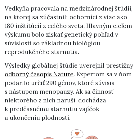
Vedkyňa pracovala na medzinárodnej štúdii,
na ktorej sa zúčastnili odborníci z viac ako
180 inštitúcií z celého sveta. Hlavným cieľom
výskumu bolo získať genetický pohľad v
súvislosti so základnou biológiou
reprodukčného starnutia.
Výsledky globálnej štúdie uverejnil prestížny
odborný časopis Nature
. Expertom sa v ňom
podarilo určiť 290 génov, ktoré súvisia
s nástupom menopauzy. Ak sa činnosť
niektorého z nich naruší, dochádza
k predčasnému starnutiu vajíčok
a ukončeniu plodnosti.