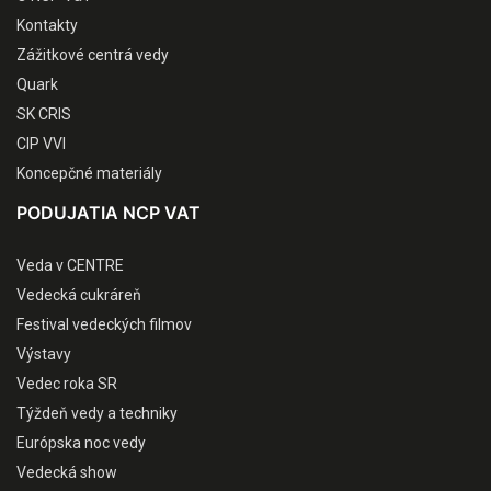
Kontakty
Zážitkové centrá vedy
Quark
SK CRIS
CIP VVI
Koncepčné materiály
PODUJATIA NCP VAT
Veda v CENTRE
Vedecká cukráreň
Festival vedeckých filmov
Výstavy
Vedec roka SR
Týždeň vedy a techniky
Európska noc vedy
Vedecká show