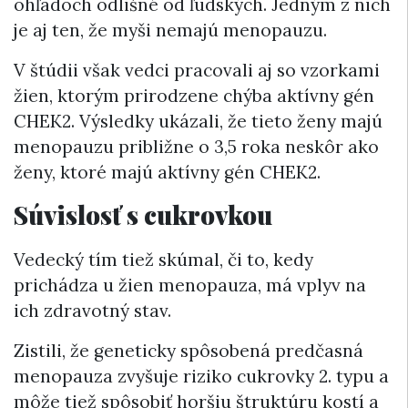
ohľadoch odlišné od ľudských. Jedným z nich
je aj ten, že myši nemajú menopauzu.
V štúdii však vedci pracovali aj so vzorkami
žien, ktorým prirodzene chýba aktívny gén
CHEK2. Výsledky ukázali, že tieto ženy majú
menopauzu približne o 3,5 roka neskôr ako
ženy, ktoré majú aktívny gén CHEK2.
Súvislosť s cukrovkou
Vedecký tím tiež skúmal, či to, kedy
prichádza u žien menopauza, má vplyv na
ich zdravotný stav.
Zistili, že geneticky spôsobená predčasná
menopauza zvyšuje riziko cukrovky 2. typu a
môže tiež spôsobiť horšiu štruktúru kostí a