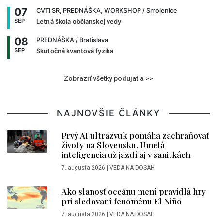
07
CVTI SR, PREDNÁŠKA, WORKSHOP
/ Smolenice
SEP
Letná škola občianskej vedy
08
PREDNÁŠKA
/ Bratislava
SEP
Skutočná kvantová fyzika
Zobraziť všetky podujatia >>
NAJNOVŠIE ČLÁNKY
Prvý AI ultrazvuk pomáha zachraňovať
životy na Slovensku. Umelá
inteligencia už jazdí aj v sanitkách
7. augusta 2026
|
VEDA NA DOSAH
Ako slanosť oceánu mení pravidlá hry
pri sledovaní fenoménu El Niño
7. augusta 2026
|
VEDA NA DOSAH