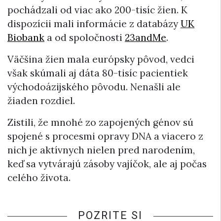
pochádzali od viac ako 200-tisíc žien. K
dispozícii mali informácie z databázy
UK
Biobank
a od spoločnosti
23andMe
.
Väčšina žien mala európsky pôvod, vedci
však skúmali aj dáta 80-tisíc pacientiek
východoázijského pôvodu. Nenašli ale
žiaden rozdiel.
Zistili, že mnohé zo zapojených génov sú
spojené s procesmi opravy DNA a viacero z
nich je aktívnych nielen pred narodením,
keď sa vytvárajú zásoby vajíčok, ale aj počas
celého života.
POZRITE SI