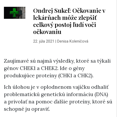
Ondrej Sukeľ: Očkovanie v
lekárňach môže zlepšiť
celkový postoj ľudí voči
očkovaniu
22. júla 2021
|
Denisa Koleničová
Zaujímavé sú najmä výsledky, ktoré sa týkali
génov CHEK1 a CHEK2. Ide o gény
produkujúce proteíny (CHK1 a CHK2).
Ich úlohou je v oplodnenom vajíčku odhaliť
problematickú genetickú informáciu (DNA)
a privolať na pomoc ďalšie proteíny, ktoré sú
schopné ju opraviť.