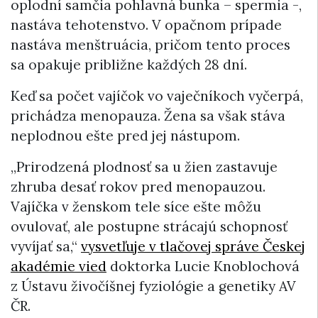
oplodní samčia pohlavná bunka – spermia -,
nastáva tehotenstvo. V opačnom prípade
nastáva menštruácia, pričom tento proces
sa opakuje približne každých 28 dní.
Keď sa počet vajíčok vo vaječníkoch vyčerpá,
prichádza menopauza. Žena sa však stáva
neplodnou ešte pred jej nástupom.
„Prirodzená plodnosť sa u žien zastavuje
zhruba desať rokov pred menopauzou.
Vajíčka v ženskom tele síce ešte môžu
ovulovať, ale postupne strácajú schopnosť
vyvíjať sa,“
vysvetľuje v tlačovej správe Českej
akadémie vied
doktorka Lucie Knoblochová
z Ústavu živočíšnej fyziológie a genetiky AV
ČR.