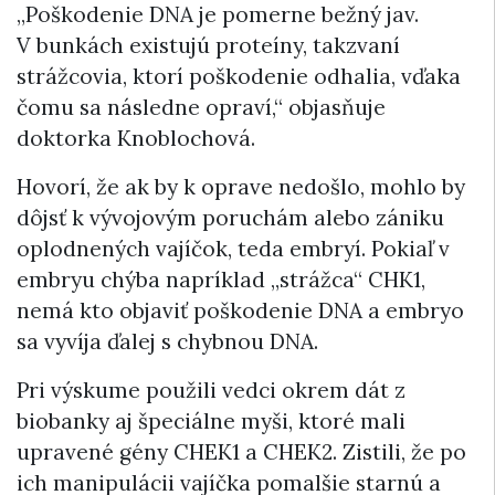
„Poškodenie DNA je pomerne bežný jav.
V bunkách existujú proteíny, takzvaní
strážcovia, ktorí poškodenie odhalia, vďaka
čomu sa následne opraví,“ objasňuje
doktorka Knoblochová.
Hovorí, že ak by k oprave nedošlo, mohlo by
dôjsť k vývojovým poruchám alebo zániku
oplodnených vajíčok, teda embryí. Pokiaľ v
embryu chýba napríklad „strážca“ CHK1,
nemá kto objaviť poškodenie DNA a embryo
sa vyvíja ďalej s chybnou DNA.
Pri výskume použili vedci okrem dát z
biobanky aj špeciálne myši, ktoré mali
upravené gény CHEK1 a CHEK2. Zistili, že po
ich manipulácii vajíčka pomalšie starnú a