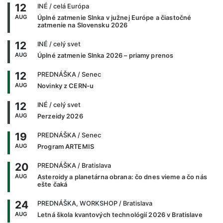
12
INÉ
/ celá Európa
AUG
Úplné zatmenie Slnka v južnej Európe a čiastočné
zatmenie na Slovensku 2026
12
INÉ
/ celý svet
AUG
Úplné zatmenie Slnka 2026 – priamy prenos
12
PREDNÁŠKA
/ Senec
AUG
Novinky z CERN-u
12
INÉ
/ celý svet
AUG
Perzeidy 2026
19
PREDNÁŠKA
/ Senec
AUG
Program ARTEMIS
20
PREDNÁŠKA
/ Bratislava
AUG
Asteroidy a planetárna obrana: čo dnes vieme a čo nás
ešte čaká
24
PREDNÁŠKA, WORKSHOP
/ Bratislava
AUG
Letná škola kvantových technológií 2026 v Bratislave