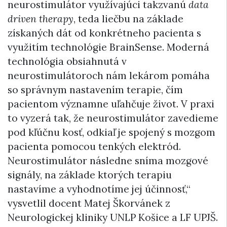
neurostimulátor využívajúci takzvanú
data
driven therapy
, teda liečbu na základe
získaných dát od konkrétneho pacienta s
využitím technológie BrainSense. Moderná
technológia obsiahnutá v
neurostimulátoroch nám lekárom pomáha
so správnym nastavením terapie, čím
pacientom významne uľahčuje život. V praxi
to vyzerá tak, že neurostimulátor zavedieme
pod kľúčnu kosť, odkiaľ je spojený s mozgom
pacienta pomocou tenkých elektród.
Neurostimulátor následne sníma mozgové
signály, na základe ktorých terapiu
nastavíme a vyhodnotíme jej účinnosť,“
vysvetlil docent Matej Škorvánek z
Neurologickej kliniky UNLP Košice a LF UPJŠ.