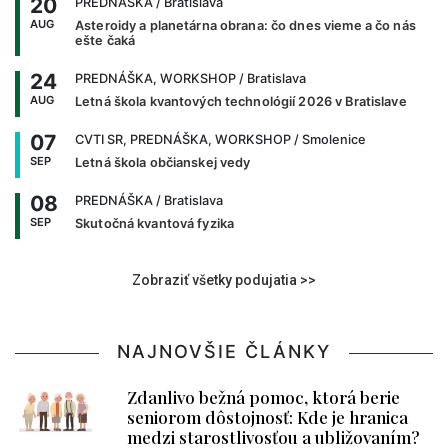
20
PREDNÁŠKA
/ Bratislava
AUG
Asteroidy a planetárna obrana: čo dnes vieme a čo nás
ešte čaká
24
PREDNÁŠKA, WORKSHOP
/ Bratislava
AUG
Letná škola kvantových technológií 2026 v Bratislave
07
CVTI SR, PREDNÁŠKA, WORKSHOP
/ Smolenice
SEP
Letná škola občianskej vedy
08
PREDNÁŠKA
/ Bratislava
SEP
Skutočná kvantová fyzika
Zobraziť všetky podujatia >>
NAJNOVŠIE ČLÁNKY
Zdanlivo bežná pomoc, ktorá berie
seniorom dôstojnosť: Kde je hranica
medzi starostlivosťou a ubližovaním?