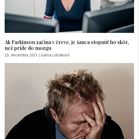
Ak Parkinson začína v čreve, je šanca stopnúť ho skôr,
než príde do mozgu
20. decembra 2021
|
Galina Lišháková