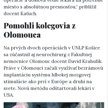
operácie a doslova vedie lekára na potrebné
miesto s absolútnou presnosťou,“ priblížil
docent Kaťuch.
Pomohli kolegovia z
Olomouca
Na prvých dvoch operáciách v UNLP Košice
sa zúčastnil aj neurochirurg z Fakultnej
nemocnice Olomouc docent David Krahulík.
Práve v Olomouci začali využívať bezrámovú
implantáciu systému hlbokej mozgovej
stimulácie ako prví v Európe a druhí na
svete. Novú metódu odštartovali lekári v
USA.