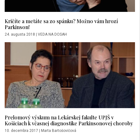
Kričíte a metáte sa zo spánku? Možno vám hrozí
Parkinson!
24. augusta 2018
|
VEDA NA DOSAH
Prelomový výskum na Lekárskej fakulte UPJŠ v
Košiciach k včasnej diagnostike Parkinsonovej choroby
10. decembra 2017
|
Marta Bartošovičová