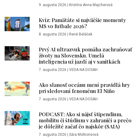
9. augusta 2026
|
Kristína Anna Majcherová
Kvíz: Pamätáte si najväčšie momenty
MS vo futbale 2026?
8. augusta 2026
|
René Beláček
Prvý AI ultrazvuk pomáha zachraňovať
životy na Slovensku. Umelá
inteligencia už jazdí aj v sanitkách
7. augusta 2026
|
VEDA NA DOSAH
Ako slanosť oceánu mení pravidlá hry
pri sledovaní fenoménu El Niño
7. augusta 2026
|
VEDA NA DOSAH
PODCAST: Ako si nájsť štipendium,
mobilitu či štúdium v zahraničí a prečo
je dôležité začať čo najskôr (SAIA)
7. augusta 2026
|
Sára Molitorisová