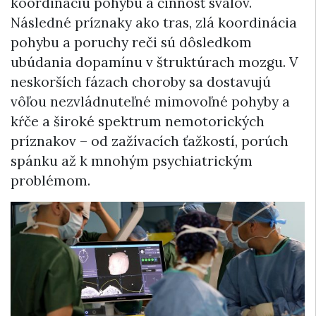
koordináciu pohybu a činnosť svalov.
Následné príznaky ako tras, zlá koordinácia
pohybu a poruchy reči sú dôsledkom
ubúdania dopamínu v štruktúrach mozgu. V
neskorších fázach choroby sa dostavujú
vôľou nezvládnuteľné mimovoľné pohyby a
kŕče a široké spektrum nemotorických
príznakov – od zažívacích ťažkostí, porúch
spánku až k mnohým psychiatrickým
problémom.