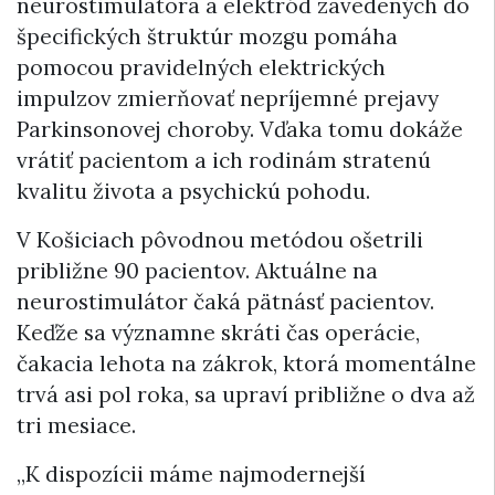
neurostimulátora a elektród zavedených do
špecifických štruktúr mozgu pomáha
pomocou pravidelných elektrických
impulzov zmierňovať nepríjemné prejavy
Parkinsonovej choroby. Vďaka tomu dokáže
vrátiť pacientom a ich rodinám stratenú
kvalitu života a psychickú pohodu.
V Košiciach pôvodnou metódou ošetrili
približne 90 pacientov. Aktuálne na
neurostimulátor čaká pätnásť pacientov.
Keďže sa významne skráti čas operácie,
čakacia lehota na zákrok, ktorá momentálne
trvá asi pol roka, sa upraví približne o dva až
tri mesiace.
„K dispozícii máme najmodernejší