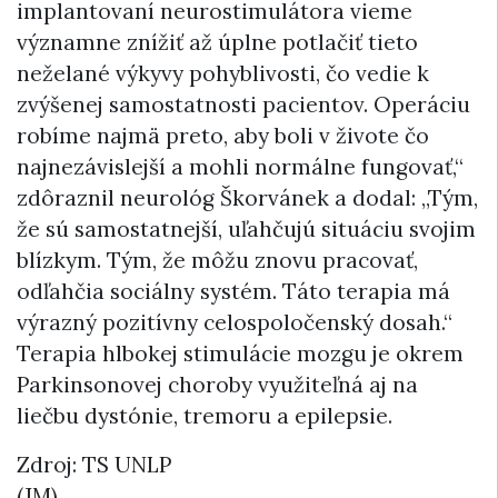
implantovaní neurostimulátora vieme
významne znížiť až úplne potlačiť tieto
neželané výkyvy pohyblivosti, čo vedie k
zvýšenej samostatnosti pacientov. Operáciu
robíme najmä preto, aby boli v živote čo
najnezávislejší a mohli normálne fungovať,“
zdôraznil neurológ Škorvánek a dodal: „Tým,
že sú samostatnejší, uľahčujú situáciu svojim
blízkym. Tým, že môžu znovu pracovať,
odľahčia sociálny systém. Táto terapia má
výrazný pozitívny celospoločenský dosah.“
Terapia hlbokej stimulácie mozgu je okrem
Parkinsonovej choroby využiteľná aj na
liečbu dystónie, tremoru a epilepsie.
Zdroj: TS UNLP
(JM)