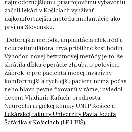
najmodernejšiemu prístrojovému vybaveniu
začali lekári v Košiciach využívať
najkomfortnejšiu metódu implantácie ako
prví na Slovensku.
„Doterajšia metóda, implantácia elektród a
neurostimulátora, trvá približne šesť hodín.
Výhodou novej bezrámovej metódy je to, že
skrátila dĺžku operácie zhruba o polovicu.
Zákrok je pre pacienta menej invazívny,
komfortnejší a rýchlejší, pacient nemá počas
neho hlavu pevne fixovanú v ráme,“ uviedol
docent Vladimír Kaťuch, prednosta
Neurochirurgickej kliniky UNLP Košice a
Lekárskej fakulty Univerzity Pavla Jozefa
Šafárika v Košiciach
(LF UPJŠ).