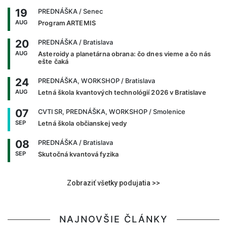
19
PREDNÁŠKA
/ Senec
AUG
Program ARTEMIS
20
PREDNÁŠKA
/ Bratislava
AUG
Asteroidy a planetárna obrana: čo dnes vieme a čo nás
ešte čaká
24
PREDNÁŠKA, WORKSHOP
/ Bratislava
AUG
Letná škola kvantových technológií 2026 v Bratislave
07
CVTI SR, PREDNÁŠKA, WORKSHOP
/ Smolenice
SEP
Letná škola občianskej vedy
08
PREDNÁŠKA
/ Bratislava
SEP
Skutočná kvantová fyzika
Zobraziť všetky podujatia >>
NAJNOVŠIE ČLÁNKY