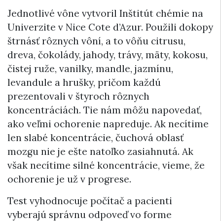
Jednotlivé vône vytvoril Inštitút chémie na
Univerzite v Nice Cote d’Azur. Použili dokopy
štrnásť rôznych vôní, a to vôňu citrusu,
dreva, čokolády, jahody, trávy, mäty, kokosu,
čistej ruže, vanilky, mandle, jazmínu,
levandule a hrušky, pričom každú
prezentovali v štyroch rôznych
koncentráciách. Tie nám môžu napovedať,
ako veľmi ochorenie napreduje. Ak necítime
len slabé koncentrácie, čuchová oblasť
mozgu nie je ešte natoľko zasiahnutá. Ak
však necítime silné koncentrácie, vieme, že
ochorenie je už v progrese.
Test vyhodnocuje počítač a pacienti
vyberajú správnu odpoveď vo forme