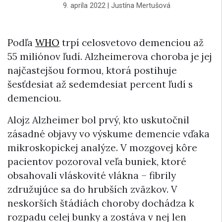
9. apríla 2022
|
Justína Mertušová
Podľa
WHO
trpí celosvetovo demenciou až
55 miliónov ľudí. Alzheimerova choroba je jej
najčastejšou formou, ktorá postihuje
šesťdesiat až sedemdesiat percent ľudí s
demenciou.
Alojz Alzheimer bol prvý, kto uskutočnil
zásadné objavy vo výskume demencie vďaka
mikroskopickej analýze. V mozgovej kôre
pacientov pozoroval veľa buniek, ktoré
obsahovali vláskovité vlákna – fibrily
združujúce sa do hrubších zväzkov. V
neskorších štádiách choroby dochádza k
rozpadu celej bunky a zostáva v nej len