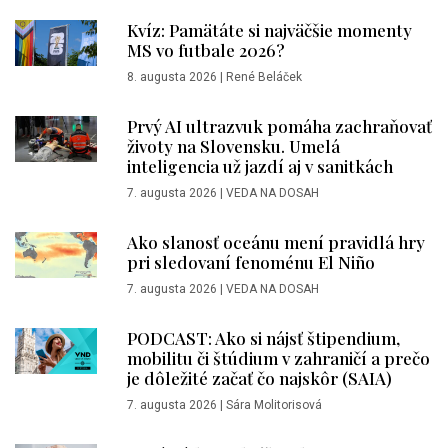
Kvíz: Pamätáte si najväčšie momenty
MS vo futbale 2026?
8. augusta 2026
|
René Beláček
Prvý AI ultrazvuk pomáha zachraňovať
životy na Slovensku. Umelá
inteligencia už jazdí aj v sanitkách
7. augusta 2026
|
VEDA NA DOSAH
Ako slanosť oceánu mení pravidlá hry
pri sledovaní fenoménu El Niño
7. augusta 2026
|
VEDA NA DOSAH
PODCAST: Ako si nájsť štipendium,
mobilitu či štúdium v zahraničí a prečo
je dôležité začať čo najskôr (SAIA)
7. augusta 2026
|
Sára Molitorisová