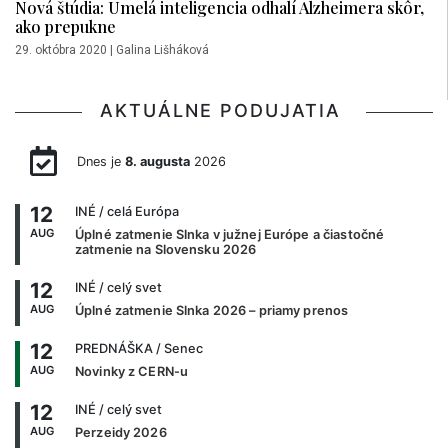
Nová štúdia: Umelá inteligencia odhalí Alzheimera skôr,
ako prepukne
29. októbra 2020
|
Galina Lišháková
AKTUÁLNE PODUJATIA
Dnes je
8. augusta
2026
12
INÉ
/ celá Európa
AUG
Úplné zatmenie Slnka v južnej Európe a čiastočné
zatmenie na Slovensku 2026
12
INÉ
/ celý svet
AUG
Úplné zatmenie Slnka 2026 – priamy prenos
12
PREDNÁŠKA
/ Senec
AUG
Novinky z CERN-u
12
INÉ
/ celý svet
AUG
Perzeidy 2026