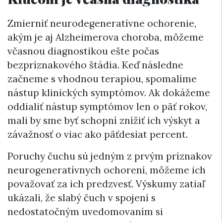
Zmierniť neurodegeneratívne ochorenie,
akým je aj Alzheimerova choroba, môžeme
včasnou diagnostikou ešte počas
bezpríznakového štádia. Keď následne
začneme s vhodnou terapiou, spomalíme
nástup klinických symptómov. Ak dokážeme
oddialiť nástup symptómov len o päť rokov,
mali by sme byť schopní znížiť ich výskyt a
závažnosť o viac ako päťdesiat percent.
Poruchy čuchu sú jedným z prvým príznakov
neurogeneratívnych ochorení, môžeme ich
považovať za ich predzvesť. Výskumy zatiaľ
ukázali, že slabý čuch v spojení s
nedostatočným uvedomovaním si