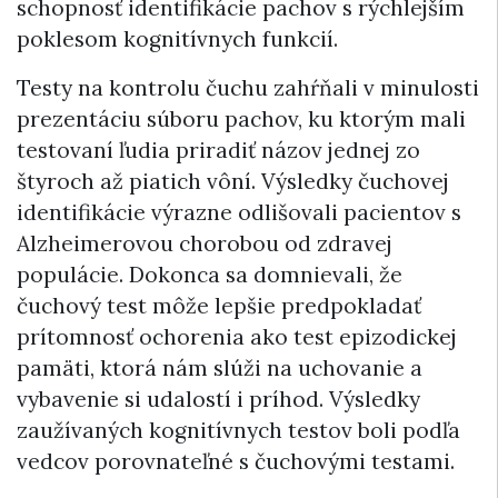
schopnosť identifikácie pachov s rýchlejším
poklesom kognitívnych funkcií.
Testy na kontrolu čuchu zahŕňali v minulosti
prezentáciu súboru pachov, ku ktorým mali
testovaní ľudia priradiť názov jednej zo
štyroch až piatich vôní. Výsledky čuchovej
identifikácie výrazne odlišovali pacientov s
Alzheimerovou chorobou od zdravej
populácie. Dokonca sa domnievali, že
čuchový test môže lepšie predpokladať
prítomnosť ochorenia ako test epizodickej
pamäti, ktorá nám slúži na uchovanie a
vybavenie si udalostí i príhod. Výsledky
zaužívaných kognitívnych testov boli podľa
vedcov porovnateľné s čuchovými testami.