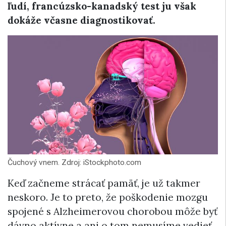
ľudí, francúzsko-kanadský test ju však
dokáže včasne diagnostikovať.
Čuchový vnem. Zdroj: iStockphoto.com
Keď začneme strácať pamäť, je už takmer
neskoro. Je to preto, že poškodenie mozgu
spojené s Alzheimerovou chorobou môže byť
dávno aktívne a ani o tom nemusíme vedieť.