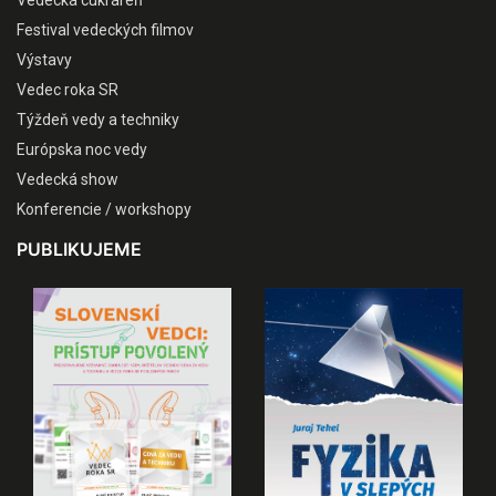
Vedecká cukráreň
Festival vedeckých filmov
Výstavy
Vedec roka SR
Týždeň vedy a techniky
Európska noc vedy
Vedecká show
Konferencie / workshopy
PUBLIKUJEME