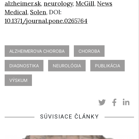
alzheimer.sk
,
neurology
,
McGill
,
News
Medical
,
Solen
, DOI:
10.1371/journal.pone.0265764
ALZHEIMEROVA CHOROBA
CHOROBA
DIAGNOSTIKA
NEUROLÓGIA
PUBLIKÁCIA
VÝSKUM
SÚVISIACE ČLÁNKY