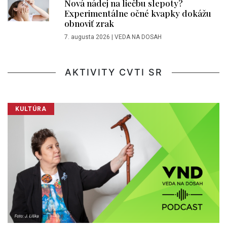
Nová nádej na liečbu slepoty?
Experimentálne očné kvapky dokážu
obnoviť zrak
7. augusta 2026
|
VEDA NA DOSAH
AKTIVITY CVTI SR
KULTÚRA