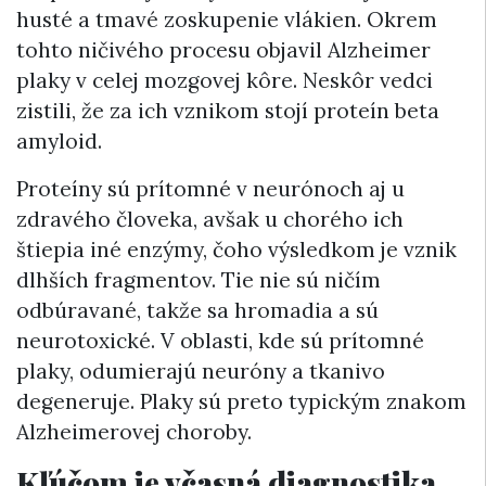
husté a tmavé zoskupenie vlákien. Okrem
tohto ničivého procesu objavil Alzheimer
plaky v celej mozgovej kôre. Neskôr vedci
zistili, že za ich vznikom stojí proteín beta
amyloid.
Proteíny sú prítomné v neurónoch aj u
zdravého človeka, avšak u chorého ich
štiepia iné enzýmy, čoho výsledkom je vznik
dlhších fragmentov. Tie nie sú ničím
odbúravané, takže sa hromadia a sú
neurotoxické. V oblasti, kde sú prítomné
plaky, odumierajú neuróny a tkanivo
degeneruje. Plaky sú preto typickým znakom
Alzheimerovej choroby.
Kľúčom je včasná diagnostika