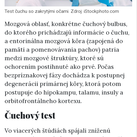
Test čuchu so zakrytými očami. Zdroj: iStockphoto.com
Mozgová oblasť, konkrétne čuchový bulbus,
do ktorého prichádzajú informácie o čuchu,
a entorinálna mozgová kôra (zapojená do
pamäti a pomenovávania pachov) patria
medzi mozgové štruktúry, ktoré sú
ochorením postihnuté ako prvé. Počas
bezpríznakovej fázy dochádza k postupnej
degenerácii primárnej kôry, ktorá potom
postupuje do hipokampu, talamu, insuly a
orbitofrontálneho kortexu.
Čuchový test
Vo viacerých štúdiách spájali zníženú