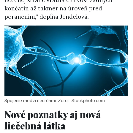
liečenej strane vrátila citlivosť zadných
končatín až takmer na úroveň pred
poranením,“ dopĺňa Jendelová.
Spojenie medzi neurónmi. Zdroj: iStockphoto.com
Nové poznatky aj nová
liečebná látka