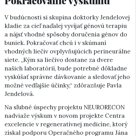
Pokračovanie výskumu
V budúcnosti si skupina doktorky Jendelovej
kladie za cieľ naďalej vyvíjať génovú terapiu
a nájsť vhodné spôsoby doručenia génov do
buniek. Pokračovať chcú i v skúmaní
vhodných liečiv ovplyvňujúcich perineurálne
siete. „Kým sa liečivo dostane za dvere
našich laboratórií, bude potrebné dôkladne
vyskúšať správne dávkovanie a sledovať jeho
možné vedľajšie účinky,“ zdôrazňuje Pavla
Jendelová.
Na sľubné úspechy projektu NEURORECON
nadviaže výskum v novom projekte Centra
excelencie v regeneratívnej medicíne, ktorý
získal podporu Operačného programu Jána