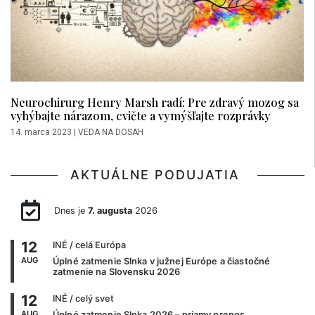
Neurochirurg Henry Marsh radí: Pre zdravý mozog sa
vyhýbajte nárazom, cvičte a vymýšľajte rozprávky
14. marca 2023
|
VEDA NA DOSAH
AKTUÁLNE PODUJATIA
Dnes je
7. augusta
2026
12
INÉ
/ celá Európa
AUG
Úplné zatmenie Slnka v južnej Európe a čiastočné
zatmenie na Slovensku 2026
12
INÉ
/ celý svet
AUG
Úplné zatmenie Slnka 2026 – priamy prenos