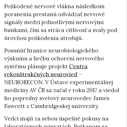
Poškodené nervové vlákna následkom
poranenia prestanú odvádzať nervové
signály medzi jednotlivými nervovými
bunkami, čím sa stráca citlivosť a svaly pod
úrovňou poškodenia atrofujú.
Posunúť hranice neurobiologického
výskumu a liečbu ochorení nervového
systému plánuje projekt
Centra
rekonštrukčných neurovied
–
NEURORECON. V Ústave experimentálnej
medicíny AV ČR sa začal v roku 2017 a viedol
ho popredný svetový neurovedec James
Fawcett z Cambridgeskej univerzity.
Vedci majú za sebou úspešné pokusy na
laboratórnych zvieratách. Potkanom sa