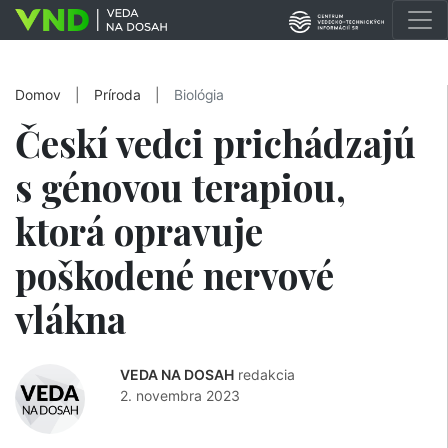
Domov
|
Príroda
|
Biológia
Českí vedci prichádzajú
s génovou terapiou,
ktorá opravuje
poškodené nervové
vlákna
VEDA NA DOSAH
redakcia
2. novembra 2023