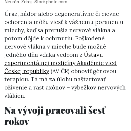
Neurón. Zdroj: iStockphoto.com
Úraz, nádor alebo degeneratívne či cievne
ochorenia môžu viesť k vážnemu poraneniu
miechy, keď sa prerušia nervové vlákna a
potom dôjde k ochrnutiu. Poškodené
nervové vlákna v mieche bude možné
jedného dňa vďaka vedcom z
Ústavu
experimentálnej medicíny Akadémie vied
Českej republiky
(AV ČR) obnoviť génovou
terapiou. Tá má za úlohu naštartovať
oživenie a rast axónov – výbežkov nervových
vlákien.
Na vývoji pracovali šesť
rokov