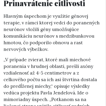
Prinavrátenie citlivosti
Hlavným úspechom je využitie génovej
terapie, v rámci ktorej vedci do poranených
neurónov vložili gény umožňujúce
komunikáciu neurónov s medzibunkovou
hmotou, čo podporilo obnovu a rast
nervových výbežkov.
„V prípade zvierat, ktoré mali miechové
poranenia v hrudnej oblasti, prešli axóny
vzdialenosť až 4-5 centimetrov a z
celkového počtu sa ich asi štvrtina dostala
do predĺženej miechy,“ opisuje výsledky
vedúca projektu Pavla Jendelová. Ide o
mimoriadny úspech. „Potkanom sa na