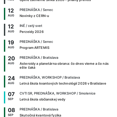
12
PREDNÁŠKA
/ Senec
AUG
Novinky z CERN-u
12
INÉ
/ celý svet
AUG
Perzeidy 2026
19
PREDNÁŠKA
/ Senec
AUG
Program ARTEMIS
20
PREDNÁŠKA
/ Bratislava
AUG
Asteroidy a planetárna obrana: čo dnes vieme a čo nás
ešte čaká
24
PREDNÁŠKA, WORKSHOP
/ Bratislava
AUG
Letná škola kvantových technológií 2026 v Bratislave
07
CVTI SR, PREDNÁŠKA, WORKSHOP
/ Smolenice
SEP
Letná škola občianskej vedy
08
PREDNÁŠKA
/ Bratislava
SEP
Skutočná kvantová fyzika