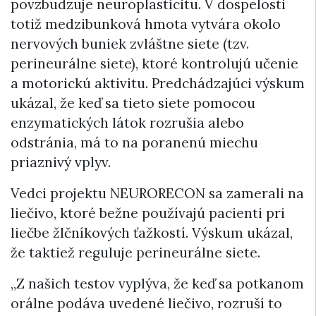
povzbudzuje neuroplasticitu. V dospelosti
totiž medzibunková hmota vytvára okolo
nervových buniek zvláštne siete (tzv.
perineurálne siete), ktoré kontrolujú učenie
a motorickú aktivitu. Predchádzajúci výskum
ukázal, že keď sa tieto siete pomocou
enzymatických látok rozrušia alebo
odstránia, má to na poranenú miechu
priaznivý vplyv.
Vedci projektu NEURORECON sa zamerali na
liečivo, ktoré bežne používajú pacienti pri
liečbe žlčníkových ťažkostí. Výskum ukázal,
že taktiež reguluje perineurálne siete.
„Z našich testov vyplýva, že keď sa potkanom
orálne podáva uvedené liečivo, rozruší to