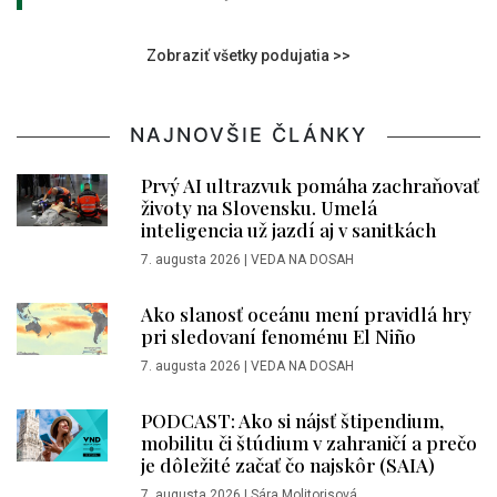
Zobraziť všetky podujatia >>
NAJNOVŠIE ČLÁNKY
Prvý AI ultrazvuk pomáha zachraňovať
životy na Slovensku. Umelá
inteligencia už jazdí aj v sanitkách
7. augusta 2026
|
VEDA NA DOSAH
Ako slanosť oceánu mení pravidlá hry
pri sledovaní fenoménu El Niño
7. augusta 2026
|
VEDA NA DOSAH
PODCAST: Ako si nájsť štipendium,
mobilitu či štúdium v zahraničí a prečo
je dôležité začať čo najskôr (SAIA)
7. augusta 2026
|
Sára Molitorisová