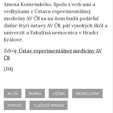
Amosa Komenského. Spolu s vedcami a
vedkyňami z Ústavu experimentálnej
medicíny AV ČR sa na ňom budú podieľať
ďalšie štyri ústavy AV ČR, päť vysokých škôl a
univerzít a Fakultná nemocnica v Hradci
Králové.
Zdroj:
Ústav experimentálnej medicíny AV
ČR
(JM)
AV ČR
BUNKA
LIEČBA
NEUROLÓGIA
POKUSY
TLAČOVÁ SPRÁVA