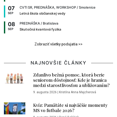
07
CVTI SR, PREDNÁŠKA, WORKSHOP
/ Smolenice
SEP
Letná škola občianskej vedy
08
PREDNÁŠKA
/ Bratislava
SEP
Skutočná kvantová fyzika
Zobraziť všetky podujatia >>
NAJNOVŠIE ČLÁNKY
Zdanlivo bežná pomoc, ktorá berie
seniorom dôstojnosť: Kde je hranica
medzi starostlivosťou a ubližovaním?
9. augusta 2026
|
Kristína Anna Majcherová
Kvíz: Pamätáte si najväčšie momenty
MS vo futbale 2026?