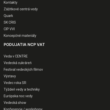
Kontakty
Zážitkové centrá vedy
Quark
SK CRIS
CIP VVI
Koncepčné materiály
PODUJATIA NCP VAT
Veda v CENTRE
Vedecká cukráreň
Festival vedeckých filmov
Výstavy
Vedec roka SR
Týždeň vedy a techniky
Európska noc vedy
Vedecká show
Konferencie / workshopy