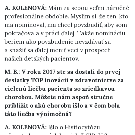
A. KOLENOVÁ:
Mám za sebou veľmi náročné
profesionálne obdobie. Myslím si, že ten, kto
ma nominoval, ma chcel povzbudiť, aby som
pokračovala v práci ďalej. Takže nomináciu
beriem ako povzbudenie nevzdávať sa
a snažiť sa ďalej meniť veci v prospech
našich detských pacientov.
M. B.:
V roku 2017 ste sa dostali do prvej
desiatky TOP inovácií v zdravotníctve za
cielenú liečbu pacienta so zriedkavou
chorobou. Môžete nám aspoň stručne
priblížiť o akú chorobu išlo a v čom bola
táto liečba výnimočná?
A. KOLENOVÁ:
Išlo o Histiocytózu