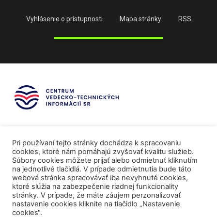
Vyhlásenie o prístupnosti
Mapa stránky
RSS
Pri používaní tejto stránky dochádza k spracovaniu
cookies, ktoré nám pomáhajú zvyšovať kvalitu služieb.
Súbory cookies môžete prijať alebo odmietnuť kliknutím
na jednotlivé tlačidlá. V prípade odmietnutia bude táto
webová stránka spracovávať iba nevyhnuté cookies,
ktoré slúžia na zabezpečenie riadnej funkcionality
stránky. V prípade, že máte záujem perzonalizovať
nastavenie cookies kliknite na tlačidlo „Nastavenie
cookies“.
Mediálni partneri