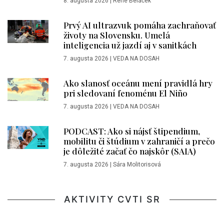
8. augusta 2026
|
René Beláček
Prvý AI ultrazvuk pomáha zachraňovať
životy na Slovensku. Umelá
inteligencia už jazdí aj v sanitkách
7. augusta 2026
|
VEDA NA DOSAH
Ako slanosť oceánu mení pravidlá hry
pri sledovaní fenoménu El Niño
7. augusta 2026
|
VEDA NA DOSAH
PODCAST: Ako si nájsť štipendium,
mobilitu či štúdium v zahraničí a prečo
je dôležité začať čo najskôr (SAIA)
7. augusta 2026
|
Sára Molitorisová
AKTIVITY CVTI SR