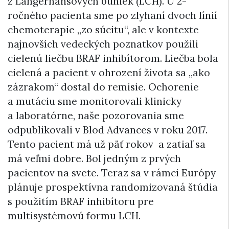
z Langerhansových buniek (LCH). U 2-
ročného pacienta sme po zlyhaní dvoch línií
chemoterapie „zo súcitu“, ale v kontexte
najnovších vedeckých poznatkov použili
cielenú liečbu BRAF inhibítorom. Liečba bola
cielená a pacient v ohrození života sa „ako
zázrakom“ dostal do remisie. Ochorenie
a mutáciu sme monitorovali klinicky
a laboratórne, naše pozorovania sme
odpublikovali v Blod Advances v roku 2017.
Tento pacient má už päť rokov a zatiaľ sa
má veľmi dobre. Bol jedným z prvých
pacientov na svete. Teraz sa v rámci Európy
plánuje prospektívna randomizovaná štúdia
s použitím BRAF inhibítoru pre
multisystémovú formu LCH.