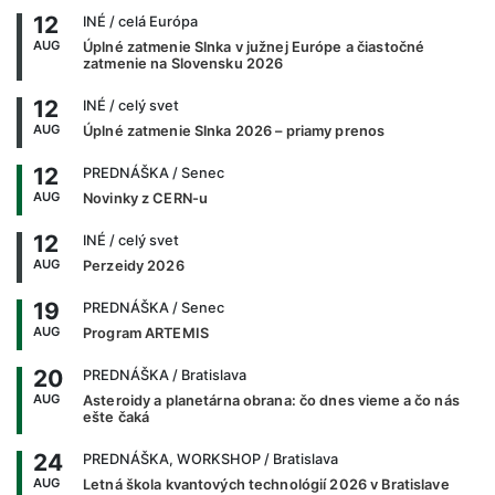
12
INÉ
/ celá Európa
AUG
Úplné zatmenie Slnka v južnej Európe a čiastočné
zatmenie na Slovensku 2026
12
INÉ
/ celý svet
AUG
Úplné zatmenie Slnka 2026 – priamy prenos
12
PREDNÁŠKA
/ Senec
AUG
Novinky z CERN-u
12
INÉ
/ celý svet
AUG
Perzeidy 2026
19
PREDNÁŠKA
/ Senec
AUG
Program ARTEMIS
20
PREDNÁŠKA
/ Bratislava
AUG
Asteroidy a planetárna obrana: čo dnes vieme a čo nás
ešte čaká
24
PREDNÁŠKA, WORKSHOP
/ Bratislava
AUG
Letná škola kvantových technológií 2026 v Bratislave