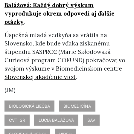
Balážová:
Každý dobrý výskum
vyprodukuje okrem odpovedí aj ďalšie
otázky
.
Úspešná mladá vedkyňa sa vrátila na
Slovensko, kde bude vďaka získanému
štipendiu SASPRO2 (Marie Skłodowská-
Curieová program COFUND) pokračovať vo
svojom výskume v Biomedicínskom centre
Slovenskej akadémie vied
.
(JM)
BIOLOGICKÁ LIEČBA
BIOMEDICÍNA
CVTI SR
LUCIA BALÁŽOVÁ
SAV