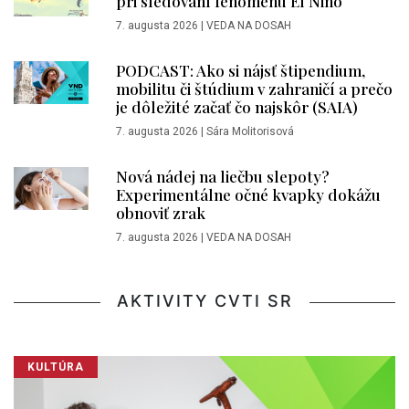
pri sledovaní fenoménu El Niño
7. augusta 2026
|
VEDA NA DOSAH
PODCAST: Ako si nájsť štipendium,
mobilitu či štúdium v zahraničí a prečo
je dôležité začať čo najskôr (SAIA)
7. augusta 2026
|
Sára Molitorisová
Nová nádej na liečbu slepoty?
Experimentálne očné kvapky dokážu
obnoviť zrak
7. augusta 2026
|
VEDA NA DOSAH
AKTIVITY CVTI SR
KULTÚRA