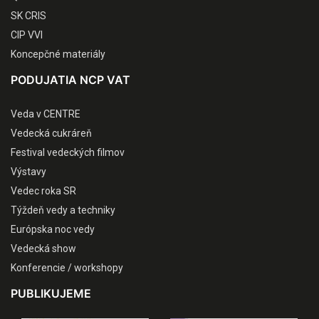
SK CRIS
CIP VVI
Koncepčné materiály
PODUJATIA NCP VAT
Veda v CENTRE
Vedecká cukráreň
Festival vedeckých filmov
Výstavy
Vedec roka SR
Týždeň vedy a techniky
Európska noc vedy
Vedecká show
Konferencie / workshopy
PUBLIKUJEME