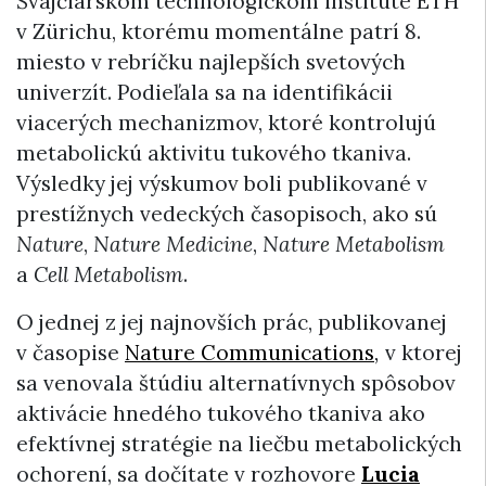
Švajčiarskom technologickom inštitúte ETH
v Zürichu, ktorému momentálne patrí 8.
miesto v rebríčku najlepších svetových
univerzít. Podieľala sa na identifikácii
viacerých mechanizmov, ktoré kontrolujú
metabolickú aktivitu tukového tkaniva.
Výsledky jej výskumov boli publikované v
prestížnych vedeckých časopisoch, ako sú
Nature
,
Nature Medicine
,
Nature Metabolism
a
Cell Metabolism
.
O jednej z jej najnovších prác, publikovanej
v časopise
Nature Communications
,
v ktorej
sa venovala štúdiu alternatívnych spôsobov
aktivácie hnedého tukového tkaniva ako
efektívnej stratégie na liečbu metabolických
ochorení, sa dočítate v rozhovore
Lucia