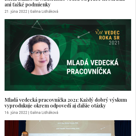
ani ťažké podmienky
21. júna 2022
|
Galina Lišháková
Mladá vedecká pracovníčka 2021: Každý dobrý výskum
vyprodukuje okrem odpovedí aj ďalšie otázky
16. júna 2022
|
Galina Lišháková