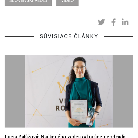
SLOVENSKÍ VEDCI
VIDEO
SÚVISIACE ČLÁNKY
Lucia Balážová: Nadšeného vedca od práce neodradia