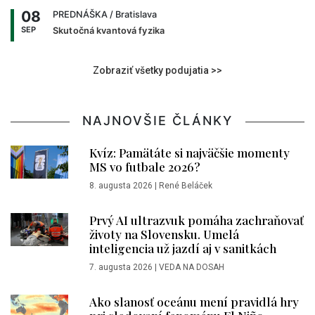
08
PREDNÁŠKA
/ Bratislava
SEP
Skutočná kvantová fyzika
Zobraziť všetky podujatia >>
NAJNOVŠIE ČLÁNKY
Kvíz: Pamätáte si najväčšie momenty
MS vo futbale 2026?
8. augusta 2026
|
René Beláček
Prvý AI ultrazvuk pomáha zachraňovať
životy na Slovensku. Umelá
inteligencia už jazdí aj v sanitkách
7. augusta 2026
|
VEDA NA DOSAH
Ako slanosť oceánu mení pravidlá hry