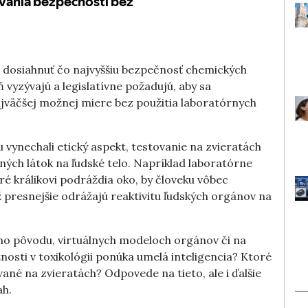
í dosiahnuť čo najvyššiu bezpečnosť chemických
 vyzývajú a legislatívne požadujú, aby sa
jväčšej možnej miere bez použitia laboratórnych
u vynechali etický aspekt, testovanie na zvieratách
ch látok na ľudské telo. Napríklad laboratórne
ktoré králikovi podráždia oko, by človeku vôbec
ž presnejšie odrážajú reaktivitu ľudských orgánov na
ého pôvodu, virtuálnych modeloch orgánov či na
osti v toxikológii ponúka umelá inteligencia? Ktoré
ané na zvieratách? Odpovede na tieto, ale i ďalšie
ah.