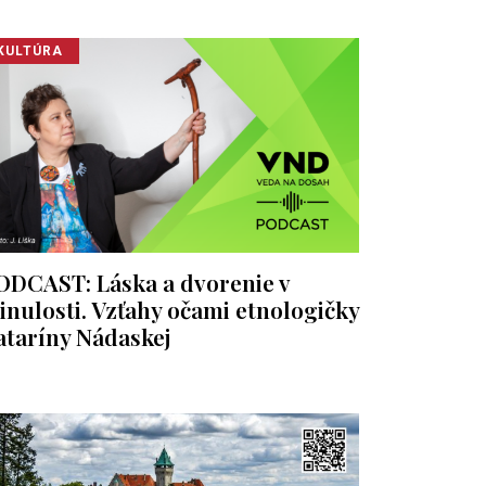
KULTÚRA
ODCAST: Láska a dvorenie v
inulosti. Vzťahy očami etnologičky
ataríny Nádaskej