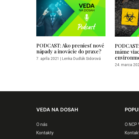
PODCAST: Ako preniesť nové
PODCAST:
nápady a inovácie do praxe?
máme viac
environme
7. apríla 2021
|
Lenka Dudlák Sidorová
24. marca 20
VEDA NA DOSAH
POPU
O nás
O NCP 
Kontakty
Kontak