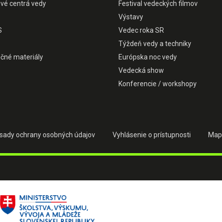
ové centrá vedy
Festival vedeckých filmov
Výstavy
S
Vedec roka SR
Týždeň vedy a techniky
čné materiály
Európska noc vedy
Vedecká show
Konferencie / workshopy
sady ochrany osobných údajov
Vyhlásenie o prístupnosti
Map