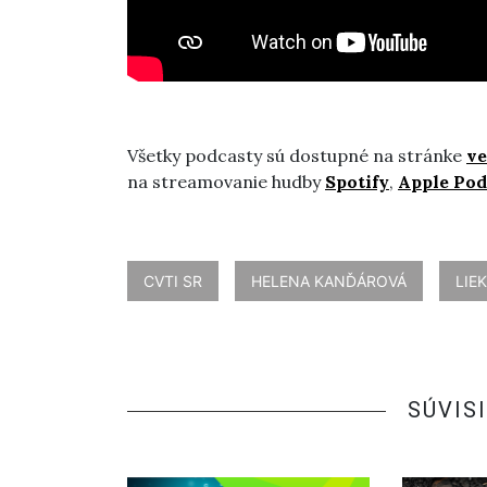
Všetky podcasty sú dostupné na stránke
ve
na streamovanie hudby
Spotify
,
Apple Pod
CVTI SR
HELENA KANĎÁROVÁ
LIE
SÚVIS