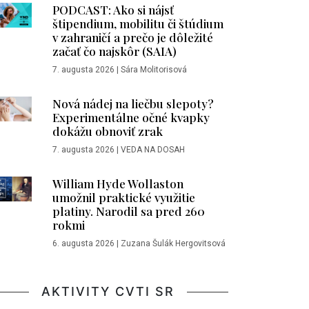
PODCAST: Ako si nájsť
štipendium, mobilitu či štúdium
v zahraničí a prečo je dôležité
začať čo najskôr (SAIA)
7. augusta 2026
|
Sára Molitorisová
Nová nádej na liečbu slepoty?
Experimentálne očné kvapky
dokážu obnoviť zrak
7. augusta 2026
|
VEDA NA DOSAH
William Hyde Wollaston
umožnil praktické využitie
platiny. Narodil sa pred 260
rokmi
6. augusta 2026
|
Zuzana Šulák Hergovitsová
AKTIVITY CVTI SR