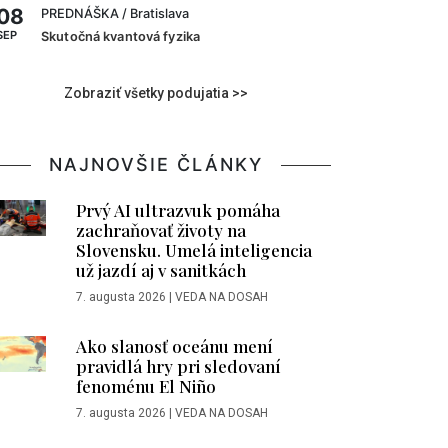
08
PREDNÁŠKA
/ Bratislava
SEP
Skutočná kvantová fyzika
Zobraziť všetky podujatia >>
NAJNOVŠIE ČLÁNKY
Prvý AI ultrazvuk pomáha
zachraňovať životy na
Slovensku. Umelá inteligencia
už jazdí aj v sanitkách
7. augusta 2026
|
VEDA NA DOSAH
Ako slanosť oceánu mení
pravidlá hry pri sledovaní
fenoménu El Niño
7. augusta 2026
|
VEDA NA DOSAH