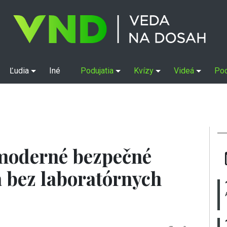
Ľudia
Iné
Podujatia
Kvízy
Videá
Po
moderné bezpečné
a bez laboratórnych