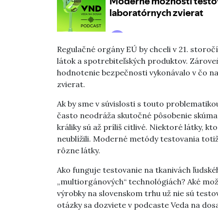
Regulačné orgány EÚ by chceli v 21. storoč
látok a spotrebiteľských produktov.
Zároveň
hodnotenie bezpečnosti vykonávalo v čo na
zvierat.
Ak by sme v súvislosti s touto problematiko
často neodráža skutočné pôsobenie skúmaný
králiky sú až príliš citlivé. Niektoré látky, 
neublížili. Moderné metódy testovania toti
rôzne látky.
Ako funguje testovanie na tkanivách ľudsk
„multiorgánových“ technológiách? Aké možn
výrobky na slovenskom trhu už nie sú testov
otázky sa dozviete v podcaste Veda na dos