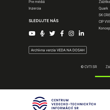
Pre médiá
Zážitk
Inzercia
Quark
SK CRI
SLEDUJTE NÁS
CIP VVI
Koncep
Archívna verzia VEDA NA DOSAH
© CVTI SR
Zá