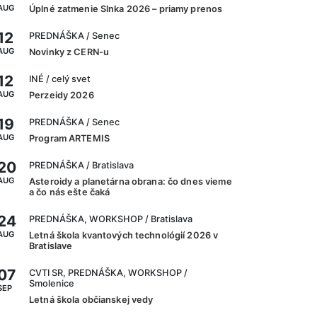
AUG
Úplné zatmenie Slnka 2026 – priamy prenos
12
PREDNÁŠKA
/ Senec
AUG
Novinky z CERN-u
12
INÉ
/ celý svet
AUG
Perzeidy 2026
19
PREDNÁŠKA
/ Senec
AUG
Program ARTEMIS
20
PREDNÁŠKA
/ Bratislava
AUG
Asteroidy a planetárna obrana: čo dnes vieme
a čo nás ešte čaká
24
PREDNÁŠKA, WORKSHOP
/ Bratislava
AUG
Letná škola kvantových technológií 2026 v
Bratislave
07
CVTI SR, PREDNÁŠKA, WORKSHOP
/
Smolenice
SEP
Letná škola občianskej vedy