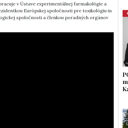
racuje v Ústave experimentálnej farmakológie a
ezidentkou Európskej spoločnosti pre toxikológiu in
logickej spoločnosti a členkou poradných orgánov
P
m
K