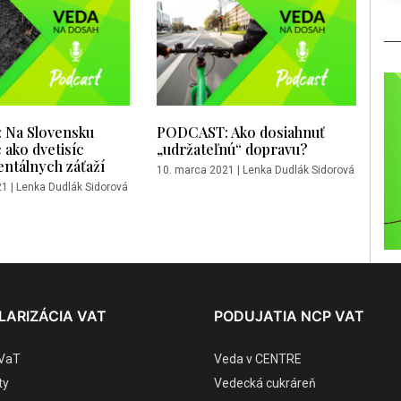
 Na Slovensku
PODCAST: Ako dosiahnuť
 ako dvetisíc
„udržateľnú“ dopravu?
ntálnych záťaží
10. marca 2021
|
Lenka Dudlák Sidorová
21
|
Lenka Dudlák Sidorová
LARIZÁCIA VAT
PODUJATIA NCP VAT
VaT
Veda v CENTRE
ty
Vedecká cukráreň