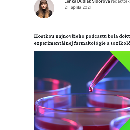
Lenka Dudlák Sidorová
redaktork
21. apríla 2021
Hostkou najnovšieho podcastu bola dok
experimentálnej farmakológie a toxikoló