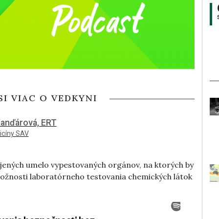
SI VIAC O VEDKYNI
a Kanďárová, ERT
icíny SAV
ojených umelo vypestovaných orgánov, na ktorých by
é možnosti laboratórneho testovania chemických látok