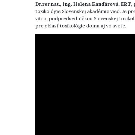
Dr.rer.nat., Ing. Helena Kanďárová, ERT
,
p
toxikológie Slovenskej akadémie vied. Je pr
vitro, podpredsedníčkou Slovenskej toxiko
pre oblasť toxikológie doma aj vo svete.