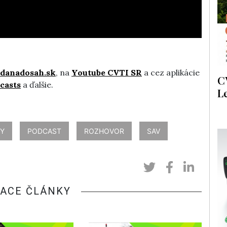
danadosah.sk
, na
Youtube CVTI SR
a cez aplikácie
C
casts
a ďalšie.
L
KY
PODCAST
ROZHOVOR
SAV
IACE ČLÁNKY