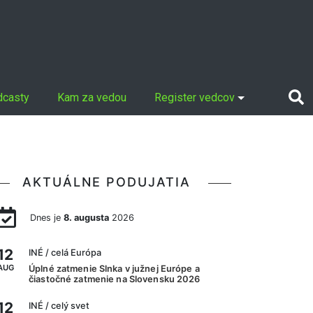
dcasty
Kam za vedou
Register vedcov
AKTUÁLNE PODUJATIA
Dnes je
8. augusta
2026
12
INÉ
/ celá Európa
AUG
Úplné zatmenie Slnka v južnej Európe a
čiastočné zatmenie na Slovensku 2026
12
INÉ
/ celý svet