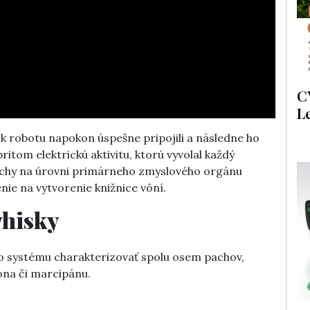
C
L
 k robotu napokon úspešne pripojili a následne ho
itom elektrickú aktivitu, ktorú vyvolal každý
achy na úrovni primárneho zmyslového orgánu
nie na vytvorenie knižnice vôní.
whisky
 systému charakterizovať spolu osem pachov,
óna či marcipánu.