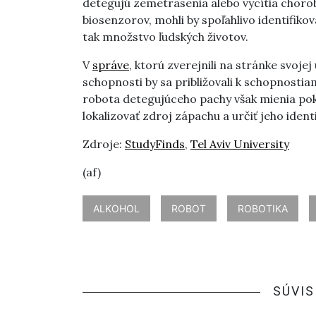
detegujú zemetrasenia alebo vycítia choro
biosenzorov, mohli by spoľahlivo identifikov
tak množstvo ľudských životov.
V
správe
, ktorú zverejnili na stránke svoje
schopnosti by sa približovali k schopnostia
robota detegujúceho pachy však mienia pok
lokalizovať zdroj zápachu a určiť jeho identi
Zdroje:
StudyFinds
,
Tel Aviv University
(af)
ALKOHOL
ROBOT
ROBOTIKA
SÚVIS