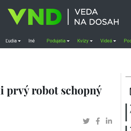
Ľudia
Iné
Podujatia
Kvízy
Videá
Po
i prvý robot schopný