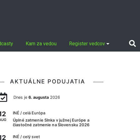
dcasty
Kam za vedou
Register vedcov
AKTUÁLNE PODUJATIA
Dnes je
6. augusta
2026
12
INÉ
/ celá Európa
AUG
Úplné zatmenie Slnka v južnej Európe a
čiastočné zatmenie na Slovensku 2026
12
INÉ
/ celý svet