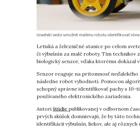
Izraelskí vedci umožnili malému robotu identifikovať vône. 
Letiská a železničné stanice po celom sve
či výbušnín za malé roboty. Tím technikov z
biologický senzor, vďaka ktorému dokázal vôb
Senzor reaguje na prítomnosť neďalekého zá
následne robot vyhodnotí. Pomocou algori
schopný správne identifikovať pachy s 10-ti
používaného elektronického zariadenia.
Autori
štúdie
publikovanej v odbornom čas
prvých skúšok domnievajú, že by táto tech
identifikácii výbušnín, liekov, ale aj rôzny