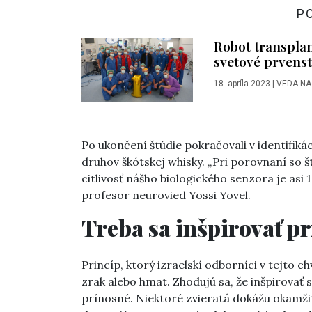
P
Robot transplan
svetové prvens
18. apríla 2023
|
VEDA NA
Po ukončení štúdie pokračovali v identifiká
druhov škótskej whisky. „Pri porovnaní so 
citlivosť nášho biologického senzora je asi 
profesor neurovied Yossi Yovel.
Treba sa inšpirovať p
Princíp, ktorý izraelskí odborníci v tejto ch
zrak alebo hmat. Zhodujú sa, že inšpirovať
prínosné. Niektoré zvieratá dokážu okamžite