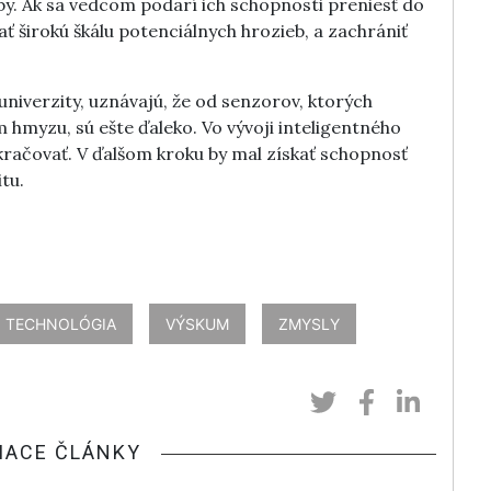
by. Ak sa vedcom podarí ich schopnosti preniesť do
ať širokú škálu potenciálnych hrozieb, a zachrániť
j univerzity, uznávajú, že od senzorov, ktorých
m hmyzu, sú ešte ďaleko. Vo vývoji inteligentného
račovať. V ďalšom kroku by mal získať schopnosť
tu.
TECHNOLÓGIA
VÝSKUM
ZMYSLY
IACE ČLÁNKY