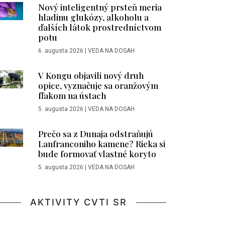
Nový inteligentný prsteň meria
hladinu glukózy, alkoholu a
ďalších látok prostredníctvom
potu
6. augusta 2026
|
VEDA NA DOSAH
V Kongu objavili nový druh
opice, vyznačuje sa oranžovým
fľakom na ústach
5. augusta 2026
|
VEDA NA DOSAH
Prečo sa z Dunaja odstraňujú
Lanfranconiho kamene? Rieka si
bude formovať vlastné koryto
5. augusta 2026
|
VEDA NA DOSAH
AKTIVITY CVTI SR