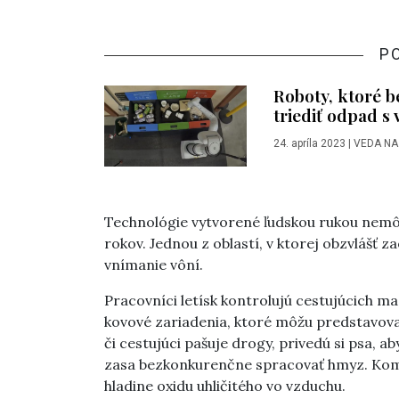
P
Roboty, ktoré b
triediť odpad s
24. apríla 2023
|
VEDA NA
Technológie vytvorené ľudskou rukou nemôžu
rokov. Jednou z oblastí, v ktorej obzvlášť 
vnímanie vôní.
Pracovníci letísk kontrolujú cestujúcich m
kovové zariadenia, ktoré môžu predstavovať
či cestujúci pašuje drogy, privedú si psa, 
zasa bezkonkurenčne spracovať hmyz. Komá
hladine oxidu uhličitého vo vzduchu.