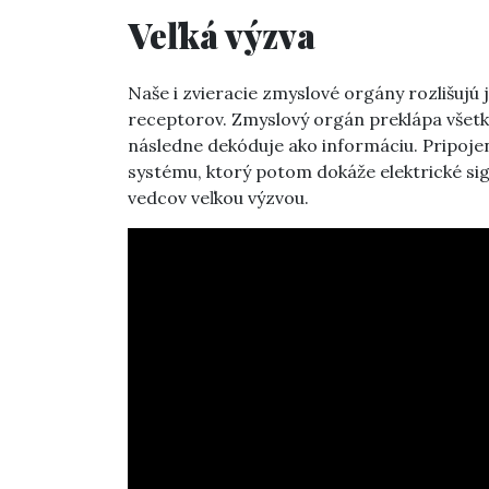
Veľká výzva
Naše i zvieracie zmyslové orgány rozlišujú
receptorov. Zmyslový orgán preklápa všetky
následne dekóduje ako informáciu. Pripoje
systému, ktorý potom dokáže elektrické sig
vedcov veľkou výzvou.