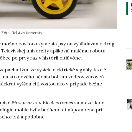
Zdroj: Tel Aviv University
te možno čoskoro vymenia psy na vyhľadávanie drog
 Telavivskej univerzity aplikoval malému robotu
ec po prvý raz v histórii cítiť vône.
pachu tým, že vysiela elektrické signály, ktoré
tmu strojového učenia bol tím vedcov zároveň
síckrát vyššou citlivosťou ako v prípade bežne
opise
Biosensor and Bioelectronics
sa na základe
nológia mohla byť v budúcnosti nápomocná pri
ch ochorení a podobne.