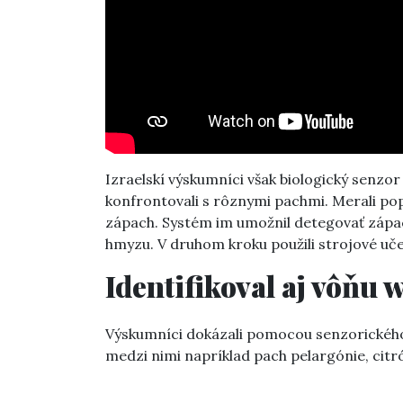
Izraelskí výskumníci však biologický senzor
konfrontovali s rôznymi pachmi. Merali popr
zápach. Systém im umožnil detegovať záp
hmyzu. V druhom kroku použili strojové uče
Identifikoval aj vôňu 
Výskumníci dokázali pomocou senzorického
medzi nimi napríklad pach pelargónie, citr