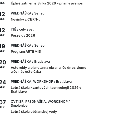
AUG
Úplné zatmenie Slnka 2026 – priamy prenos
12
PREDNÁŠKA
/ Senec
AUG
Novinky z CERN-u
12
INÉ
/ celý svet
AUG
Perzeidy 2026
19
PREDNÁŠKA
/ Senec
AUG
Program ARTEMIS
20
PREDNÁŠKA
/ Bratislava
AUG
Asteroidy a planetárna obrana: čo dnes vieme
a čo nás ešte čaká
24
PREDNÁŠKA, WORKSHOP
/ Bratislava
AUG
Letná škola kvantových technológií 2026 v
Bratislave
07
CVTI SR, PREDNÁŠKA, WORKSHOP
/
Smolenice
SEP
Letná škola občianskej vedy