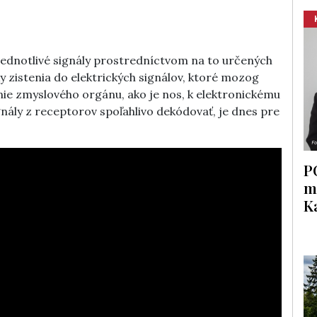
 jednotlivé signály prostredníctvom na to určených
 zistenia do elektrických signálov, ktoré mozog
nie zmyslového orgánu, ako je nos, k elektronickému
nály z receptorov spoľahlivo dekódovať, je dnes pre
P
m
K