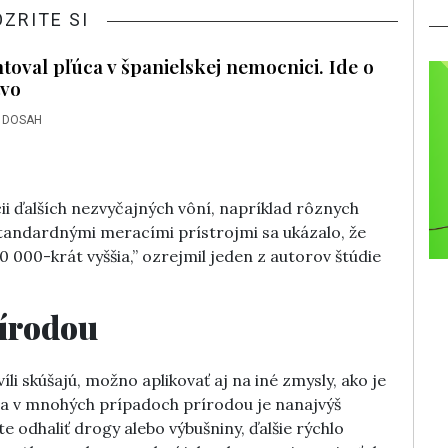
OZRITE SI
toval pľúca v španielskej nemocnici. Ide o
tvo
 DOSAH
cii ďalších nezvyčajných vôní, napríklad rôznych
štandardnými meracími prístrojmi sa ukázalo, že
10 000-krát vyššia,” ozrejmil jeden z autorov štúdie
rírodou
víli skúšajú, možno aplikovať aj na iné zmysly, ako je
 sa v mnohých prípadoch prírodou je nanajvýš
 odhaliť drogy alebo výbušniny, ďalšie rýchlo