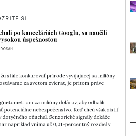
OZRITE SI
ehali po kanceláriách Googlu, sa naučili
 vysokou úspešnosťou
 DOSAH
 stále konkurovať prírode vyvíjajúcej sa milióny
zaostávame za svetom zvierat, je pritom práve
agnetometrom za milióny dolárov, aby odhalili
 potenciálne nebezpečenstvo. Keď chcú však zistiť,
aby dotyčného oňuchal. Senzorické signály dokáže
r napríklad vníma už 0,01-percentný rozdiel v