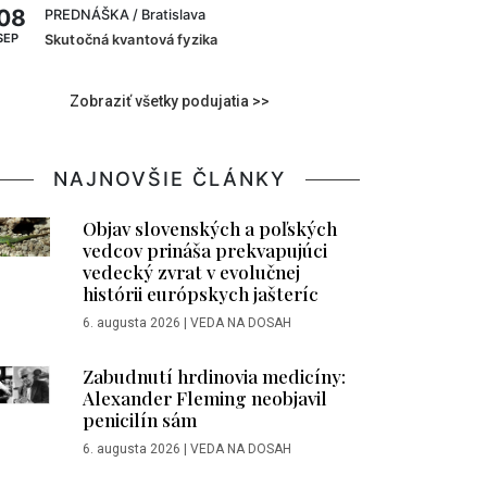
08
PREDNÁŠKA
/ Bratislava
SEP
Skutočná kvantová fyzika
Zobraziť všetky podujatia >>
NAJNOVŠIE ČLÁNKY
Objav slovenských a poľských
vedcov prináša prekvapujúci
vedecký zvrat v evolučnej
histórii európskych jašteríc
6. augusta 2026
|
VEDA NA DOSAH
Zabudnutí hrdinovia medicíny:
Alexander Fleming neobjavil
penicilín sám
6. augusta 2026
|
VEDA NA DOSAH