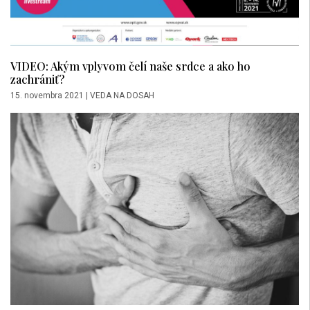
VIDEO: Akým vplyvom čelí naše srdce a ako ho
zachrániť?
15. novembra 2021
|
VEDA NA DOSAH