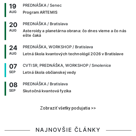
19
PREDNÁŠKA
/ Senec
AUG
Program ARTEMIS
20
PREDNÁŠKA
/ Bratislava
AUG
Asteroidy a planetárna obrana: čo dnes vieme a čo nás
ešte čaká
24
PREDNÁŠKA, WORKSHOP
/ Bratislava
AUG
Letná škola kvantových technológií 2026 v Bratislave
07
CVTI SR, PREDNÁŠKA, WORKSHOP
/ Smolenice
SEP
Letná škola občianskej vedy
08
PREDNÁŠKA
/ Bratislava
SEP
Skutočná kvantová fyzika
Zobraziť všetky podujatia >>
NAJNOVŠIE ČLÁNKY