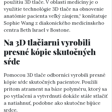
použitiu 3D tlače. V oblasti medicíny je o
využitie technológie 3D tlače na obnovenie
anatómie pacienta veľký záujem,“ konštatuje
Sophie Wang z diakonického medicínskeho
centra Beth Israel v Bostone.
Na 3D tlačiarni vyrobili
presné kópie skutočných
sŕdc
Pomocou 3D tlače odborníci vyrobili presné
kópie sŕdc skutočných pacientov. Použili
pritom atrament na báze polyméru, ktorý sa
po vytlačení a vytvrdnutí dokáže stále stlačiť
a natiahnuť, podobne ako skutočne bijúce
srdce.