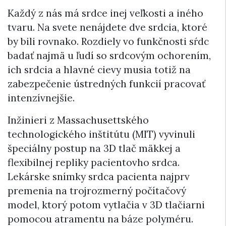
Každý z nás má srdce inej veľkosti a iného
tvaru. Na svete nenájdete dve srdcia, ktoré
by bili rovnako. Rozdiely vo funkčnosti sŕdc
badať najmä u ľudí so srdcovým ochorením,
ich srdcia a hlavné cievy musia totiž na
zabezpečenie ústredných funkcií pracovať
intenzívnejšie.
Inžinieri z Massachusettského
technologického inštitútu (MIT) vyvinuli
špeciálny postup na 3D tlač mäkkej a
flexibilnej repliky pacientovho srdca.
Lekárske snímky srdca pacienta najprv
premenia na trojrozmerný počítačový
model, ktorý potom vytlačia v 3D tlačiarni
pomocou atramentu na báze polyméru.