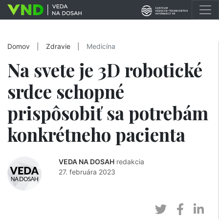
Domov
|
Zdravie
|
Medicína
Na svete je 3D robotické
srdce schopné
prispôsobiť sa potrebám
konkrétneho pacienta
VEDA NA DOSAH
redakcia
27. februára 2023