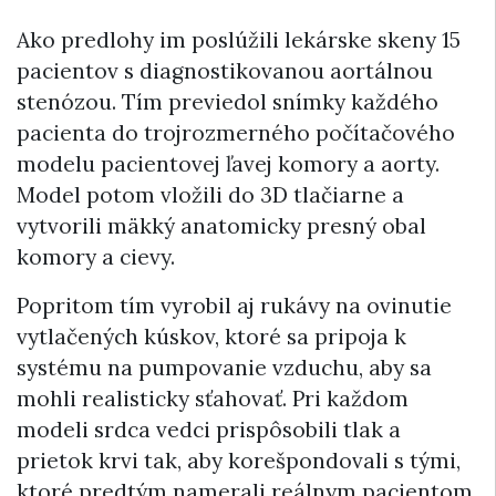
Ako predlohy im poslúžili lekárske skeny 15
pacientov s diagnostikovanou aortálnou
stenózou. Tím previedol snímky každého
pacienta do trojrozmerného počítačového
modelu pacientovej ľavej komory a aorty.
Model potom vložili do 3D tlačiarne a
vytvorili mäkký anatomicky presný obal
komory a cievy.
Popritom tím vyrobil aj rukávy na ovinutie
vytlačených kúskov, ktoré sa pripoja k
systému na pumpovanie vzduchu, aby sa
mohli realisticky sťahovať. Pri každom
modeli srdca vedci prispôsobili tlak a
prietok krvi tak, aby korešpondovali s tými,
ktoré predtým namerali reálnym pacientom.