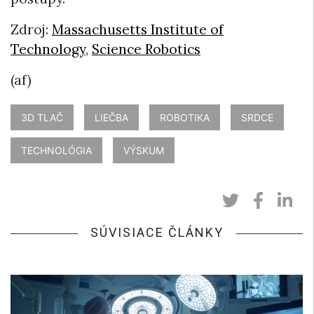
Zdroj:
Massachusetts Institute of
Technology
,
Science Robotics
(af)
3D TLAČ
LIEČBA
ROBOTIKA
SRDCE
TECHNOLÓGIA
VÝSKUM
SÚVISIACE ČLÁNKY