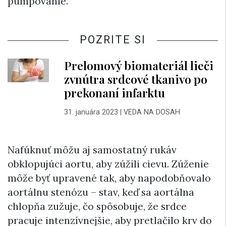
pumpovanie.
POZRITE SI
Prelomový biomateriál lieči
zvnútra srdcové tkanivo po
prekonaní infarktu
31. januára 2023
|
VEDA NA DOSAH
Nafúknuť môžu aj samostatný rukáv
obklopujúci aortu, aby zúžili cievu. Zúženie
môže byť upravené tak, aby napodobňovalo
aortálnu stenózu – stav, keď sa aortálna
chlopňa zužuje, čo spôsobuje, že srdce
pracuje intenzívnejšie, aby pretlačilo krv do