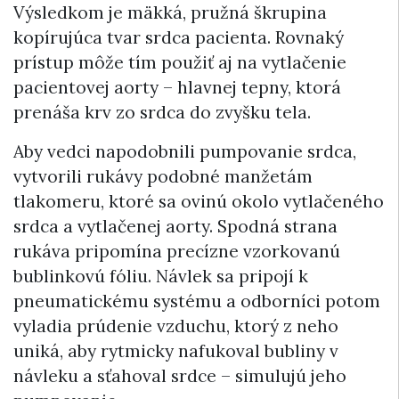
Výsledkom je mäkká, pružná škrupina
kopírujúca tvar srdca pacienta. Rovnaký
prístup môže tím použiť aj na vytlačenie
pacientovej aorty – hlavnej tepny, ktorá
prenáša krv zo srdca do zvyšku tela.
Aby vedci napodobnili pumpovanie srdca,
vytvorili rukávy podobné manžetám
tlakomeru, ktoré sa ovinú okolo vytlačeného
srdca a vytlačenej aorty. Spodná strana
rukáva pripomína precízne vzorkovanú
bublinkovú fóliu. Návlek sa pripojí k
pneumatickému systému a odborníci potom
vyladia prúdenie vzduchu, ktorý z neho
uniká, aby rytmicky nafukoval bubliny v
návleku a sťahoval srdce – simulujú jeho