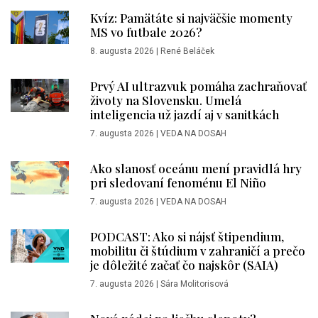
Kvíz: Pamätáte si najväčšie momenty
MS vo futbale 2026?
8. augusta 2026
|
René Beláček
Prvý AI ultrazvuk pomáha zachraňovať
životy na Slovensku. Umelá
inteligencia už jazdí aj v sanitkách
7. augusta 2026
|
VEDA NA DOSAH
Ako slanosť oceánu mení pravidlá hry
pri sledovaní fenoménu El Niño
7. augusta 2026
|
VEDA NA DOSAH
PODCAST: Ako si nájsť štipendium,
mobilitu či štúdium v zahraničí a prečo
je dôležité začať čo najskôr (SAIA)
7. augusta 2026
|
Sára Molitorisová