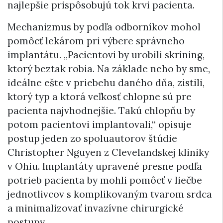
najlepšie prispôsobujú tok krvi pacienta.
Mechanizmus by podľa odborníkov mohol
pomôcť lekárom pri výbere správneho
implantátu. „Pacientovi by urobili skríning,
ktorý beztak robia. Na základe neho by sme,
ideálne ešte v priebehu daného dňa, zistili,
ktorý typ a ktorá veľkosť chlopne sú pre
pacienta najvhodnejšie. Takú chlopňu by
potom pacientovi implantovali,“ opisuje
postup jeden zo spoluautorov štúdie
Christopher Nguyen z Clevelandskej kliniky
v Ohiu. Implantáty upravené presne podľa
potrieb pacienta by mohli pomôcť v liečbe
jednotlivcov s komplikovaným tvarom srdca
a minimalizovať invazívne chirurgické
postupy.