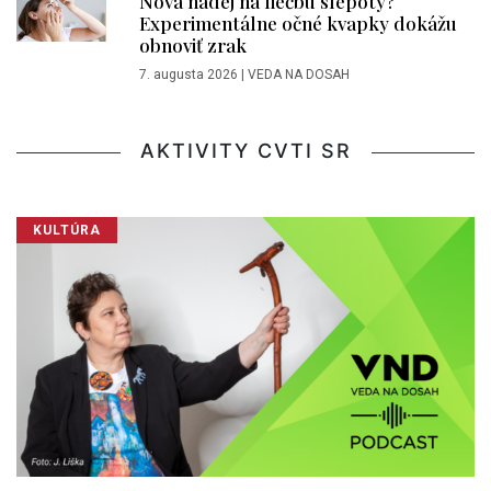
Nová nádej na liečbu slepoty?
Experimentálne očné kvapky dokážu
obnoviť zrak
7. augusta 2026
|
VEDA NA DOSAH
AKTIVITY CVTI SR
KULTÚRA