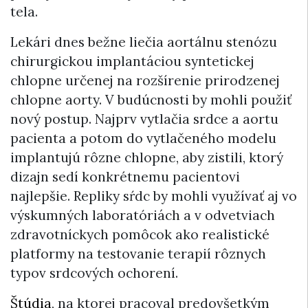
tela.
Lekári dnes bežne liečia aortálnu stenózu
chirurgickou implantáciou syntetickej
chlopne určenej na rozšírenie prirodzenej
chlopne aorty. V budúcnosti by mohli použiť
nový postup. Najprv vytlačia srdce a aortu
pacienta a potom do vytlačeného modelu
implantujú rôzne chlopne, aby zistili, ktorý
dizajn sedí konkrétnemu pacientovi
najlepšie. Repliky sŕdc by mohli využívať aj vo
výskumných laboratóriách a v odvetviach
zdravotníckych pomôcok ako realistické
platformy na testovanie terapií rôznych
typov srdcových ochorení.
Štúdia
, na ktorej pracoval predovšetkým