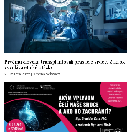
Prvému človeku transplantovali prasacie srdce. Zákrok
vyvoláva etické otázky
25. marca 2022
|
Simona Schwarz