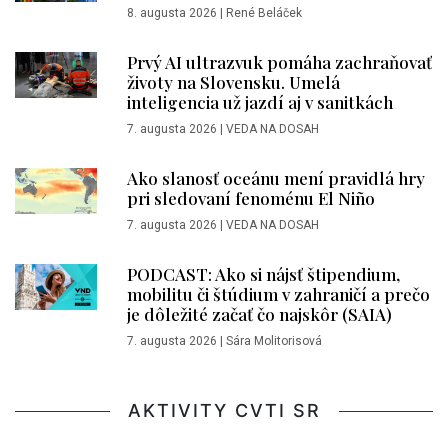
8. augusta 2026
|
René Beláček
Prvý AI ultrazvuk pomáha zachraňovať
životy na Slovensku. Umelá
inteligencia už jazdí aj v sanitkách
7. augusta 2026
|
VEDA NA DOSAH
Ako slanosť oceánu mení pravidlá hry
pri sledovaní fenoménu El Niño
7. augusta 2026
|
VEDA NA DOSAH
PODCAST: Ako si nájsť štipendium,
mobilitu či štúdium v zahraničí a prečo
je dôležité začať čo najskôr (SAIA)
7. augusta 2026
|
Sára Molitorisová
AKTIVITY CVTI SR