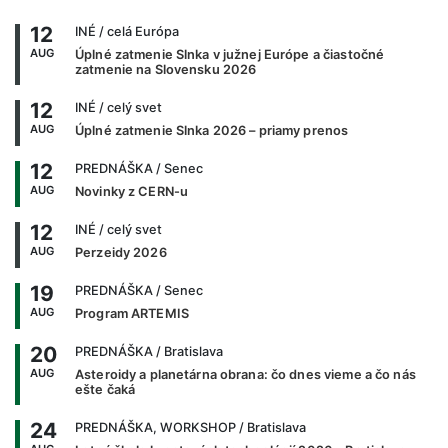
12
INÉ
/ celá Európa
AUG
Úplné zatmenie Slnka v južnej Európe a čiastočné
zatmenie na Slovensku 2026
12
INÉ
/ celý svet
AUG
Úplné zatmenie Slnka 2026 – priamy prenos
12
PREDNÁŠKA
/ Senec
AUG
Novinky z CERN-u
12
INÉ
/ celý svet
AUG
Perzeidy 2026
19
PREDNÁŠKA
/ Senec
AUG
Program ARTEMIS
20
PREDNÁŠKA
/ Bratislava
AUG
Asteroidy a planetárna obrana: čo dnes vieme a čo nás
ešte čaká
24
PREDNÁŠKA, WORKSHOP
/ Bratislava