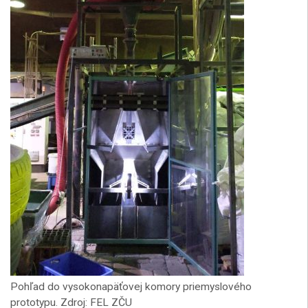
Pohľad do vysokonapäťovej komory priemyslového
prototypu. Zdroj: FEL ZČU