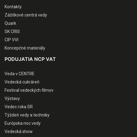
Kontakty
Zážitkové centrá vedy
Quark
SK CRIS
CIP VVI
Koncepčné materiály
PODUJATIA NCP VAT
Veda v CENTRE
Vedecká cukráreň
Festival vedeckých filmov
Výstavy
Vedec roka SR
Týždeň vedy a techniky
Európska noc vedy
Vedecká show