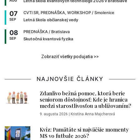
AUG
Letná škola kvantových technológií 2026 v Bratislave
07
CVTI SR, PREDNÁŠKA, WORKSHOP
/ Smolenice
SEP
Letná škola občianskej vedy
08
PREDNÁŠKA
/ Bratislava
SEP
Skutočná kvantová fyzika
Zobraziť všetky podujatia >>
NAJNOVŠIE ČLÁNKY
Zdanlivo bežná pomoc, ktorá berie
seniorom dôstojnosť: Kde je hranica
medzi starostlivosťou a ubližovaním?
9. augusta 2026
|
Kristína Anna Majcherová
Kvíz: Pamätáte si najväčšie momenty
MS vo futbale 2026?