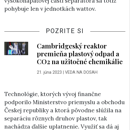
vysokonapäťovej časti separátora sa totiž
pohybuje len v jednotkách wattov.
POZRITE SI
Cambridgeský reaktor
premieňa plastový odpad a
CO2 na užitočné chemikálie
21. júna 2023
|
VEDA NA DOSAH
Technológie, ktorých vývoj finančne
podporilo Ministerstvo priemyslu a obchodu
Českej republiky a ktorá pôvodne slúžila na
separáciu rôznych druhov plastov, tak
nachádza ďalšie uplatnenie. Využiť sa dá aj