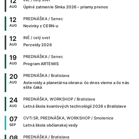
12
AUG
Úplné zatmenie Slnka 2026 – priamy prenos
12
PREDNÁŠKA
/ Senec
AUG
Novinky z CERN-u
12
INÉ
/ celý svet
AUG
Perzeidy 2026
19
PREDNÁŠKA
/ Senec
AUG
Program ARTEMIS
20
PREDNÁŠKA
/ Bratislava
AUG
Asteroidy a planetárna obrana: čo dnes vieme a čo nás
ešte čaká
24
PREDNÁŠKA, WORKSHOP
/ Bratislava
AUG
Letná škola kvantových technológií 2026 v Bratislave
07
CVTI SR, PREDNÁŠKA, WORKSHOP
/ Smolenice
SEP
Letná škola občianskej vedy
08
PREDNÁŠKA
/ Bratislava