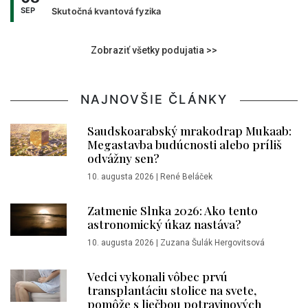
SEP
Skutočná kvantová fyzika
Zobraziť všetky podujatia >>
NAJNOVŠIE ČLÁNKY
Saudskoarabský mrakodrap Mukaab:
Megastavba budúcnosti alebo príliš
odvážny sen?
10. augusta 2026
|
René Beláček
Zatmenie Slnka 2026: Ako tento
astronomický úkaz nastáva?
10. augusta 2026
|
Zuzana Šulák Hergovitsová
Vedci vykonali vôbec prvú
transplantáciu stolice na svete,
pomôže s liečbou potravinových