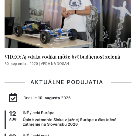
VIDEO: Aj vďaka vodíku môže byť budúcnosť zelená
30. septembra 2020
|
VEDA NA DOSAH
AKTUÁLNE PODUJATIA
Dnes je
10. augusta
2026
12
INÉ
/ celá Európa
AUG
Úplné zatmenie Slnka v južnej Európe a čiastočné
zatmenie na Slovensku 2026
INÉ
/ celý svet