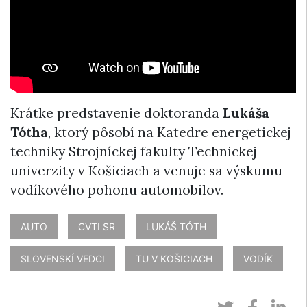
Krátke predstavenie doktoranda
Lukáša
Tótha
, ktorý pôsobí na Katedre energetickej
techniky Strojníckej fakulty Technickej
univerzity v Košiciach a venuje sa výskumu
vodíkového pohonu automobilov.
AUTO
CVTI SR
LUKÁŠ TÓTH
SLOVENSKÍ VEDCI
TU V KOŠICIACH
VODÍK