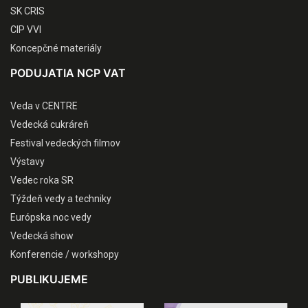
SK CRIS
CIP VVI
Koncepčné materiály
PODUJATIA NCP VAT
Veda v CENTRE
Vedecká cukráreň
Festival vedeckých filmov
Výstavy
Vedec roka SR
Týždeň vedy a techniky
Európska noc vedy
Vedecká show
Konferencie / workshopy
PUBLIKUJEME