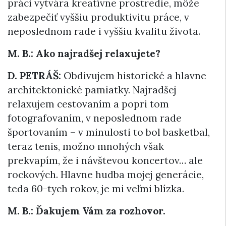
práci vytvára kreatívne prostredie, môže
zabezpečiť vyššiu produktivitu práce, v
neposlednom rade i vyššiu kvalitu života.
M. B.: Ako najradšej relaxujete?
D. PETRÁŠ:
Obdivujem historické a hlavne
architektonické pamiatky. Najradšej
relaxujem cestovaním a popri tom
fotografovaním, v neposlednom rade
športovaním – v minulosti to bol basketbal,
teraz tenis, možno mnohých však
prekvapím, že i návštevou koncertov… ale
rockových. Hlavne hudba mojej generácie,
teda 60-tych rokov, je mi veľmi blízka.
M. B.: Ďakujem Vám za rozhovor.