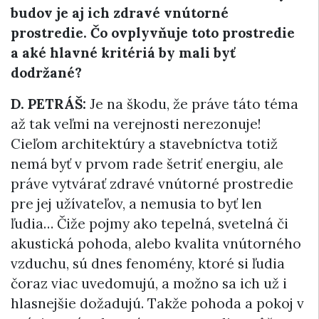
budov je aj
ich zdravé vnútorné
prostredie. Čo ovplyvňuje toto prostredie
a aké hlavné
kritériá by mali byť
dodržané?
D. PETRÁŠ:
Je na škodu, že práve táto téma
až tak veľmi na verejnosti nerezonuje!
Cieľom architektúry a stavebníctva totiž
nemá byť v prvom rade šetriť energiu, ale
práve vytvárať zdravé vnútorné prostredie
pre jej užívateľov, a nemusia to byť len
ľudia… Čiže pojmy ako tepelná, svetelná či
akustická pohoda, alebo kvalita vnútorného
vzduchu, sú dnes fenomény, ktoré si ľudia
čoraz viac uvedomujú, a možno sa ich už i
hlasnejšie dožadujú. Takže pohoda a pokoj v