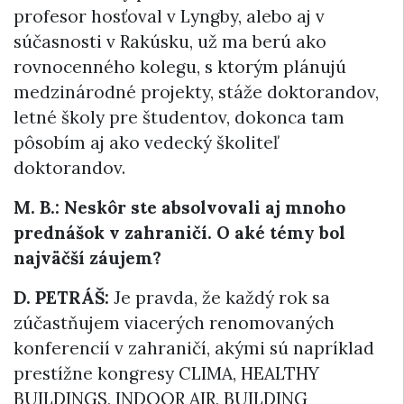
profesor hosťoval v Lyngby, alebo aj v
súčasnosti v Rakúsku, už ma berú ako
rovnocenného kolegu, s ktorým plánujú
medzinárodné projekty, stáže doktorandov,
letné školy pre študentov, dokonca tam
pôsobím aj ako vedecký školiteľ
doktorandov.
M. B.: Neskôr ste absolvovali aj mnoho
prednášok v zahraničí. O aké témy bol
najväčší záujem?
D. PETRÁŠ:
Je pravda, že každý rok sa
zúčastňujem viacerých renomovaných
konferencií v zahraničí, akými sú napríklad
prestížne kongresy CLIMA, HEALTHY
BUILDINGS, INDOOR AIR, BUILDING