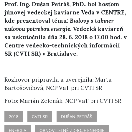
Prof. Ing. Dušan Petráš, PhD., bol hosťom
júnovej vedeckej kaviarne Veda v CENTRE,
kde
prezentoval tému:
Budovy s takmer
nulovou potrebou energie
.
Vedecká kaviareň
sa uskutočnila
dňa 28. 6. 2018 o 17.00 hod. v
Centre vedecko-technických informácií
SR (CVTI SR) v Bratislave.
Rozhovor pripravila a uverejnila: Marta
Bartošovičová, NCP VaT pri CVTI SR
Foto: Marián Zelenák, NCP VaT pri CVTI SR
2018
CVTI SR
DUŠAN PETRÁŠ
ENERGIA
OBNOVITEĽNÉ ZDROJE ENERGIE