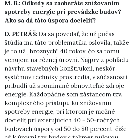
M. B.: Odkedy sa zaoberáte znižovaním
spotreby energie pri prevádzke budov?
Ako sa dá táto úspora docieliť?
D. PETRÁŠ:
Dá sa povedať, že už počas
štúdia ma táto problematika oslovila, takže
je to už „hrozných“ 40 rokov, čo sa tomu
venujem na rôznej úrovni. Najprv z pohľadu
návrhu stavebných konštrukcií, neskôr
systémov techniky prostredia, v súčasnosti
pribudli už spomínané obnoviteľné zdroje
energie. Každopádne som zástancom tzv.
komplexného prístupu ku znižovaniu
spotreby energie, pri ktorom je možné
docieliť pri existujúcich 40 – 50-ročných
budovách úspory od 50 do 80 percent, čiže
až k úrovni tzv. budov s takmer nulovou