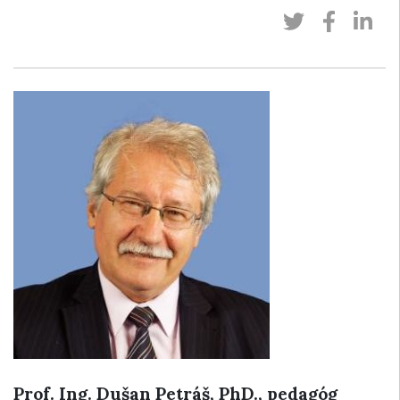
Prof. Ing. Dušan Petráš, PhD., pedagóg