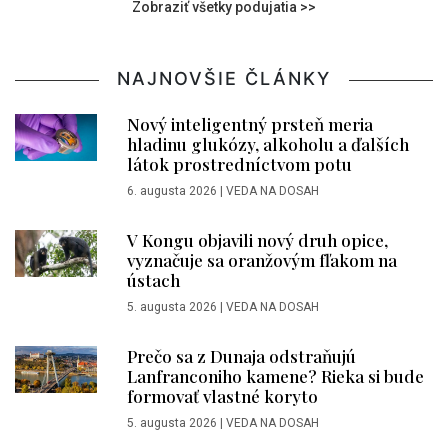
Zobraziť všetky podujatia >>
NAJNOVŠIE ČLÁNKY
Nový inteligentný prsteň meria
hladinu glukózy, alkoholu a ďalších
látok prostredníctvom potu
6. augusta 2026
|
VEDA NA DOSAH
V Kongu objavili nový druh opice,
vyznačuje sa oranžovým fľakom na
ústach
5. augusta 2026
|
VEDA NA DOSAH
Prečo sa z Dunaja odstraňujú
Lanfranconiho kamene? Rieka si bude
formovať vlastné koryto
5. augusta 2026
|
VEDA NA DOSAH