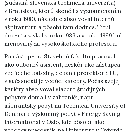
(súčasná Slovenská technická univerzita)
v Bratislave, ktorú skončil s vyznamenaním
v roku 1980, následne absolvoval internú
ašpirantúru a pôsobí tam dodnes. Titul
docenta získal v roku 1989 a v roku 1999 bol
menovaný za vysokoškolského profesora.
Po nástupe na Stavebnú fakultu pracoval
ako odborný asistent, neskôr ako zástupca
vedúceho katedry, dekan i prorektor STU,
v súčasnosti je vedúci katedry. Počas svojej
kariéry absolvoval viacero študijných
pobytov doma i v zahraničí, napr.
ašpirantský pobyt na Technical University of
Denmark, výskumný pobyt v Energy Saving
International v Oslo, kde pôsobil ako
vedecký pracovník, na Univerzite v Oxforde