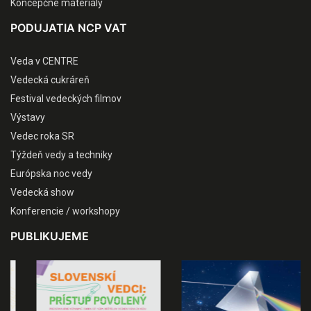
Koncepčné materiály
PODUJATIA NCP VAT
Veda v CENTRE
Vedecká cukráreň
Festival vedeckých filmov
Výstavy
Vedec roka SR
Týždeň vedy a techniky
Európska noc vedy
Vedecká show
Konferencie / workshopy
PUBLIKUJEME