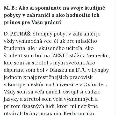
M. B.: Ako si spomínate na svoje študijné
pobyty
v zahraničí a ako hodnotíte ich
prínos pre Vašu prácu?
D. PETRÁŠ:
Študijný pobyt v zahraničí je
vždy výnimočná vec, či už pre mladého
študenta, ale i skúseného učiteľa. Ako
študent som bol na IAESTE stáži v Nemecku,
kde som sa stretol s iným svetom. Ako
ašpirant som bol v Dánsku na DTU v Lyngby,
jednom z najprestížnejších pracovísk
v Európe, neskôr na Univerzite v Oxforde…
Vždy som sa veľa naučil, osvojil si cudzie
jazyky a stretol som veľa významných a
pritom úžasných ľudí, ktorí mi nezištne
otvárali brány poznania. Keď som ako