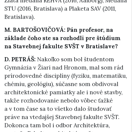
Zlatá medaila REHVA (2016, Aalborg), Medaila
STU (2016, Bratislava) a Plaketa SAV (2011,
Bratislava).
M. BARTOŠOVIČOVÁ: Pán profesor, na
základe čoho ste sa rozhodli pre štúdium
na Stavebnej fakulte SVŠT v Bratislave?
D. PETRÁŠ:
Nakoľko som bol študentom
Gymnázia v Žiari nad Hronom, mal som rád
prírodovedné disciplíny (fyziku, matematiku,
chémiu, geológiu), súčasne som obdivoval
architektonické pamiatky ale i nové stavby,
takže rozhodovanie nebolo vôbec ťažké
a v tom čase sa to všetko dalo študovať
práve na vtedajšej Stavebnej fakulte SVŠT.
Dokonca tam bol i odbor Architektúra,